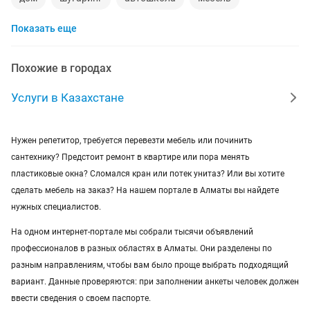
Показать еще
ремонт телевизоров
сантехник
сиделки
ремонт мебели
квартиры в рассрочку
Похожие в городах
мебель на заказ
установка кондиционеров
Услуги в Казахстане
уколы на дому
вывоз мусора
кредиты
Нужен репетитор, требуется перевезти мебель или починить
москитные сетки
ремонт окон
ворота
сантехнику? Предстоит ремонт в квартире или пора менять
пластиковые окна? Сломался кран или потек унитаз? Или вы хотите
ремонт стиральных машин
диван
сделать мебель на заказ? На нашем портале в Алматы вы найдете
нужных специалистов.
грузоперевозки газель
курсы массажа
На одном интернет-портале мы собрали тысячи объявлений
профессионалов в разных областях в Алматы. Они разделены по
манипулятор
тамада
реставрация мебели
разным направлениям, чтобы вам было проще выбрать подходящий
вариант. Данные проверяются: при заполнении анкеты человек должен
прихожая
двери
ремонт
ввести сведения о своем паспорте.