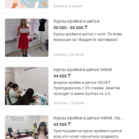
Одежда выходит намного лучше, чем
Алматы, 4 июня
если покупать ее в магазине 2) Вы
сами выбираете ткани, поэтому...
Курсы кройки и шитья
50 000 - 80 000 ₸
Курсы кройки и шитья с нуля. По всем
вопросам на ! Выдается сертификат
Алматы, 29 июля
курсы кройки и шитья Velvet
44 000 ₸
🎀курсы кройки и шитья VELVET
Преподаватель с 35 стажем. Занятия
проходят в мини-группах по 2-4
человека. Обучаем с нуля от юбки,
Алматы, 12 июля
платья, спортивного костюма до
пальто. От месяца до трех. Самые...
Курсы кройки и шитья Velvet. Научим кроить и шить для себя и не только.
44 000 ₸
Приглашаем на курсы кройки и шитья
всех, кто хочет научиться создавать