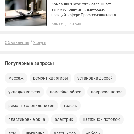
Компания "Elaya” уже более 10 лет
занимает одну из лидирующих
позиций в сфере Профессионального
пошива, а также компьютерной
Алматы, 17 июня
вышивки. Ведь целью нашей компании
является оказание
высококачественных...
Объявления
Услуги
Популярные запросы
массаж
ремонт квартиры
установка дверей
укладка кафеля
поклейка обоев
покраска волос
ремонт холодильников
газель
пластиковые окна
электрик
натяжной потолок
дом
шугаринг
автошкола
мебель