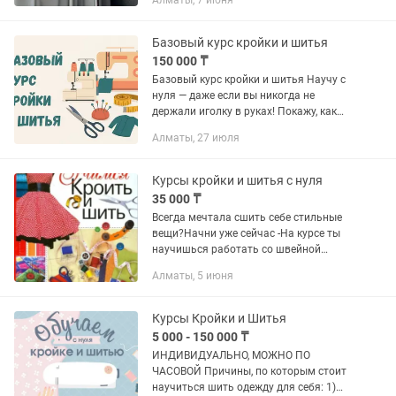
Алматы, 7 июня
Базовый курс кройки и шитья
150 000 ₸
Базовый курс кройки и шитья Научу с
нуля — даже если вы никогда не
держали иголку в руках! Покажу, как
работать с: •бытовой швейной
Алматы, 27 июля
машинкой •промышленной машиной
•бытовым оверлоком Вы узнаете, как...
Курсы кройки и шитья с нуля
35 000 ₸
Всегда мечтала сшить себе стильные
вещи?Начни уже сейчас -На курсе ты
научишься работать со швейной
машинкой -Сошьешь свою первую
Алматы, 5 июня
одежду Разберёшься в тканях и
выкройках -Обучение шитью от
новичка...
Курсы Кройки и Шитья
5 000 - 150 000 ₸
ИНДИВИДУАЛЬНО, МОЖНО ПО
ЧАСОВОЙ Причины, по которым стоит
научиться шить одежду для себя: 1)