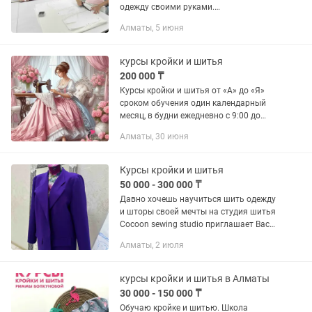
одежду своими руками.
Преподаватель — инженер-технолог
Алматы, 5 июня
швейного производства со стажем
более 35 лет. Обучение проходит в
уютном...
курсы кройки и шитья
200 000 ₸
Курсы кройки и шитья от «А» до «Я»
сроком обучения один календарный
месяц, в будни ежедневно с 9:00 до
13:00; или с 14:00 до 18:00, в каждой
Алматы, 30 июня
группе не более 2-х человек. Возможен
вариант обучения 2...
Курсы кройки и шитья
50 000 - 300 000 ₸
Давно хочешь научиться шить одежду
и шторы своей мечты на студия шитья
Cocoon sewing studio приглашает Вас
осуществить Ваши мечты вместе с
Алматы, 2 июля
нами. Наши опытные преподаватели
(стаж более 20 лет)...
курсы кройки и шитья в Алматы
30 000 - 150 000 ₸
Обучаю кройке и шитью. Школа