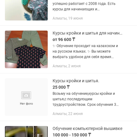
успешно работает с 2008 года. Есть
курсы для начинающих и
продолжающих: Базовый курс,
Алматы, 19 июня
Моделирование одежды, Одежда на
подкладке. А также, Коворкинг класс
для тех, кто...
Курсы кройки и шитья для начинающих
от 96 600 ₸
✨ Обучение проходит на казахском и
на русском языках. ✨ Вы можете
выбрать удобное для себя время
обучения. ✨ Уроки проводятся 2 раза в
Алматы, 2 июня
неделю по 2 полных часа. ✨ В месяц 8
уроков. ✨Индивидуальная...
Курсы кройки и шитья.
25 000 ₸
Возьму на обучение,курсы кройки и
шитья,с последующим
трудоустройством. Срок обучения 3
месяца. Расписание подберем
Алматы, 22 июня
индивидуально,по договоренности.
Оплата 25000 в месяц.
Обучение компьютерной вышивке
100 000 - 150 000 ₸