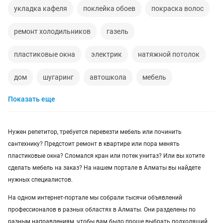
укладка кафеля
поклейка обоев
покраска волос
ремонт холодильников
газель
пластиковые окна
электрик
натяжной потолок
дом
шугаринг
автошкола
мебель
Показать еще
ремонт телевизоров
сантехник
сиделки
ремонт мебели
квартиры в рассрочку
Нужен репетитор, требуется перевезти мебель или починить
сантехнику? Предстоит ремонт в квартире или пора менять
мебель на заказ
установка кондиционеров
пластиковые окна? Сломался кран или потек унитаз? Или вы хотите
сделать мебель на заказ? На нашем портале в Алматы вы найдете
уколы на дому
вывоз мусора
кредиты
нужных специалистов.
москитные сетки
ремонт окон
ворота
На одном интернет-портале мы собрали тысячи объявлений
профессионалов в разных областях в Алматы. Они разделены по
ремонт стиральных машин
диван
разным направлениям, чтобы вам было проще выбрать подходящий