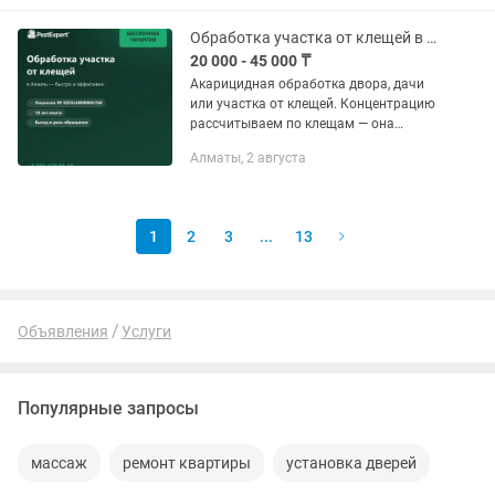
Среди них – квартиры, частные дома,
а...
Обработка участка от клещей в Алматы
20 000 - 45 000 ₸
Акарицидная обработка двора, дачи
или участка от клещей. Концентрацию
рассчитываем по клещам — она
максимальная, поэтому заодно
Алматы, 2 августа
уничтожает комаров, муравьёв и блох
на участке. Защита на 1–1,5...
1
2
3
...
13
Объявления
Услуги
Популярные запросы
массаж
ремонт квартиры
установка дверей