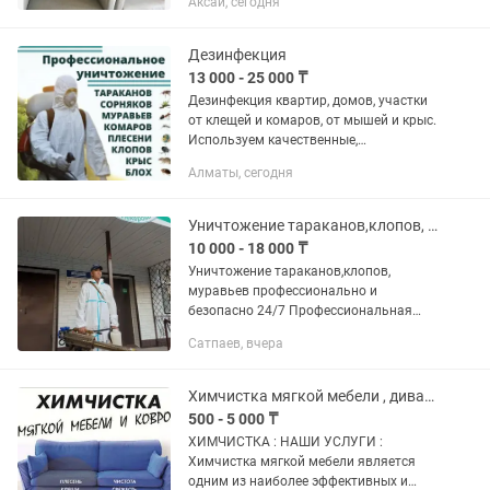
Аксай, сегодня
результативно! Удаляем: -Пятна, пыль,
жир, шерсть -Запахи (домашние...
Дезинфекция
13 000 - 25 000 ₸
Дезинфекция квартир, домов, участки
от клещей и комаров, от мышей и крыс.
Используем качественные,
сертифицированные инсектициды.
Алматы, сегодня
Гарантия, конфиденциальности.
Лицензия KZ 55TWQ01120279 от...
Уничтожение тараканов,клопов, муравьев профессионально и безопасно 24/7
10 000 - 18 000 ₸
Уничтожение тараканов,клопов,
муравьев профессионально и
безопасно 24/7 Профессиональная
дезинфекция, дезинсекция,
Сатпаев, вчера
дератизация, озонация, устранение
запахов, чистка и дезинфекция
вентиляции Избавим...
Химчистка мягкой мебели , диван, кресла, стулья, матрасы, ковры
500 - 5 000 ₸
ХИМЧИСТКА : НАШИ УСЛУГИ :
Химчистка мягкой мебели является
одним из наиболее эффективных и