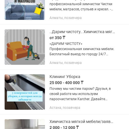
профессиональной химчистки Чистки
мебели, матрасов, стульев и кресел. -
Использую профессиональное
Алматы, позавчера
оборудование фирмы KARCHER и
сертифицированные чистящие
средства. В итоге мы...
..Дарим чистоту.. Химчистка мягкой мебели
от 350 ₸
«ДАРИМ ЧИСТОТУ»
Профессиональная химчистка мебели.
Бесплатный выезд по городу 24/7
Чистки мебели, матрасов, стульев и
Алматы, позавчера
кресел. - Используем
профессиональные чистящие
средства. В итоге мы достигаем...
Клининг Уборка
25 000 - 400 000 ₸
Почему мы чистим паром? Друзья, в
своей работе мы используем
пароочистители Karcher. Давайте
расскажем о преимуществах такой
Астана, позавчера
уборки. 1. Очищая квартиру с
помощью пара, мы уничтожаем
пылевых клещей и...
Химчистка мягкой мебели/заявки принимаю через
2 000 - 12 000 ₸