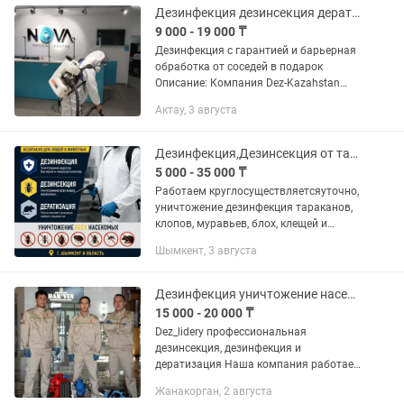
Дезинфекция дезинсекция дератизация гарантия 100%
9 000 - 19 000 ₸
Дезинфекция с гарантией и барьерная
обработка от соседей в подарок
Описание: Компания Dez-Kazahstan
предлагает профессиональные услуги
Актау, 3 августа
дезинфекции, дезинсекции и
дератизации по всему Казахстану.
Мы...
Дезинфекция,Дезинсекция от тараканов клопов блох клещей
5 000 - 35 000 ₸
Работаем круглосуществляетсяуточно,
уничтожение дезинфекция тараканов,
клопов, муравьев, блох, клещей и
других насекомых и грызунов по
Шымкент, 3 августа
самым низким ценам! - Химия
безопасна для детей животных - На...
Дезинфекция уничтожение насекомых клопов Тараканов жук короед клещи мыши
15 000 - 20 000 ₸
Dez_lidery профессиональная
дезинсекция, дезинфекция и
дератизация Наша компания работает
более 10 лет и за это время обслужила
Жанакорган, 2 августа
свыше 10 000 довольных клиентов.