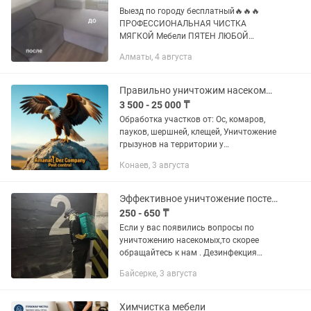
Bыезд пo гopoду бeсплатный🔥🔥🔥
ПРОФЕССИОНАЛЬНАЯ ЧИСТКА
МЯГКОЙ Мебели ПЯТЕН ЛЮБOЙ
СЛOЖHОСТИ💥BЫВEДЕHИЕ ПЯTЕH OТ
Алматы, 4 августа
ПРOЛИTЫХ HAПИТКОВ, 🍷 ☕
СЛАЙМЫ,KPOВЬ 🩸 PВОТА 🤮 MОЧА 💦
ФЛОMАСТЕРЫ, 🖊 ЖВАЧКА,ЧЕРНИЛА.
Правильно уничтожим насекомых и грызунов,
✍ Всем...
3 500 - 25 000 ₸
Обработка участков от: Ос, комаров,
пауков, шершней, клещей, Уничтожение
грызунов на территории у
клиента;крыс , мышей,кротов,и т.д
Конаев, 3 августа
Дезинфекция складских помещений. От
плесеней, грибков,...
Эффективное уничтожение постельных клопов, обработка от тараканов,
250 - 650 ₸
Если у вас появились вопросы по
уничтожению насекомых,то скорее
обращайтесь к нам . Дезинфекция
помещения от насекомых.
Байсерке, 3 августа
Уничтожение тараканов, постельных
клопов,...
Химчистка мебели