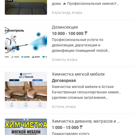
дома. 🔥 Профессиональная химчистка
мягкой мебели: ✅ Удаляем сложные
Караганда, вчера
пятна (еда, напитки, дети, животные) ✅
Полностью убираем...
Дезинсекция
10 000 - 100 000 ₸
Профессиональные услуги по
дезинсекции, дератизации и
дезинфекции помещений любой
сложности. Работаем с квартирами,
Алматы, вчера
домами, кафе, магазинами, складами,
офисами и предприятиями.
Уничтожаем: •...
Химчистка мягкой мебели
Договорная
Химчистка мягкой мебели в Астане
Качественная гипоаллергенная химия ,
удаляем сложные загрязнения,
пылевых клещей и даем вторую жизнь
Астана, вчера
вашей мебели Выезд и консультация
бесплатно
Химчистка диванов, матрасов и мягкой мебели
1 000 - 15 000 ₸
Предоставляю услугу