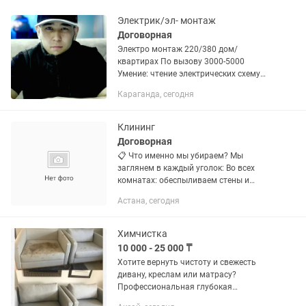
Электрик/эл- монтаж
Договорная
Электро монтаж 220/380 дом/
квартирах По вызову 3000-5000
Умение: чтение электрических схему
Знание ТМО прогрев бетона
Караганда, сегодня
Подключения 220-380 любых
сложностей Муфта на силовых
кабелей...
Клининг
Договорная
📋 Что именно мы убираем? Мы
заглянем в каждый уголок: Во всех
комнатах: обеспыливаем стены и
потолки, моем люстры, светильники,
Астана, сегодня
выключатели и розетки, протираем
всю мебель снаружи (и внутри, если
они...
Химчистка
10 000 - 25 000 ₸
Хотите вернуть чистоту и свежесть
дивану, креслам или матрасу?
Профессиональная глубокая
химчистка— это быстро, безопасно и