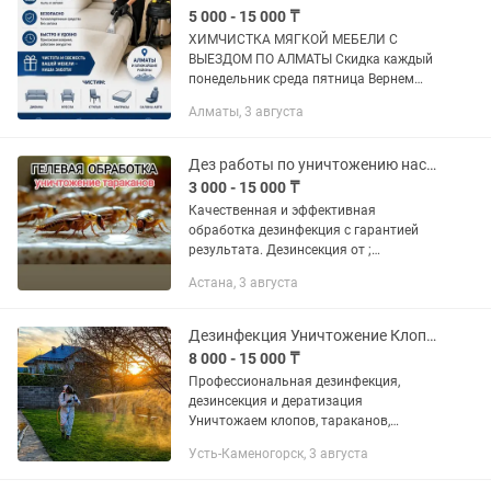
5 000 - 15 000 ₸
ХИМЧИСТКА МЯГКОЙ МЕБЕЛИ С
ВЫЕЗДОМ ПО АЛМАТЫ Скидка каждый
понедельник среда пятница Вернем
вашей мебели чистоту, свежесть и
Алматы, 3 августа
ухоженный вид! Профессиональная
химчистка: • Диванов любых размеров
•...
Дез работы по уничтожению насекомых и обработка грызунов
3 000 - 15 000 ₸
Качественная и эффективная
обработка дезинфекция с гарантией
результата. Дезинсекция от ;
клопов,кандала, тараканов,
Астана, 3 августа
муравьёв,блох, клещей, жуков.
Дезинфекция помещения от вирусов,...
Дезинфекция Уничтожение Клопов Тараканов Обработка участков
8 000 - 15 000 ₸
Профессиональная дезинфекция,
дезинсекция и дератизация
Уничтожаем клопов, тараканов,
муравьев, блох, клещей, крыс, мышей,
Усть-Каменогорск, 3 августа
комаров, мух, ос, шершней, пауков, а
также устраняем неприятные запахи,...