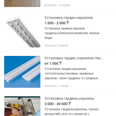
результат.
Алматы, 14 июля
Установка гардин карнизов
1 000 - 2 000 ₸
Установка замена карнизе
гардины,телескопические,пвх любые
виды
Алматы, 9 июля
Установка гардин, карнизов.Настенных, потолочных.
от 1 500 ₸
Установка гардин,карнизов.
-потолочные,стеновые -эркерные
карнизы. -свои гардины -2 х рядные
600 т погон. -3 х рядные 800 т погон
Алматы, 1 июня
Установка 1500 тг погон - ролл
шторы,жалюзи - римские шторы
Работаем...
Установка гардины,карнизы
3 000 - 30 000 ₸
Установка гардины,карнизы, турник,
кронштейн, все что касается с