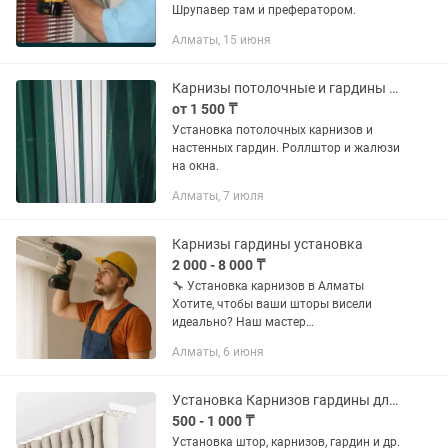
Шрупавер там и префератором.
Алматы, 15 июня
Карнизы потолочные и гардины . Установка.
от 1 500 ₸
Установка потолочных карнизов и
настенных гардин. Роллштор и жалюзи
на окна.
Алматы, 7 июля
Карнизы гардины установка
2 000 - 8 000 ₸
🔧 Установка карнизов в Алматы
Хотите, чтобы ваши шторы висели
идеально? Наш мастер
профессионально установит карниз:
Алматы, 6 июня
потолочный, настенный, раздвижной –
любой сложности! ✅ Быстро ✅
Аккуратно ✅ По...
Установка Карнизов гардины для штор!Быстро и надежно!
500 - 1 000 ₸
Установка штор, карнизов, гардин и др.