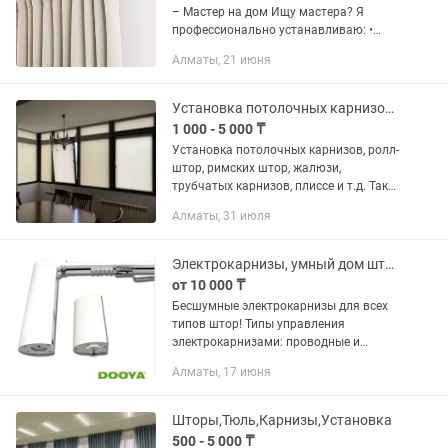
– Мастер на дом Ищу мастера? Я
профессионально устанавливаю: •
Карнизы любых типов (настенные,
Алматы, 21 июня
потолочные) • Гардины, штанги,
римские и рулонные шторы • Жалюзи...
Установка потолочных карнизов, ролл-штор, римских штор, жалюзи.
1 000 - 5 000 ₸
Установка потолочных карнизов, ролл-
штор, римских штор, жалюзи,
трубчатых карнизов, плиссе и т.д. Так
же вы можете заказать все
Алматы, 31 июля
вышеперечисленное. Цена указана за
погонный метр. Выезд стоит 5000
Электрокарнизы, умный дом шторы с электроприводом автоматический карниз
от 10 000 ₸
Бесшумные электрокарнизы для всех
типов штор! Типы управления
электрокарнизами: проводные и
беспроводные пульты управления,
Алматы, 17 июня
управления с телефона и голосом!
ШТОРЫ С ЭЛЕКТРОПРИВОДОМ - ЭТО
МОДНО И...
Шторы,Тюль,Карнизы,Установка
500 - 5 000 ₸