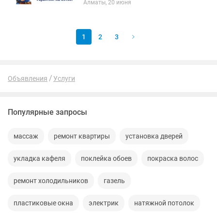
Алматы, 20 июня
кронштейн для телевизора Установка
турника Установить турник Установка
шведской...
1
2
3
Объявления
Услуги
Популярные запросы
массаж
ремонт квартиры
установка дверей
укладка кафеля
поклейка обоев
покраска волос
ремонт холодильников
газель
пластиковые окна
электрик
натяжной потолок