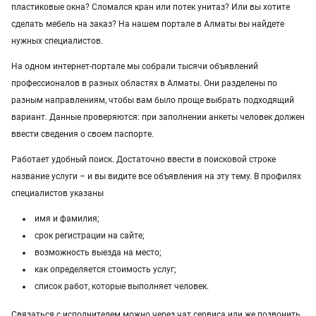
пластиковые окна? Сломался кран или потек унитаз? Или вы хотите
Услуги в Таразе
сделать мебель на заказ? На нашем портале в Алматы вы найдете
нужных специалистов.
Услуги в Атырау
На одном интернет-портале мы собрали тысячи объявлений
Услуги в Казахстане
профессионалов в разных областях в Алматы. Они разделены по
разным направлениям, чтобы вам было проще выбрать подходящий
вариант. Данные проверяются: при заполнении анкеты человек должен
ввести сведения о своем паспорте.
Работает удобный поиск. Достаточно ввести в поисковой строке
название услуги – и вы видите все объявления на эту тему. В профилях
специалистов указаны
имя и фамилия;
срок регистрации на сайте;
возможность выезда на место;
как определяется стоимость услуг;
список работ, которые выполняет человек.
Связаться с исполнителем можно через чат сервиса или же позвонить