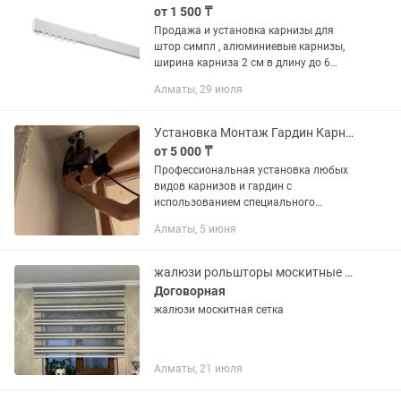
от 1 500 ₸
Продажа и установка карнизы для
штор симпл , алюминиевые карнизы,
ширина карниза 2 см в длину до 6
метров ,в комплекте бегунки ,крючки
Алматы, 29 июля
крепления потолочные Пластиковые
карнизы Алюминиевые карнизы
Установка Монтаж Гардин Карнизов
от 5 000 ₸
Профессиональная установка любых
видов карнизов и гардин с
использованием специального
оборудования. Гарантия на
Алматы, 5 июня
проделанную работу. Выезд по городу
и области.
жалюзи рольшторы москитные сетки карнизы Установка доставка замер
Договорная
жалюзи москитная сетка
Алматы, 21 июля