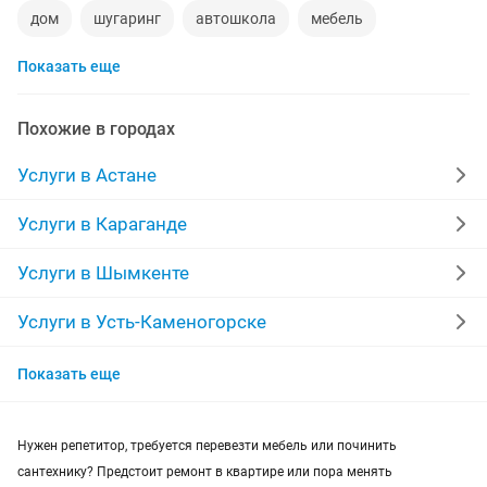
дом
шугаринг
автошкола
мебель
Показать еще
ремонт телевизоров
сантехник
сиделки
ремонт мебели
квартиры в рассрочку
Похожие в городах
мебель на заказ
установка кондиционеров
Услуги в Астане
уколы на дому
вывоз мусора
кредиты
Услуги в Караганде
москитные сетки
ремонт окон
ворота
Услуги в Шымкенте
ремонт стиральных машин
диван
Услуги в Усть-Каменогорске
Услуги в Актобе
грузоперевозки газель
курсы массажа
Показать еще
Услуги в Актау
манипулятор
тамада
реставрация мебели
Нужен репетитор, требуется перевезти мебель или починить
Услуги в Костанае
прихожая
двери
сборка мебели
ремонт
сантехнику? Предстоит ремонт в квартире или пора менять