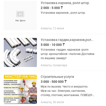
Установка карниза, ролл штор.
2 000 - 5 000 ₸
Установка карнизов , ролл штор.
Алматы, 12 июня
Установка гардин,карнизов,ролл-штор.Доставка карнизов!
5 000 - 10 000 ₸
Установка -гардин -карнизов -ролл-
штор -кронштейнов --палочек Доставка
по вашему замеру!
Алматы, позавчера
Строительные услуги
3 000 - 500 000 ₸
Муж по вызову. Чисто и аккуратно.
Муж на час: Электрик, сантехник,
столяр, плотник, монтажник. ПОВЕШУ-
ЗАКРЕПЛЮ: - Полки - Шкафы - Люстры -
Алматы, 30 июля
Картины - Зеркала - Шторы - Гардины -