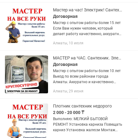
Телевизоры -...
Мастер на час! Электрик! Сантехник! Установка, сборка, ремонт, монтаж!
Договорная
Мастер с опытом работы более 15 лет
Если Вам нужен человек, который
делает работу качественно, аккуратно
и «как для себя» — Вы по адресу.
Алматы, 10 июля
Почему клиенты обращаются ко мне
снова: Не затягиваю...
МАСТЕР на ЧАС. Сантехник. Электрик. Прочистка канализации.
Договорная
Мастер с опытом работы более 10 лет
Выезд по всем районам города
Алматы. Аккуратно и качественно
устраним любую проблемы по дому,
Алматы, 29 июня
офису. Большой перечень
строительных услуги (сантехник,
электрик,...
Плотник сантехник недорого
2 000 - 20 000 ₸
Выполняю: МЕЛКИЙ БЫТОВОЙ
РЕМОНТ Установка карниза Повещать
карниз Установка жалюзи Монтаж
кронштейнов для ТV Установить