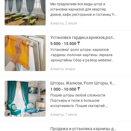
Мы предлагаем все виды штор и
установки карнизов для квартир,
домов, кафе, ресторанов и гостиниц !!!
Эконом вариант- шторы на всю
Алматы, 2 июля
квартиру от 50 000 Пошив штор любой
сложности, рекомендации по...
Установка гардин,карнизов,ролл-штор!Доставка карнизов по размерам!
5 000 - 15 000 ₸
Установка! -ролл шторы -карнизов
-гардины -полочки -картины -зеркала
-кронштейны Сбор и разбор мебели!
24/7
Алматы, вчера
Шторы, Жалюзи, Ролл Шторы, Карнизы
1 000 - 10 000 ₸
Пошив шторы любой сложности
Портьеры и тюли в большом
ассортименте. Пошив скатертей ,
салфеток, чехлы на стулья. ЖАЛЮЗИ,
Алматы, 7 июля
РОЛЛ ШТОРЫ, КАРНИЗЫ, ПОШИВ
ПОКРЫВАЛА И ПОДУШЕК. ПЕРЕТЯЖКА
МЕБЕЛИ. Выезд...
Продажа и установка карнизы для штор симпл