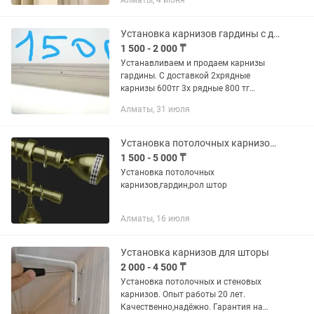
Алматы, 4 июня
Установка, навеска гардин, карнизов,
зеркал, кронштейнов под
телевизоров...
Установка карнизов гардины с доставкой недорого
1 500 - 2 000 ₸
Устанавливаем и продаем карнизы
гардины. С доставкой 2хрядные
карнизы 600тг 3х рядные 800 тг
Установка 1500тг метр погон метр
Алматы, 31 июля
имеется пластиковые и алюминий
карниз Гарантия на монтажные...
Установка потолочных карнизов,гардин,ролл штор,жалюзи
1 500 - 5 000 ₸
Установка потолочных
карнизов,гардин,рол штор
Алматы, 16 июля
Установка карнизов для шторы
2 000 - 4 500 ₸
Установка потолочных и стеновых
карнизов. Опыт работы 20 лет.
Качественно,надёжно. Гарантия на