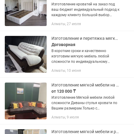
Изготовление кроватей на заказ под
ваш бюджет индивидуальный подход к
каждому клиенту большой выбор
ткани звоните пишите консультация
Алматы, 27 июля
вас не к чему не обязывает!!
Изготовление и перетяжка мягкой мебели. Изготовление кроватей и стеновых па
Договорная
В короткие сроки и качественно
изготовим мягкую мебель любой
сложности по индивидуальному
дизайну. Кровати с мягким
Алматы, 10 июня
изголовьем, мягкие стеновые панели
по нужным размерам, дизайну и
выбранного...
Изготовление мягкой мебели на заказ,Качественно в срок,ИП Никитина Наталья.
от 120 000 ₸
Изготовление Мягкой мебели любой
сложности Диваны стулья кровати по
Вашим размерам.Только с
качественных материалов(фанера,
Алматы, 9 июля
брус,поролон самой высокой
плотности,пружины с завода). 1.Диван
от...
Изготовление мягкой мебели и реставрации на выезд