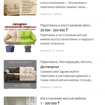
и восстановление ✅ Обновление и
перетяжка мебели (замена ткани,
поролона) ✅ Обработка, реставрация,
Алматы, 7 июня
мелкие доработки
Перетяжка и изготовление мягкой мебели
20 000 - 200 000 ₸
Перетяжка и изготовление мягкой
мебели быстро качественно и недорого
любой сложности
Алматы, 21 июля
Перетяжка, Реставрация, Изготовления мягкий мебель
Договорная
Сәлеметсізбе! Здравствуйте!
Перетяжка и рестоврация диванов, а
также любой мягкой мебели, стульев,
кресел, для баров кафе ресторанов и
Алматы, 9 июля
т.д. Качественно и профессионально,
мастера с опытом работ более...
Изготовление мягкой мебели
1 - 300 000 ₸