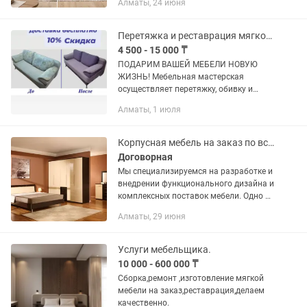
Алматы, 24 июня
Наша компания с опытoм pабoты
более 18 лет. Предоставляет вам
услуги по быстрой,...
Перетяжка и реставрация мягкой мебели
4 500 - 15 000 ₸
ПОДАРИМ ВАШЕЙ МЕБЕЛИ НОВУЮ
ЖИЗНЬ! Мебельная мастерская
осуществляет перетяжку, обивку и
ремонт мягкой мебели в городе
Алматы, 1 июля
Алматы и по всей области. Обращаясь
к нам Вы получаете: - консультацию...
Корпусная мебель на заказ по всему Казахстану! TransMebel
Договорная
Мы специализируемся на разработке и
внедрении функционального дизайна и
комплексных поставок мебели. Одно из
направлений компании является
Алматы, 29 июня
производство Корпусной и Мягкой
Мебели а также готовые...
Услуги мебельщика.
10 000 - 600 000 ₸
Сборка,ремонт ,изготовление мягкой
мебели на заказ,реставрация,делаем
качественно.