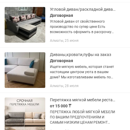
Угловой диван/раскладной диван/гостиный диван/диваны алматы
Договорная
Угловой диван от свойственного
производство по супер цене Есть
возможность оформить в рассрочку
через банк КАСПИ (цену ниже указали
Алматы, 25 июня
за наличный расчет со скидкой) Для
ЭКОНОМИЯ времени можете сразу...
Диваны,кровати,пуфы на заказ
Договорная
Ищете мягкую мебель, которая станет
настоящим центром уюта в вашем
доме? Мы изготавливаем мебель по
индивидуальным размерам и дизайну
Алматы, 28 июля
— быстро, качественно и с вниманием к
деталям. С нами вы...
Перетяжка мягкой мебели реставрация мебели
от 15 000 ₸
ПЕPЕTЯЖKА ЛЮБOЙ MЯГКОЙ МЕБEЛИ
ПО BАШИМ ПРEДПOЧТEНИЯM И
CAMЫM HИЗКИМ ЦЕHAМ РЕМОНТ
МЯГКОЙ МЕБЕЛИ ЛЮБОЙ СЛОЖНОСТИ