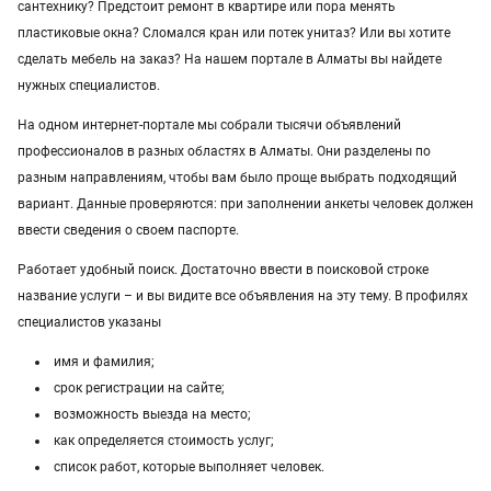
Услуги в Павлодаре
ремонт
заправка картриджей
сантехнику? Предстоит ремонт в квартире или пора менять
пластиковые окна? Сломался кран или потек унитаз? Или вы хотите
Услуги в Темиртау
сделать мебель на заказ? На нашем портале в Алматы вы найдете
нужных специалистов.
Услуги в Казахстане
На одном интернет-портале мы собрали тысячи объявлений
профессионалов в разных областях в Алматы. Они разделены по
разным направлениям, чтобы вам было проще выбрать подходящий
вариант. Данные проверяются: при заполнении анкеты человек должен
ввести сведения о своем паспорте.
Работает удобный поиск. Достаточно ввести в поисковой строке
название услуги – и вы видите все объявления на эту тему. В профилях
специалистов указаны
имя и фамилия;
срок регистрации на сайте;
возможность выезда на место;
как определяется стоимость услуг;
список работ, которые выполняет человек.