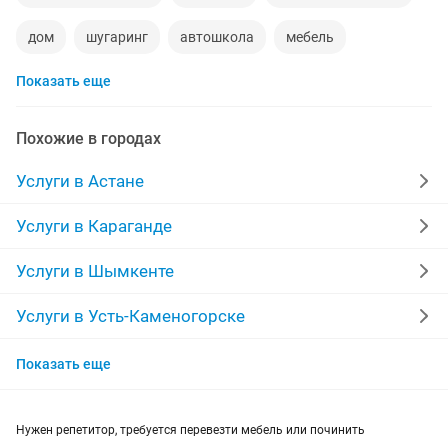
дом
шугаринг
автошкола
мебель
Показать еще
ремонт телевизоров
сантехник
сиделки
ремонт мебели
квартиры в рассрочку
Похожие в городах
мебель на заказ
установка кондиционеров
Услуги в Астане
уколы на дому
вывоз мусора
кредиты
Услуги в Караганде
москитные сетки
ремонт окон
ворота
Услуги в Шымкенте
ремонт стиральных машин
диван
Услуги в Усть-Каменогорске
Услуги в Актобе
грузоперевозки газель
курсы массажа
Показать еще
Услуги в Таразе
манипулятор
тамада
прихожая
двери
Нужен репетитор, требуется перевезти мебель или починить