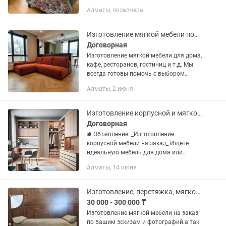
только качественными материалами.
Алматы, позавчера
Предварительно оценим вашу мебель!
Изготовление мягкой мебели под заказ
Договорная
Изготовление мягкой мебели для дома,
кафе, ресторанов, гостиниц и т.д. Мы
всегда готовы помочь с выбором
текстуры и цветом ткани. Работаем по
Алматы, 2 июня
проектам дизайнеров или по
фотографии
Изготовление корпусной и мягкой мебели на заказ
Договорная
🛎️ Объявление: _Изготовление
корпусной мебели на заказ_ Ищете
идеальную мебель для дома или
офиса? Мы создаем стильную и
Алматы, 14 июня
функциональную корпусную мебель на
заказ по индивидуальным размерам!
Что...
Изготовление, перетяжка, мягкой мебели.
30 000 - 300 000 ₸
Изготовление мягкой мебели на заказ
по вашим эскизам и фотографий.а так