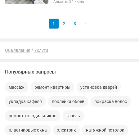
Алматы, 24 июля
которые служат годами и
подчеркивают статус дома.
Собственный...
1
2
3
Объявления
Услуги
Популярные запросы
массаж
ремонт квартиры
установка дверей
укладка кафеля
поклейка обоев
покраска волос
ремонт холодильников
газель
пластиковые окна
электрик
натяжной потолок