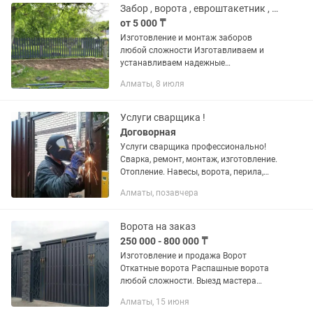
ангаров
Забор , ворота , евроштакетник , профлист , ковка , сварочные работы
от 5 000 ₸
Изготовление и монтаж заборов
любой сложности Изготавливаем и
устанавливаем надежные
металлические заборы и ограждения
Алматы, 8 июля
под ключ. Выполняем: ●Заборы из
профнастила. ●Заборы из
евроштакетника. ●Сварные...
Услуги сварщика !
Договорная
Услуги сварщика профессионально!
Сварка, ремонт, монтаж, изготовление.
Отопление. Навесы, ворота, перила,
оградки, заборы, стеллажи. Мелкий
Алматы, позавчера
ремонт. Все виды работ по металлу.
Услуги сантехника,...
Ворота на заказ
250 000 - 800 000 ₸
Изготовление и продажа Ворот
Откатные ворота Распашные ворота
любой сложности. Выезд мастера
Металлические, прочные, красивые,
Алматы, 15 июня
подходят для частного дома или дачи.