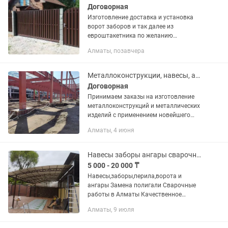
Договорная
Изготовление доставка и установка
ворот заборов и так далее из
евроштакетника по желанию
установка видеокамеры
Алматы, позавчера
Металлоконструкции, навесы, ангары, лестницы
Договорная
Принимаем заказы на изготовление
металлоконструкций и металлических
изделий с применением новейшего
оборудования и новых технологий!! : —
Алматы, 4 июня
Склады, ангары, павильоны, мансарды;
--- Возведение и...
Навесы заборы ангары сварочные работы полегаль
5 000 - 20 000 ₸
Навесы,заборы,перила,ворота и
ангары Замена полигали Сварочные
работы в Алматы Качественное
изготовление любой сложности.
Алматы, 9 июля
Быстрые сроки.Низкие цены
Изготовление Навесов Заборов ворот