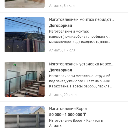
монтаж поликарбоната.
Алматы, 8 июля
Изготовление и монтаж перил,откатных ворот, навесы ,козырьки, беседки.
Договорная
Изготовление и монтаж
навесов(поликарбонат , профнастил,
металлочерепица), входные группы,
лестничные марши,ворота откатные,
Алматы, 1 июля
распашные. Монтаж автоматики на
ворота. Козырьки, перила террасные,...
Изготовление и установка навесов, ворот, заборов и т.д
Договорная
Изготавливаем металлоконструкций
под заказ, уже более 10 лет на рынке
Казахстана. Навесы, заборы, перила
любой сложности под ключ
Алматы, 29 июня
Изготовление Ворот
50 000 - 1 000 000 ₸
Изготовление Ворот и Калиток в
Алматы