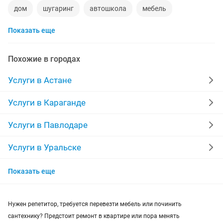
дом
шугаринг
автошкола
мебель
Показать еще
ремонт телевизоров
сантехник
сиделки
ремонт мебели
квартиры в рассрочку
Похожие в городах
мебель на заказ
установка кондиционеров
Услуги в Астане
уколы на дому
вывоз мусора
кредиты
Услуги в Караганде
москитные сетки
ремонт окон
ворота
Услуги в Павлодаре
ремонт стиральных машин
диван
Услуги в Уральске
Услуги в Петропавловске
грузоперевозки газель
курсы массажа
Показать еще
Услуги в Казахстане
манипулятор
тамада
прихожая
двери
Нужен репетитор, требуется перевезти мебель или починить
ремонт
заправка картриджей
сантехнику? Предстоит ремонт в квартире или пора менять