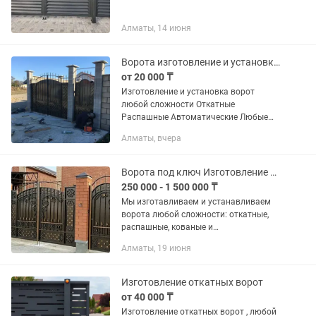
Алматы, 14 июня
Ворота изготовление и установка, автоматические ворота, распашные, откатные
от 20 000 ₸
Изготовление и установка ворот
любой сложности Откатные
Распашные Автоматические Любые
размеры Выезд/замер/монтаж
Алматы, вчера
Установка и подключение автоматики
Прошивка пульта и.тд А так же
установка...
Ворота под ключ Изготовление монтаж Собственный цех
250 000 - 1 500 000 ₸
Мы изготавливаем и устанавливаем
ворота любой сложности: откатные,
распашные, кованые и
автоматические. Гарантия 12 месяцев!
Алматы, 19 июня
Срок изготовления 1-5 дней! Договор с
ИП! Почему выбирают нас: ✅ Свой...
Изготовление откатных ворот
от 40 000 ₸
Изготовление откатных ворот , любой