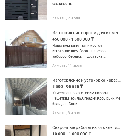
сложности.
Алматы, 2 июля
Изготовление ворот и других металлических конструкций
450 000 - 1 500 000 ₸
Наша компания занимается
изготовлением Ворот, навесов,
заборов, беседок — доставка,
установка Производство изделий из
Алматы, 11 июля
металлопроката не занимает много
времени, они легко встраиваются в
любые...
Изготовление и установка навесов .ворот.решеток.оградок .козырьков
5 500 - 95 555 ₸
Качественно изготовим навесы
Решетки.Перила.Оградки.Козырьки.Ме
бель для Бани.
Алматы, 8 июня
Сварочные работы изготовление заборов ,навесов,оградок, ворот ....
10 000 - 1 000 000 ₸