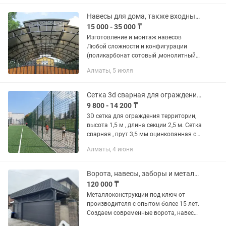
Простая установка, качественная...
Навесы для дома, также входные группы любой сложности и конфигурации.
15 000 - 35 000 ₸
Изготовление и монтаж навесов
Любой сложности и конфигурации
(поликарбонат сотовый ,монолитный
поликарбонат,металлочерепица, проф
Алматы, 5 июля
лист , мягкая кровля)а также кованые
ажурные перила,ворота,...
Сетка 3d сварная для ограждения спортивных пдощадок
9 800 - 14 200 ₸
3D сетка для ограждения территории,
высота 1,5 м , длина секции 2,5 м. Сетка
сварная , прут 3,5 мм оцинкованная с
полимерным покрытием. Изготовление
Алматы, 4 июня
столбов различных размеров
Ворота, навесы, заборы и металлоконструкции на заказ от производителя
120 000 ₸
Металлоконструкции под ключ от
производителя с опытом более 15 лет.
Создаем современные ворота, навесы,
заборы и уличные конструкции,