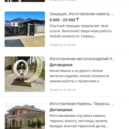
Алматы, 9 июня
индивидуальная в зависимости от
размера и объема работы Ворота...
Сварщик, Изготовление навеса, Ворот, Калитки, Забора, Лестницы
8 000 - 25 000 ₸
Опытный сварщик предлагает свои
услуги. Выполняю сварочные работы
любой сложности: Навесы,
Ворота(распашные, откатные), Калитки
Алматы, 8 июня
Арки, Каркасы, Лестницы, Топчан
Решетки и многое другое. ...
Изготовление металлоизделий НАВЕСЫ, ворота решетки тапчаны мангалы
Договорная
Качественно и не дорого любые
металло изделия, любой сложности,
умение работы с проектами и
чертежами!
Алматы, 6 июня
Изготовление Навесы, Террасы, Беседки, Лестницы, Ворота и многое другое
Договорная
Изготавлеваем под заказ навесы,
террасы, ворота, лестницы, кровли,
беседки, монтаж террасной доски,