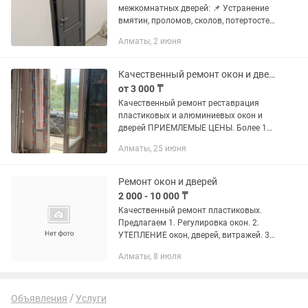
межкомнатных дверей: 📌 Устранение
вмятин, проломов, сколов, потертостей
и других повреждений. 📌 Покраска
Алматы, 2 июня
краскопультом, изменение цвета,
обновление цвета. 📌...
Качественный ремонт окон и дверПРИЕМЛЕМЫЕ ЦЕНЫ. Москитная сетка стеклопакет
от 3 000 ₸
Качественный ремонт реставрация
пластиковых и алюминиевых окон и
дверей ПРИЕМЛЕМЫЕ ЦЕНЫ. Более 10
000 довольных клиентов - Работаем
Алматы, 25 июня
без выходных с 8.00 до 22.00. -
Ремонтируем пластиковые окна,...
Ремонт окон и дверей
2 000 - 10 000 ₸
Качественный ремонт пластиковых.
Предлагаем 1. Регулировка окон. 2.
УТЕПЛЕНИЕ окон, дверей, витражей. 3.
Замена РЕЗИНЫ на пластиковые,
Алматы, 8 июля
алюминиевые и деревянные окна и
двери. 4. ПРОПЕНИВАНИЕ окон. 5....
Объявления
Услуги