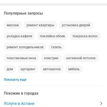
Популярные запросы
массаж
ремонт квартиры
установка дверей
укладка кафеля
поклейка обоев
покраска волос
ремонт холодильников
газель
пластиковые окна
электрик
натяжной потолок
дом
шугаринг
автошкола
мебель
Показать еще
ремонт телевизоров
сантехник
сиделки
ремонт мебели
квартиры в рассрочку
Похожие в городах
мебель на заказ
установка кондиционеров
Услуги в Астане