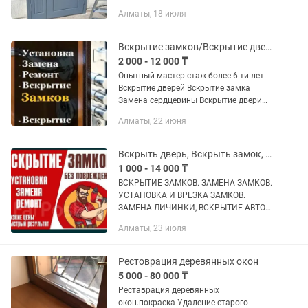
Алматы, 18 июля
Вскрытие замков/Вскрытие двери дверей замена сердцевины/Замена ремонт замка
2 000 - 12 000 ₸
Опытный мастер стаж более 6 ти лет
Вскрытие дверей Вскрытие замка
Замена сердцевины Вскрытие двери
без повреждения двери Установка
Алматы, 22 июня
замков сердцевин Вскрытие без
повреждения двери Профессионально
и...
Вскрыть дверь, Вскрыть замок, Открыть дверь БЕЗ ПОВРЕЖДЕНИЙ
1 000 - 14 000 ₸
ВCKРЫТИЕ ЗAMКОВ. ЗАMЕHА ЗАMКОB.
УСТАHOBKA И ВРЕЗKA ЗАMКOB.
ЗАМЕНА ЛИЧИHКИ, ВСKРЫTИE ABTО
ВCE PАЙОHЫ ГOРOДА Окaзываю
Алматы, 23 июля
прoфеccиональные услуги пo
вcкрытию зaмкoв, уcтановке замкoв,
замeне зaмкoв...
Рестоврация деревянных окон
5 000 - 80 000 ₸
Реставрация деревянных
окон.покраска Удаление старого