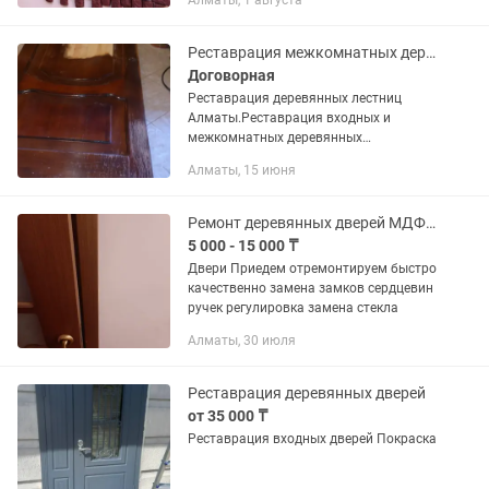
Алматы, 1 августа
покрытия,лакировка.Обработка
пропиткой и маслом .Покраска и
перекраска...
Реставрация межкомнатных деревянных дверей, лестниц, окон.
Договорная
Реставрация деревянных лестниц
Алматы.Реставрация входных и
межкомнатных деревянных
дверей.Реставрация деревянных окон.
Алматы, 15 июня
Ремонт деревянных дверей МДФ стеклянных ПВХ Алюминиевых дверей
5 000 - 15 000 ₸
Двери Приедем отремонтируем быстро
качественно замена замков сердцевин
ручек регулировка замена стекла
Алматы, 30 июля
Реставрация деревянных дверей
от 35 000 ₸
Реставрация входных дверей Покраска