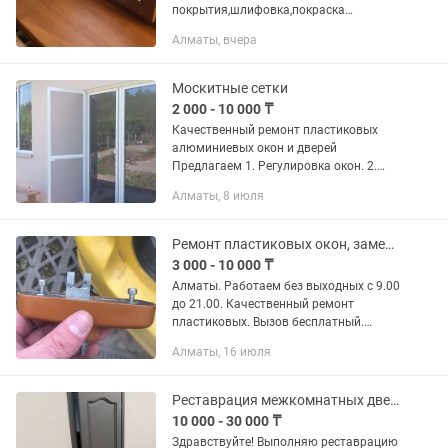
покрытия,шлифовка,покраска
Покрытие лаком Реставрация
Алматы, вчера
беседок,перил, Лестничные марши
Деревянные двери Покрытие
морилкой,лаком,краской
Москитные сетки
2 000 - 10 000 ₸
Качественный ремонт пластиковых
алюминиевых окон и дверей
Предлагаем 1. Регулировка окон. 2.
УТЕПЛЕНИЕ окон, дверей, витражей. 3.
Алматы, 8 июля
Замена РЕЗИНЫ на пластиковые,
алюминиевые и деревянные окна и...
Ремонт пластиковых окон, замена замка, ручки,регулировка окон и дверей.
3 000 - 10 000 ₸
Алматы. Работаем без выходных с 9.00
до 21.00. Качественный ремонт
пластиковых. Вызов бесплатный.
Предлагаем: 1. Изготовление
Алматы, 16 июля
МОСКИТНЫХ СЕТОК. Наружные,
внутренние. Антипыльца, антикошка,...
Реставрация межкомнатных дверей
10 000 - 30 000 ₸
Здравствуйте! Выполняю реставрацию