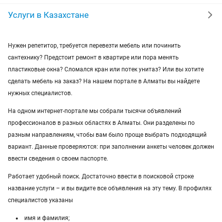
уколы на дому
вывоз мусора
кредиты
Услуги в Казахстане
москитные сетки
ремонт окон
ворота
Нужен репетитор, требуется перевезти мебель или починить
сантехнику? Предстоит ремонт в квартире или пора менять
ремонт стиральных машин
диван
пластиковые окна? Сломался кран или потек унитаз? Или вы хотите
грузоперевозки газель
курсы массажа
сделать мебель на заказ? На нашем портале в Алматы вы найдете
нужных специалистов.
манипулятор
тамада
реставрация мебели
На одном интернет-портале мы собрали тысячи объявлений
профессионалов в разных областях в Алматы. Они разделены по
прихожая
двери
сборка мебели
ремонт
разным направлениям, чтобы вам было проще выбрать подходящий
вариант. Данные проверяются: при заполнении анкеты человек должен
ввести сведения о своем паспорте.
Работает удобный поиск. Достаточно ввести в поисковой строке
название услуги – и вы видите все объявления на эту тему. В профилях
специалистов указаны
имя и фамилия;