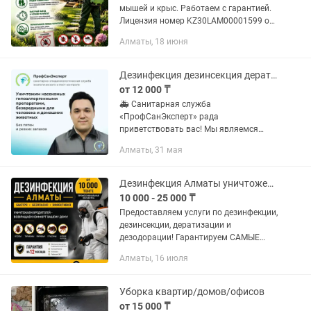
мышей и крыс. Работаем с гарантией.
Лицензия номер KZ30LAM00001599 от
14 апреля 2025г. Выдано :
Алматы, 18 июня
Департамент Сан-Эпид контроля
г.Алматы.Заключение договоров .
Работаем с...
Дезинфекция дезинсекция дератизация дезодорация фумигация.
от 12 000 ₸
🚑 Санитарная служба
«ПрофСанЭксперт» рада
приветствовать вас! Мы являемся
официально сертифицированной и
Алматы, 31 мая
лицензированной дез службой
работающей на всей территории
Казахстана. Оказываем услуги строго...
Дезинфекция Алматы уничтожения насекомых скидка
10 000 - 25 000 ₸
Предоставляем услуги по дезинфекции,
дезинсекции, дератизации и
дезодорации! Гарантируем САМЫЕ
НИЗКИЕ ЦЕНЫ при высоком качестве!
Алматы, 16 июля
МЫ РАБОТАЕМ НА РЕЗУЛЬТАТ! Строго
АНОНИМНО и КОНФИДЕНЦИАЛЬНО
для...
Уборка квартир/домов/офисов
от 15 000 ₸