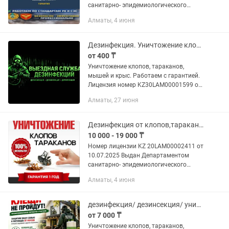
санитарно- эпидемиологического
контроля Комитета санитарно-
Алматы, 4 июня
эпидемиологического контроля
Министерства здравоохранения...
Дезинфекция. Уничтожение клопов, тараканов, мышей и крыс
от 400 ₸
Уничтожение клопов, тараканов,
мышей и крыс. Работаем с гарантией.
Лицензия номер KZ30LAM00001599 от
14 апреля 2025г. Выдано :
Алматы, 27 июня
Департамент Сан-Эпид контроля
г.Алматы.Заключение договоров .
Работаем с...
Дезинфекция от клопов,тараканов,муравьев.
10 000 - 19 000 ₸
Номер лицензии KZ 20LAM00002411 от
10.07.2025 Выдан Департаментом
санитарно- эпидемиологического
контроля Комитета санитарно-
Алматы, 4 июня
эпидемиологического контроля
Министерства здравоохранения...
дезинфекция/ дезинсекция/ уничтожение клопов, тараканов, блох, муравьев
от 7 000 ₸
Уничтожение клопов, тараканов,