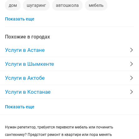
дом
шугаринг
автошкола
мебель
Показать еще
ремонт телевизоров
сантехник
сиделки
ремонт мебели
квартиры в рассрочку
Похожие в городах
мебель на заказ
установка кондиционеров
Услуги в Астане
уколы на дому
вывоз мусора
кредиты
Услуги в Шымкенте
москитные сетки
ремонт окон
ворота
Услуги в Актобе
ремонт стиральных машин
диван
Услуги в Костанае
Услуги в Таразе
грузоперевозки газель
курсы массажа
Показать еще
Услуги в Казахстане
манипулятор
тамада
прихожая
двери
Нужен репетитор, требуется перевезти мебель или починить
ремонт
заправка картриджей
сантехнику? Предстоит ремонт в квартире или пора менять