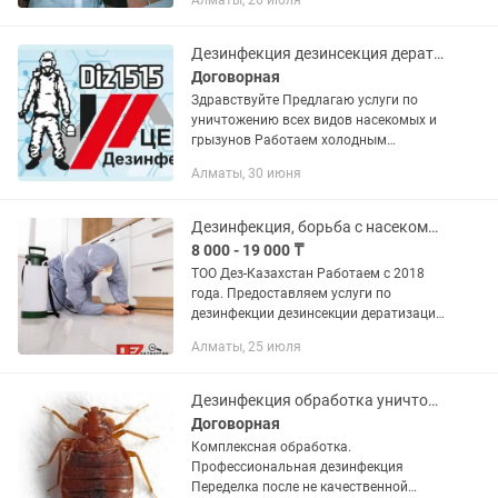
Алматы, 26 июля
Тараканы, муравьи и клопы активно
увеличивают...
Дезинфекция дезинсекция дератизация уничтожение насекомых и грызунов
Договорная
Здравствуйте Предлагаю услуги по
уничтожению всех видов насекомых и
грызунов Работаем холодным
туманом Даем гарантию на
Алматы, 30 июня
выполненную работу пол года. В
арсенале есть горячий туман, дрон для
обработки...
Дезинфекция, борьба с насекомыми и грызунами
8 000 - 19 000 ₸
ТОО Дез-Казахстан Работаем с 2018
года. Предоставляем услуги по
дезинфекции дезинсекции дератизации
квартир, домов магазинов,
Алматы, 25 июля
предприятий и других объектов.
Работаем с юридическими лицами.
Работаем...
Дезинфекция обработка уничтожение крыс постельные клопы тараканы
Договорная
Комплексная обработка.
Профессиональная дезинфекция
Переделка после не качественной