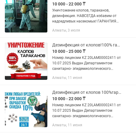
10 000 - 22 000 ₸
Уничтожение клопов, тараканов,
дезинфекция. НАВСЕГДА избавим от
надоедливых насекомых! ГАРАНТИЯ
год! БЕЗОПАСНЫЕ препараты!
Алматы, 3 июля
БЫСТРО! Время одной обработки 60
минут! КАЧЕСТВЕННО! Заглянем в
каждый угол...
Дезинфекция от клопов!100% гарантия
10 000 - 25 000 ₸
Номер лицензии KZ 20LAM00002411 от
10.07.2025 Выдан Департаментом
санитарно- эпидемиологического
контроля Комитета санитарно-
Алматы, 11 июня
эпидемиологического контроля
Министерства здравоохранения...
Дезинфекция от клопов 100%гарантия!
10 000 - 22 000 ₸
Номер лицензии KZ 20LAM00002411 от
10.07.2025 Выдан Департаментом
санитарно- эпидемиологического
контроля Комитета санитарно-
Алматы, 11 июня
эпидемиологического контроля
Министерства здравоохранения...