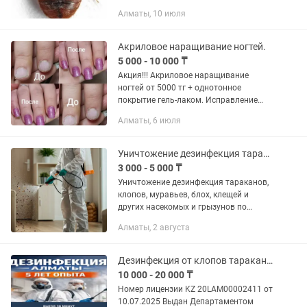
обработки современное оборудование,
Алматы, 10 июля
аттестованные специалисты
прошедшие полное обучение. Работа
генераторам...
Акриловое наращивание ногтей.
5 000 - 10 000 ₸
Акция!!! Акриловое наращивание
ногтей от 5000 тг + однотонное
покрытие гель-лаком. Исправление
клюющих ногтей. Ногти грызуны.
Алматы, 6 июля
Носка 4-5 недель.
Уничтожение дезинфекция тараканов, клопов, муравьев, блох, клещей и других
3 000 - 5 000 ₸
Уничтожение дезинфекция тараканов,
клопов, муравьев, блох, клещей и
других насекомых и грызунов по
самым низким ценам! - Химия
Алматы, 2 августа
безопасна для детей животных - На
обоях и мебели не
осуществляетсятается...
Дезинфекция от клопов тараканов
10 000 - 20 000 ₸
Номер лицензии KZ 20LAM00002411 от
10.07.2025 Выдан Департаментом