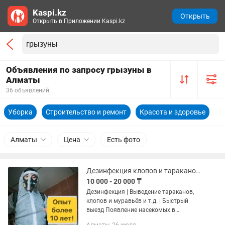
Kaspi.kz
Открыть
Открыть в Приложении Kaspi.kz
Объявления по запросу грызуны в
Алматы
36 объявлений
Уборка
Строительство и ремонт
Красота и здоровье
Алматы
Цена
Есть фото
Дезинфекция клопов и тараканов и грызунов
10 000 - 20 000 ₸
Дезинфекция | Выведение тараканов,
клопов и муравьёв и т.д. | Быстрый
выезд Появление насекомых в
квартире - это не просто неприятно.