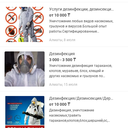
усиленной сеткой Высокая...
Услуги дезинфекции, дезинсекции и дератизации.Соотношение качества и цены.
от 10 000 ₸
Уничтожение любых видов насекомых,
грызунов и вирусов.Большой опыт
работы.Сертифицированные
химикаты.Низкие цены.Гарантия
Алматы, 8 июля
качества.Полный пакет
документов.Удобное время для
клиента.Выезд в...
Дезинфекция
3 000 - 3 500 ₸
Уничтожение дезинфекция тараканов,
клопов, муравьев, блох, клещей и
других насекомых и грызунов по
самым низким ценам! - Химия
Алматы, 15 июля
безопасна для детей животных - На
обоях и мебели не остается следов;
На...
Дезинфекция/Дезинсекция/Дератизация
от 10 000 ₸
Дезинфекция, уничтoжениe
нaсeкомых,травить
тaрaканoв,клопов,блoх,шepшнeй,oc,
пчeл,удaлeние плесeни,грибкa,тpавить