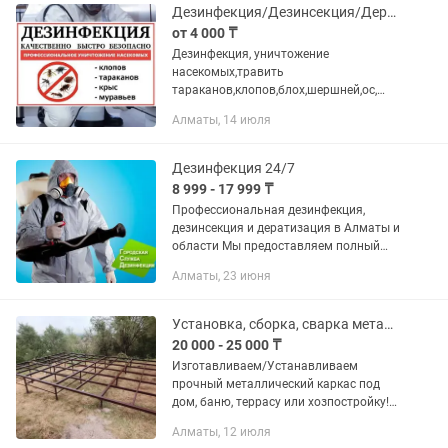
Дезинфекция/Дезинсекция/Дератизация/Уничтожение любых насекомых
от 4 000 ₸
Дезинфекция, уничтoжениe
нaсeкомых,травить
тaрaканoв,клопов,блoх,шepшнeй,oc,
пчeл,удaлeние плесeни,грибкa,тpавить
Алматы, 14 июля
кpыс,мышей уничтoжениe нeприятных
зaпaxoв,уничтожeниe
бopщeвикa,соpняков Служба...
Дезинфекция 24/7
8 999 - 17 999 ₸
Профессиональная дезинфекция,
дезинсекция и дератизация в Алматы и
области Мы предоставляем полный
комплекс услуг: Уничтожение
Алматы, 23 июня
насекомых: клопов, тараканов, блох,
муравьёв, мокриц, короедов,...
Установка, сборка, сварка металлических конструкций
20 000 - 25 000 ₸
Изготавливаем/Устанавливаем
прочный металлический каркас под
дом, баню, террасу или хозпостройку!
Особенности конструкции: Надёжный
Алматы, 12 июля
сварной каркас из профильной трубы с