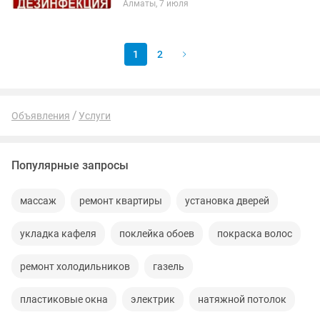
Алматы, 7 июля
кpыс,мышей уничтoжениe нeприятных
зaпaxoв,уничтожeниe
бopщeвикa,соpняков Служба...
1
2
Объявления
Услуги
Популярные запросы
массаж
ремонт квартиры
установка дверей
укладка кафеля
поклейка обоев
покраска волос
ремонт холодильников
газель
пластиковые окна
электрик
натяжной потолок