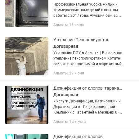
Профессиональная уборка жилых и
коммерческих помещений с опытом
работы с 2017 года. 📢Акция сейчас!
При любом заказе услуги озонация
Алматы, 16 июля
помещения в подарок 🎁 ( убирает
запахи,бактерии,насекомых,...
Утепление Пенополиуретан
Договорная
Утепление ППУ в Алматы | Бесшовное
утепление пенополиуретаном Хотите
забыть о холоде зимой и жаре летом?
Утепление напыляемым
Алматы, 29 июня
пенополиуретаном (ППУ) — это самый
эффективный способ сэкономить на...
Дезинфекция от клопов, тараканов, блох. Гарантия! Договор! Результат 100%
Договорная
« Услуги Дезинфекции, Дезинсекции и
Дератизации от Лицензированной
Компании с Гарантией 6 Месяцев! 0 •
Уничтожаем: - 1 Клопов, тараканов,
Алматы, 1 августа
муравьев, блох, комаров и других
насекомых - ∞ Мышей, крыс и...
Дезинфекция от клопов