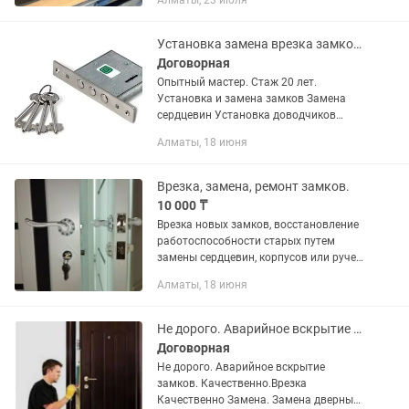
Алматы, 23 июля
наличии имеются силовой кабель,
газовых шланг и вся необходима...
Установка замена врезка замков. Вскрытие замков дверей сейфов авто
Договорная
Опытный мастер. Стаж 20 лет.
Установка и замена замков Замена
сердцевин Установка доводчиков
Установка броненакладок и
Алматы, 18 июня
бронированных замков В наличии
замки от российских и мировых...
Врезка, замена, ремонт замков.
10 000 ₸
Врезка новых замков, восстановление
работоспособности старых путем
замены сердцевин, корпусов или ручек.
Помощь в установке электронных
Алматы, 18 июня
замков в металлических,
деревянных,пластиковых дверях.
Не дорого. Аварийное вскрытие замков. Врезка замков. Замена замков.
Договорная
Не дорого. Аварийное вскрытие
замков. Качественно.Врезка
Качественно Замена. Замена дверных