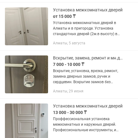
установки. ( пылесос, шаблоны, фреза,
торцовка...
Установка межкомнатных дверей
от 15 000 ₸
Установка межкомнатных дверей в
Алматы и в пригороде. Установка
стандартных дверей (2м.в высоту) в
кол-ве от 2-х и более (замок, петли,
Алматы, 5 августа
бабочки) от - 18 000 тенге за дверь,
дверь с доборной доской...
Вскрытие, замена, ремонт и мн.др дверных замков и ручек
7 000 - 10 000 ₸
Вскрытие, установка, врезка, ремонт,
замена дверных замков, ручек и
сердцевин. Вскрытие замков без
повреждения двери. Работаем
Алматы, 29 июня
официально и без выходных
Установка межкомнатных дверей
13 000 - 30 000 ₸
Проффессиональная установка
межкомнатных и наружных дверей.
Профессиональные инструменты, и
навыки. Гарантия Качество Надежно