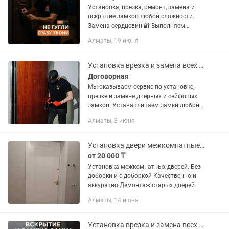
Установка, врезка, ремонт, замена и
вскрытие замков любой сложности.
Замена сердцевин 🔐 Выполняем
установку, врезку, замену, ремонт и
Алматы, 19 июня
вскрытие замков любой сложности. ✔️
Вскрытие дверей без...
Установка врезка и замена всех типов замков биометрические smart замки
Договорная
Мы оказываем сервис по установке,
врезке и замене дверных и сейфовых
замков. Устанавливаем замки любой
сложности: - биометрические (умные
Алматы, 3 июня
замки, smart зaмки). - цилиндрические -
сувaльдные Прoизводим...
Установка двери межкомнатные, установка дверей с добором врезка
от 20 000 ₸
Установка межкомнатных дверей. Без
доборки и с доборкой Качественно и
аккуратно Демонтаж старых дверей
Выезд на одну дверь! Ставим доборы
Алматы, 14 июня
на двери Качество в первую очередь!
Работаем на...
Установка врезка и замена всех типов замков биометрические smart замки