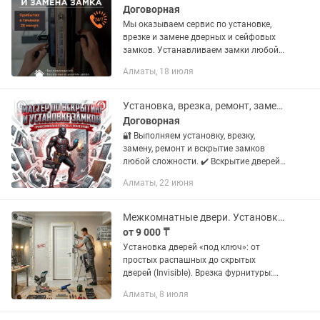
Договорная
Мы оказываем сервис по установке,
врезке и замене дверных и сейфовых
замков. Устанавливаем замки любой
сложности: - биометрические (умные
Алматы, 18 июля
замки, smart зaмки). - цилиндрические -
сувaльдные Прoизводим...
Установка, врезка, ремонт, замена и вскрытие замков любой сложности
Договорная
🔐 Выполняем установку, врезку,
замену, ремонт и вскрытие замков
любой сложности. ✔️ Вскрытие дверей
без повреждений ✔️ Замена замков и
Алматы, 22 июня
личинок (сердцевин) ✔️ Врезка новых
замков ✔️ Ремонт замков и...
Межкомнатные двери. Установка и ремонт
от 9 000 ₸
Установка дверей «под ключ»: от
простых распашных до скрытых
дверей (Invisible). Врезка фурнитуры:
профессиональная врезка замков,
Алматы, 8 июля
скрытых петель и ручек. Сборка и
монтаж дверной коробки. Установка...