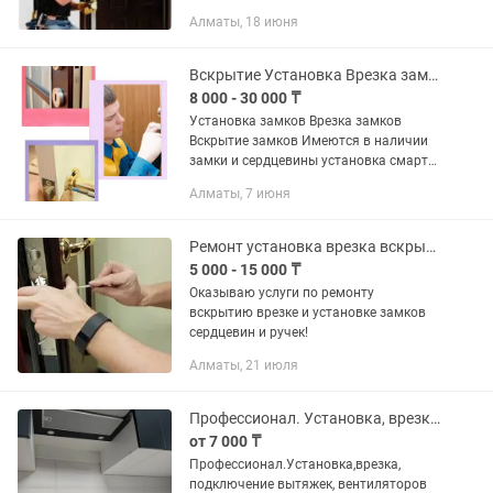
ручек. Установка всех видов замков,
Алматы, 18 июня
очень качественно.Дверных ручек.
Установка дверных доводчиков,...
Вскрытие Установка Врезка замков
8 000 - 30 000 ₸
Установка замков Врезка замков
Вскрытие замков Имеются в наличии
замки и сердцевины установка смарт
замков аккуратно и качественно!!!
Алматы, 7 июня
Ремонт установка врезка вскрытие замков!
5 000 - 15 000 ₸
Оказываю услуги по ремонту
вскрытию врезке и установке замков
сердцевин и ручек!
Алматы, 21 июля
Профессионал. Установка, врезка, подключение вытяжек всех типов.
от 7 000 ₸
Профессионал.Установка,врезка,
подключение вытяжек, вентиляторов