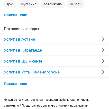
дом
шугаринг
автошкола
мебель
Показать еще
ремонт телевизоров
сантехник
сиделки
ремонт мебели
квартиры в рассрочку
Похожие в городах
мебель на заказ
установка кондиционеров
Услуги в Астане
уколы на дому
вывоз мусора
кредиты
Услуги в Караганде
москитные сетки
ремонт окон
ворота
Услуги в Шымкенте
ремонт стиральных машин
диван
Услуги в Усть-Каменогорске
Услуги в Актобе
грузоперевозки газель
курсы массажа
Показать еще
Услуги в Таразе
манипулятор
тамада
реставрация мебели
Нужен репетитор, требуется перевезти мебель или починить
Услуги в Павлодаре
прихожая
двери
сборка мебели
ремонт
сантехнику? Предстоит ремонт в квартире или пора менять