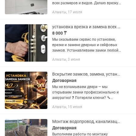
всех размеров и видов. Делаю врезку
шкафов.Гофра, отводы, адаптеры и вся
Алматы, 17 июля
необходимая инсталляция для
подключения имеется в широком...
установка врезка и замена всех типов замков биометрические smart замки
8 000 ₸
Мы оказываем сервис по установке,
врезке и замене дверных и сейфовых
замков. Устанавливаем замки любой
сложности: - биометрические (умные
Алматы, 3 июня
замки, smart зaмки). - цилиндрические -
сувaльдные Прoизводим...
Вскрытие замков, замена, установка, ремонт и врезка замков в Алматы 24/7
Договорная
Мы не взламываем двери — мы
открываем замки профессионально и
аккуратно! ❓ Потеряли ключи? 🔧
Замок сломался и не пускает домой?
Алматы, 15 июня
📞 Звоните — круглосуточно на связи!
✅ Открываем замки любой...
Монтаж водопровод, канализации,врезка
Договорная
Выполняем работы по монтажу