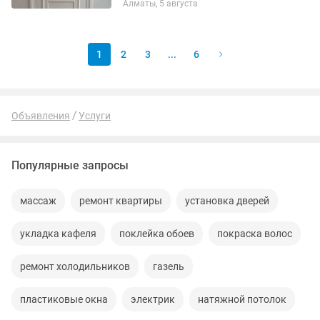
Алматы, 5 августа
Аккуратно Углорез под любые градусы.
Врезка замков фрезером . Установка...
1
2
3
...
6
Объявления
Услуги
Популярные запросы
массаж
ремонт квартиры
установка дверей
укладка кафеля
поклейка обоев
покраска волос
ремонт холодильников
газель
пластиковые окна
электрик
натяжной потолок