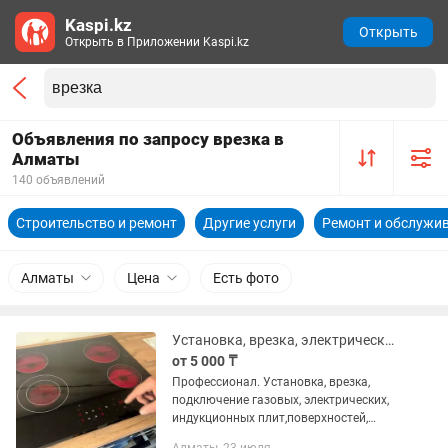
Kaspi.kz
Открыть
Открыть в Приложении Kaspi.kz
Объявления по запросу врезка в
Алматы
140 объявлений
Строительство и ремонт
Другие услуги
Ремонт и обслужив
Алматы
Цена
Есть фото
Установка, врезка, электрических индукционных газовых плит, поверхностей.
от 5 000 ₸
Профессионал. Установка, врезка,
подключение газовых, электрических,
индукционных плит,поверхностей,
духовок и микроволновых печей. В