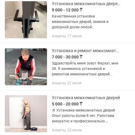
Установка межкомнатных дверей в Алматы.
9 000 - 12 000 ₸
Качественная установка
межкомнатных дверей, замков и
доборной доски любой
сложности.Демонтаж старых дверей.
Алматы, 17 июня
Стаж-более 5 лет. Установка
одностворчатые, двустворчатые двери,
двери купе, петля...
Установка и ремонт межкомнатных дверей
7 000 - 30 000 ₸
Здравствуйте, меня зовут Фархат, мне
38. Я занимаюсь установкой и
ремонтом межкомнатных дверей
любых сложности профессионально и
Алматы, 22 июля
качественно. - Демонтаж дверей и арок
- Установка строго под лазер -...
Установка межкомнатных дверей
5 000 - 20 000 ₸
🚪 Установка межкомнатных дверей
Опыт работы более 8 лет. Работаем
аккуратно и профессионально.
Имеются все профессиональные
Алматы, 25 июля
инструменты для качественной