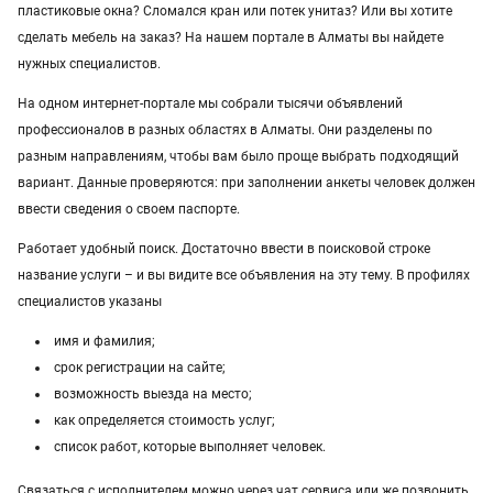
пластиковые окна? Сломался кран или потек унитаз? Или вы хотите
Услуги в Уральске
сделать мебель на заказ? На нашем портале в Алматы вы найдете
нужных специалистов.
Услуги в Атырау
На одном интернет-портале мы собрали тысячи объявлений
Услуги в Казахстане
профессионалов в разных областях в Алматы. Они разделены по
разным направлениям, чтобы вам было проще выбрать подходящий
вариант. Данные проверяются: при заполнении анкеты человек должен
ввести сведения о своем паспорте.
Работает удобный поиск. Достаточно ввести в поисковой строке
название услуги – и вы видите все объявления на эту тему. В профилях
специалистов указаны
имя и фамилия;
срок регистрации на сайте;
возможность выезда на место;
как определяется стоимость услуг;
список работ, которые выполняет человек.
Связаться с исполнителем можно через чат сервиса или же позвонить