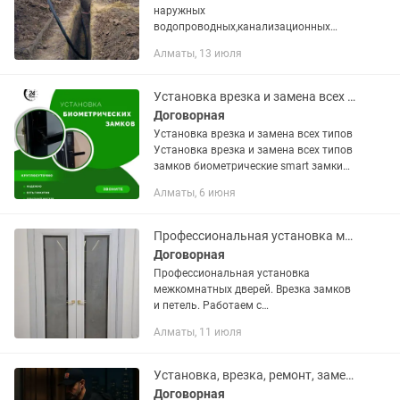
наружных
водопроводных,канализационных
систем.Выполним все быстро и
Алматы, 13 июля
качественно.Пожем
проконсультировать при оформлении
тех.условий и т.п документов.
Установка врезка и замена всех типов замков биометрические smart замки
Договорная
Установка врезка и замена всех типов
Установка врезка и замена всех типов
замков биометрические smart замки
Описание: Мы оказываем сервис по
Алматы, 6 июня
установке, врезке и замене дверных и
сейфовых...
Профессиональная установка межкомнатных дверей. Врезка замков и петель
Договорная
Профессиональная установка
межкомнатных дверей. Врезка замков
и петель. Работаем с
профессиональными инструментами.
Алматы, 11 июля
Установка доборов, арок, порталов,
вырез скрытых петель. Цена ОТ
10.000...
Установка, врезка, ремонт, замена и вскрытие замков любой сложности. Замена
Договорная