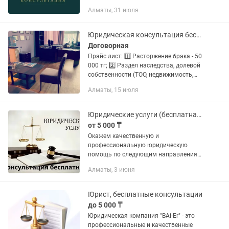
юридических услуг. Ваши возможности
Алматы, 31 июля
с нашей юридической поддержкой в
Алматы: Взыскание долгов
Банкротство физических и...
Юридическая консультация бесплатно, помощь в получении информации
Договорная
Прайс лист: 1️⃣ Расторжение брака - 50
000 тг; 2️⃣ Раздел наследства, долевой
собственности (ТОО, недвижимость,
транспорт и тд)- от 150 000 тг; 3️⃣
Алматы, 15 июля
Жилищные споры (затопление,
наложения границ,...
Юридические услуги (бесплатная консультация)
от 5 000 ₸
Окажем качественную и
профессиональную юридическую
помощь по следующим направлениям:
- взыскание долгов - брачно-семейные
Алматы, 3 июня
споры (раздел имущества, взыскание
алиментов и т.д) - наследственные
споры -...
Юрист, бесплатные консультации
до 5 000 ₸
Юридическая компания "BAi-Er" - это
профессиональные и качественные