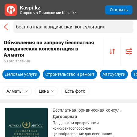
Kaspi.kz
Открыть
Открыть в Приложении Kaspi.kz
Объявления по запросу бесплатная
юридическая консультация в
Алматы
63 объявления
Деловые услуги
Строительство и ремонт
Автоуслуги
Т
Алматы
Цена
Есть фото
Бесплатная юридическая консультация
Договорная
Предлагаем прозрачное и
конкурентоспособное
ценообразование для всех наших