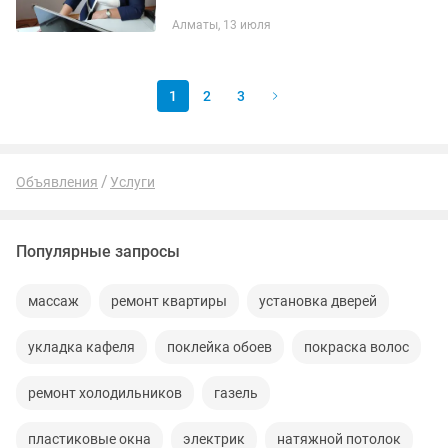
устали от кредитов и микрозаймов
Алматы, 13 июля
Юридическая компания СтопДолг
предлагает решение по проблемным...
1
2
3
Объявления
Услуги
Популярные запросы
массаж
ремонт квартиры
установка дверей
укладка кафеля
поклейка обоев
покраска волос
ремонт холодильников
газель
пластиковые окна
электрик
натяжной потолок