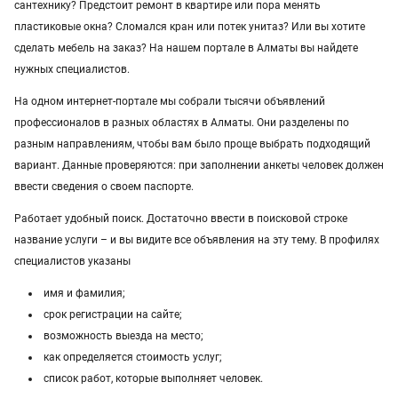
Услуги в Павлодаре
прихожая
двери
ремонт
сантехнику? Предстоит ремонт в квартире или пора менять
пластиковые окна? Сломался кран или потек унитаз? Или вы хотите
Услуги в Семее
сделать мебель на заказ? На нашем портале в Алматы вы найдете
нужных специалистов.
Услуги в Петропавловске
На одном интернет-портале мы собрали тысячи объявлений
Услуги в Казахстане
профессионалов в разных областях в Алматы. Они разделены по
разным направлениям, чтобы вам было проще выбрать подходящий
вариант. Данные проверяются: при заполнении анкеты человек должен
ввести сведения о своем паспорте.
Работает удобный поиск. Достаточно ввести в поисковой строке
название услуги – и вы видите все объявления на эту тему. В профилях
специалистов указаны
имя и фамилия;
срок регистрации на сайте;
возможность выезда на место;
как определяется стоимость услуг;
список работ, которые выполняет человек.