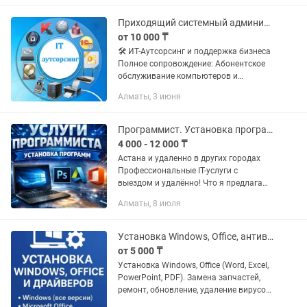
Приходящий системный администратор
от 10 000 ₸
🛠 ИТ-Аутсорсинг и поддержка бизнеса
Полное сопровождение: Абонентское
обслуживание компьютеров и
серверов (Windows/Linux). Рабочие
Алматы, 3 июня
места под ключ: От закупа и сборки до
настройки ПО и обучения...
Программист. Установка программ
4 000 - 12 000 ₸
Астана и удаленно в других городах
Профессиональные IT-услуги с
выездом и удалённо! Что я предлагаю:
Установка Windows 7/8/10/11 на ПК,
Алматы, 8 июля
ноутбуки с активацией. Установка и
настройка драйверов и любого...
Установка Windows, Office, антивирусы, Word, Excel, PowerPoint, Egov
от 5 000 ₸
Установка Windows, Office (Word, Excel,
PowerPoint, PDF). Замена запчастей,
ремонт, обновление, удаление вирусов,
реклам. Установка любого Windows и