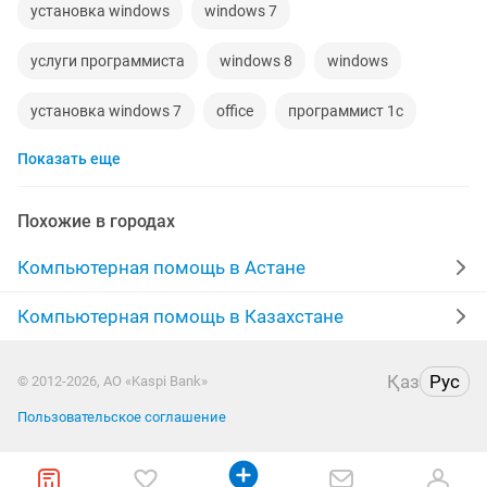
установка windows
windows 7
услуги программиста
windows 8
windows
установка windows 7
office
программист 1с
Показать еще
антивирус
компьютер ноутбук
чистка ноутбуков
ремонт пк
windows 7 ноутбук
3d max
Похожие в городах
программисты
установка windows 10
Компьютерная помощь в Астане
установка 1с
установка программ на компьютер
Компьютерная помощь в Казахстане
windows компьютер
роутер алтел
windows 10
Қаз
Рус
© 2012-2026, АО «Kaspi Bank»
установка антивируса
компьютер выезд
Пользовательское соглашение
windows office
переустановка windows
драйвер