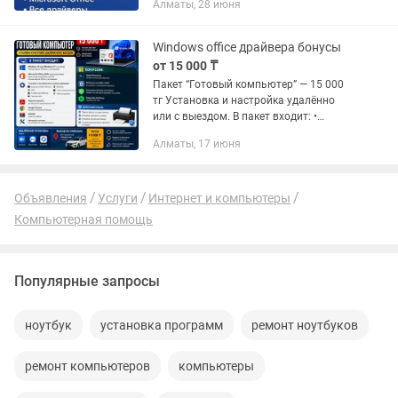
Алматы, 28 июня
офисных программ с бессрочной
лицензией. Выезд...
Windows office драйвера бонусы
от 15 000 ₸
Пакет “Готовый компьютер” — 15 000
тг Установка и настройка удалённо
или с выездом. В пакет входит: •
Windows 10 или Windows 11 (на выбор)
Алматы, 17 июня
• Полная версия Windows на русском
языке с активацией •...
Объявления
Услуги
Интернет и компьютеры
Компьютерная помощь
Популярные запросы
ноутбук
установка программ
ремонт ноутбуков
ремонт компьютеров
компьютеры