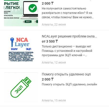
2 000 ₸
Не получается самостоятельно
разобраться с порталом eGov? Я на
связи, чтобы помочь! Вам не нужно
никуда ехать — я дистанционно
Алматы, 22 июня
проведу вас по каждому шагу и помогу
открыть ЭЦП правильно и без...
NCALayer решение проблем онлайн, egov ЭЦП помощь дистанционно
от 3 500 ₸
Только дистанционно – выезда нет
Помощь с установкой и настройкой
программы для ЭЦП ключей –
NCALayer – как на обычный
Алматы, 12 июня
компьютер/ноутбук с windows, так и на
Apple Mac OS. Решение проблем с не...
Помогу открыть удаленно эцп
2 000 ₸
Помогу открыть ЭЦП удаленно, онлайн
Алматы, 15 июля