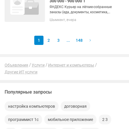
300 000 - 900 000 ₸
ЯНДЕКС Курьер на лёгкие-собранные
заказы (еда, документы, косметика,
сладости,аптеки) ДО 2 кг 🔥 СЕЗОН
Шымкент, вчера
ДОСТАВОК СРАЗУ ПОВЫШАЕТ ВАШ
ДОХОД! 🔥 Ищем курьеров для
доставки лёгких собранных заказов до
2...
1
2
3
...
148
Объявления
Услуги
Интернет и компьютеры
Другие ИТ услуги
Популярные запросы
настройка компьютеров
договорная
программист 1с
мобильное приложение
2 3