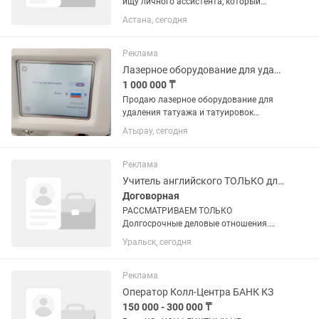
ищу личного ассистента, который
станет моей правой рукой и поможет
Астана, сегодня
организовать рабочие процессы. Что
предстоит делать: • Ведение календаря
и планирование встреч. •...
Реклама
Лазерное оборудование для удаления татуажа,российского производства
1 000 000 ₸
Продаю лазерное оборудование для
удаления татуажа и татуировок
производства Россия, качественное
Атырау, сегодня
Удаление, результат работы 100%, если
приобретете не разочаруетесь в своем
выборе!!Эта процедура имеет...
Реклама
Учитель английского ТОЛЬКО для взрослых
Договорная
РАССМАТРИВАЕМ ТОЛЬКО
Долгосрочные деловые отношения.
ЗНАНИЕ и ПРИМЕНЕНИЕ методик
Уральск, сегодня
преподавания для обучения взрослых
(Кембридж, например TESOL, CELTA)
ОБЯЗАТЕЛЬНО. Уровень В2 уверенный
Реклама
и...
Оператор Колл-Центра БАНК КЗ
150 000 - 300 000 ₸