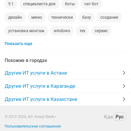
5 1
специалиста для
боты
чат бот
дизайн
меню
технически
базу
создание
установка монтаж
windows
тех
сервис
Показать еще
ремонт монтаж
установка 1с
сайта
чат
лиц
аптека
office
услуги 1с
машину
Похожие в городах
эсф
услуги компьютера
установка антивирусов
Другие ИТ услуги в Астане
instagram
обновление
компьютерное
Другие ИТ услуги в Караганде
реклама
домены
windows компьютер
школа
Другие ИТ услуги в Казахстане
бухгалтер 1с
установка обновления
Қаз
Рус
© 2012-2026, АО «Kaspi Bank»
Пользовательское соглашение