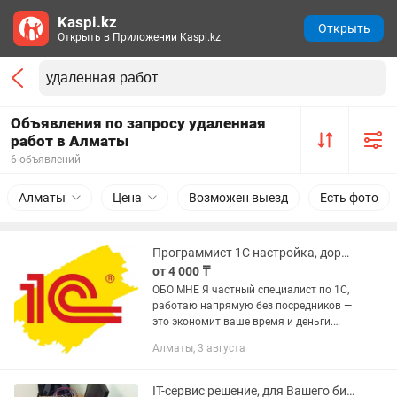
Kaspi.kz
Открыть
Открыть в Приложении Kaspi.kz
Объявления по запросу удаленная
работ в Алматы
6 объявлений
Алматы
Цена
Возможен выезд
Есть фото
Программист 1С настройка, доработка, исправление ошибок
от 4 000 ₸
ОБО МНЕ Я частный специалист по 1С,
работаю напрямую без посредников —
это экономит ваше время и деньги.
Работаю с 1С:Бухгалтерия
Алматы, 3 августа
предприятия на платформе 8.3:
установка программы с нуля,
настройка...
IT-сервис решение, для Вашего бизнеса.