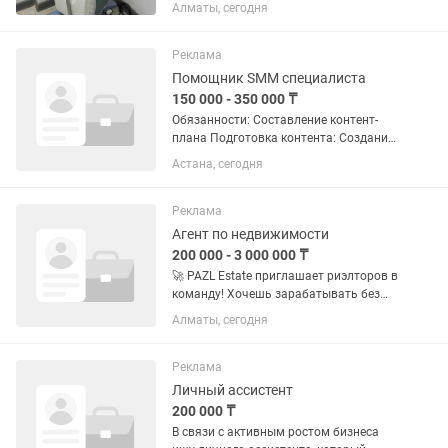
в идеальном состоянии (новый)! Доход
Алматы, сегодня
до 2 млн тенге! Длина волны - 808hm;
Частота работы - 10Гц; мощность -
600Вт. Количество...
Реклама
Помощник SMM специалиста
150 000 - 350 000 ₸
Обязанности: Составление контент-
плана Подготовка контента: Создание
текстовых сообщений, изображений,
Астана, сегодня
видео, анимации и другого контента,
соответствующего контент-плану
Планирование и публикация...
Реклама
Агент по недвижимости
200 000 - 3 000 000 ₸
🚀 PAZL Estate приглашает риэлторов в
команду! Хочешь зарабатывать без
потолка, самостоятельно управлять
Алматы, сегодня
своим временем и работать в
современной системе? Тогда тебе к
нам! Что ты получишь: 💰 100%...
Реклама
Личный ассистент
200 000 ₸
В связи с активным ростом бизнеса