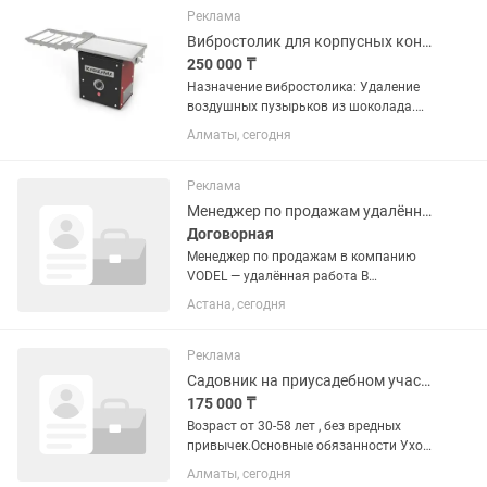
Работа с разноской...
Реклама
Вибростолик для корпусных конфет KADZAMA
250 000 ₸
Назначение вибростолика: Удаление
воздушных пузырьков из шоколада.
Равномерное распределение
Алматы, сегодня
шоколадной массы в формах.
Уплотнение начинки в корпусных
конфетах. Облегчение работы с
Реклама
шоколадными и...
Менеджер по продажам удалённо входящие заявки. Девушки 25-35 лет без детей
Договорная
Менеджер по продажам в компанию
VODEL — удалённая работа В
компанию VODEL требуются
Астана, сегодня
менеджеры по продажам. Возраст от
25 - 35 лет. Без детей. Доход: от 300
000 до 700 000 тг и выше Работа...
Реклама
Садовник на приусадебном участке
175 000 ₸
Возраст от 30-58 лет , без вредных
привычек.Основные обязанности Уход
за газоном: регулярный покос, полив,
Алматы, сегодня
подкормка удобрениями.Забота о