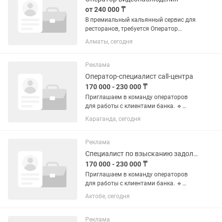
от 240 000 ₸
В премиальный кальянный сервис для
ресторанов, требуется Оператор
видеонаблюдения Зарплата: от 240
Алматы, сегодня
000 тг Город: Алматы Описание:
Ресторанный комплекс ищет
оператора видеонаблюдения.
Реклама
Удалённая...
Оператор-специалист call-центра
170 000 - 230 000 ₸
Приглашаем в команду операторов
для работы с клиентами банка. 🔹
Обязанности: Исходящие звонки
Караганда, сегодня
клиентам 📲 Общение по готовому
шаблону текста Работа с клиентами на
ранней стадии просрочки Внесение...
Реклама
Специалист по взысканию задолженности
170 000 - 230 000 ₸
Приглашаем в команду операторов
для работы с клиентами банка. 🔹
Обязанности: Исходящие звонки
Актобе, сегодня
клиентам 📲 Общение по готовому
шаблону текста Работа с клиентами на
ранней стадии просрочки Внесение...
Реклама