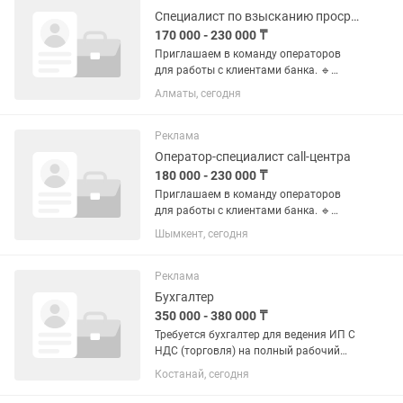
Специалист по взысканию просроченной задолженности
170 000 - 230 000 ₸
Приглашаем в команду операторов
для работы с клиентами банка. 🔹
Обязанности: Исходящие звонки
Алматы, сегодня
клиентам 📲 Общение по готовому
шаблону текста Работа с клиентами на
ранней стадии просрочки Внесение...
Реклама
Оператор-специалист call-центра
180 000 - 230 000 ₸
Приглашаем в команду операторов
для работы с клиентами банка. 🔹
Обязанности: Исходящие звонки
Шымкент, сегодня
клиентам 📲 Общение по готовому
шаблону текста Работа с клиентами на
ранней стадии просрочки Внесение...
Реклама
Бухгалтер
350 000 - 380 000 ₸
Требуется бухгалтер для ведения ИП С
НДС (торговля) на полный рабочий
день Обязанности: Эсф Форма 220,ст,
Костанай, сегодня
328,200,300,700 Годовые отчетности !!!
Работа с импортом!! Начисление зп