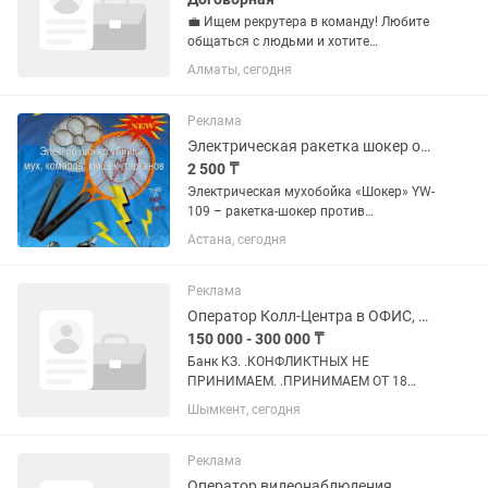
💼 Ищем рекрутера в команду! Любите
общаться с людьми и хотите
зарабатывать удалённо? ✨ Мы
Алматы, сегодня
предлагаем: • Свободный график •
Работа из любой точки • Поддержка на
каждом этапе • Доход зависит только...
Реклама
Электрическая ракетка шокер от мух, комаров,ос и др насекомых
2 500 ₸
Электрическая мухобойка «Шокер» YW-
109 – ракетка-шокер против
насекомых, универсальная ракетка для
Астана, сегодня
уничтожения насекомых (мух, ос,
осинные гнезда,комаров,
тараканов,слепней, мошек и...
Реклама
Оператор Колл-Центра в ОФИС, в городе Шымкент
150 000 - 300 000 ₸
Банк КЗ. .КОНФЛИКТНЫХ НЕ
ПРИНИМАЕМ. .ПРИНИМАЕМ ОТ 18
ЛЕТ. .СТУДЕНТОВ, ЗАОЧНИКОВ НЕ
Шымкент, сегодня
ПРИНИМАЕМ. .С АРЕСТАМИ НА
СЧЕТАХ НЕ ПРИНИМАЕМ. ЗНАНИЕ
КАЗАХСКОГО И РУССКОГО ЯЗЫКА.
Реклама
ПРОСЬБА, НЕ СЕРЬЁЗНЫХ НЕ...
Оператор видеонаблюдения