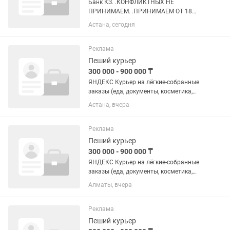
Банк КЗ. .КОНФЛИКТНЫХ НЕ
ПРИНИМАЕМ. .ПРИНИМАЕМ ОТ 18
ЛЕТ. .СТУДЕНТОВ И ЗАОЧНИКОВ НЕ
Астана, сегодня
ПРИНИМАЕМ. .С АРЕСТАМИ НА
СЧЕТАХ НЕ ПРИНИМАЕМ. .С
МАКБУКОМ НЕ ПРИНИМАЕМ.
Реклама
.ВИНДОВС ОТ 10 И ВЫШЕ..
Пеший курьер
.СКОРОСТЬ...
300 000 - 900 000 ₸
ЯНДЕКС Курьер на лёгкие-собранные
заказы (еда, документы, косметика,
сладости,аптеки) ДО 2 кг 🔥 СЕЗОН
Астана, вчера
ДОСТАВОК СРАЗУ ПОВЫШАЕТ ВАШ
ДОХОД! 🔥 Ищем курьеров для
доставки лёгких собранных заказов до
Реклама
2...
Пеший курьер
300 000 - 900 000 ₸
ЯНДЕКС Курьер на лёгкие-собранные
заказы (еда, документы, косметика,
сладости,аптеки) ДО 2 кг 🔥 СЕЗОН
Алматы, вчера
ДОСТАВОК СРАЗУ ПОВЫШАЕТ ВАШ
ДОХОД! 🔥 Ищем курьеров для
доставки лёгких собранных заказов до
Реклама
2...
Пеший курьер