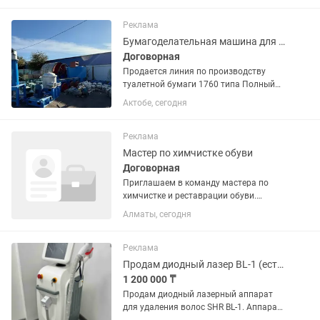
растениях: прополка клумб, посадка
цветов, рыхление...
Реклама
Бумагоделательная машина для производства туалетной бумаги. Возможен обмен.
Договорная
Продается линия по производству
туалетной бумаги 1760 типа Полный
комплект оборудования:
Актобе, сегодня
бумагоделательная машина + узлы
для подготовки массы Основные
техничасаасаасаеские...
Реклама
Мастер по химчистке обуви
Договорная
Приглашаем в команду мастера по
химчистке и реставрации обуви.
Обязанности: Химчистка обуви любых
Алматы, сегодня
типов. Стирка и сушка обуви. Удаление
пятен и загрязнений. Покраска и
восстановление цвета. ...
Реклама
Продам диодный лазер BL-1 (есть рассрочка на 12 мес)
1 200 000 ₸
Продам диодный лазерный аппарат
для удаления волос SHR BL-1. Аппарат