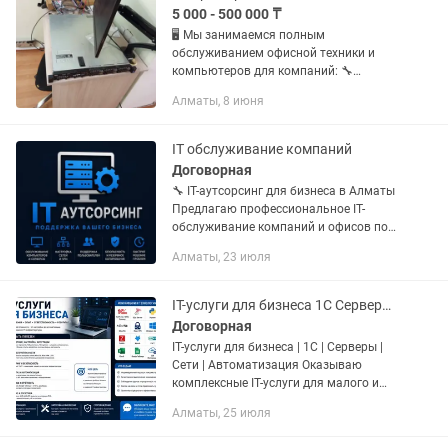
5 000 - 500 000 ₸
🖥️ Мы занимаемся полным
обслуживанием офисной техники и
компьютеров для компаний: 🔧
Обслуживание и ремонт оргтехники —
Алматы, 8 июня
принтеры, МФУ, копиры, сканеры. 💻
Поддержка ПК и ноутбуков —
диагностика,...
IT обслуживание компаний
Договорная
🔧 IT-аутсорсинг для бизнеса в Алматы
Предлагаю профессиональное IT-
обслуживание компаний и офисов под
ключ. Опыт работы в IT более 13 лет: —
Алматы, 23 июля
системное администрирование —
серверы Windows Server —...
IT-услуги для бизнеса 1С Серверы Сети Автоматизация
Договорная
IT-услуги для бизнеса | 1С | Серверы |
Сети | Автоматизация Оказываю
комплексные IT-услуги для малого и
среднего бизнеса. Что могу сделать: •
Алматы, 25 июля
1С: УТ, Бухгалтерия, ЗУП, Розница —
настройка,...