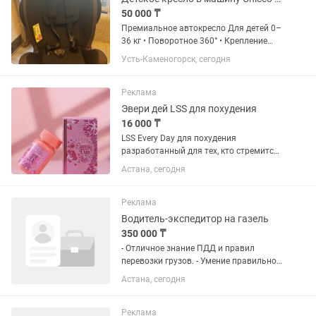
50 000 ₸
Премиальное автокресло Для детей 0–
36 кг • Поворотное 360° • Крепление
ISOFIX • Регулируемый наклон спинки и
Усть-Каменогорск, сегодня
подголовника Состояние хорошее, все
механизмы работают. Торг возможен
Реклама
Эвери дей LSS для похудения
16 000 ₸
LSS Every Day для похудения
разработанный для тех, кто стремится
к стройной и подтянутой фигуре.
Астана, сегодня
Уникальная формула, обогащенная
экстрактами перца капсикум,
корраллумы, ананаса и гуараны,...
Реклама
Водитель-экспедитор на газель
350 000 ₸
- Отличное знание ПДД и правил
перевозки грузов. - Умение правильно
работать с товаросопроводительной
Астана, сегодня
документацией (путевые листы, акты
приема-передачи, накладные,
доверенности). - Хорошее...
Реклама