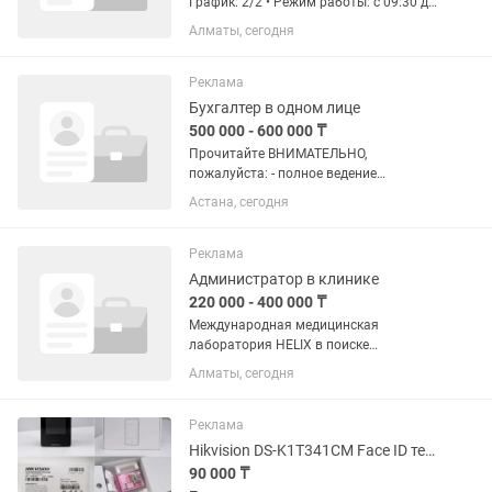
График: 2/2 • Режим работы: с 09:30 до
22:00 • Оплата: 5 000 тг за выход +
Алматы, сегодня
бонусная часть Важно: • Студентов не
рассматриваем. • Трудоустройство на
короткий срок не...
Реклама
Бухгалтер в одном лице
500 000 - 600 000 ₸
Прочитайте ВНИМАТЕЛЬНО,
пожалуйста: - полное ведение
бухгалтерского учета нескольких
Астана, сегодня
компаний - сдача налоговых отчетов
(внимание, опыт работы с основными
формами, в том числе 100),
Реклама
общеустановленный...
Администратор в клинике
220 000 - 400 000 ₸
Международная медицинская
лаборатория HELIX в поиске
Администратора диагностического
Алматы, сегодня
центра. ‼️ Вакансия открыта по
адресам; - Аль-Фараби, 41/7, блок 6; -
Кунаева, 25 Обязанности: - Встречать
Реклама
и...
Hikvision DS-K1T341CM Face ID терминал распознавания лиц
90 000 ₸