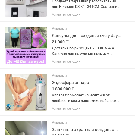
Продается терминал распознавания
лиц Hikvision DS-K1T341CM. Состояние
отличное. Использовался около 2
Алматы, сегодня
месяцев, после демонтажа хранится в
заводской коробке. Полный комплект:
терминал Hikvision...
Реклама
Капсулы для похудения every day усиленная формула новинка
21 000 ₸
Доставка по рк 🌸Цена 21000 🔥🔥🔥
Капсулы для похудения премиум-
класса для тех, кто выбирает лучшее!
Алматы, сегодня
LSSivMN Every Day Способствуют
снижению веса без изнурительных
тренировок и диет, удаляют...
Реклама
Эндосфера аппарат
1 800 000 ₸
Аппарат помогает избавиться от
дряблости кожи лице, животе, бедрах,
шее, ягодицах.
Алматы, сегодня
Реклама
Защитный экран для кондиционеров