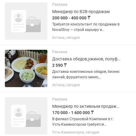
гидроксиацетофенон ...
Реклама
Менеджер по B2B-продажам
200 000 - 400 000 ₸
Требуется консультант по продажам в
NovaStroy — строй карьеру и
зарабатывай 📍 Город: Астана 📍
Астана, сегодня
Адрес: ул. Нажимеденова 34 (угол
Жумабаева) 🕐 График: 5/2, с 08:40 до
18:00 💰 Доход в среднем: от 200 000...
Реклама
Доставка обедов,ужинов, полуфабрикатов.
2 590 ₸
Доставка комплексных обедов, бизнес
ланчей, фуршетного меню,
полуфабрикатов. Работаем с
Астана, сегодня
компаниями и физ.лицами. Вкусно, по-
домашнему, готовим для вас.
Реклама
Менеджер по активным продажам
170 000 - 1 600 000 ₸
В филиал Страховой Компании в г.
Усть-Каменогорске требуется
менеджер по работе с юридическими
Усть-Каменогорск, сегодня
лицами.