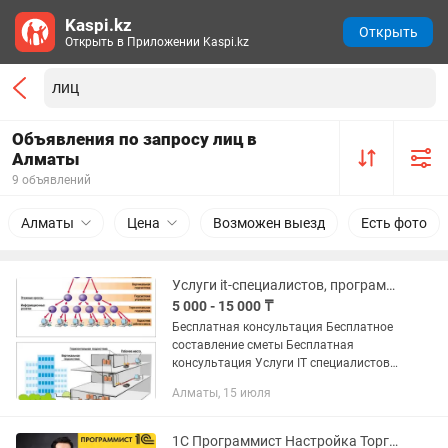
Kaspi.kz
Открыть
Открыть в Приложении Kaspi.kz
Объявления по запросу лиц в
Алматы
9 объявлений
Алматы
Цена
Возможен выезд
Есть фото
Услуги it-специалистов, программистов, ПО, настройка, лицензирование Алматы
5 000 - 15 000 ₸
Бесплатная консультация Бесплатное
составление сметы Бесплатная
консультация Услуги IT специалистов
Предлагаем широкий спектр IT услуг:
Алматы, 15 июля
Мы разрабатываем ИИ ПОМОЩНИКОВ
ДЛЯ АВТОМАТИЗАЦИИ И...
1С Программист Настройка Торговля Облако Консультация Доработка 1C