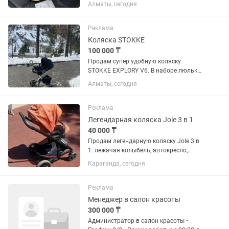
трансформируется в автомобильный
Алматы, сегодня
бустер. Подходит как для детей весом
9-18 кг, так и для детей весом 22-36 кг.
Хорошая покупка для своего...
Реклама
Коляска STOKKE
100 000 ₸
Продам супер удобную коляску
STOKKE EXPLORY V6. В наборе люлька
с рождения, прогулочный блок три
Алматы, сегодня
положения лежа, полу сидя, сидя .
Особенности модели Stokke Xplory V6:
— Высокая посадка сиденья:...
Реклама
Легендарная коляска Jole 3 в 1
40 000 ₸
Продам легендарную коляску Jole 3 в
1: лежачая колыбель, автокресло,
сидячее кресло (с возможностью
Караганда, сегодня
опустить спинку, если ребёнок уснул)
Что есть: - удлинение ручки - тормоза -
возможность закрепить...
Реклама
Менеджер в салон красоты
300 000 ₸
Администратор в салон красоты •