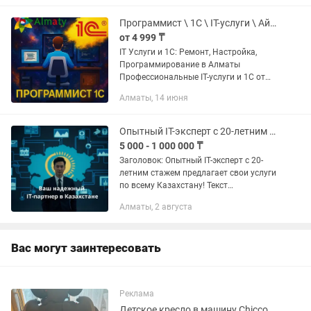
всех этапах регистрации и...
Программист \ 1С \ IT-услуги \ Айтишник \ Python \ Windows
от 4 999 ₸
IT Услуги и 1С: Ремонт, Настройка,
Программирование в Алматы
Профессиональные IT-услуги и 1С от
специалиста с 13+ лет опыта! Срочный
Алматы, 14 июня
ремонт компьютеров, ноутбуков,
настройка серверов,...
Опытный IT-эксперт с 20-летним стажем предлагает свои услуги
5 000 - 1 000 000 ₸
Заголовок: Опытный IT-эксперт с 20-
летним стажем предлагает свои услуги
по всему Казахстану! Текст
объявления: Ищете профессионала
Алматы, 2 августа
для решения ваших IT-задач? Я
обладаю 20-летним опытом в сфере...
Вас могут заинтересовать
Реклама
Детское кресло в машину Chicco 360 ISOFIX 036 кг