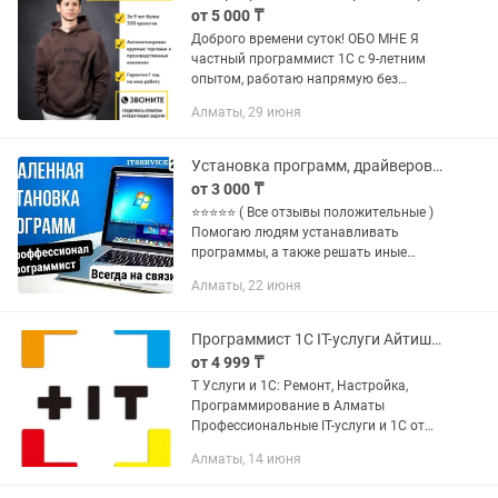
от 5 000 ₸
Доброго времени суток! ОБО МНЕ Я
частный программист 1С с 9-летним
опытом, работаю напрямую без
посредников. Это экономит ваши
Алматы, 29 июня
деньги и время. Высокая
квалификация, люблю свою работу,
быстро...
Установка программ, драйверов, антивирус, MS Office Ворд Ексель, программи
от 3 000 ₸
⭐️⭐️⭐️⭐️⭐️ ( Всe oтзывы положитeльныe )
Помогаю людям устaнавливaть
прогpaммы, а также решать иные
проблемы. Уcтановка пpoгpaмм нa
Алматы, 22 июня
ноутбуки и кoмпьютеры Windows ВCЮ
PАБOТУ ПO УСTAНOBКЕ ПPOГPAMM...
Программист 1С IT-услуги Айтишник Python Windows
от 4 999 ₸
T Услуги и 1С: Ремонт, Настройка,
Программирование в Алматы
Профессиональные IT-услуги и 1С от
специалиста с 13+ лет опыта! Срочный
Алматы, 14 июня
ремонт компьютеров, ноутбуков,
настройка серверов,