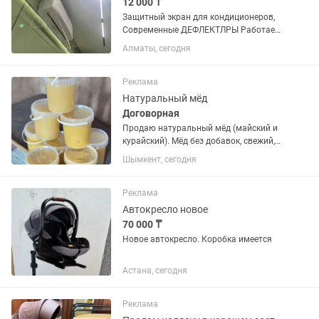
12 000 ₸
Защитный экран для кондиционеров,
Современные ДЕФЛЕКТЛРЫ Работаем
с юр лицами Отправляем во все
Алматы, сегодня
города РК ЗАМЕР И ДОСТАВКА
БЕСПЛАТНО ПО Алмате !!! Цены
РАЗНЫЕ Зависят от размеров и
Реклама
КОЛИЧЕСТВ
Натуральный мёд
Договорная
Продаю натуральный мёд (майский и
курайский). Мёд без добавок, свежий,
натуральный. Объём большой (опт от
Шымкент, сегодня
100 кг и выше). Розничная цена — 2000
тг/кг Оптовая цена — (зависит от
объёма) Работаю как...
Реклама
Автокресло новое
70 000 ₸
Новое автокресло. Коробка имеется
Астана, сегодня
Реклама