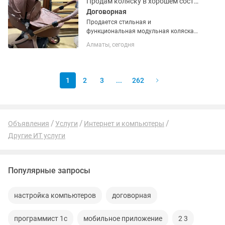
Продам коляску в хорошем состоянии!
Договорная
Продается стильная и
функциональная модульная коляска
Hot Mom 2 в 1 в отличном дизайне:
Алматы, сегодня
коричневый блок из премиальной
экокожи на роскошной золотой раме.
Коляска очень заметная, выглядит
дорого и...
1
2
3
...
262
Объявления
Услуги
Интернет и компьютеры
Другие ИТ услуги
Популярные запросы
настройка компьютеров
договорная
программист 1с
мобильное приложение
2 3