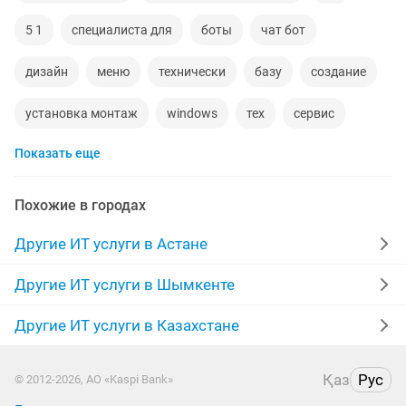
5 1
специалиста для
боты
чат бот
дизайн
меню
технически
базу
создание
установка монтаж
windows
тех
сервис
Показать еще
ремонт монтаж
установка 1с
удаленная работ
сайта
чат
аптека
office
услуги 1с
Похожие в городах
машину
эсф
услуги компьютера
instagram
Другие ИТ услуги в Астане
установка антивирусов
обновление
Другие ИТ услуги в Шымкенте
компьютерное
реклама
домены
школа
Другие ИТ услуги в Казахстане
windows компьютер
бухгалтер 1с
Қаз
Рус
© 2012-2026, АО «Kaspi Bank»
установка обновления