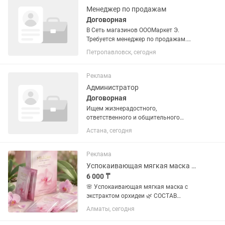
Менеджер по продажам
Договорная
В Сеть магазинов ОООМаркет Э.
Требуется менеджер по продажам.
Возраст с 18 лет. Работа будет
Петропавловск, сегодня
проходить в онлайн режиме.
Ознакомление клиентов о продукции и
услугах компании. Оформление...
Реклама
Администратор
Договорная
Ищем жизнерадостного,
ответственного и общительного
администратора, который станет
Астана, сегодня
лицом и душой нашей студии!
«Аврора» — это международная сеть
танцевальных студий для детей и
Реклама
взрослых. Мы создаем...
Успокаивающая мягкая маска Маска Mellora
6 000 ₸
🌸 Успокаивающая мягкая маска с
экстрактом орхидеи 🌿 СОСТАВ
Основные компоненты: Вода Глицерин
Алматы, сегодня
Пропиленгликоль Экстракт спирулины
(Spirulina Maxima) 1,2-гександиол п-