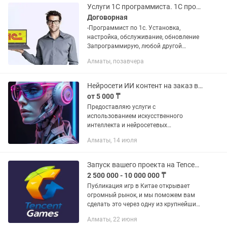
программирование...
Услуги 1С программиста. 1C программист.
Договорная
-Программист по 1с. Установка,
настройка, обслуживание, обновление
Запрограммирую, любой другой
функционал по вашей необходимости.
Алматы, позавчера
••••• • IT - УСЛУГИ ПРОГРАММИСТА • Все
работы проводятся...
Нейросети ИИ контент на заказ видео, музыка, фото, анимации
от 5 000 ₸
Предоставляю услуги с
использованием искусственного
интеллекта и нейросетевых
технологий. Помогу реализовать
Алматы, 14 июля
самые разные задачи: Создание видео:
— AI-анимации, клипы, короткие ролики
(TikTok, Reels...
Запуск вашего проекта на Tencent Gaming
2 500 000 - 10 000 000 ₸
Публикация игр в Китае открывает
огромный рынок, и мы поможем вам
сделать это через одну из крупнейших
игровых экосистем — Tencent Gaming.
Алматы, 22 июня
Мы сопровождаем вашу студию на