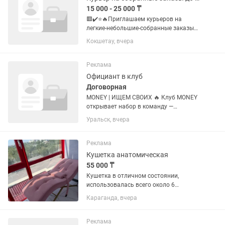
15 000 - 25 000 ₸
🟥✔️⭐️🔥Приглашаем курьеров на
легкие-небольшие-собранные заказы
до 1-2 кг❗️ 💰✔️📮Доход: 🔥💯💸 Mы
Кокшетау, вчера
платим много - до 18.000-25.000-50.000
тг в день 🧮✔️Курьеры нужны: 1. Пеший
- пешком 2. Авто- на...
Реклама
Официант в клуб
Договорная
MONEY | ИЩЕМ СВОИХ 🔥 Клуб MONEY
открывает набор в команду —
присоединяйтесь! ОФИЦИАНТ В КЛУБ •
Уральск, вчера
опыт приветствуется, но главное —
желание учиться • грамотная речь и
приятная внешность •...
Реклама
Кушетка анатомическая
55 000 ₸
Кушетка в отличном состоянии,
использовалась всего около 6
месяцев. Бережно эксплуатировалась,
Караганда, вчера
полностью исправна. ✨ Отлично
подойдёт для: • наращивания ресниц
👁️ • оформления бровей •...
Реклама