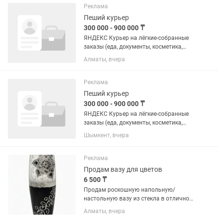
доставки лёгких собранных заказов до
Реклама
2...
Пеший курьер
300 000 - 900 000 ₸
ЯНДЕКС Курьер на лёгкие-собранные
заказы (еда, документы, косметика,
сладости,аптеки) ДО 2 кг 🔥 СЕЗОН
Алматы, вчера
ДОСТАВОК СРАЗУ ПОВЫШАЕТ ВАШ
ДОХОД! 🔥 Ищем курьеров для
доставки лёгких собранных заказов до
Реклама
2...
Пеший курьер
300 000 - 900 000 ₸
ЯНДЕКС Курьер на лёгкие-собранные
заказы (еда, документы, косметика,
сладости,аптеки) ДО 2 кг 🔥 СЕЗОН
Шымкент, вчера
ДОСТАВОК СРАЗУ ПОВЫШАЕТ ВАШ
ДОХОД! 🔥 Ищем курьеров для
доставки лёгких собранных заказов до
Реклама
2...
Продам вазу для цветов
6 500 ₸
Продам роскошную напольную/
настольную вазу из стекла в отличном
состоянии. Станет главным стильным
Алматы, вчера
акцентом в вашем интерьере или