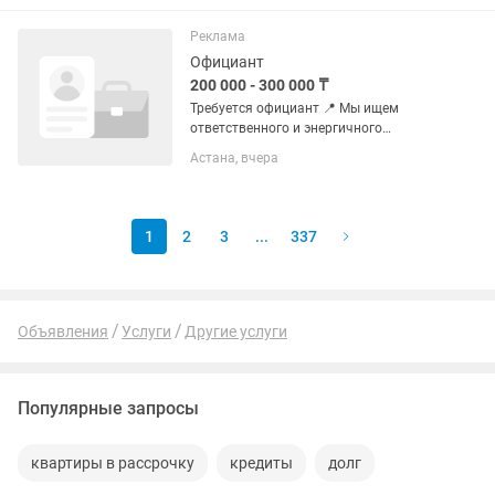
прекрасным готовым подарком!
Высота: 50 см — ваза крупная,
Реклама
выглядит...
Официант
200 000 - 300 000 ₸
Требуется официант 📍 Мы ищем
ответственного и энергичного
официанта в нашу команду.
Астана, вчера
Требования: • Опыт работы
официантом от полугода; •
Обязательное знание системы iiko; •
Грамотная речь и умение...
1
2
3
...
337
Объявления
Услуги
Другие услуги
Популярные запросы
квартиры в рассрочку
кредиты
долг