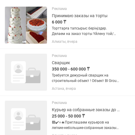
Реклама
Принимаю заказы на торты
6 000 ₸
Торттарға тапсырыс беріңіздер.
Делаем на заказ торты Үйлену той/
свадьба Мерей той/юбилеи Сүндет той
Алматы, вчера
Тұсау кесер Туған күн/день рождения
Тагы басқа Бағасы 6000 тг ден
басталады, зависит от сложности...
Реклама
Сварщик
350 000 - 600 000 ₸
Требуется дежурный сварщик на
строительный объект ! Объект BI Group
📍 Район Улы дала/айтматова ⏰
Астана, вчера
График: 08:00–20:00 (обед 13:00–
14:00) 💰 Оплата: 14 000 тг за смену,
выдаем каждые 15 дней, без...
Реклама
Курьер на собранные заказы до 1-2 кг (аптеки, кофейни, магазины)
25 000 - 50 000 ₸
🟥✔️⭐️🔥Приглашаем курьеров на
легкие-небольшие-собранные заказы
до 1-2 кг❗️ 💰✔️📮Доход: 🔥💯💸 Mы