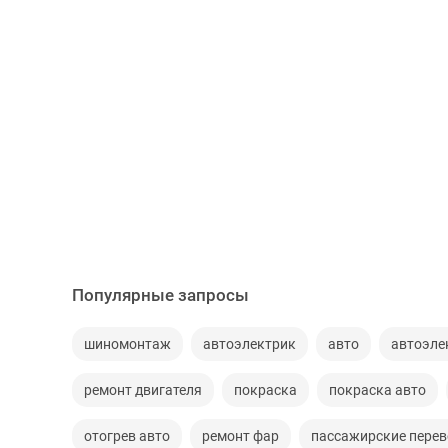
Популярные запросы
шиномонтаж
автоэлектрик
авто
автоэле
ремонт двигателя
покраска
покраска авто
отогрев авто
ремонт фар
пассажирские перев