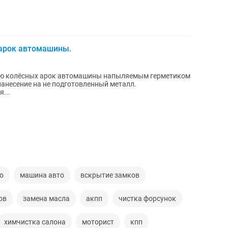
арок автомашины.
ию колёсных арок автомашины напыляемым герметиком
...
о
машина авто
вскрытие замков
ов
замена масла
акпп
чистка форсунок
химчистка салона
моторист
кпп