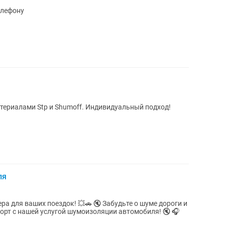
елефону
ериалами Stp и Shumoff. Индивидуальный подход!
ля
здок! 💥🚗 🔇 Забудьте о шуме дороги и
рт с нашей услугой шумоизоляции автомобиля! 🔇 🎧