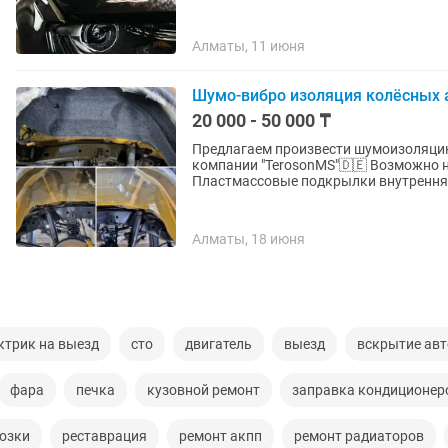
Алматы, 11 июня
Шумо-вибро изоляция колёсных 
20 000 - 50 000 ₸
Предлагаем произвести шумоизоляц
компании "TerosonMS"🇩🇪 Возможно нанесение на не подготовленный металл.
Пластмассовые подкрылки внутренняя
Алматы, 18 июня
ктрик на выезд
сто
двигатель
выезд
вскрытие авт
фара
печка
кузовной ремонт
заправка кондиционер
озки
реставрация
ремонт акпп
ремонт радиаторов