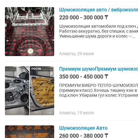
Шумоизоляция авто / виброизол
220 000 - 300 000 ₸
Шумоизоляция автомобиля под ключ Делаю профессиональную шумоизоляцию авто.
Работаю аккуратно, без спешки, с вниманием к каждо
Уменьшение шума дороги и колес —...
Алматы, 29 июня
Премиум шумоПремиум шумоизол
350 000 - 450 000 ₸
ПРЕМИУМ ВИБРО-ТЕПЛО-ШУМОИЗОЛЯЦИ
(премиум класс) Хочешь тишину как 
под ключ Убираем гул колес Устраняе
Алматы, 19 июля
Шумоизоляция Авто
260 000 - 380 000 ₸