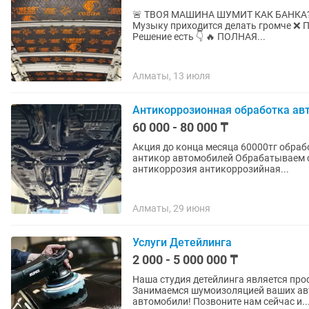
🚨 ТВОЯ МАШИНА ШУМИТ КАК БАНКА? Слышишь каждый камень, шум резины и гул дороги
Музыку приходится делать громче ❌ П
Решение есть 👇 🔥 ПОЛНАЯ...
Алматы, 13 июля
Антикоррозионная обработка ав
60 000 - 80 000 ₸
Акция до конца месяца 60000тг обработка
антикор автомобилей Обрабатываем с
антикоррозия антикоррозийная...
Алматы, 29 июня
Услуги Детейлинга
2 000 - 5 000 000 ₸
Наша студия детейлинга является пр
Занимаемся шумоизоляцией ваших авто
автомобили! Позвоните нам сейчас и..