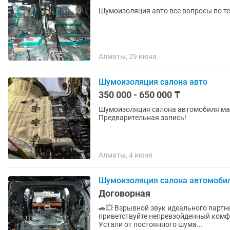
Шумоизоляция авто все вопросы по т
Алматы, 29 июня
Шумоизоляция салона авто
350 000 - 650 000 ₸
Шумоизоляция салона автомобиля мат
Предварительная запись!
Алматы, 4 июня
Шумоизоляция салона автомоби
Договорная
🚗💥 Взрывной звук идеального партнера для ваших пое
приветствуйте непревзойденный комфо
Устали от постоянного шума...