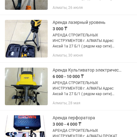
Быстро, удобно, недорого! В чистом и
Алматы, 26 июля
рабочем состоянии Надежный
инструмент для вашего ремонта!
Доставка по городу...
Аренда лазерный уровень
3 000 ₸
АРЕНДА СТРОИТЕЛЬНЫХ
ИНСТРУМЕНТОВ г. АЛМАТЫ Адрес:
Аксай 1а 27 Б/1 ( рядом кар сити)
Быстро, удобно, недорого! В чистом и
Алматы, 30 июня
рабочем состоянии Надежный
инструмент для вашего ремонта!
Доставка по городу...
Аренда Культиватор электрический бензиновый
6 000 - 10 000 ₸
АРЕНДА СТРОИТЕЛЬНЫХ
ИНСТРУМЕНТОВ г. АЛМАТЫ Адрес:
Аксай 1а 27 Б/1 ( рядом кар сити)
Быстро, удобно, недорого! В чистом и
Алматы, 28 мая
рабочем состоянии Надёжный
инструмент для вашего ремонта!
Доставка по городу...
Аренда перфоратора
3 000 - 4 000 ₸
АРЕНДА СТРОИТЕЛЬНЫХ
ИНСТРУМЕНТОВ г. АЛМАТЫ ПРОКАТ