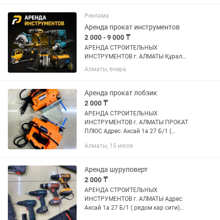
Работаем без выходных с 9:00 до
18:00. Подробнее на...
Реклама
Аренда прокат инструментов
2 000 - 9 000 ₸
АРЕНДА СТРОИТЕЛЬНЫХ
ИНСТРУМЕНТОВ г. АЛМАТЫ Құрал
саймандар жалға береміз Адрес: Аксай
Алматы, вчера
1а 27 Б/1 ( напротив кар сити) Быстро,
удобно, недорого! В чистом и рабочем
состоянии Надёжный инструмент для...
Аренда прокат лобзик
2 000 ₸
АРЕНДА СТРОИТЕЛЬНЫХ
ИНСТРУМЕНТОВ г. АЛМАТЫ ПРОКАТ
ПЛЮС Адрес: Аксай 1а 27 Б/1 (
напротив кар сити) Быстро, удобно,
Алматы, 15 июля
недорого! В чистом и рабочем
состоянии Надежный инструмент для
вашего ремонта! ...
Аренда шуруповерт
2 000 ₸
АРЕНДА СТРОИТЕЛЬНЫХ
ИНСТРУМЕНТОВ г. АЛМАТЫ Адрес:
Аксай 1а 27 Б/1 ( рядом кар сити)
Быстро, удобно, недорого! В чистом и