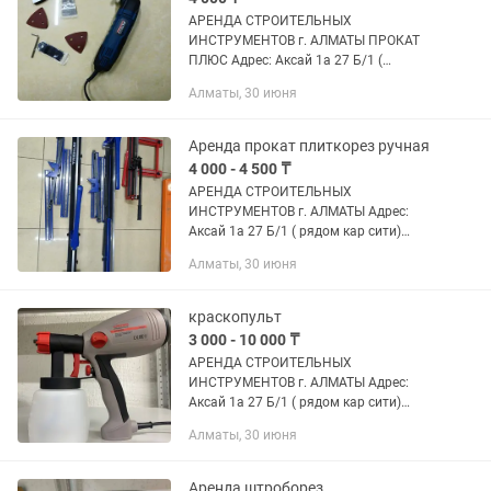
АРЕНДА СТРОИТЕЛЬНЫХ
ИНСТРУМЕНТОВ г. АЛМАТЫ ПРОКАТ
ПЛЮС Адрес: Аксай 1а 27 Б/1 (
напротив кар сити) Быстро, удобно,
Алматы, 30 июня
недорого! В чистом и рабочем
состоянии Надежный инструмент для
вашего ремонта! ...
Аренда прокат плиткорез ручная
4 000 - 4 500 ₸
АРЕНДА СТРОИТЕЛЬНЫХ
ИНСТРУМЕНТОВ г. АЛМАТЫ Адрес:
Аксай 1а 27 Б/1 ( рядом кар сити)
Быстро, удобно, недорого! В чистом и
Алматы, 30 июня
рабочем состоянии Надежный
инструмент для вашего ремонта!
Доставка по городу...
краскопульт
3 000 - 10 000 ₸
АРЕНДА СТРОИТЕЛЬНЫХ
ИНСТРУМЕНТОВ г. АЛМАТЫ Адрес:
Аксай 1а 27 Б/1 ( рядом кар сити)
Быстро, удобно, недорого! В чистом и
Алматы, 30 июня
рабочем состоянии Надежный
инструмент для вашего ремонта!
Доставка по городу...
Аренда штроборез