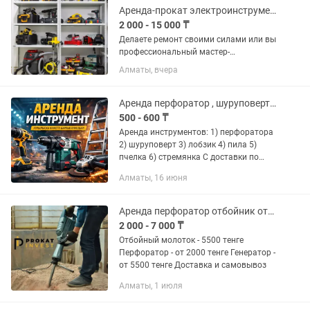
Доставка по городу...
Аренда-прокат электроинструментов - TRADE ENERGY RENT
2 000 - 15 000 ₸
Делаете ремонт своими силами или вы
профессиональный мастер-
отделочник? Нет смысла тратить сотни
Алматы, вчера
тысяч тенге на покупку дорогого
оборудования ради разовой задачи!
Компания Trade Energy предоставит...
Аренда перфоратор , шуруповерт , пила , пчелка, стремянка ,инструментов
500 - 600 ₸
Аренда инструментов: 1) перфоратора
2) шуруповерт 3) лобзик 4) пила 5)
пчелка 6) стремянка С доставки по
городу алматы.
Алматы, 16 июня
Аренда перфоратор отбойник отбойный молоток генератора прокат инструментов
2 000 - 7 000 ₸
Отбойный молоток - 5500 тенге
Перфоратор - от 2000 тенге Генератор -
от 5500 тенге Доставка и самовывоз
Алматы, 1 июля