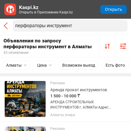
Kaspi.kz
Открыть
Открыть в Приложении Kaspi.kz
Объявления по запросу
перфораторы инструмент в Алматы
43 объявления
Алматы
Цена
Возможен выезд
Есть фото
Реклама
Аренда прокат инструментов
1 500 - 10 000 ₸
АРЕНДА СТРОИТЕЛЬНЫХ
ИНСТРУМЕНТОВ г. АЛМАТЫ Адрес:
Аксай 1а 27 Б/1 ( рядом кар сити)
Алматы, вчера
Быстро, удобно, недорого! В чистом и
рабочем состоянии Надёжный
инструмент для вашего ремонта!
Реклама