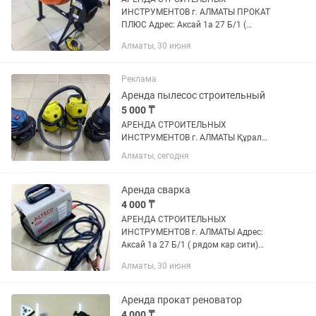
ИНСТРУМЕНТОВ г. АЛМАТЫ ПРОКАТ
ПЛЮС Адрес: Аксай 1а 27 Б/1 (
напротив кар сити) Быстро, удобно,
Алматы, 30 июня
недорого! В чистом и рабочем
состоянии Надежный инструмент для
вашего ремонта! ...
Реклама
Аренда пылесос строительный
5 000 ₸
АРЕНДА СТРОИТЕЛЬНЫХ
ИНСТРУМЕНТОВ г. АЛМАТЫ Құрал
саймандар жалға береміз Адрес: Аксай
Алматы, сегодня
1а 27 Б/1 ( напротив кар сити) Быстро,
удобно, недорого! В чистом и рабочем
состоянии Надёжный инструмент для...
Аренда сварка
4 000 ₸
АРЕНДА СТРОИТЕЛЬНЫХ
ИНСТРУМЕНТОВ г. АЛМАТЫ Адрес:
Аксай 1а 27 Б/1 ( рядом кар сити)
Быстро, удобно, недорого! В чистом и
Алматы, 30 июня
рабочем состоянии Надежный
инструмент для вашего ремонта!
Доставка по городу...
Аренда прокат реноватор
4 000 ₸