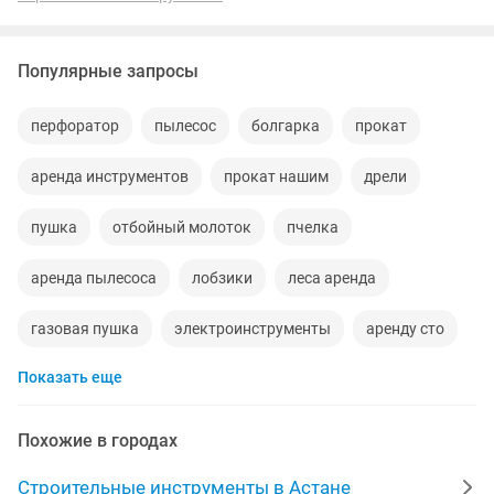
Популярные запросы
перфоратор
пылесос
болгарка
прокат
аренда инструментов
прокат нашим
дрели
пушка
отбойный молоток
пчелка
аренда пылесоса
лобзики
леса аренда
газовая пушка
электроинструменты
аренду сто
Показать еще
прокат инструментов
аренда перфоратора
опалубка аренда
дизельная пушка
Похожие в городах
стремянка в аренду
леса строительные аренда
Строительные инструменты в Астане