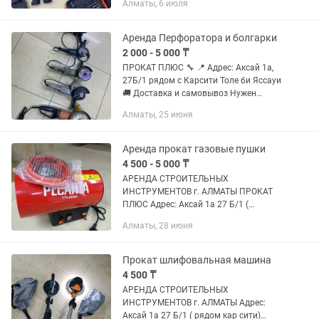
Алматы, 6 июля
рабочем состоянии Надежный
инструмент для вашего ремонта!
Доставка по городу...
Аренда Перфоратора и болгарки
2 000 - 5 000 ₸
ПРОКАТ ПЛЮС 🔧 📍 Адрес: Аксай 1а,
27Б/1 рядом с Карсити Толе би Яссауи
🚚 Доставка и самовывоз Нужен
инструмент на день или дольше? У нас
Алматы, 25 июня
есть всё, что пригодится для ремонта,
стройки и бытовых...
Аренда прокат газовые пушки
4 500 - 5 000 ₸
АРЕНДА СТРОИТЕЛЬНЫХ
ИНСТРУМЕНТОВ г. АЛМАТЫ ПРОКАТ
ПЛЮС Адрес: Аксай 1а 27 Б/1 (
напротив кар сити) Быстро, удобно,
Алматы, 28 июня
недорого! В чистом и рабочем
состоянии Надежный инструмент для
вашего ремонта! ...
Прокат шлифовальная машина
4 500 ₸
АРЕНДА СТРОИТЕЛЬНЫХ
ИНСТРУМЕНТОВ г. АЛМАТЫ Адрес:
Аксай 1а 27 Б/1 ( рядом кар сити)