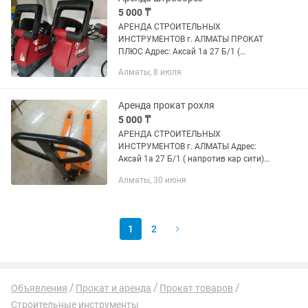
5 000 ₸
АРЕНДА СТРОИТЕЛЬНЫХ
ИНСТРУМЕНТОВ г. АЛМАТЫ ПРОКАТ
ПЛЮС Адрес: Аксай 1а 27 Б/1 (
напротив кар сити) Быстро, удобно,
Алматы, 8 июля
недорого! В чистом и рабочем
состоянии Надежный инструмент для
вашего ремонта! ...
Аренда прокат рохля
5 000 ₸
АРЕНДА СТРОИТЕЛЬНЫХ
ИНСТРУМЕНТОВ г. АЛМАТЫ Адрес:
Аксай 1а 27 Б/1 ( напротив кар сити)
Быстро, удобно, недорого! В чистом и
Алматы, 30 июня
рабочем состоянии Надежный
инструмент для вашего ремонта!
Доставка по...
1
2
Объявления
Прокат и аренда
Прокат товаров
Строительные инструменты