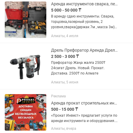
Аренда инструментов сварка, перфоратор, шуруповерт
5 000 - 50 000 ₸
В аренду сдаю инструменты. Сварка,
торцовка,лазерный уровень, 2
уровня,сварка(держак 7м , масса 3м)
торцовка,шуруповерт, кувалда, лом ,
Алматы, 4 июля
молоток,удлинитель 30 метров. Срок
от 1 до 30 дней. Стоимость...
Дрель Префоратор Аренда Дрели Префиратор Дрел Инструментов Прокат Жалға
2 500 - 3 000 ₸
Префоратор Жаңа жалға 2500₸
24сағат Дрель. Новый. Прокат.
Доставка. 2500₸ по Алмате
Алматы, 5 июня
Реклама
Аренда прокат строительных инструментов оборудования электро алматы бенза
500 - 15 000 ₸
«Прокат Инвест» предлагает услуги по
аренде инструмента и оборудования.
Наш адрес (есть доставка): г. Алматы,
Алматы, вчера
ул. Кабдолова 22б (уг. Саина)