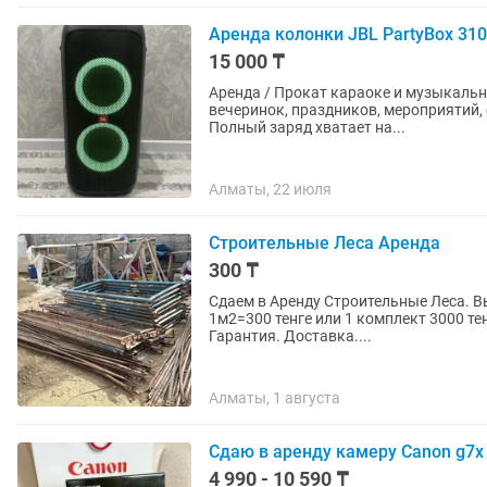
Аренда колонки JBL PartyBox 310
15 000 ₸
Аренда / Прокат караоке и музыкальн
вечеринок, праздников, мероприятий, собраний!
Полный заряд хватает на...
Алматы, 22 июля
Строительные Леса Аренда
300 ₸
Сдаем в Аренду Строительные Леса. Вы
1м2=300 тенге или 1 комплект 3000 тенге на месяц. Настилы (Трапы) 
Гарантия. Доставка....
Алматы, 1 августа
Сдаю в аренду камеру Canon g7x
4 990 - 10 590 ₸