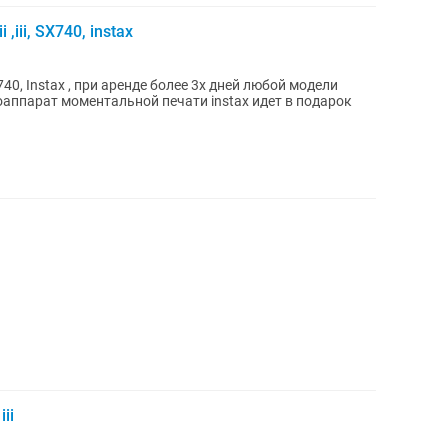
iii, SX740, instax
740, Instax , при аренде более 3х дней любой модели
оаппарат моментальной печати instax идет в подарок
ii