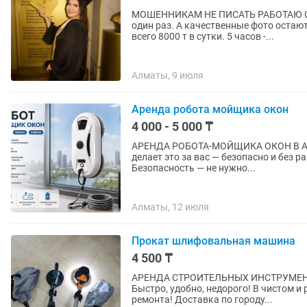
МОШЕННИКАМ НЕ ПИСАТЬ РАБОТАЮ С ЮРИСТОМ И 
один раз. А качественные фото остают
всего 8000 т в сутки. 5 часов -...
Алматы, 9 июля
Аренда робота мойщика окон
4 000 - 5 000 ₸
АРЕНДА РОБОТА-МОЙЩИКА ОКОН В АЛМАТЫ Мыть окна больше не нужно 
делает это за вас — безопасно и без разводов. Что вы получаете: Чистые 
Безопасность — не нужно...
Алматы, 12 июля
Прокат шлифовальная машина
4 500 ₸
АРЕНДА СТРОИТЕЛЬНЫХ ИНСТРУМЕНТОВ г. АЛМАТЫ Адрес: Аксай 1а
Быстро, удобно, недорого! В чистом и рабочем состоянии Н
ремонта! Доставка по городу...