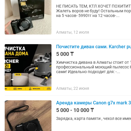
НЕ ПИСАТЬ ТЕМ, КТЛ ХОЧЕТ ПОХИТИТ
Жалеть воров не буду! Остальным порядочным - хоро
на 5 часов- 5990тг на 12 часов-...
Алматы, 12 июля
Почистите диван сами. Karcher p
5 000 ₸
Химчистка дивана в Алматы стоит от 
профессиональный моющий пылесос Karc
сами! Идеально подходит для: -...
Алматы, 22 июня
Аренда камеры Canon g7x mark 3
5 000 - 10 000 ₸
Зарядка, карта памяти , чехол все им