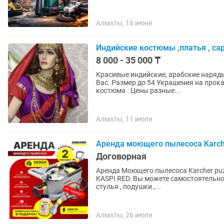
Алматы, 16 июня
Индийские костюмы ,платья , са
8 000 - 35 000 ₸
Красивые индийские, арабские наряд
Вас. Размер до 54 Украшения на прокат. Стоимость от 3000 Браслеты + тика Цена зависит о.
костюма . Цены разные...
Алматы, 11 июля
Аренда моющего пылесоса Karche
Договорная
Аренда Моющего пылесоса Karcher puzzi 10/1 
KASPI RED. Вы можете самостоятельно 
стулья , подушки ,...
Алматы, 26 июля