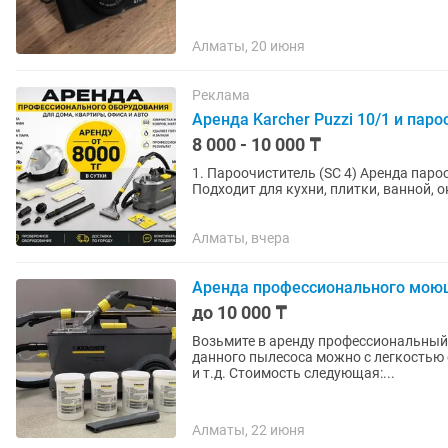
Алматы, 20 июня
Реклама
Аренда Karcher Puzzi 10/1 и пар
8 000 - 10 000 ₸
1. Пароочиститель (SC 4) Аренда пароочистителя Karcher SC 4 Глубокая очистка без химии.
Подходит для кухни, плитки, ванной, окон. ✔ Удаляет жир и грязь ✔ Дезинфекци
Полный комплект...
Алматы, вчера
Аренда профессионального моюще
до 10 000 ₸
Возьмите в аренду профессиональный
данного пылесоса можно с легкостью о
и т.д. Стоимость следующая:...
Алматы, 22 июня