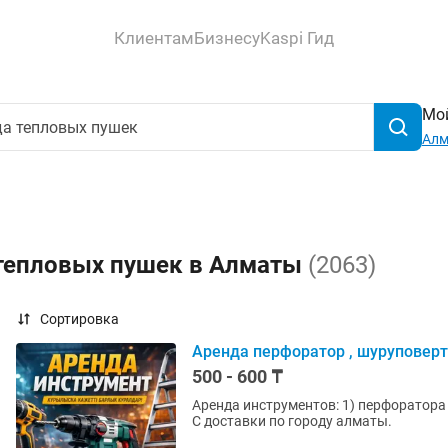
Клиентам
Бизнесу
Kaspi Гид
Мой
Ал
 тепловых пушек в Алматы
(2063)
Сортировка
Аренда перфоратор , шуруповерт 
500 - 600 ₸
Аренда инструментов: 1) перфоратора 2) шуруповерт 3) лобзик 4) пила 5) пчелка 6) стремянка
С доставки по городу алматы.