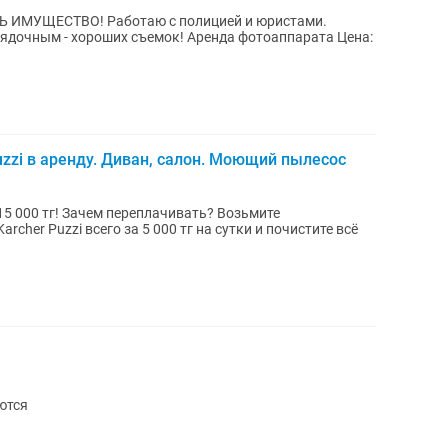
Ь ИМУЩЕСТВО! Работаю с полицией и юристами.
ших съемок! Аренда фотоаппарата Цена:
uzzi в аренду. Диван, салон. Моющий пылесос
15 000 тг! Зачем переплачивать? Возьмите
her Puzzi всего за 5 000 тг на сутки и почистите всё
еются