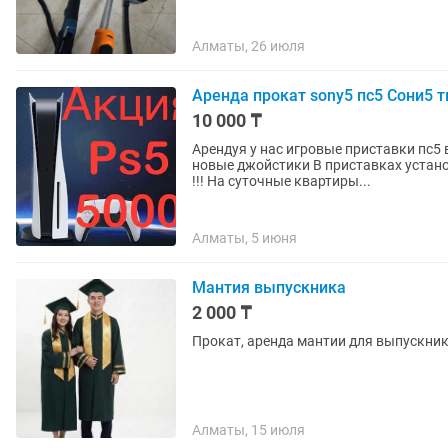
Алматы, 26 июля
Аренда прокат sony5 пс5 Сони5 т
10 000 ₸
Арендуя у нас игровые приставки пс5
новые джойстики В приставках установлен GPS трекер Приставки полностью гравированные
!!! На суточные квартиры...
Алматы, 5 июня
Мантия выпускника
2 000 ₸
Прокат, аренда мантии для выпускнико
Алматы, 15 июля