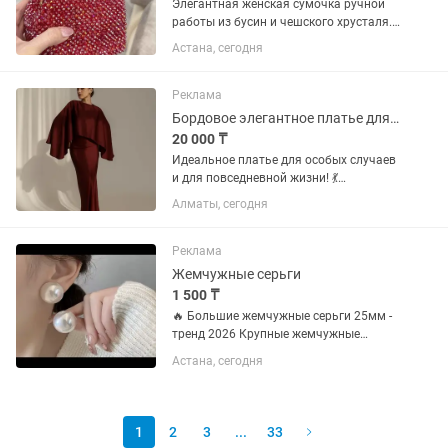
Элегантная женская сумочка ручной
работы из бусин и чешского хрусталя.
Стильный аксессуар, который
Астана, сегодня
идеально дополнит вечерний образ,
праздник, фотосессию или
повседневный стиль. Каждая
Реклама
сумочка...
Бордовое элегантное платье для мероприятий и повседневной носки
20 000 ₸
Идеальное платье для особых случаев
и для повседневной жизни! 💃
Элегантный крой с драпировкой и
Алматы, сегодня
струящейся тканью подчеркивает
фигуру и придает образу утонченность.
Премиальный атлас с легким...
Реклама
Жемчужные серьги
1 500 ₸
🔥 Большие жемчужные серьги 25мм -
тренд 2026 Крупные жемчужные
пусеты 2.5 см. Очень эффектно
Астана, сегодня
смотрятся! 📍 Размер: 25мм - самые
большие 📍 Материал: искусственный
жемчуг 📍 Цвет: молочный с...
1
2
3
...
33