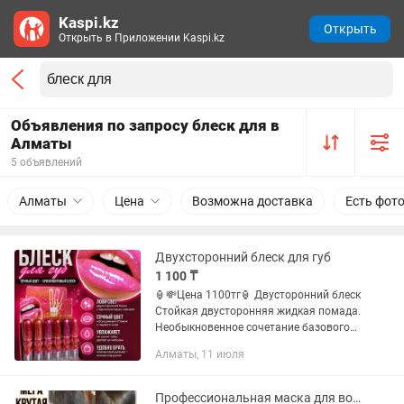
Kaspi.kz
Открыть
Открыть в Приложении Kaspi.kz
Объявления по запросу блеск для в
Алматы
5 объявлений
Алматы
Цена
Возможна доставка
Есть фот
Двухсторонний блеск для губ
1 100 ₸
🏮💸Цена 1100тг🏮 Двусторонний блеск
Стойкая двусторонняя жидкая помада.
Необыкновенное сочетание базового
цвета и блеска с интенсивным и
Алматы, 11 июля
сияющим финишем. Цвет держится в
течение всего дня. Базовый...
Профессиональная маска для восстановления волос