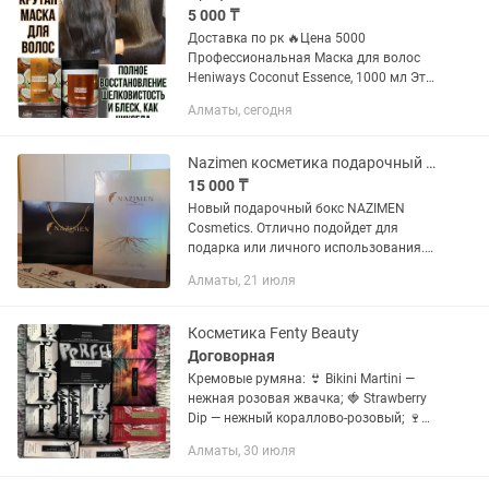
5 000 ₸
Доставка по рк 🔥Цена 5000
Профессиональная Маска для волос
Heniways Coconut Essence, 1000 мл Это
косметическое средство, которое
Алматы, сегодня
предназначено для восстановления
поврежденных волос, увлажнения и...
Nazimen косметика подарочный бокс набор
15 000 ₸
Новый подарочный бокс NAZIMEN
Cosmetics. Отлично подойдет для
подарка или личного использования.
Состав набора: тональный крем, база
Алматы, 21 июля
под макияж, румяна, блеск для губ,
спонж, заколка, карандаш для...
Косметика Fenty Beauty
Договорная
Кремовые румяна: 👙 Bikini Martini —
нежная розовая жвачка; 🍓 Strawberry
Dip — нежный кораллово-розовый; 🍷
Summertime Wine — нежный ягодный с
Алматы, 30 июля
шиммером; 🍇 Cool Berry — нежный
розовато-лиловый с...