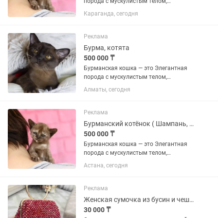
порода с мускулистым телом,
шелковистой шерстью и
Караганда, сегодня
выразительными глазами. Они
известны своим «собачьим»
характером: невероятно привязаны к
Реклама
человеку, активны,...
Бурма, котята
500 000 ₸
Бурманская кошка — это Элегантная
порода с мускулистым телом,
шелковистой шерстью и
Алматы, сегодня
выразительными глазами. Они
известны своим «собачьим»
характером: невероятно привязаны к
Реклама
человеку, активны,...
Бурманский котёнок ( Шампань, Крем брюле )
500 000 ₸
Бурманская кошка — это Элегантная
порода с мускулистым телом,
шелковистой шерстью и
Астана, сегодня
выразительными глазами. Они
известны своим «собачьим»
характером: невероятно привязаны к
Реклама
человеку, активны,...
Женская сумочка из бусин и чешского хрусталя, ручная работа
30 000 ₸