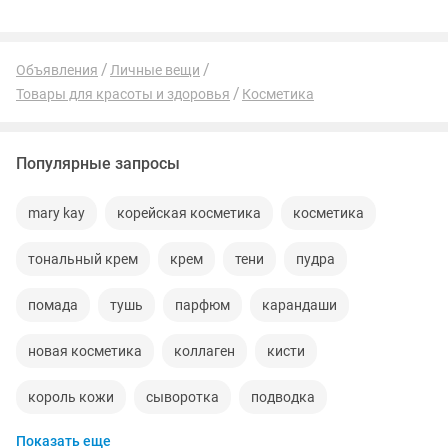
Объявления
Личные вещи
Товары для красоты и здоровья
Косметика
Популярные запросы
mary kay
корейская косметика
косметика
тональный крем
крем
тени
пудра
помада
тушь
парфюм
карандаши
новая косметика
коллаген
кисти
король кожи
сыворотка
подводка
Показать еще
хайлайтер
набор для
mac
корейский