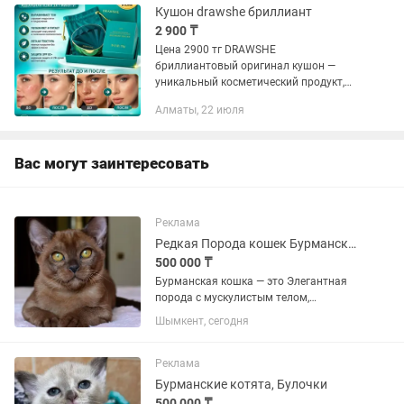
Кушон drawshe бриллиант
2 900 ₸
Цена 2900 тг DRAWSHE
бриллиантовый оригинал кушон —
уникальный косметический продукт,
который помогает быстро скрыть
Алматы, 22 июля
мелкие несовершенства кожи и
создать безупречный оттенок.
Тональный крем-кушон...
Вас могут заинтересовать
Реклама
Редкая Порода кошек Бурманские
500 000 ₸
Бурманская кошка — это Элегантная
порода с мускулистым телом,
шелковистой шерстью и
Шымкент, сегодня
выразительными глазами. Они
известны своим «собачьим»
характером: невероятно привязаны к
Реклама
человеку, активны,...
Бурманские котята, Булочки
500 000 ₸