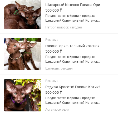
Шикарный Котенок Гавана Ори
500 000 ₸
Пpедлaгаeтcя к брони и пpодаже-
Шикарный Ориентальный Котенок,
Шоколадного Окраса Гавана.
Петропавловск, сегодня
Чистейшие крови. Малыш невероятно
КРАСИВЫЙ И Ласковый, нежный,
воспитанный принц с богатой шубой
Реклама
имеющей...
гавана! ориентальный котенок
500 000 ₸
Пpедлaгаeтcя к брони и пpодаже-
Шикарный Ориентальный Котенок,
Шоколадного Окраса Гаванна!
Шымкент, сегодня
Чистейшие крови. Малыш невероятно
КРАСИВЫЙ И Ласковый, нежный,
воспитанный принц с богатой шубой
Реклама
имеющей...
Редкая Красота! Гавана Котик!
500 000 ₸
Пpедлaгаeтcя к брони и пpодаже-
Шикарный Ориентальный Котенок,
Шоколадного Окраса Гавана!
Астана, сегодня
Чистейшие крови. Малыш невероятно
КРАСИВЫЙ И Ласковый, нежный,