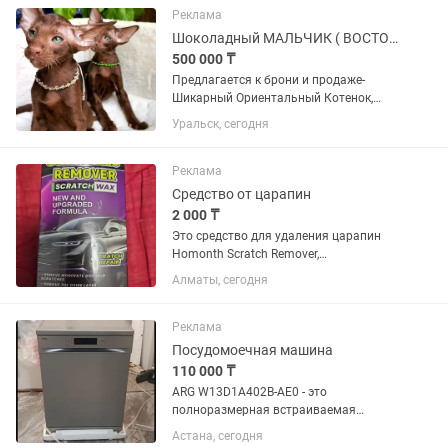
воспитанный принц с богатой шубой
Реклама
имеющей...
Шоколадный МАЛЬЧИК ( ВОСТОЧНЫЕ КОТЯТА ) ориенталы !
500 000 ₸
Пpедлaгаeтcя к брони и пpодаже-
Шикарный Ориентальный Котенок,
Шоколадного Окраса Гаванна!
Уральск, сегодня
Чистейшие крови. Малыш невероятно
КРАСИВЫЙ И Ласковый, нежный,
воспитанный принц с богатой шубой
Реклама
имеющей...
Средство от царапин
2 000 ₸
Это средство для удаления царапин
Homonth Scratch Remover,
предназначенное для устранения
Алматы, сегодня
умеренных и мелких царапин на
автомобиле.Продукт поставляется в
тюбике объемом 120 г и предназначен
Реклама
для...
Посудомоечная машина
110 000 ₸
ARG W13D1A402B-AE0 - это
полноразмерная встраиваемая
посудомоечная машина, которая
Астана, сегодня
станет незаменимым помощником на