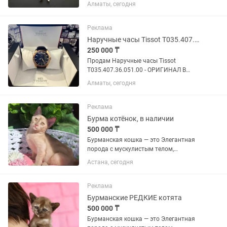
объёмная миниатюра атлета в
Алматы, сегодня
классической позе; детально
проработаны мышцы, спина и пресс. -
Цвет: жёлтое золото, глянцевый...
Реклама
Наручные часы Tissot T035.407.36.051.00
250 000 ₸
Продам Наручные часы Tissot
T035.407.36.051.00 - ОРИГИНАЛ В
отличном состоянии. Полная
Алматы, сегодня
комплектация. Коробка. Описание: •
Швейцарский механизм с
автоподзаводом ETA Powermatic 80,
Реклама
калибр C07.121, с...
Бурма котёнок, в наличии
500 000 ₸
Бурманская кошка — это Элегантная
порода с мускулистым телом,
шелковистой шерстью и
Астана, сегодня
выразительными глазами. Они
известны своим «собачьим»
характером: невероятно привязаны к
Реклама
человеку, активны,...
Бурманские РЕДКИЕ котята
500 000 ₸
Бурманская кошка — это Элегантная