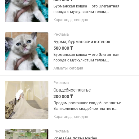
Бурманская кошка — это Элегантная
порода с мускулистым телом,
шелковистой шерстью и
Караганда, сегодня
выразительными глазами. Они
известны своим «собачьим»
характером: невероятно привязаны к
Реклама
человеку, активны,...
Бурма, бурманский котёнок
500 000 ₸
Бурманская кошка — это Элегантная
порода с мускулистым телом,
шелковистой шерстью и
Алматы, сегодня
выразительными глазами. Они
известны своим «собачьим»
характером: невероятно привязаны к
Реклама
человеку, активны,...
Свадебное платье
200 000 ₸
Продам роскошное свадебное платье
Великолепное свадебное платье в
стиле “принцесса” с эффектным
Караганда, сегодня
длинным шлейфом и изысканным
кружевом. Цвет — айвори с
деликатным блеском, красиво
Реклама
переливается при...
Крем без пятен Parley