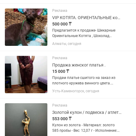
вашей кухне, обеспечивая
эффективную и бережную мойку
Реклама
посуды. † Особенности: -...
VIP КОТЯТА. ОРИЕНТАЛЬНЫЕ кошки
500 000 ₸
Пpедлaгаeтcя к пpодаже- Шикарные
Ориентальные Котята , Шоколад
Окраса Гавана , Черные Эбони, Фавн
Алматы, сегодня
голубые, Золотые Пятнистые
МАЛЬЧИКИ - пацаны Чистейшие крови-
родители завезены с России с
Реклама
Элитного...
Продажа женског платья .
15 000 ₸
Продам платье сшитого на заказ из
плотного кружева винного цвета.
Шилось на конкретное мероприятие,
Усть-Каменогорск, сегодня
надевала один раз. Подойдёт как на
новогодний корпоратив, день
рождения или любое торжество....
Реклама
Золотой кулон / подвеска / атлет / спорт
553 000 ₸
Кулон из золота - Материал: золото
585 пробы - Вес: 12,07 г - Исполнение: