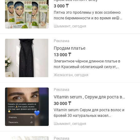
3 000 ₸
Пятна это проблемы у всех особенно
после беременности и во время ее😩
Отбеливающий крем против
Шымкент, сегодня
пятен Parley является натуральным
аюрведическим средством, которое
активно борется с появлением...
Реклама
Продам платье
13 000 ₸
Элегантное чёрное длинное платье в
пол Красивый облегающий силуэт,
который подчеркивает фигуру. Платье
Жезказган, сегодня
выполнено из эффектной черной ткани
с легким сатиновым блеском,
украшено декоративными камнями....
Реклама
Vitamin serum , Серум для роста волос и бровей
30 000 ₸
Vitamin serum Серум для роста волос и
бровей 30 натуральных масел
отвечающее за определенное
Шымкент, сегодня
направление: Пробуждение луковиц
Блеск Питание Уплотнение Густоту и
т.д Не гормональный, побочек...
Реклама