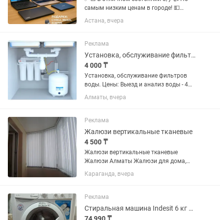
самым низким ценам в городе! 💵
Покупка 💰 Продажа 🔃 Trade in 🧾 Есть
Астана, вчера
большой выбор Офисных, Игровых
решений. В наличии имеется ПК и
ноутбуки разных...
Реклама
Установка, обслуживание фильтров воды.
4 000 ₸
Установка, обслуживание фильтров
воды. Цены: Выезд и анализ воды - 4
000 Установка трехступенчатого
Алматы, вчера
фильтра - 8 000 Установка фильтра
типа осмос -12 000 - 14 000 Замена
картриджей - 2000 за...
Реклама
Жалюзи вертикальные тканевые
4 500 ₸
Жалюзи вертикальные тканевые
Жалюзи Алматы Жалюзи для дома,
офиса, школы Выезд, замеры и расчет
Караганда, вчера
стоимости БЕСПЛАТНО Качественный
монтаж ГАРАНТИЯ 1 ГОД Обширный
каталог тканей БОЛЕЕ 150...
Реклама
Стиральная машина Indesit 6 кг НА ГАРАНТИИ
74 990 ₸