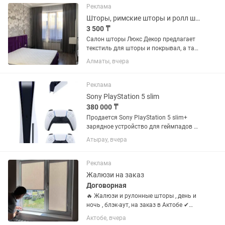
жалюзи, рулонные шторы;как для
Реклама
дома, так и...
Шторы, римские шторы и ролл шторы
3 500 ₸
Салон шторы Люкс Декор предлагает
текстиль для шторы и покрывал, а так
же пошив шторы на заказ. Мы с
Алматы, вчера
радостью привезем салон к Вам!!!
Выезд дизайнеры с образцами
Бесплатно Наши опытные дизайнера...
Реклама
Sony PlayStation 5 slim
380 000 ₸
Продается Sony PlayStation 5 slim+
зарядное устройство для геймпадов +
2шт геймпад + Фифа 25+Юфс 5+
Атырау, вчера
Undispited +Gta 5 + Форнайт. Почти
новый, в коробке. Можно в рассрочку
Kaspi 0-0-12, Kaspi RED. За...
Реклама
Жалюзи на заказ
Договорная
🔥 Жалюзи и рулонные шторы , день и
ночь , блэк-аут, на заказ в Актобе ✔
День-ночь✔ Рулонные жалюзи✔
Актобе, вчера
Большой выбор тканей и цветов✔