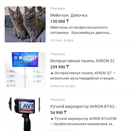
Реклама
Мейн-кун. Девочка
130 000 ₸
Мейн-куны из профессионального
питомника . Красивейшая девочка,
обучена всем кошачьим
Астана, вчера
премудростям,ласковая, игривая и не
трусливая. В дорогом редком окрасе -
голубой дым.
Реклама
Вакцинирована,обработана...
Интерактивная панель AVRON 32
239 990 ₸
🔥 Интерактивная панель AVRON 32” —
мобильная мультимедийная станция
для работы, учёбы и развлечений!
Алматы, вчера
Хотите современный экран, который
можно легко перемещать по дому,
офису или учебному классу? Эта...
Реклама
Ручной маркиратор AVRON BT-6205B
54 990 ₸
🔥 Ручной маркиратор AVRON BT-6205B
— профессиональная маркировка за
секунды! Устали от наклеек, штампов и