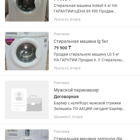
Стиральная машина Indesit 6 кг НА
ГАРАНТИИ\ЦЕНА 69 990 Продам
стиральную машину Indesit 6 кг узкая
Уральск, вчера
НА ГАРАНТИИ В отличном состоянии,
стоит новый итальянский ТЭН,
произведена профилактика, чистка
Реклама
от...
Стиральная машина lg 5кг
79 900 ₸
Продам стиральную машину LG 5 кг
НА ГАРНТИИ Продам б. У. Стиральные
машинки в отличном рабочем
Уральск, вчера
состоянии. -10000 за вашу сломанную.
Вывоз/продажа/установка/ремонт/
обмен старой на новую. Все машинки...
Реклама
Мужской парикмахер
Договорная
Барбер с нуля!Курс мужской стрижки
Запишись ПО АКЦИИ сегодня! Барбер
с нуля! Курс мужской стрижки
Шымкент, вчера
Запишись ПО АКЦИИ сегодня!(kaspi
red, рассрочка 12 месяцев через каспи)
Ежедневная работа на...
Реклама
Стиральная машина samsung diamond 5 кг