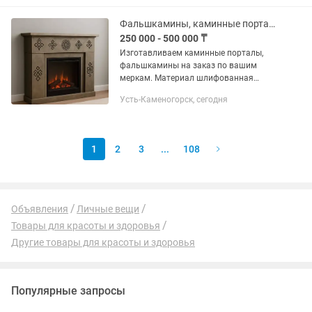
Бесплатный замер✔ Установка под
ключ✔ Быстро и аккуратно Создадим...
Фальшкамины, каминные порталы на заказ.Камин.
250 000 - 500 000 ₸
Изготавливаем каминные порталы,
фальшкамины на заказ по вашим
меркам. Материал шлифованная
фанера, полиуретановый декор. Срок
Усть-Каменогорск, сегодня
изготовления от 2х недель. Доставка
по всему Казахстану. Действует Kaspi...
1
2
3
...
108
Объявления
Личные вещи
Товары для красоты и здоровья
Другие товары для красоты и здоровья
Популярные запросы