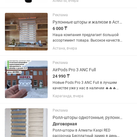
Алматы, вчера
ручной маркировки? AVRON BT-6205B
позволяет быстро наносить даты,
сроки годности, QR-коды,...
Реклама
Рулонные шторы и жалюзи в Астане.
6 000 ₸
Наша компания предлагает большой
ассортимент товара. Высокое качество
гарантируем. Приемлемые цены.
Астана, вчера
Вызов дизайнера и установка
бесплатно. Сроки исполнения 1 день.
Качество гарантируем. На весь...
Реклама
AirPods Pro 3 ANC Full
24 990 ₸
Новые Pods Pro 3 ANC Full в лучшем
качестве уже у нас в наличии 🔥🔥🔥
Даная модель получила апгрейд по
Караганда, вчера
всем фронтам 💣 Это супер удобные
вакуумные наушники с шикарным
звучанием , отличным микрофоном и...
Реклама
Ролл-шторы однотонные, рулонные шторы мини, в коробе, кассетные
Договорная
Ролл-шторы в Алматы Kaspi RED
рассрочка Бесплатный замер в день