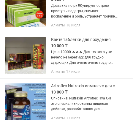
Доставка по рк ‼️Купирует острые
приступы подагры, снимает
воспаление и боль, устраняет причины
заболевания. ‼️Препарат обладает
Алматы, 18 июля
мощным обезболивающим,
противовоспалительным и
укрепляющим действием....
Кайте таблетки для похудения
10 000 ₸
Цена 10000 🔥🔥🔥 Для тех кого уже
нечего не берет 💃💃💃 для трудно
худеющих Для очень-очень трудно
худеющих 🙏🏻💃 Если вы впервые
Алматы, 17 июля
выбираете капсулы для похудения, то
приобретите другие. Кайен больше...
Artroflex Nutraxin комплекс для суставов, 90 таблеток, 30 порции
13 000 ₸
Описание: Nutraxin Artroflex Hya C-II –
это специализированна пищевая
добавка, разработанная для
поддержки и ухода за суставами и
Алматы, 17 июля
связками. Продукт ориентирован на
людей, которые хотят сохранить...