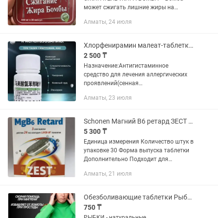
может сжигать лишние жиры на
пояснице и в области живота,ускоряет
Алматы, 24 июля
разложение жира,регулирует
разложение и обмен жиров в
организме человека....
Хлорфенирамин малеат-таблетки от аллергии.
2 500 ₸
Назначение:Антигистаминное
средство для лечения аллергических
проявлений(сенная
лихорадка,ринит,крапивница)Действия
Алматы, 23 июля
:Блокирует гистаминовые
рецепторы,устраняя симптомы
аллергия.
Schonen Магний В6 ретард ЗЕСТ таблетки 30 шт
5 300 ₸
Единица измерения Количество штук в
упаковке 30 Форма выпуска таблетки
Дополнительно Подходит для
беременных Дополнительная
Алматы, 21 июля
информация Да 7640158263525
Основные характеристики Назначение
для нервной...
Обезболивающие таблетки Рыбки
750 ₸
РЫБКИ - натуральные