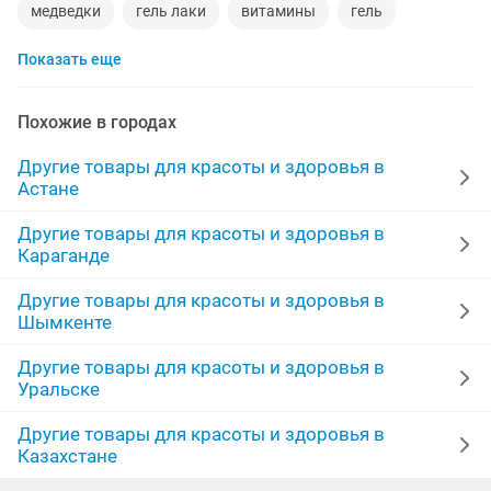
медведки
гель лаки
витамины
гель
Показать еще
наращивание волос
парики
банк
крем
памперсы взрослые
коллаген
чай
ресницы
Похожие в городах
кальций
капсула
косметика
витамины iherb
Другие товары для красоты и здоровья в
Астане
пояс
черный тмин
натуральные волосы
Другие товары для красоты и здоровья в
Караганде
прополис
маникюр
серагем
король кожи
Другие товары для красоты и здоровья в
наращивание ногтей
паста
здоровье
бад
Шымкенте
Другие товары для красоты и здоровья в
Уральске
Другие товары для красоты и здоровья в
Казахстане