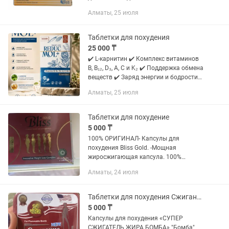
специального медицинского
Алматы, 25 июля
назначения. Без глютена, лактозы,
сахаров. Глиалия должна
использоваться под медицинским...
Таблетки для похудения
25 000 ₸
✔️ L-карнитин ✔️ Комплекс витаминов
B, B₁₂, D₃, A, C и K₂ ✔️ Поддержка обмена
веществ ✔️ Заряд энергии и бодрости
✔️ Удобный курс — 60 капсул ✔️ Для
Алматы, 25 июля
активного образа жизни
Таблетки для похудение
5 000 ₸
100% ОРИГИНАЛ- Капсулы для
похудения Bliss Gold. -Мощная
жиросжигающая капсула. 100%
оригинал. Bliss gold от производителя
Алматы, 24 июля
Molecule plus. Тот же самый состав что
у Молекулы плюс только усиленный...
Таблетки для похудения Сжигание Жира Бомба.
5 000 ₸
Капсулы для похудения «СУПЕР
СЖИГАТЕЛЬ ЖИРА БОМБА» "Бомба"