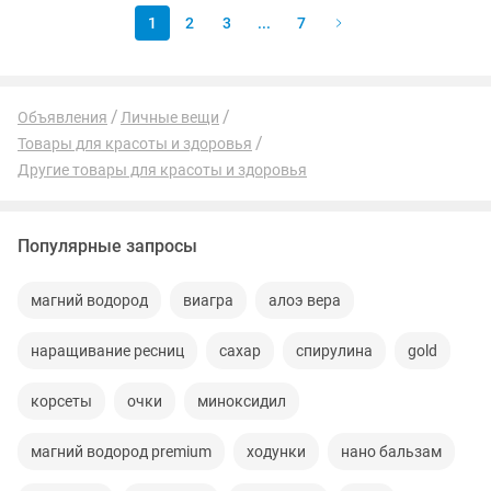
1
2
3
...
7
Объявления
Личные вещи
Товары для красоты и здоровья
Другие товары для красоты и здоровья
Популярные запросы
магний водород
виагра
алоэ вера
наращивание ресниц
сахар
спирулина
gold
корсеты
очки
миноксидил
магний водород premium
ходунки
нано бальзам