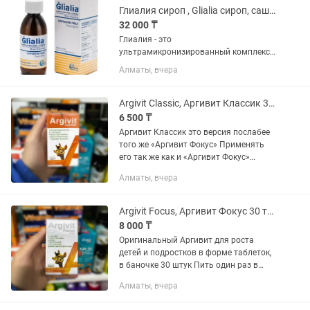
Глиалия сироп , Glialia сироп, саше и в таблетках
32 000 ₸
Глиалия - это
ультрамикронизированный комплекс
содержащий в своей основе ПАА и
Алматы, вчера
лютеолин, направлены на снятие
воспаления любого типа, чинит любые
поврежденные клетки. ⠀ ГЛИАЛИЮ
Argivit Classic, Аргивит Классик 30 таблеток
часто можем увидеть в...
6 500 ₸
Аргивит Классик это версия послабее
того же «Аргивит Фокус» Применять
его так же как и «Аргивит Фокус»
Эффект будет послабее чем у его
Алматы, вчера
предшественника
Argivit Focus, Аргивит Фокус 30 таблеток
8 000 ₸
Оригинальный Аргивит для роста
детей и подростков в форме таблеток,
в баночке 30 штук Пить один раз в
день после еды
Алматы, вчера