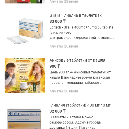
Алматы, 28 июля
Нейроцистицеркоз (свиной цепень)
Эхинококкоз – заражение...
Glialia. Глиалиа в таблетках
33 000 ₸
Epitech - Glialia 400mg+40mg 60 tablets
Глиалия - это
ультрамикронизированный комплекс
содержащий в своей основе ПЕА и
Алматы, 26 июля
лютеолин, направлены на снятие
воспаления любого типа, чинит любые
поврежденные...
Анисовые таблетки от кашля
900 ₸
Цена 900 тг 🔥 Анисовые таблетки от
кашля В последнее время китайская
народная медицина набирает
популярность во всем мире, благодаря
Алматы, 26 июля
высокой эффективности и
натуральным составляющим,
биологические...
Глиалия (таблетки) 400 мг 40 мг
32 000 ₸
В Алматы и Астана можно
самовывозом. В другие города
доставка 1-3 дня. Питание