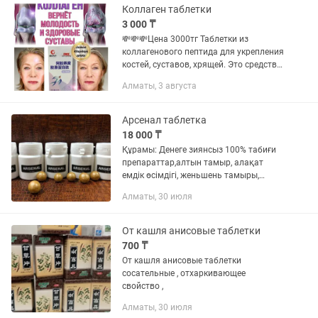
Коллаген таблетки
3 000 ₸
💸💸💸Цена 3000тг Таблетки из
коллагенового пептида для укрепления
костей, суставов, хрящей. Это средство
для оздоровления суставов. Препарат
Алматы, 3 августа
помогает избавиться от болей и
неприятных ощущений в...
Арсенал таблетка
18 000 ₸
Құрамы: Денеге зиянсыз 100% табиғи
препараттар,алтын тамыр, алақат
емдік өсімдігі, женьшень тамыры,
дискорея тамыры, т.б.емдік өсімдіктер
Алматы, 30 июля
және бұғы мүйізінің кептірілген
элементтері қосылған простота...
От кашля анисовые таблетки
700 ₸
От кашля анисовые таблетки
сосательные , отхаркивающее
свойство ,
Алматы, 30 июля