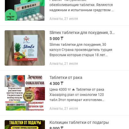
обезболивающие таблетки. Являются
надежным и испытанным средством от
головной боли, а также от болевого
Алматы, 21 июля
синдрома вызванного повышенным
давление, заболеваниями сосудистой
и...
Slimex таблетки для похудения, 30 капсул
5 000 ₸
Slimex таблетки для похудения, 30
капсул Страна производитель турция
Взрослым которые старше 18 лет
рекомендуется принимать по одной
Алматы, 21 июля
капсуле в день не рекомендуется
принимать беременным (в период...
Таблетки от рака
4 300 ₸
Цена 4300 тг 🔥 Таблетки от рака
Xiaoaiping pian от онкологии 120
табл.Этот препарат изготовлен
исключительно из натурального
Алматы, 21 июля
растительного сырья и является
ведущим в Китае по борьбе...
Колхицин таблетки от подагры
8 000 ₸