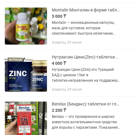
Montalin Монталин в форме таблеток
5 000 ₸
Montalin — инновационные капсулы,
мазь для суставов, которые
обеспечивают быстрое облегчение
боли и способствуют восстановлению
Алматы, 29 июля
суставных функций. Эффективность
Montalin заключается в мгновенном...
Нутраксин Цинк(Zinc)-таблетки для поднятия тестостерона
4 000 ₸
Нутракцин Цинк-(Zink)-это Турецкий
БАД.с цинком 15мг в
таблетке.направленная на поддержку
иммунитета,здоровья
Алматы, 29 июля
кожи,волос,ногтей а также обмен
веществ и репродуктивную функцию с
отзывами...
Bendax (Бендакс) таблетки от глистов, 6 штук
2 200 ₸
Bendax — это проверенное и широко
известное антигельминтное средство
для борьбы с паразитами. Показания к
использованию Bendax (Бендакса)