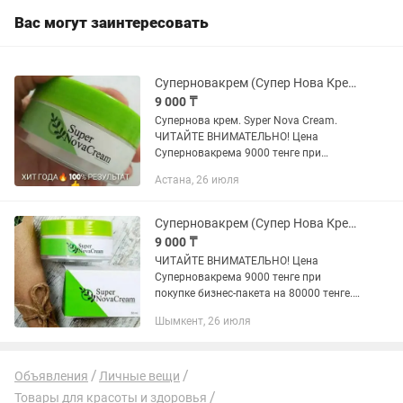
Вас могут заинтересовать
Суперновакрем (Супер Нова Крем) всегда в наличии, на левом, правом берегу.
9 000 ₸
Супернова крем. Syper Nova Cream.
ЧИТАЙТЕ ВНИМАТЕЛЬНО! Цена
Суперновакрема 9000 тенге при
покупке бизнес-пакета на 80000 тенге.
Астана, 26 июля
Цена при штучной продаже 12000
тенге. (с 1 февраля). СУПЕР НОВА
КРЕМ...
Суперновакрем (Супер Нова Крем)
9 000 ₸
ЧИТАЙТЕ ВНИМАТЕЛЬНО! Цена
Суперновакрема 9000 тенге при
покупке бизнес-пакета на 80000 тенге.
Цена при штучной продаже 12000
Шымкент, 26 июля
тенге. (с 3 февраля). С SuperNovacreаm
ВСЯ семья ЗДОРОВА. СуперНоваКрем...
Объявления
Личные вещи
Товары для красоты и здоровья