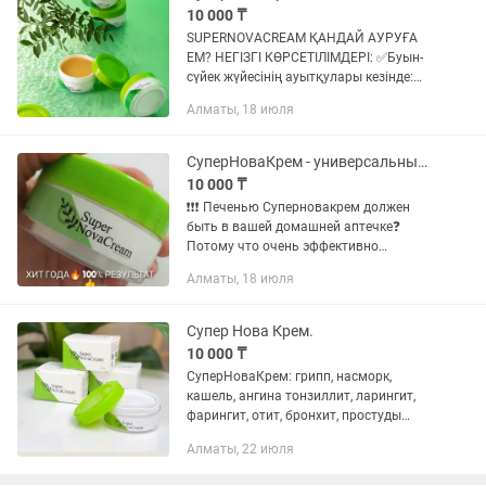
10 000 ₸
SUPERNOVACREАM ҚАНДАЙ АУРУҒА
ЕМ? НЕГІЗГІ КӨРСЕТІЛІМДЕРІ: ✅Буын-
сүйек жүйесінің ауытқулары кезінде:
омыртқа остеохондрозы, артритте,
Алматы, 18 июля
артрозда, полиартритте, буындар
ревматизмінде, бұлшық ет...
СуперНоваКрем - универсальный, многофункциональный бальзам
10 000 ₸
❗❗❗ Печенью Суперновакрем должен
быть в вашей домашней аптечке❓
Потому что очень эффективно
помогает при простуде, ангине,
Алматы, 18 июля
бронхите, пневмонии. Снимает
температуру. Крем натуральный,
универсальный и...
Супер Нова Крем.
10 000 ₸
СуперНоваКрем: грипп, насморк,
кашель, ангина тонзиллит, ларингит,
фарингит, отит, бронхит, простуды
гайморит, фронтит, синусит, ветрянка,
Алматы, 22 июля
при зубной боли, парадонтите, от
неприятного запаха из...