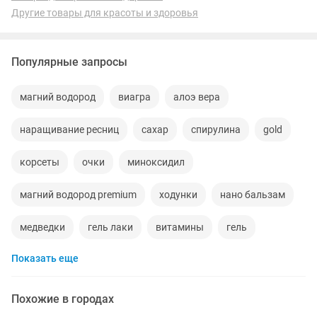
Другие товары для красоты и здоровья
Популярные запросы
магний водород
виагра
алоэ вера
наращивание ресниц
сахар
спирулина
gold
корсеты
очки
миноксидил
магний водород premium
ходунки
нано бальзам
медведки
гель лаки
витамины
гель
Показать еще
наращивание волос
парики
банк
крем
памперсы взрослые
коллаген
чай
ресницы
Похожие в городах