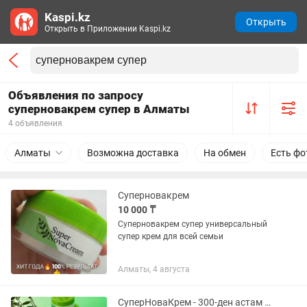
Kaspi.kz
Открыть
Открыть в Приложении Kaspi.kz
Объявления по запросу
суперновакрем супер в Алматы
4 объявления
Алматы
Возможна доставка
На обмен
Есть фо
Суперновакрем
10 000 ₸
Суперновакрем супер универсальный
супер крем для всей семьи
Алматы, 4 августа
СуперНоваКрем - 300-ден астам ауруға арналған бальзам