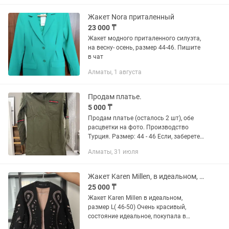
розовая летняя курточка на замке...
Жакет Nora приталенный
23 000 ₸
Жакет модного приталенного силуэта,
на весну- осень, размер 44-46. Пишите
в чат
Алматы, 1 августа
Продам платье.
5 000 ₸
Продам платье (осталось 2 шт), обе
расцветки на фото. Производство
Турция. Размер: 44 - 46 Если, заберете
оба, будет небольшой торг. Также, есть
Алматы, 31 июля
кардиганы и кофты (по несколько штук,
производства...
Жакет Karen Millen, в идеальном, размер L
25 000 ₸
Жакет Karen Millen в идеальном,
размер L( 46-50) Очень красивый,
состояние идеальное, покупала в
официальном отделе за 120 тыс тнг