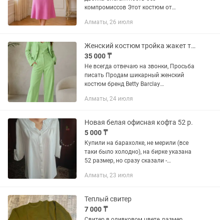
компромиссов Этот костюм от
легендарного американского бренда
Алматы, 26 июля
ST. JOHN — воплощение утончённого
стиля и безупречного качества.
Именно такие...
Женский костюм тройка жакет топ брюки бренд Betty Barclay Германия
35 000 ₸
Не всегда отвечаю на звонки, Просьба
писать Продам шикарный женский
костюм бренд Betty Barclay
Премиальный бренд Германия.
Алматы, 24 июля
Костюм из 3 предметов Пиджак Брюки
Тропик Размер 44-46 Цвет: молодой...
Новая белая офисная кофта 52 р.
5 000 ₸
Купили на барахолке, не мерили (все
таки было холодно), на бирке указана
52 размер, но сразу сказали -
маломерят, на мой 46 размер данная
Алматы, 23 июля
кофта оказалось большим. Купили за
5 тыс, продаю за 5 тыс....
Теплый свитер
7 000 ₸
Свитер в оливковом цвете, размер