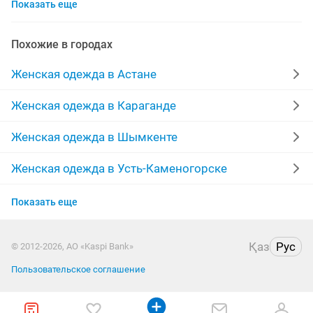
Показать еще
шубы мутон
выпускные платья
жилетки
лыжный костюм
меха
производство
Похожие в городах
куртки женские
пальто женские
Женская одежда в Астане
меховые жилетки
халаты
платья на прокат
Женская одежда в Караганде
брюки
женская
зимние пуховики
кардиган
Женская одежда в Шымкенте
одежда
дубленки женские
парка куртка
Женская одежда в Усть-Каменогорске
Женская одежда в Атырау
юбка
пиджаки
кофты
отдадим
Показать еще
Женская одежда в Казахстане
шуба песец
дубленки натуральные
Қаз
Рус
© 2012-2026, АО «Kaspi Bank»
Пользовательское соглашение