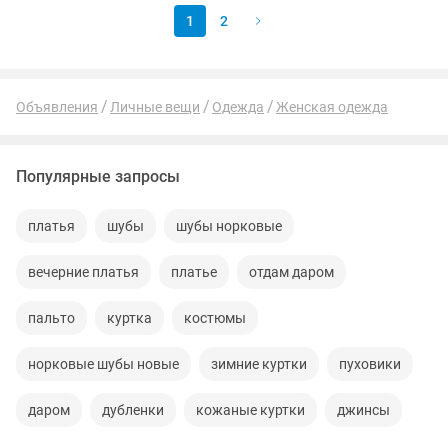
1
2
Объявления
Личные вещи
Одежда
Женская одежда
Популярные запросы
платья
шубы
шубы норковые
вечерние платья
платье
отдам даром
пальто
куртка
костюмы
норковые шубы новые
зимние куртки
пуховики
даром
дубленки
кожаные куртки
джинсы