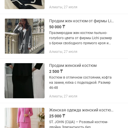
Алматы, 27 июля
Продам жен костюм от фирмы Lichi ( Германия) р 44-46
50 000 ₸
Празмеродам жен костюм пыльно-
голубого цвета от фирмы Lichi размер
s брюки свободного прямого кроя и
жакет размер м свободного кроя
Алматы, 27 июля
производство Германия состав ткани:
80% тенсел 15%район 3%спандекс...
Продам женский костюм
2 500 ₸
Костюм в отличном состоянии, кофта
на замке, юбка с подкладкой. Размер
46-48
Алматы, 27 июля
Женская одежда женский костюм бренд JOHN (США)
25 000 ₸
ST. JOHN (США) — Розовый костюм-
двойка Элегантность без