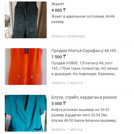
Жакет
4 000 ₸
Жакет в идеальном состоянии, 44-46
размер
Алматы, позавчера
Продам платье Сарафан р 46 НОВОЕ
1 500 ₸
Продам НОВОЕ. 1)Платье р 46, рост
165_170см ткань полиэстер, НО легкое
и дышащее. На подкладке. Карманы
рабочие , Данные об изделии на фото.
Алматы, 2 августа
10000. 2) Сарафан ЛЁН, НОВОЕ. р 46.
Узоры машинная...
Блуза, стрейч, кардиган и разное
5 000 ₸
Кофта розовая кашемир на 50-52
размер Кардиган лето 52-54 Лео
блузка 48-50 Белое вязаное кашемир
46-50 синяя блузка с открытыми
Алматы, 1 августа
плечами 50-54 , блузка Лео на 50,