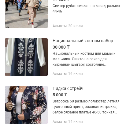
Свитер рубан связан на заказ, размер
44-46
Алматы, 20 июля
Национальный костюм набор
30 000 ₸
Национальный костюм для мамы и
мальчика. Сшито на заказ для
кыркынан шыгару, состояние
идеальное. Одевали один раз. Размер
Алматы, 16 июля
женского набора (платье и камзол) 44-
46, рост 165см. Для мальчика на
годик...
Пиджак стрейч
5 000 ₸
Ветровка 50 размер,полиэстер летняя
цветочный принт, розовая ветровка,
белое вязаное платье 46-50 тонкая
бирюзовый- стрейч 50р., цветной на
Алматы, 14 июля
молнии х/б стрейч, черный стрейч
трикотаж комбез...