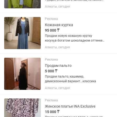
один раз только одет, кто любит ярко и
Алматы, сегодня
красиво , цвет лимонный.
Реклама
Кожаная куртка
95 000 ₸
Продам новую кожаную куртку
косуху,в богатом шоколадном оттенке
Производства Турция 100%
Алматы, сегодня
натуральная кожа шикарного
качества, размер 52-54
Реклама
Продам пальто
5 000 ₸
Продам пальто, кашемир,
демисезонный вариант...классика
Алматы, сегодня
Реклама
Женское платье INA Exclusive
15 000 ₸