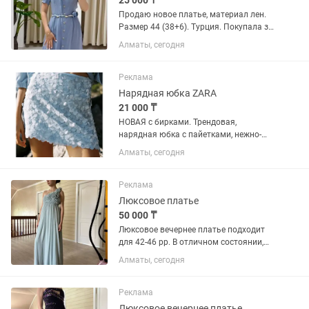
25 000 ₸
Продаю новое платье, материал лен.
Размер 44 (38+6). Турция. Покупала за
38К, продаю за 25К
Алматы, сегодня
Реклама
Нарядная юбка ZARA
21 000 ₸
НОВАЯ с бирками. Трендовая,
нарядная юбка с пайетками, нежно-
голубого цвета, куча вариантов
Алматы, сегодня
стилизации, размер L. Заказана с
сайта, в магазинах оффлайн ее нет!
Есть в том же размере в
Реклама
красивейшем...
Люксовое платье
50 000 ₸
Люксовое вечернее платье подходит
для 42-46 рр. В отличном состоянии,
одевалось только один раз на
Алматы, сегодня
выпускной
Реклама
Люксовое вечернее платье