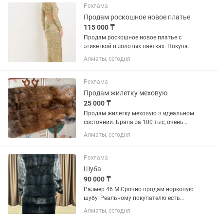
Реклама
Продам роскошное новое платье
115 000 ₸
Продам роскошное новое платье с
этикеткой в золотых паетках. Покупала
в Ламоде, пока решила что слишком
Алматы, сегодня
роскошное для меня и некуда его
надеть прошел срок возврата.
Качество безупречное, сидит как...
Реклама
Продам жилетку меховую
25 000 ₸
Продам жилетку меховую в идеальном
состоянии. Брала за 100 тыс, очень
редко носила. Мех лиса.
Алматы, сегодня
Реклама
Шуба
90 000 ₸
Размер 46 M Срочно продам норковую
шубу. Реальному покупателю есть
скидка. Состояние отличное. Цвет
Алматы, сегодня
переливается очень красиво.