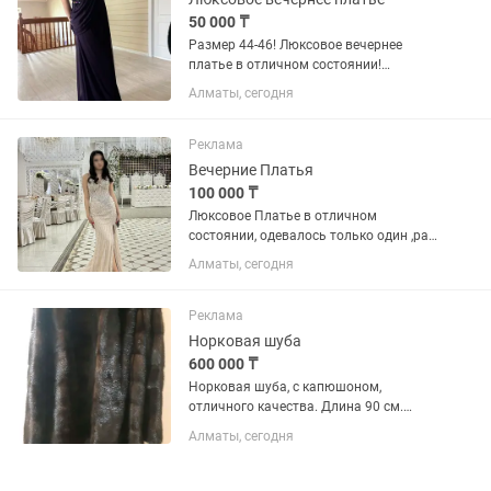
50 000 ₸
Размер 44-46! Люксовое вечернее
платье в отличном состоянии!
Одевалось только один раз на
Алматы, сегодня
выпускной
Реклама
Вечерние Платья
100 000 ₸
Люксовое Платье в отличном
состоянии, одевалось только один ,раз
на выпускной подходит для 42-46 р
Алматы, сегодня
Реклама
Норковая шуба
600 000 ₸
Норковая шуба, с капюшоном,
отличного качества. Длина 90 см.
Очень красивая, молодёжная. Рукава
Алматы, сегодня
отстёгиваются (четверть рукава).
Подходит на 42-44 размер.