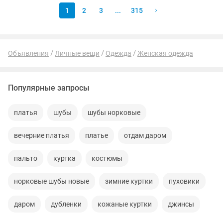
1
2
3
...
315
Объявления
Личные вещи
Одежда
Женская одежда
Популярные запросы
платья
шубы
шубы норковые
вечерние платья
платье
отдам даром
пальто
куртка
костюмы
норковые шубы новые
зимние куртки
пуховики
даром
дубленки
кожаные куртки
джинсы