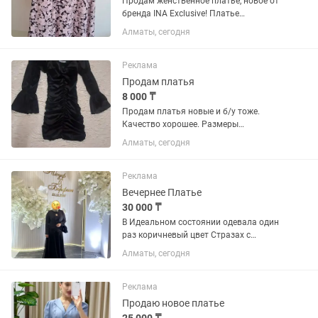
Продам женственное платье, новое от
бренда INA Exclusive! Платье
выполнено из нежной и качественной
Алматы, сегодня
ткани с цветочным принтом, низ
платья (юбка) пошита клиньями, от
горловины до линии талии на...
Реклама
Продам платья
8 000 ₸
Продам платья новые и б/у тоже.
Качество хорошее. Размеры
разные,цены тоже разные. По всем
Алматы, сегодня
интересующимся вопросам звоните,
пишите. Чёрное платье короткое в
сборку подойдёт на размеры 42, 44.
Реклама
Цена...
Вечернее Платье
30 000 ₸
В Идеальном состоянии одевала один
раз коричневый цвет Стразах с
пиджаком можете и без пиджака
Алматы, сегодня
носить продам срочно звонить по
номеру
Реклама
Продаю новое платье