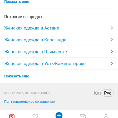
Показать еще
шубы мутон
выпускные платья
жилетки
лыжный костюм
меха
производство
Похожие в городах
куртки женские
пальто женские
Женская одежда в Астане
меховые жилетки
халаты
платья на прокат
Женская одежда в Караганде
брюки
женская
зимние пуховики
кардиган
Женская одежда в Шымкенте
одежда
дубленки женские
парка куртка
Женская одежда в Усть-Каменогорске
Женская одежда в Актобе
юбка
пиджаки
кофты
отдадим
Показать еще
Женская одежда в Актау
шуба песец
дубленки натуральные
Қаз
Рус
© 2012-2026, АО «Kaspi Bank»
Женская одежда в Павлодаре
Пользовательское соглашение
Женская одежда в Уральске