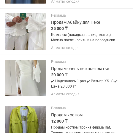
Алматы, сегодня
фирма Elivana. Платье ниже колен.
Прилагается аксессуар. В виде
ожерелья. Материал платья 90%
Реклама
полиэстер и 10%...
Продам Абайку для Неке
25 000 ₸
Комплект(накидка, платье, платок)
Можно после носить и на повседневку
Размер One size
Алматы, сегодня
Реклама
Продам очень нежное платье
20 000 ₸
✔️ Надевалось 1 раз ✔️ Размер XS–S ✔️
Цена 20 000 тг
Алматы, сегодня
Реклама
Продам костюм
12 000 ₸
Продам костюм тройка фирма Raf,
Турция, отличного качества, не линяет,