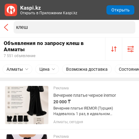
Kaspi.kz
Открыть
Открыть в Приложении Kaspi.kz
Объявления по запросу клеш в
Алматы
7 551 объявление
Алматы
Цена
Возможна доставка
Состояни
Реклама
Вечернее платье черное iremor
20 000 ₸
Вечернее платье IREMOR (Турция)
Надевалось 1 раз, в идеальном
состоянии. • корсетный верх с
Алматы, сегодня
чашками, отлично держит форму; •
материал: атлас и шифон, есть
подклад; • полупрозрачные
Реклама