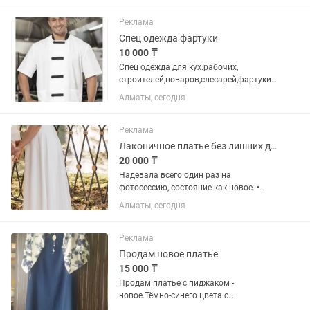
Реклама
Спец одежда фартуки
10 000 ₸
Спец одежда для кух.рабочих,
строителей,поваров,слесарей,фартуки,к
омбинезоны и спецобувь.
Алматы, сегодня
Реклама
Лаконичное платье без лишних деталей
20 000 ₸
Надевала всего один раз на
фотосессию, состояние как новое. •
Размер XS-S • Очень красиво садится
Алматы, сегодня
по фигуре • Легкая струящаяся ткань •
Минималистичный и актуальный
фасон
Реклама
Продам новое платье
15 000 ₸
Продам платье с пиджаком -
новое.Тёмно-синего цвета с
подкладом,производство Турция -