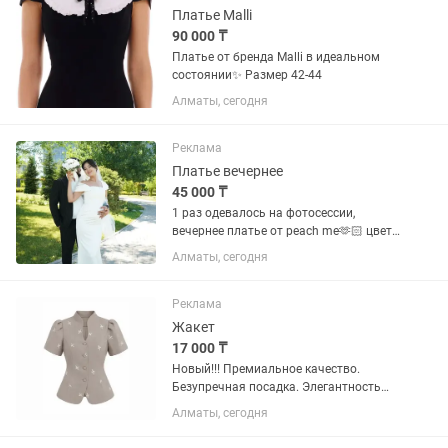
шифоновые рукава...
Платье Malli
90 000 ₸
Платье от бренда Malli в идеальном
состоянии✨ Размер 42-44
Алматы, сегодня
Реклама
Платье вечернее
45 000 ₸
1 раз одевалось на фотосессии,
вечернее платье от peach me🫶🏻 цвет-
айвори, шампань, платье по фигуре, с
Алматы, сегодня
корсетом. отдаю за полцены.торг есть,
в подарок отдам фату и букет невесты,
если вы невеста)
Реклама
Жакет
17 000 ₸
Новый!!! Премиальное качество.
Безупречная посадка. Элегантность
вне времени есть другие расцветки
Алматы, сегодня
Размеры 44 / 46 / 48