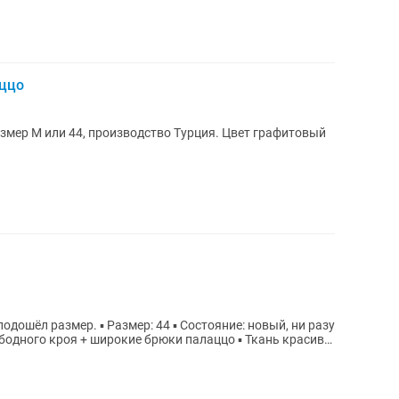
ццо
змер М или 44, производство Турция. Цвет графитовый
 ▪️ Состояние: новый, ни разу
ободного кроя + широкие брюки палаццо ▪️ Ткань красиво