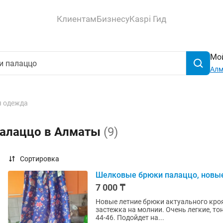
Клиентам
Бизнесу
Kaspi Гид
Мой
Ал
 одежда
палаццо в Алматы
(9)
Сортировка
Шелковые брюки палаццо, новые,
7 000 ₸
Новые летние брюки актуального кроя
застежка на молнии. Очень легкие, то
44-46. Подойдет на...