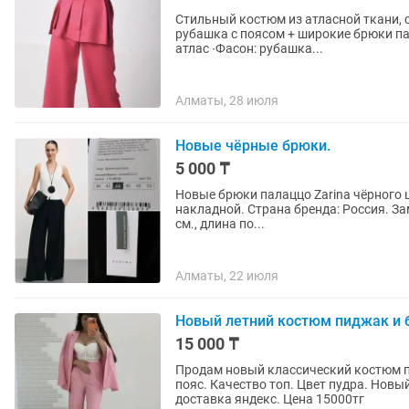
Стильный костюм из атласной ткани, с
рубашка с поясом + широкие брюки п
атлас ∙Фасон: рубашка...
Алматы, 28 июля
Новые чёрные брюки.
5 000 ₸
Новые брюки палаццо Zarina чёрного ц
накладной. Страна бренда: Россия. Зам
см., длина по...
Алматы, 22 июля
Новый летний костюм пиджак и 
15 000 ₸
Продам новый классический костюм п
пояс. Качество топ. Цвет пудра. Нов
доставка яндекс. Цена 15000тг