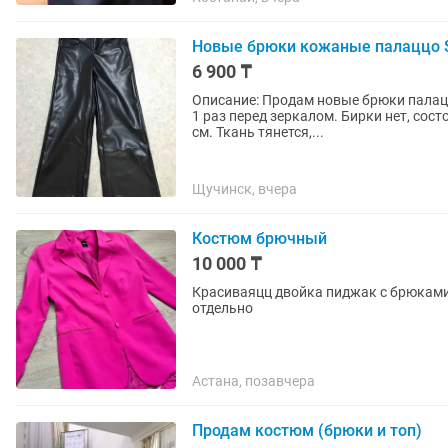
Новые брюки кожаные палаццо S
6 900 ₸
Описание: Продам новые брюки палацц
1 раз перед зеркалом. Бирки нет, состояние идеальное. Точные з
см. Ткань тянется,...
Щучинск, вчера
Костюм брючный
10 000 ₸
Красиваяцц двойка пиджак с брюками
отдельно
Астана, позавчера
Продам костюм (брюки и топ)