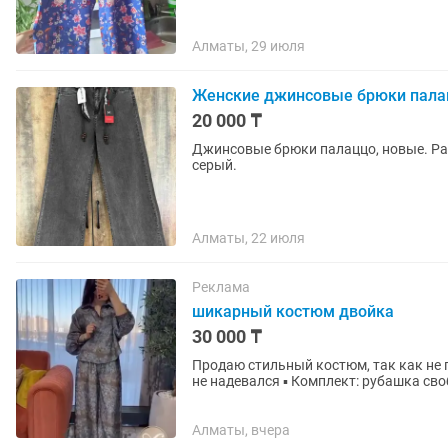
Алматы, 29 июля
Женские джинсовые брюки пала
20 000 ₸
Джинсовые брюки палаццо, новые. Ра
серый.
Алматы, 22 июля
Реклама
шикарный костюм двойка
30 000 ₸
Продаю стильный костюм, так как не подошёл размер. ▪️ Размер: 44
не надевался ▪️ Комплект: рубашка св
переливается...
Алматы, вчера