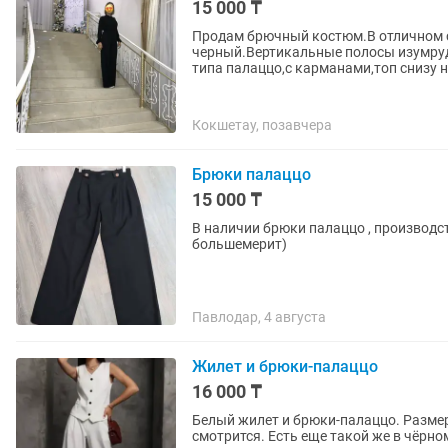
15 000 ₸
Продам брючный костюм.В отличном с
черный.Вертикальные полосы изумруд
типа палаццо,с карманами,топ снизу на
Кокшетау, позавчера
Брюки палаццо
15 000 ₸
В наличии брюки палаццо , производс
большемерит)
Павлодар, 4 августа
Жилет и брюки-палаццо
16 000 ₸
Белый жилет и брюки-палаццо. Размер
смотрится. Есть еще такой же в чёр