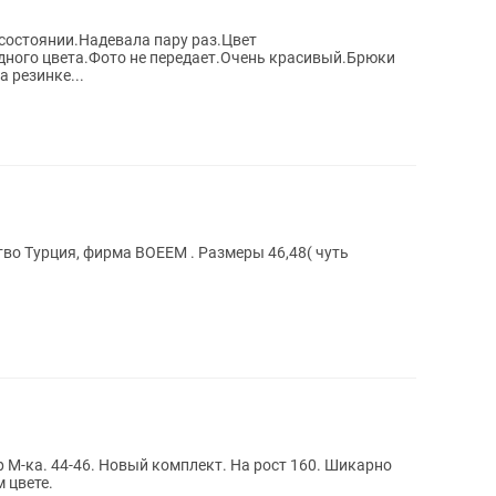
остоянии.Надевала пару раз.Цвет
ного цвета.Фото не передает.Очень красивый.Брюки
 резинке...
тво Турция, фирма BOEEM . Размеры 46,48( чуть
 М-ка. 44-46. Новый комплект. На рост 160. Шикарно
ном цвете.