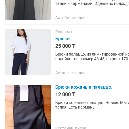
талии и карманами. Идеально подход
движения и легко сочетаются с...
Актобе, сегодня
Реклама
Брюки
25 000 ₸
Брюки палаццо, из лимитированной ко
подойдет на размер 46-48, на рост 17
Астана, сегодня
Брюки кожаные палаццо.
12 000 ₸
Брюки кожаные палаццо. Новые. Мат
талия. Есть карманы.
Костанай, вчера