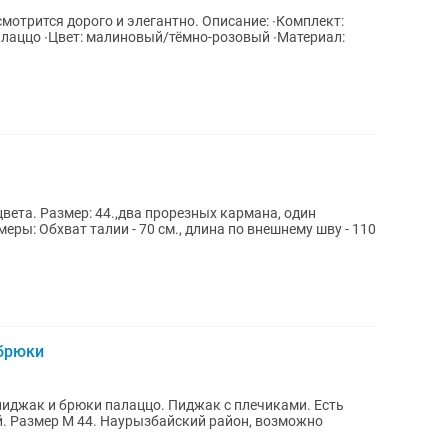
мотрится дорого и элегантно. Описание: ∙Комплект:
алаццо ∙Цвет: малиновый/тёмно-розовый ∙Материал:
вета. Размер: 44.,два прорезных кармана, один
еры: Обхват талии - 70 см., длина по внешнему шву - 110
брюки
иджак и брюки палаццо. Пиджак с плечиками. Есть
ый. Размер М 44. Наурызбайский район, возможно