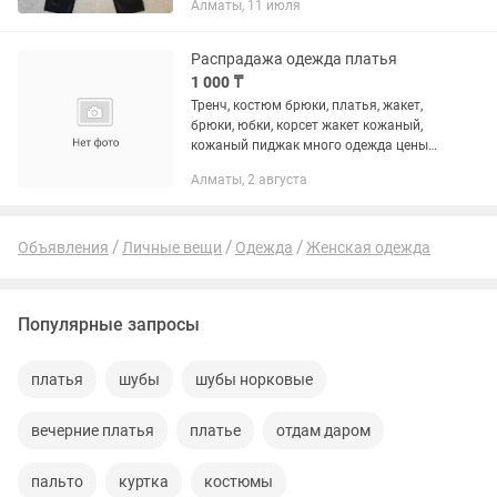
Алматы, 11 июля
договориться о примерке☺️☺️
Распрадажа одежда платья
1 000 ₸
Тренч, костюм брюки, платья, жакет,
брюки, юбки, корсет жакет кожаный,
кожаный пиджак много одежда цены
договорные 22шт киым. 20000тенге.
Алматы, 2 августа
Босанған сон симай калды.
Объявления
Личные вещи
Одежда
Женская одежда
Популярные запросы
платья
шубы
шубы норковые
вечерние платья
платье
отдам даром
пальто
куртка
костюмы