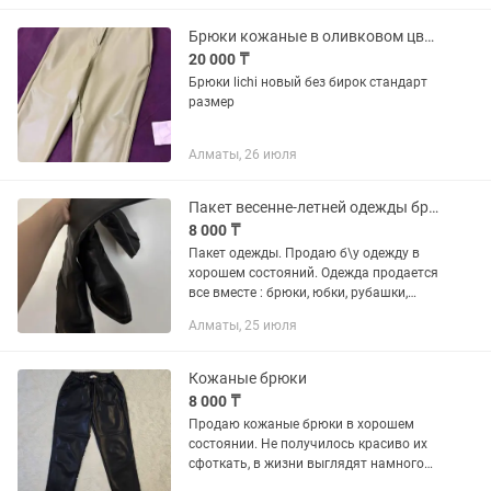
Брюки кожаные в оливковом цвете
20 000 ₸
Брюки lichi новый без бирок стандарт
размер
Алматы, 26 июля
Пакет весенне-летней одежды брюки и сапоги кожаные
8 000 ₸
Пакет одежды. Продаю б\у одежду в
хорошем состояний. Одежда продается
все вместе : брюки, юбки, рубашки,
кофта, платье, костюм брючный
Алматы, 25 июля
черный из бархата , сумка кожаная,
обувь кожаная итд. Вся одежда...
Кожаные брюки
8 000 ₸
Продаю кожаные брюки в хорошем
состоянии. Не получилось красиво их
сфоткать, в жизни выглядят намного
лучше. Если заинтересовало, можем