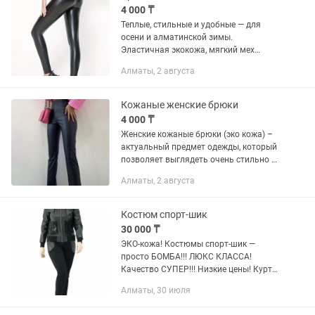
4 000 ₸
Теплые, стильные и удобные — для
осени и алматинской зимы.
Эластичная экокожа, мягкий мех
внутри, универсальные под любую
Алматы, 2 августа
обувь. Цена: 4000 тенге Размер 48
Цвет черный Район Тастак 2...
Кожаные женские брюки
4 000 ₸
Женские кожаные брюки (эко кожа) –
актуальный предмет одежды, который
позволяет выглядеть очень стильно и
соблазнительно. Кожаные брюки с
Алматы, 2 августа
уверенностью можно назвать одним
из самых соблазнительных...
Костюм спорт-шик
30 000 ₸
ЭКО-кожа! Костюмы спорт-шик —
просто БОМБА!!! ЛЮКС КЛАССА!
Качество СУПЕР!!! Низкие цены! Куртка
на замке и брюки трикотаж высокого
Алматы, 30 июля
качества. Остались размеры 42,- 46, 48
в наличии в Алматы....