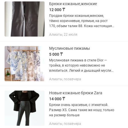
Брюки кожаные,женские
12 000 ₸
Продам брюки кожаные,женские,
тёмно коричневые, прямые, на рост
170, объем талии 88. Кожа настоящая,
не Китайские, к ногам не прилипает,
Алматы, 22 июля
держат форму. В отличном состоянии
Муслиновые пижамы
5 000 ₸
Муслиновая пижама в стиле Dior —
тройка, в которую невозможно не
влюбиться. Легкий и дышащий муслин
бережно касается кожи, словно шелк.
Алматы, позавчера
Комплект включает брюки, шорты и
универсальный верх, создавая...
Новые кожаные брюки Zara
14 000 ₸
Брюки очень красивые, с этикеткой.
Размер XS. Сама такие же ношу, только
на размер больше
Алматы, позавчера