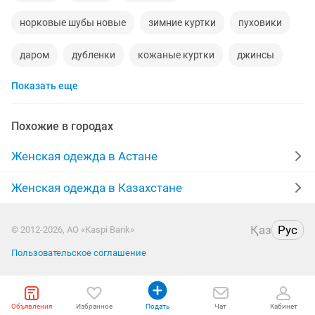
норковые шубы новые
зимние куртки
пуховики
даром
дубленки
кожаные куртки
джинсы
Показать еще
шубы мутон
выпускные платья
жилетки
лыжный костюм
меха
производство
Похожие в городах
куртки женские
пальто женские
Женская одежда в Астане
меховые жилетки
халаты
платья на прокат
Женская одежда в Казахстане
брюки
женская
зимние пуховики
кардиган
Қаз
Рус
© 2012-2026, АО «Kaspi Bank»
одежда
дубленки женские
парка куртка
Пользовательское соглашение
юбка
пиджаки
кофты
отдадим
Объявления
Избранное
Подать
Чат
Кабинет
шуба песец
дубленки натуральные