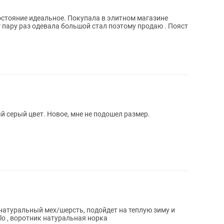
остояние идеальное. Покупала в элитном магазине
тг пару раз одевала большой стал поэтому продаю . Пояст
й серый цвет. Новое, мне не подошел размер.
: натуральный мех/шерсть, подойдет на теплую зиму и
llo , воротник натуральная норка