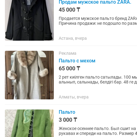
Продам мужское пальто ZARA.
45 000 ₸
Продается мужское пальто бренд ZARA. р-р 48,р
Причина продажи: не подошло по разм
Астана, вчера
Реклама
Пальто с мехом
65 000 ₸
2 рет киілген пальто сатылады. 100 
алынып, салынады, белдігі бар. 48 ге 
Алматы, вчера
Пальто
3 000 ₸
Женское осеннее пальто. Был сшит на
рукавах и спереди на пальто. Размер 