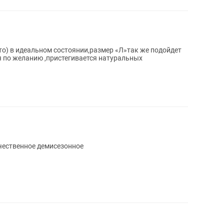
о) в идеальном состоянии,размер «Л»так же подойдет
ся по желанию ,пристегивается натуральных
чественное демисезонное