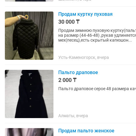
Продам куртку пуховая
30 000 ₸
Продам зимнюю пуховую куртку(пальт
на размер (44-46-48) ,рукав удлиняет
мех(песец),есть скрытый капюшон...
Усть-Каменогорск, вчера
Пальто драповое
2 000 ₸
Пальто драповое серое 48 размера ка
Алматы, вчера
Продам пальто женское