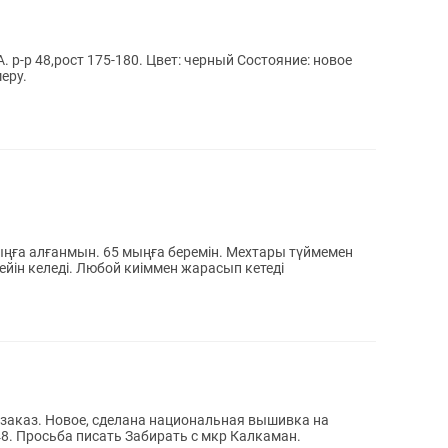
ост 175-180. Цвет: черный Состояние: новое
еру.
мыңға алғанмын. 65 мыңға беремін. Мехтары түймемен
дейін келеді. Любой киіммен жарасып кетеді
 заказ. Новое, сделана национальная вышивка на
48. Просьба писать Забирать с мкр Калкаман.