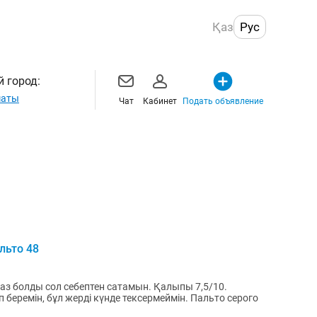
Қаз
Рус
 город:
маты
Чат
Кабинет
Подать объявление
альто 48
біраз болды сол себептен сатамын. Қалыпы 7,5/10.
, бұл жерді күнде тексермеймін. Пальто серого