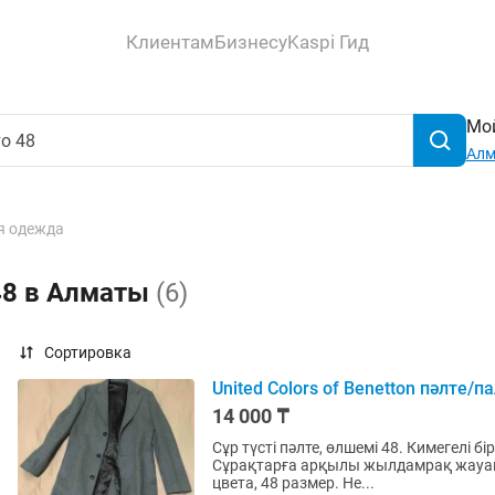
Клиентам
Бизнесу
Kaspi Гид
Мой
Ал
я одежда
48 в Алматы
(6)
Сортировка
United Colors of Benetton пәлте/п
14 000 ₸
Сұр түсті пәлте, өлшемі 48. Кимегелі 
Сұрақтарға арқылы жылдамрақ жауап беремін
цвета, 48 размер. Не...