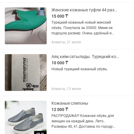
праздника и для повседневной...
Женские кожаные туфли 44 размер
15 000 ₸
Турецкий кожаный новый женский
обувь. Покупала за 35000. Маме не
подошла размер. Очень удобный и
красивый модель на весну и лето
Алматы, 31 июля
Аяқ киім сатылады. Турецкий кожаный. Размер келмей қалды. 38 размер
10 000 ₸
Новый турецкий кожаный обувь.
Алматы, 13 июля
Кожаные слипоны
12 000 ₸
РАСПРОДАЖА!!! Кожаная обувь для
женщин на каждый день. Лето..
Размеры 40, 41 Доставка по городу
Алматы Пишите сюда или на #слипоны