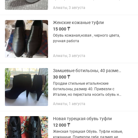
звоните не пожалеете, жду Ваших
Алматы, 3 августа
звонков на номер в любое время!!!
Женские кожаные туфли
15 000 ₸
Обувь кожаная,новая , черного цвета,
ручная работа
Алматы, 3 августа
Замшевые ботильоны, 40 размер, Италия
30 000 ₸
Продам стильные итальянские
ботильоны, размер 40. Привезли с
Италии, но перестала носить обувь на
каблуке, только поэтому продаю.
Алматы, 1 августа
Полностью замшевые, внутри -
кожаные. Очень стильно и аккуратно...
Новая турецкая обувь туфли
12 000 ₸
Женская турецкая Обувь. Туфли новые,
кожанные. Привезли себе, размер не