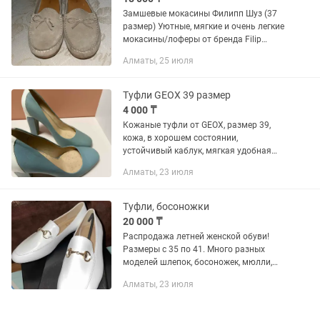
Замшевые мокасины Филипп Шуз (37
размер) Уютные, мягкие и очень легкие
мокасины/лоферы от бренда Filip
Shoes. Приятный базовый бежево-
Алматы, 25 июля
серый (тауп) цвет, который идеально
подходит на весну и лето под...
Туфли GEOX 39 размер
4 000 ₸
Кожаные туфли от GEOX, размер 39,
кожа, в хорошем состоянии,
устойчивый каблук, мягкая удобная
обувь, и в мир и в пир. Распродаю
Алматы, 23 июля
вещи, смотрите другие объявления
Туфли, босоножки
20 000 ₸
Распродажа летней женской обуви!
Размеры с 35 по 41. Много разных
моделей шлепок, босоножек, мюлли,
кожаные лоферы. Пишите , отправлю
Алматы, 23 июля
фото моделей