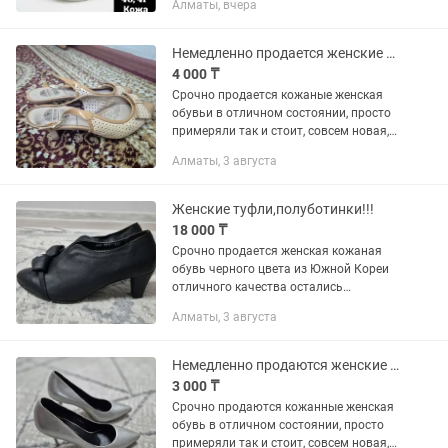
Алматы, вчера
#кроссовки #туфли #лоферы
Немедленно продается женские туфельки!!!
4 000 ₸
Срочно продается кожаные женская
обувьи в отличном состоянии, просто
примеряли так и стоит, совсем новая,
звоните не пожалеете, жду Ваших
Алматы, 3 августа
звонков на номер , в любое время!!!
Женские туфли,полуботинки!!!
18 000 ₸
Срочно продается женская кожаная
обувь черного цвета из Южной Кореи
отличного качества остались
последние спешите, не пожалеете,
Алматы, 3 августа
звоните в любое время, ждем Ваших
звонков!!!
Немедленно продаются женские туфли!!!
3 000 ₸
Срочно продаются кожанные женская
обувь в отличном состоянии, просто
примеряли так и стоит, совсем новая,