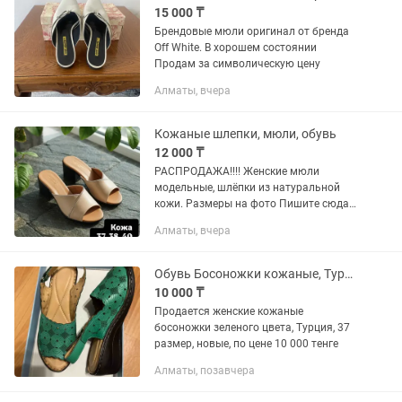
15 000 ₸
Брендовые мюли оригинал от бренда
Off White. В хорошем состоянии
Продам за символическую цену
Алматы, вчера
Кожаные шлепки, мюли, обувь
12 000 ₸
РАСПРОДАЖА!!!! Женские мюли
модельные, шлёпки из натуральной
кожи. Размеры на фото Пишите сюда
Доставка по городу Алматы #шлёпки
Алматы, вчера
#шлепки #шлепанцы #босоножки
#мюли
Обувь Босоножки кожаные, Турция, размер 37
10 000 ₸
Продается женские кожаные
босоножки зеленого цвета, Турция, 37
размер, новые, по цене 10 000 тенге
Алматы, позавчера