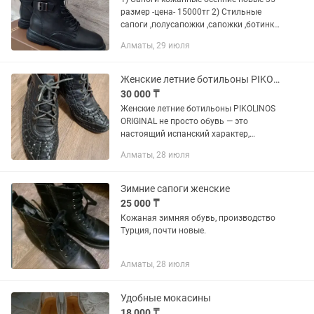
размер -цена- 15000тг 2) Стильные
сапоги ,полусапожки ,сапожки ,ботинки
женские КОЖАННЫЕ демисезонные
Алматы, 29 июля
,осенние с этикеткой. НОВЫЕ. Обувь
женские новые. ЕСТЬ...
Женские летние ботильоны PIKOLINOS ORIGINAL. Испания. Натуральная кожа.
30 000 ₸
Женские летние ботильоны PIKOLINOS
ORIGINAL не просто обувь — это
настоящий испанский характер,
воплощённый в коже. Оригинальные
Алматы, 28 июля
ботильоны PIKOLINOS, изготовленные
вручную в Испании. Узнаваемое...
Зимние сапоги женские
25 000 ₸
Кожаная зимняя обувь, производство
Турция, почти новые.
Алматы, 28 июля
Удобные мокасины
18 000 ₸