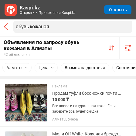
Kaspi.kz
Открыть
Открыть в Приложении Kaspi.kz
Объявления по запросу обувь
кожаная в Алматы
42 объявления
Алматы
Цена
Возможна доставка
Состояни
Реклама
Продам туфли босоножки почти даром . Обувь новая, кожаная.
10 000 ₸
Все новое и натуральная кожа. Если
заберете все, будет скидка
Алматы, вчера
Мюли Off White. Кожаная брендовая обувь