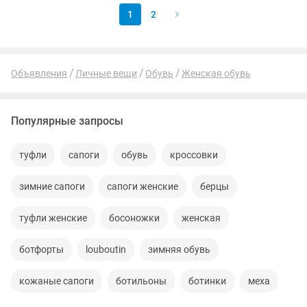
1
2
Объявления
Личные вещи
Обувь
Женская обувь
Популярные запросы
туфли
сапоги
обувь
кроссовки
зимние сапоги
сапоги женские
берцы
туфли женские
босоножки
женская
ботфорты
louboutin
зимняя обувь
кожаные сапоги
ботильоны
ботинки
меха