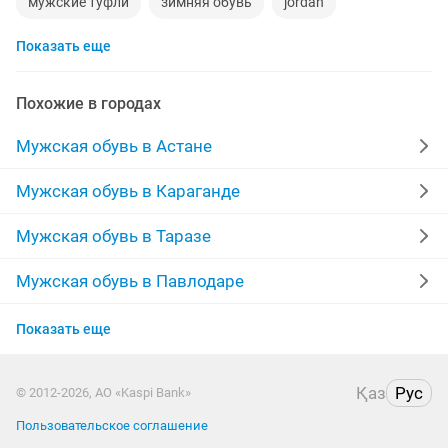
мужские туфли
зимняя обувь
jordan
Показать еще
сапоги новые
сапоги мужские
ecco
nike air
сандали
валенки
спец обувь
новые туфли
Похожие в городах
тапочки
сапоги резиновые
кожаные сапоги
Мужская обувь в Астане
сапоги зимние новые
кроссовки новые
reebok
Мужская обувь в Караганде
зимние кроссовки
сандалии
сланцы
Мужская обувь в Таразе
air jordan
шлепки
puma
мокасины мужские
Мужская обувь в Павлодаре
Мужская обувь в Кокшетау
Показать еще
Мужская обувь в Казахстане
Қаз
Рус
© 2012-2026, АО «Kaspi Bank»
Пользовательское соглашение