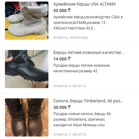
наличии- 3...
Армейские берцы USA ALTAMA
55 000 ₸
Армейские берцы,производства США в
оригинале,ALTAMA,размер 13
XW,сооттветствуе 45,5
.RUS.Материал,кожа(нубук)Подошва
Алматы, позавчера
полеуретан,прорезиненный.Надежная
шнуровка!Цвет песочный.Одна пара!
Обувь...
Берцы летние кожаные качественные
14 000 ₸
Продам берцы летние кожаные
качественные размер 42
Алматы, 4 августа
Сапоги, берцы Timberland, 46 размер
30 000 ₸
Продам новые сапоги, берцы 46
размер, timberland, оригинал,
находится Абая Момыш улы
Алматы, 3 августа