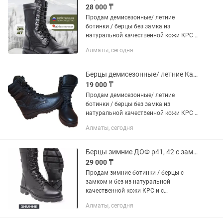
28 000 ₸
Продам демисезонные/ летние
ботинки / берцы без замка из
натуральной качественной кожи КРС и
со вставками кордура. Берцы
Алматы, сегодня
изготовлены на Дагестанской обувной
фабрике. Подошва специальная из
каучука...
Берцы демисезонные/ летние Казлегпром р42 и 43 без замка натур кожа
19 000 ₸
Продам демисезонные/ летние
ботинки / берцы без замка из
натуральной качественной кожи КРС и
со вставками кордура. Берцы
Алматы, сегодня
изготовлены на обувной фабрике
Казлегпром. Подошва специальная из
каучука...
Берцы зимние ДОФ р41, 42 с замком и без натур кожа и натур мех. Ботинки
29 000 ₸
Продам зимние ботинки / берцы с
замком и без из натуральной
качественной кожи КРС и с
натуральным качественным мехом
Алматы, сегодня
(овчина). Берцы изготовлены на
Дагестанской обувной фабрике. В