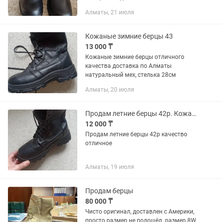
спецфабрика Казахстан. Гелевая
Алматы, 21 июля
подошва.
Кожаные зимние берцы 43
13 000 ₸
Кожаные зимние берцы отличного
качества доставка по Алматы
натуральный мех, стелька 28см
Алматы, 20 июля
Продам летние берцы 42р. Кожаные
12 000 ₸
Продам летние берцы 42р качество
отличное
Алматы, 19 июля
Продам берцы
80 000 ₸
Чисто оригинал, доставлен с Америки,
просто размер не подошёл. размер 8W