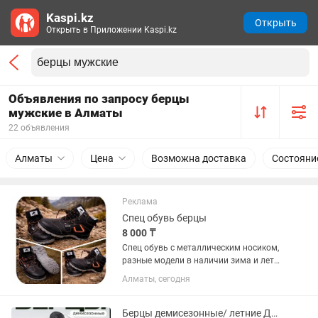
Kaspi.kz
Открыть
Открыть в Приложении Kaspi.kz
Объявления по запросу берцы
мужские в Алматы
22 объявления
Алматы
Цена
Возможна доставка
Состояни
Реклама
Спец обувь берцы
8 000 ₸
Спец обувь с металлическим носиком,
разные модели в наличии зима и лето,
кроссовки,берцы, сапоги, крокусы для
Алматы, сегодня
техперсонала и медиков.
Берцы демисезонные/ летние ДОФ р42 и 43 без замка натуральная кожа. Ботинки