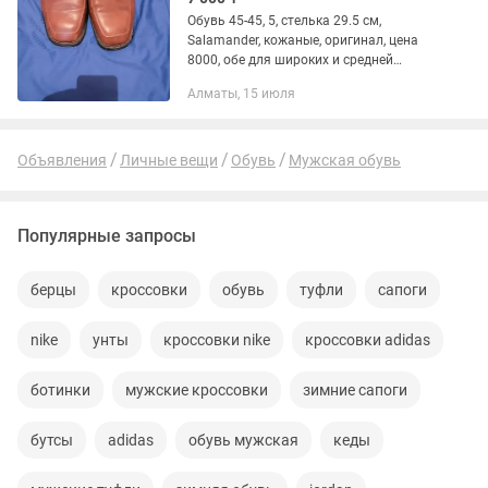
Обувь 45-45, 5, стелька 29.5 см,
Salamander, кожаные, оригинал, цена
8000, обе для широких и средней
толщины ног, цена 7000 Сапоги осень,
Алматы, 15 июля
весна Timberland, новые, 46 размер,
стелька 30 см. кожаные,...
Объявления
Личные вещи
Обувь
Мужская обувь
Популярные запросы
берцы
кроссовки
обувь
туфли
сапоги
nike
унты
кроссовки nike
кроссовки adidas
ботинки
мужские кроссовки
зимние сапоги
бутсы
adidas
обувь мужская
кеды