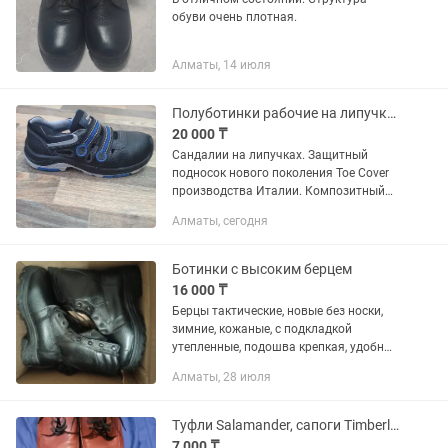
обуви очень плотная.
Алматы, 14 июля
Полуботинки рабочие на липучках
20 000 ₸
Сандалии на липучках. Защитный
подносок нового поколения Toe Сover
производства Италии. Композитный
носок эргономичной формы,
Алматы, сегодня
обеспечивает защиту от удара 200 Дж.
Антипрокольный композитный...
Ботинки с высоким берцем
16 000 ₸
Берцы тактические, новые без носки,
зимние, кожаные, с подкладкой
утепленные, подошва крепкая, удобные
прочные подойдут для: охраны,
Алматы, 28 июля
работы, рыбалки/охоты, страйкбола.
Туфли Salamander, сапоги Timberland
7 000 ₸