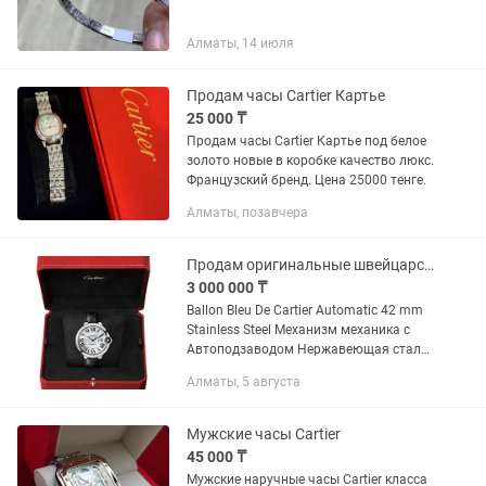
Алматы, 14 июля
Продам часы Cartier Картье
25 000 ₸
Продам часы Cartier Картье под белое
золото новые в коробке качество люкс.
Французский бренд. Цена 25000 тенге.
Алматы, позавчера
Продам оригинальные швейцарские часы Cartier Ballon Blue.Сталь 42 мм.
3 000 000 ₸
Ballon Bleu De Cartier Automatic 42 mm
Stainless Steel Механизм механика с
Автоподзаводом Нержавеющая сталь
Диаметр 42 мм Сапфировое стекло
Алматы, 5 августа
Состояние новых часов. Примерка
Полный комплект. Состояние...
Мужские часы Cartier
45 000 ₸
Мужские наручные часы Cartier класса