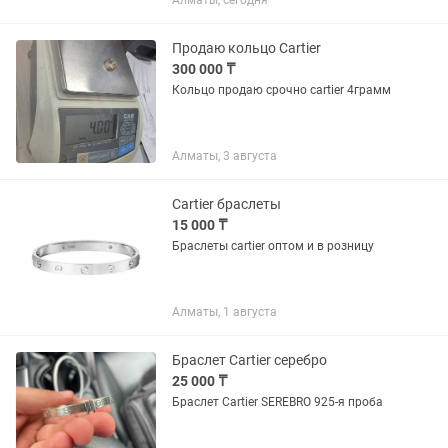
Алматы, сегодня
18карат, бриллианты класс.огранки
0,3к. Длинная тонкая очень изящная
цепочка регулируется...
Продаю кольцо Cartier
300 000 ₸
Кольцо продаю срочно cartier 4грамм
Алматы, 3 августа
Cartier браслеты
15 000 ₸
Браслеты cartier оптом и в розницу
Алматы, 1 августа
Браслет Cartier серебро
25 000 ₸
Браслет Cartier SEREBRO 925-я проба