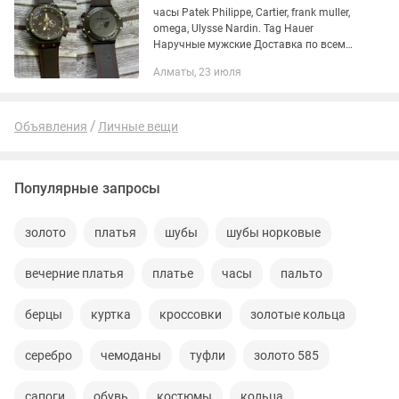
часы Patek Philippe, Cartier, frank muller,
omega, Ulysse Nardin. Tag Hauer
Наручные мужские Доставка по всему
РК Осталось мало, торопитесь, звоните
Алматы, 23 июля
Объявления
Личные вещи
Популярные запросы
золото
платья
шубы
шубы норковые
вечерние платья
платье
часы
пальто
берцы
куртка
кроссовки
золотые кольца
серебро
чемоданы
туфли
золото 585
сапоги
обувь
костюмы
кольца