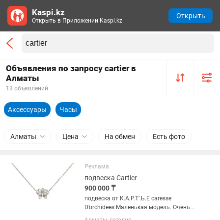
Kaspi.kz
Открыть
Открыть в Приложении Kaspi.kz
Объявления по запросу cartier в
Алматы
13 объявлений
Аксессуары
Часы
Алматы
Цена
На обмен
Есть фото
Реклама
подвеска Cartier
900 000 ₸
подвеска от К.А.Р.Т’.Ь.Е caresse
D’orchidees Маленькая модель. Очень
милая красивая! Белое золото