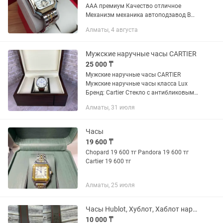
ААА премиум Качество отличное
Механизм механика автоподзавод В
наличии есть несколько вариантов
Алматы, 4 августа
расцветок
Мужские наручные часы CARTIER
25 000 ₸
Мужские наручные часы CARTIER
Мужские наручные часы класса Lux
Бренд: Cartier Стекло с антибликовым
напылением (против царапин)
Алматы, 31 июля
Ремешок: эко кожа с фирменной
застежкой действует Kaspi RED/Kaspi...
Часы
19 600 ₸
Chopard 19 600 тг Pandora 19 600 тг
Cartier 19 600 тг
Алматы, 25 июля
Часы Hublot, Хублот, Хаблот наручные мужские Доставка Алматы
10 000 ₸