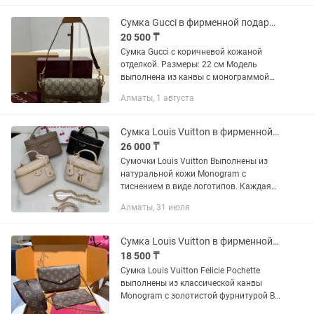
декоративная золотистая цепочка. В...
Сумка Gucci в фирменной подарочной коробке
20 500 ₸
Сумка Gucci с коричневой кожаной
отделкой. Размеры: 22 см Модель
выполнена из канвы с монограммой
GG и дополнена гладкой кожаной
Алматы, 1 августа
отделкой. Главным элементом
является золотистая пряжка-
трензель...
Сумка Louis Vuitton в фирменной подарочной коробке
26 000 ₸
Сумочки Louis Vuitton Выполнены из
натуральной кожи Monogram с
тиснением в виде логотипов. Каждая
сумочка оснащена верхней ручкой,
Алматы, 31 июля
застежкой молнией с двумя бегунками
и фирменным замком с ключом....
Сумка Louis Vuitton в фирменной подарочной коробке
18 500 ₸
Сумка Louis Vuitton Felicie Pochette
выполнены из классической канвы
Monogram с золотистой фурнитурой В
комплект входят два съёмных