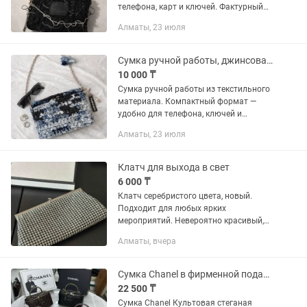
телефона, карт и ключей. Фактурный
материал, металлическая цепочка.
Алматы, 23 июля
Подходит для повседневных образов и
выхода. Формат: мини Цвет:...
Сумка ручной работы, джинсовая, на цепочке
10 000 ₸
Сумка ручной работы из текстильного
материала. Компактный формат —
удобно для телефона, ключей и
некоторых женских необходимостей.
Алматы, 23 июля
Металлическая цепочка, плотная
фактура. Подходит для повседневных...
Клатч для выхода в свет
6 000 ₸
Клатч серебристого цвета, новый.
Подходит для любых ярких
мероприятий. Невероятно красивый,
удобный и вместительный. Качество
Алматы, вчера
отличное. Есть цепочка на плечо.
Сумка Chanel в фирменной подарочной коробке
22 500 ₸
Сумка Chanel Культовая стеганая