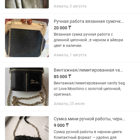
Алматы, 5 августа
Ручная работа вязанная сумочка с цепочкой
20 000 ₸
Вязанная сумка ручная работа с
длинной цепочкой , в черном и айвори
цвет в наличии.
Алматы, 1 августа
Винтажная/лимитированная vanity bag от Love Moschino с цепочкой
85 000 ₸
Винтажная/лимитированная vanity bag
от Love Moschino с золотой цепочкой,
оригинал.
Алматы, 25 июля
Сумка мини ручной работы, черная, на цепочке
9 000 ₸
Сумка ручной работы в черном цвете.
Компактный формат — удобно для