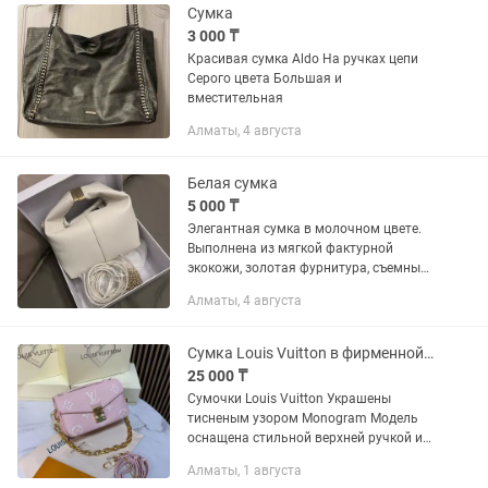
Сумка
3 000 ₸
Красивая сумка Aldo На ручках цепи
Серого цвета Большая и
вместительная
Алматы, 4 августа
Белая сумка
5 000 ₸
Элегантная сумка в молочном цвете.
Выполнена из мягкой фактурной
экокожи, золотая фурнитура, съемный
длинный ремешок и цепочка.
Алматы, 4 августа
Вместительная, отлично держит
форму. Новая, в коробке.
Сумка Louis Vuitton в фирменной подарочной коробке
25 000 ₸
Сумочки Louis Vuitton Украшены
тисненым узором Monogram Модель
оснащена стильной верхней ручкой и
съемным регулируемым плечевым
Алматы, 1 августа
ремнем для ношения на плече,