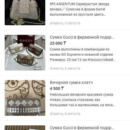
№5 ARGENTUM Серебристая звезда
вечера🪄 Сумочка в форме barrel
выполненная из хрусталя цвета
серебра прекрасно подойдёт к любому
Алматы, 6 августа
наряду Состав: хрусталь
Дополнительно к изделию: цепь (длина
1.2м)
Сумка Gucci в фирменной подарочной коробке
25 000 ₸
Сумки выполнены в комбинации из
канвы GG Supreme и кожаной отделки.
Размеры: 23 см/13 см Износостойкий
текстиль с фирменным монограммным
Алматы, 6 августа
принтом в бежево-коричневых или
белых тонах. Края, клапан и...
Вечерняя сумка клатч
4 500 ₸
Небольшая вечерняя красивая сумка.
Новая, усыпана стразами, как
большими так и маленькими, на вечер
идеальный вариант. Удобная,
Алматы, 6 августа
вместительная. Так же есть цепочка.
Сумка Gucci в фирменной подарочной коробке