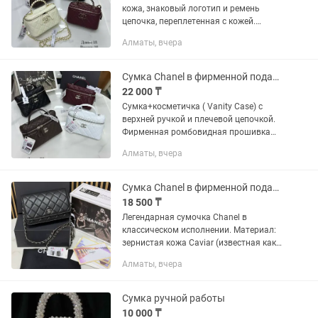
кожа, знаковый логотип и ремень
цепочка, переплетенная с кожей.
Размеры: 18 см/10 см, глубина 8 см
Алматы, вчера
Жёсткий каркас который отлично
держит форму, круговая застежка на...
Сумка Chanel в фирменной подарочной коробке
22 000 ₸
Сумка+косметичка ( Vanity Case) с
верхней ручкой и плечевой цепочкой.
Фирменная ромбовидная прошивка
Двойная молния которая проходит по
Алматы, вчера
периметру верхней крышки. Верхняя
ручка для ношения в руке и...
Сумка Chanel в фирменной подарочной коробке
18 500 ₸
Легендарная сумочка Chanel в
классическом исполнении. Материал:
зернистая кожа Caviar (известная как
"икра") которая отличается высокой
Алматы, вчера
прочностью. Текстура: классическая
фирменная прошивка ромбами...
Сумка ручной работы
10 000 ₸