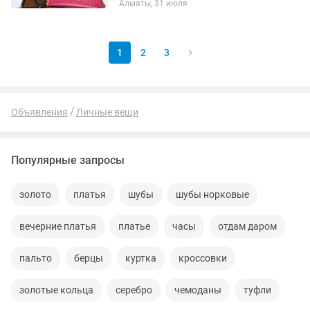
Алматы, 31 июля
кармана: один на молнии и один
плоский с карманами (картхолдер)...
1
2
3
Объявления
Личные вещи
Популярные запросы
золото
платья
шубы
шубы норковые
вечерние платья
платье
часы
отдам даром
пальто
берцы
куртка
кроссовки
золотые кольца
серебро
чемоданы
туфли