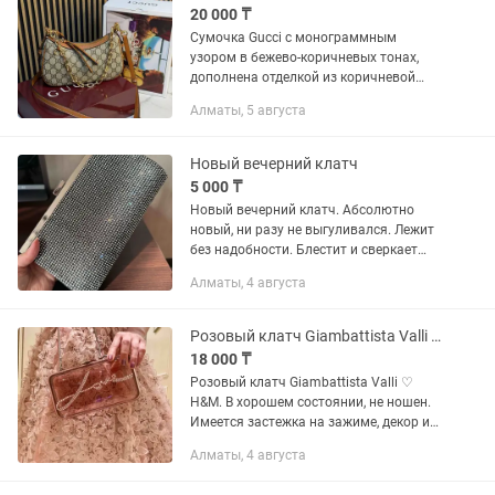
20 000 ₸
Сумочка Gucci с монограммным
узором в бежево-коричневых тонах,
дополнена отделкой из коричневой
кожи. Особенности: съёмная цепочка,
Алматы, 5 августа
регулируемый кожаный плечевой
ремень. Размеры: 23 см/12 см/6 см В...
Новый вечерний клатч
5 000 ₸
Новый вечерний клатч. Абсолютно
новый, ни разу не выгуливался. Лежит
без надобности. Блестит и сверкает
очень красиво. Есть длинная цепочка
Алматы, 4 августа
Цена 5000
Розовый клатч Giambattista Valli ♡ H&M
18 000 ₸
Розовый клатч Giambattista Valli ♡
H&M. В хорошем состоянии, не ношен.
Имеется застежка на зажиме, декор из
страз, основное отделение и 2 съемных
Алматы, 4 августа
ремешка-цепочки на плечо разной
длины.