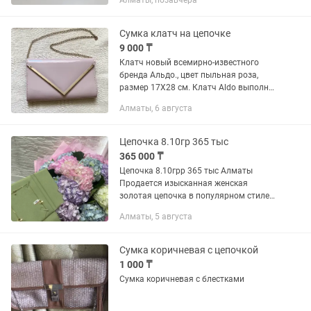
Алматы, позавчера
Сумка клатч на цепочке
9 000 ₸
Клатч новый всемирно-известного
бренда Альдо., цвет пыльная роза,
размер 17Х28 см. Клатч Aldo выполнен
из искусственной лакированной кожи.
Алматы, 6 августа
Детали: клапан на магните, внутри
один карман без застежки,...
Цепочка 8.10гр 365 тыс
365 000 ₸
Цепочка 8.10грр 365 тыс Алматы
Продается изысканная женская
золотая цепочка в популярном стиле
Van Cleef. Элегантное, заметное и
Алматы, 5 августа
очень стильное украшение, которое
идеально подойдет как для...
Сумка коричневая с цепочкой
1 000 ₸
Сумка коричневая с блестками