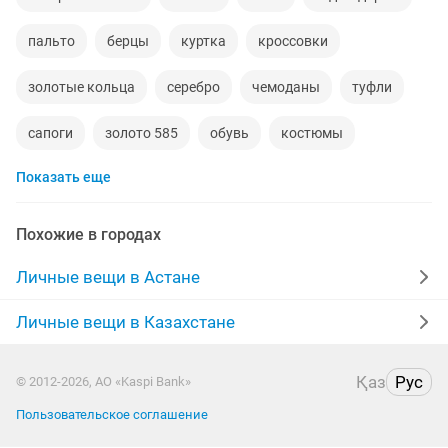
пальто
берцы
куртка
кроссовки
золотые кольца
серебро
чемоданы
туфли
сапоги
золото 585
обувь
костюмы
Показать еще
кольца
норковые шубы новые
зимние куртки
норковые шапки
пуховики
даром
рюкзаки
Похожие в городах
дубленки
инвалидные коляски
военная форма
Личные вещи в Астане
дубленки мужские
кожаные куртки
спецодежда
Личные вещи в Казахстане
джинсы
куртки мужские
Қаз
Рус
© 2012-2026, АО «Kaspi Bank»
Пользовательское соглашение