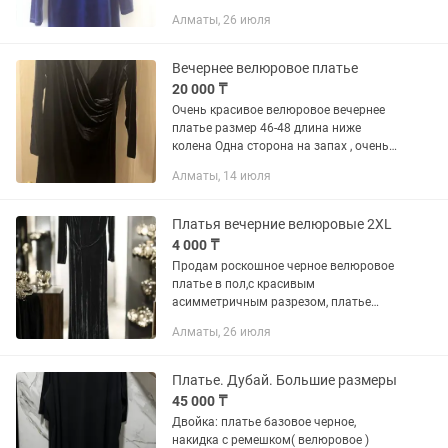
янтарь/Часы)!
Алматы, 26 июля
Вечернее велюровое платье
20 000 ₸
Очень красивое велюровое вечернее
платье размер 46-48 длина ниже
колена Одна сторона на запах , очень
удобно у кого есть небольшие
Алматы, 14 июля
погрешности фигуры, всё скрывается
Платья вечерние велюровые 2XL
4 000 ₸
Продам роскошное черное велюровое
платье в пол,с красивым
асимметричным разрезом, платье
большого размера. И велюровое
Алматы, 26 июля
платье зеленого цвета,длина до колен.
Платье. Дубай. Большие размеры
45 000 ₸
Двойка: платье базовое черное,
накидка с ремешком( велюровое )