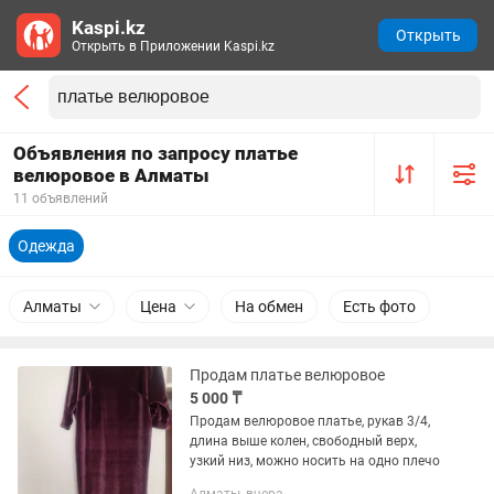
Kaspi.kz
Открыть
Открыть в Приложении Kaspi.kz
Объявления по запросу платье
велюровое в Алматы
11 объявлений
Одежда
Алматы
Цена
На обмен
Есть фото
Продам платье велюровое
5 000 ₸
Продам велюровое платье, рукав 3/4,
длина выше колен, свободный верх,
узкий низ, можно носить на одно плечо