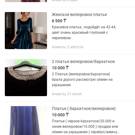
Алматы, вчера
Женское велюровое платье
6 500 ₸
Красивое платье , подойдёт на 42-44,
цвет очень красивый глубокий с
переливом .
Алматы, 3 августа
2 платья велюровое/бархатное
10 000 ₸
2 Платья (велюровое/бархатное)
брала дорого рассмотрю обмен на
украшения
Алматы, 31 июля
Платье ( бархатное/велюровое)
10 000 ₸
Платье ( черное бархатное/20.000 и
синее велюровое/10.000 ) продам или
обмен на украшения ( серебро/жемчуг/