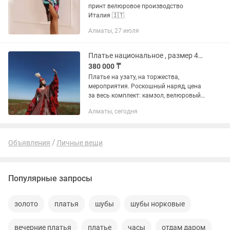
принт велюровое производство
Италия 🇮🇹
Алматы, 27 июля
Платье национальное , размер 44-46-48
380 000 ₸
Платье на узату, на торжества,
мероприятия. Роскошный наряд, цена
за весь комплект: камзол, велюровый
сарафан, саукеле, диадема. По
Алматы, сегодня
желанию, дополнительно есть базовые
белые платья.
Объявления
Личные вещи
Популярные запросы
золото
платья
шубы
шубы норковые
вечерние платья
платье
часы
отдам даром