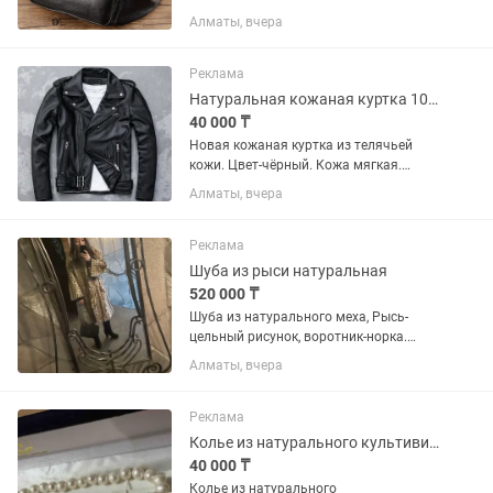
двух расцветках. Металлические
Алматы, вчера
замки. Клёпанный кожаный ремень с
металлической застёжкой. Пять
отделов с замком, плюс внутренний
Реклама
отдел...
Натуральная кожаная куртка 100%.
40 000 ₸
Новая кожаная куртка из телячьей
кожи. Цвет-чёрный. Кожа мягкая.
Выглядит очень стильно. Размер 50-
Алматы, вчера
52.Осень-весна. Высококачественные
замки YKK. Цена за наличный расчет.
Торга нет!
Реклама
Шуба из рыси натуральная
520 000 ₸
Шуба из натурального меха, Рысь-
цельный рисунок, воротник-норка.
После химчистки. Очень легкая и очень
Алматы, вчера
теплая. Состояние хорошее. Рукав 3/4.
Длина ниже колена. Бренд Albino.
Реклама
Колье из натурального культивированного жемчуга
40 000 ₸
Колье из натурального