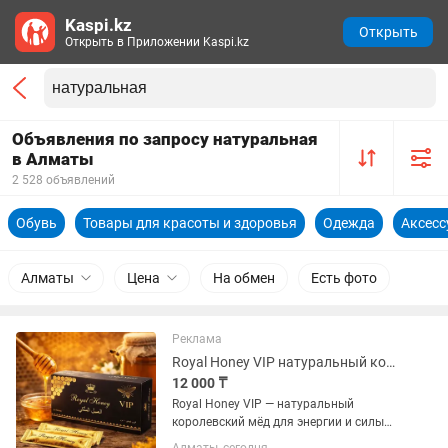
Kaspi.kz
Открыть
Открыть в Приложении Kaspi.kz
Объявления по запросу натуральная
в Алматы
2 528 объявлений
Обувь
Товары для красоты и здоровья
Одежда
Аксес
Алматы
Цена
На обмен
Есть фото
Реклама
Royal Honey VIP натуральный королевский мёд для потенции и мужской силы
12 000 ₸
Royal Honey VIP — натуральный
королевский мёд для энергии и силы
Royal Honey VIP — это премиальный