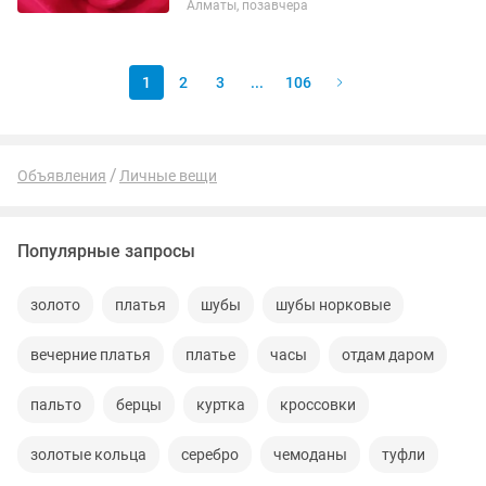
Алматы, позавчера
хомут воротник с декором золотой
пуговицы. Продам...
1
2
3
...
106
Объявления
Личные вещи
Популярные запросы
золото
платья
шубы
шубы норковые
вечерние платья
платье
часы
отдам даром
пальто
берцы
куртка
кроссовки
золотые кольца
серебро
чемоданы
туфли