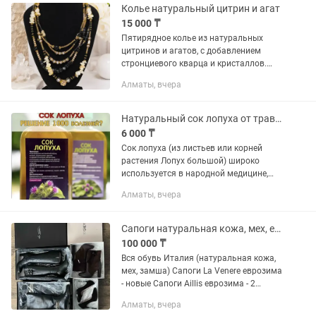
молнии —...
Колье натуральный цитрин и агат
15 000 ₸
Пятирядное колье из натуральных
цитринов и агатов, с добавлением
стронциевого кварца и кристаллов.
Ювелирная фурнитура ручная работа
Алматы, вчера
единичном экземпляре.
Натуральный сок лопуха от травницы
6 000 ₸
Сок лопуха (из листьев или корней
растения Лопух большой) широко
используется в народной медицине,
однако многие заявляемые эффекты
Алматы, вчера
пока недостаточно подтверждены
крупными клиническими...
Сапоги натуральная кожа, мех, еврозима, туфли
100 000 ₸
Вся обувь Италия (натуральная кожа,
мех, замша) Сапоги La Venere еврозима
- новые Сапоги Aillis еврозима - 2
выхода Ботинки My Grey мех и замша -
Алматы, вчера
1 выход Туфли Marco Pini кожа и