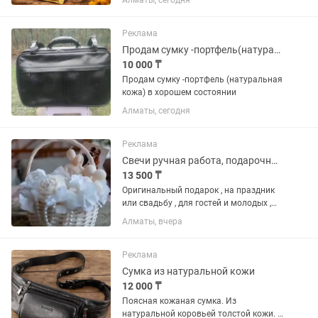
Алматы, сегодня
натуральный мёд в удобных стиках,
созданный для повышения энергии,
выносливости и мужской силы....
Реклама
Продам сумку -портфель(натуральная кожа)в хорошем состоянии
10 000 ₸
Продам сумку -портфель (натуральная
кожа) в хорошем состоянии
Алматы, сегодня
Реклама
Свечи ручная работа, подарочные , праздничные,натуральный воск ,соевый
13 500 ₸
Оригинальный подарок , на праздник
или свадьбу , для гостей и молодых ,
который удивит и порадует ваших
Алматы, вчера
близких Аромасвечи - ручная работа :
Успейте заказать , чтобы не опоздать с
подарками для...
Реклама
Сумка из натуральной кожи
12 000 ₸
Поясная кожаная сумка. Из
натуральной коровьей толстой кожи. В