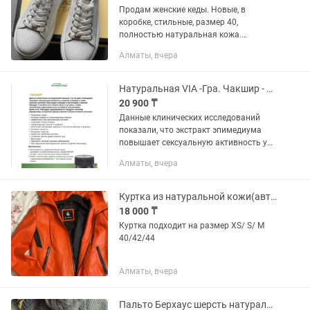
Продам женские кеды. Новые, в
коробке, стильные, размер 40,
полностью натуральная кожа.
Производство Турция. Разумный торг
Алматы, вчера
уместен.
Натуральная VIA -Гра. Чакшир - компания VIP International
20 900 ₸
Данные клинических исследований
показали, что экстракт эпимедиума
повышает сексуальную активность у
мужчин и женщин, а также помогает
Алматы, вчера
вылечить бесплодие у женщин и
импотенцию у мужчин. Обладает...
Куртка из натуральной кожи(авторского дизайна) С Дубая
18 000 ₸
Куртка подходит на размер XS/ S/ M
40/42/44
Алматы, вчера
Пальто Берхаус шерсть натуральная зима 50-52 размер