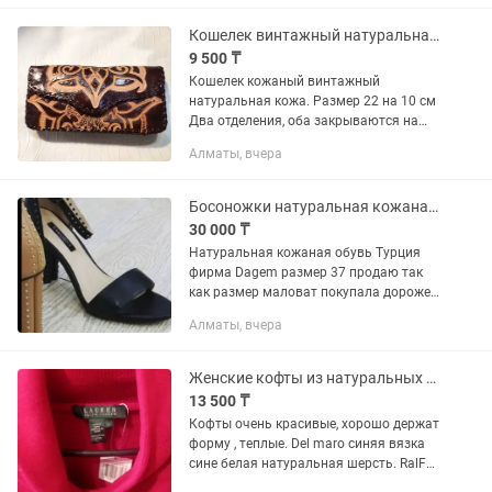
замша - 2 выхода Все...
Кошелек винтажный натуральная кожа
9 500 ₸
Кошелек кожаный винтажный
натуральная кожа. Размер 22 на 10 см
Два отделения, оба закрываются на
магнитную кнопку. В обоих отделениях
Алматы, вчера
имеется кармашек на замке.
Оригинальное исполнение. Разумный
торг...
Босоножки натуральная кожаная фирма Dagem Турция
30 000 ₸
Натуральная кожаная обувь Турция
фирма Dagem размер 37 продаю так
как размер маловат покупала дороже
цена со скидкой 30000 можно на обмен
Алматы, вчера
с кроссовкими новыми натуральной
кожой размером 38 или с...
Женские кофты из натуральных волокон, шерсть , хлопок
13 500 ₸
Кофты очень красивые, хорошо держат
форму , теплые. Del maro синяя вязка
сине белая натуральная шерсть. RalF
lauren красная необычная , поднятый