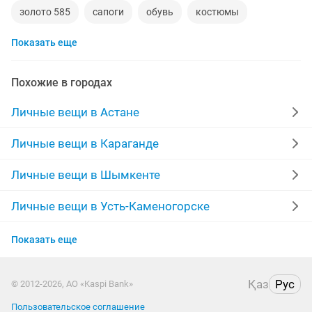
золото 585
сапоги
обувь
костюмы
Показать еще
кольца
норковые шубы новые
зимние куртки
норковые шапки
пуховики
даром
рюкзаки
Похожие в городах
дубленки
инвалидные коляски
военная форма
Личные вещи в Астане
дубленки мужские
кожаные куртки
спецодежда
Личные вещи в Караганде
джинсы
куртки мужские
Личные вещи в Шымкенте
Личные вещи в Усть-Каменогорске
Личные вещи в Актобе
Показать еще
Личные вещи в Актау
Қаз
Рус
© 2012-2026, АО «Kaspi Bank»
Личные вещи в Павлодаре
Пользовательское соглашение