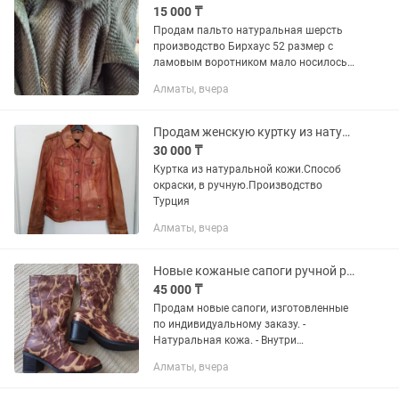
15 000 ₸
Продам пальто натуральная шерсть
производство Бирхаус 52 размер с
ламовым воротником мало носилось
только висело в шрфоньере,пока не
Алматы, вчера
стало большим .
Продам женскую куртку из натуральной кожи
30 000 ₸
Куртка из натуральной кожи.Способ
окраски, в ручную.Производство
Турция
Алматы, вчера
Новые кожаные сапоги ручной работы, натуральный мех, р. 39 (маломерят)
45 000 ₸
Продам новые сапоги, изготовленные
по индивидуальному заказу. -
Натуральная кожа. - Внутри
натуральный теплый мех. -
Алматы, вчера
Уникальный принт под жирафа. -
Удобный устойчивый каблук 7 см. - Без