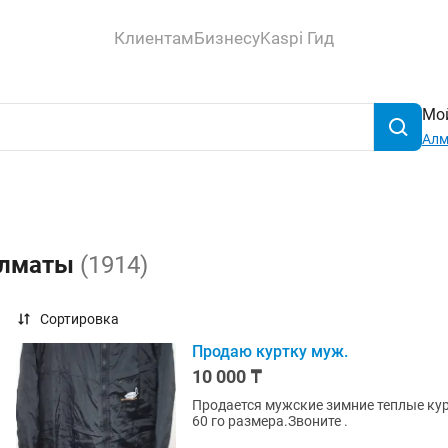
Клиентам
Бизнесу
Kaspi Гид
Мой
Ал
Алматы
(1914)
Сортировка
Продаю куртку муж.
10 000 ₸
Продается мужские зимние теплые кур
60 го размера.Звоните .