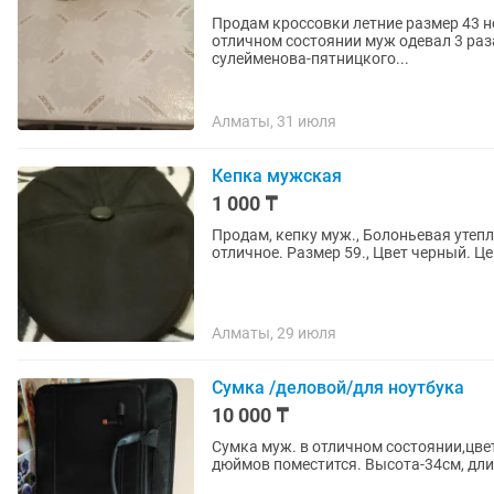
Продам кроссовки летние размер 43 н
отличном состоянии муж одевал 3 раз
сулейменова-пятницкого...
Алматы, 31 июля
Кепка мужская
1 000 ₸
Продам, кепку муж., Болоньевая утепл
отличное. Размер 59., Цвет черный. Це
Алматы, 29 июля
Сумка /деловой/для ноутбука
10 000 ₸
Сумка муж. в отличном состоянии,цвет
дюймов поместится. Высота-34см, дли