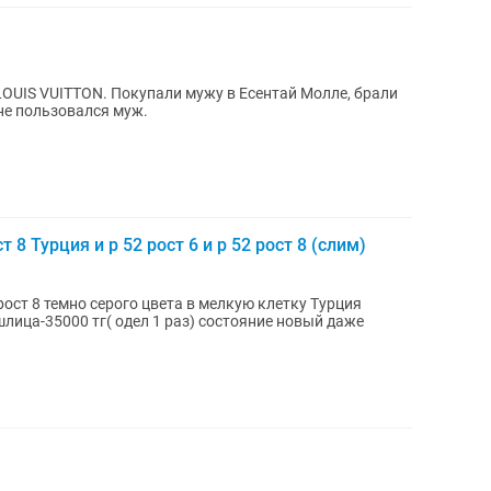
OUIS VUITTON. Покупали мужу в Есентай Молле, брали
 не пользовался муж.
8 Турция и р 52 рост 6 и р 52 рост 8 (слим)
ост 8 темно серого цвета в мелкую клетку Турция
шлица-35000 тг( одел 1 раз) состояние новый даже