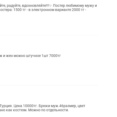
е, радуйте, вдохновляйте!!!✨ Постер любимому мужу и
 и жен можно штучное 1шт 7000тг
Турция. Цена 10000тг. Брюки муж.46размер, цвет
ано как костюм. Можно по отдельности.