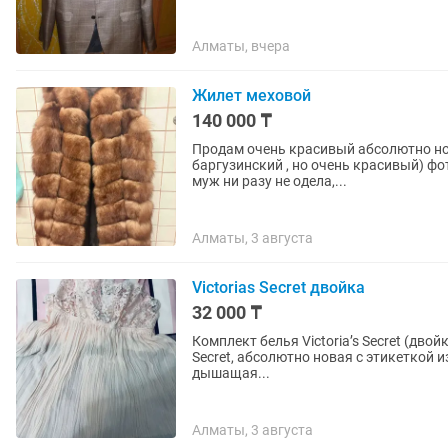
Алматы, вчера
Жилет меховой
140 000 ₸
Продам очень красивый абсолютно нов
баргузинский , но очень красивый) фо
муж ни разу не одела,...
Алматы, 3 августа
Victorias Secret двойка
32 000 ₸
Комплект белья Victoria’s Secret (двойка), размер 
Secret, абсолютно новая с этикетко
дышащая...
Алматы, 3 августа