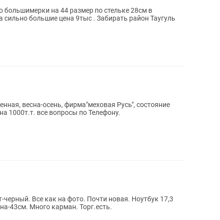
о большимерки на 44 размер по стельке 28см в
а сильно большие цена 9тыс . Забирать район Таугуль
енная, весна-осень, фирма"меховая Русь", состояние
на 1000т.т. все вопросы по Телефону.
-черный. Все как на фото. Почти новая. Ноутбук 17,3
на-43см. Много карман. Торг.есть.