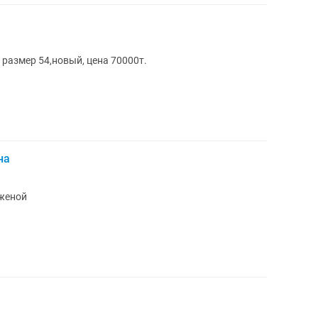
 размер 54,новый, цена 70000т.
на
 женой