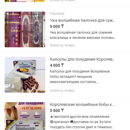
Алматы, вчера
лёгкость? ✨ 🌿 Растительный состав 💚
Комфортное снижение веса ⚡
Помогает уменьшить аппетит 🔥
Реклама
Способствует...
Чка волшебная палочка для сужения влагалища
5 000 ₸
Чка волшебная палочка для сужения
влагалища и лечение женских половых
органов, вульвит, воспаление
Алматы, вчера
яичников , выделение , цвета .бели .
Лечение гинекологических болезней .
Толеби Ауэзова фито аптека...
Капсулы для похудения Королевские Волшебные Бобы 1200mg
4 000 ₸
Капсулы для похудения Волшебные
бобы обладают мощным
жиросжигающим составом,
позволяющим избавиться за 1 курс
Алматы, вчера
приема до 15 кг, в зависимости от
изначального веса. Благодаря
коновалии морской,...
Королевские волшебные бобы капсулы для похудения оригинал
5 000 ₸
🔥смотрите другие мои объявления
🔴оригинал 🚚доставка по рк Хотите
похудеть без строгих диет и тяжелых