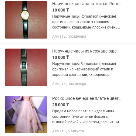
производства....
Наручные часы золотистые Romanson (женские)
10 000 ₸
Наручные часы Romanson (женские)
оригинал золотистые в хорошем
состоянии, кварцевые, плоские очень
нарядные и красивые часы. Смотрятся
Алматы, позавчера
на руках просто волшебно! За
дополнительной информацией
можете...
Наручные часы из нержавеющей стали Romanson (женские)
10 000 ₸
Наручные часы Romanson (женские)
оригинал из нержавеющей стали в
хорошем состоянии, кварцевые,
плоские очень нарядные и красивые
Алматы, позавчера
часы. Смотрятся на руках просто
волшебно! За дополнительной...
Роскошное вечернее платье цвета пудры
25 000 ₸
Продам новое платье в идеальном
состоянии. Элегантный фасон с
пышной юбкой и корсетом, расшитым
мерцающими пайетками,
Алматы, 5 августа
подчеркивает фигуру и создает