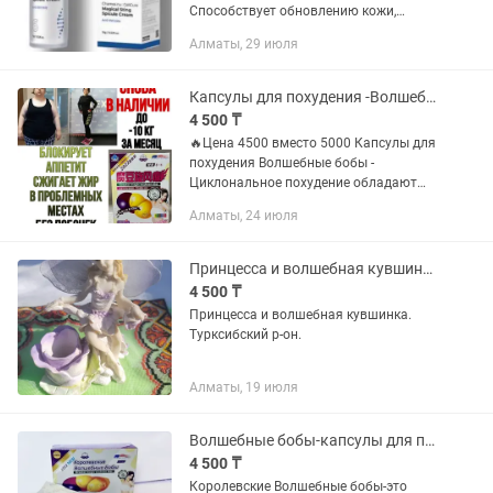
Способствует обновлению кожи,
улучшает текстуру и помогает
Алматы, 29 июля
активным компонентам проникать
глубже. Ключевые компоненты: микро-
спикула...
Капсулы для похудения -Волшебные Бобы
4 500 ₸
🔥Цена 4500 вместо 5000 Капсулы для
похудения Волшебные бобы -
Циклональное похудение обладают
мощным жиросжигающим составом,
Алматы, 24 июля
позволяющим избавиться за 1 курс
приема до 15 кг, в зависимости от...
Принцесса и волшебная кувшинка (сувенирный товар).
4 500 ₸
Принцесса и волшебная кувшинка.
Турксибский р-он.
Алматы, 19 июля
Волшебные бобы-капсулы для похудения.
4 500 ₸
Королевские Волшебные бобы-это