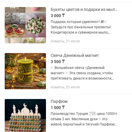
нежный, воздушный образ. Юбка из
легкого фатина...
Букеты цветов и подарки из мыла к любому празднику!
3 000 ₸
Подарки, которые удивляют! 🎁✨
Забудьте про банальные презенты!
Кондитерское и сувенирное мыло,
роскошные мыльные букеты и
Алматы, 31 июля
стильные подарочные наборы — это не
просто красиво, но и незабываемо! 🔥...
Свеча Денежный магнит
3 500 ₸
✨ Волшебная свеча «Денежный
магнит» ✨ Эта свеча создана, чтобы
притягивать деньги и возможности,
словно магнит. Она работает мягко,
Алматы, 25 июля
экологично и точно под запрос своего
хозяина. 🕯 Состав и...
Парфюм
1 000 ₸
Производство Турция 🇹🇷 цена 1000тг
объем 3 мл. Масляные духи — это
живой, бархатный и тягучий Парфюм
Плюс аромат без спирта Духи.,