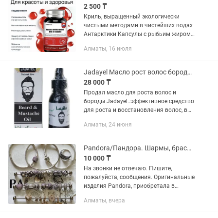
2 500 ₸
Криль, выращенный экологически
чистыми методами в чистейших водах
Антарктики Капсулы с рыбьим жиром
"Волшебный крилевый жир" от Russian
Алматы, 16 июля
Nursing крошечные — идеально
подходят для тех, кому сложно...
Jadayel Масло рост волос бороды эксклюзив эффективен
28 000 ₸
Продал масло для роста волос и
бороды Jadayel..эффективное средство
для роста и восстановления волос, в
отличие от Миноксидила масло
Алматы, 24 июня
Jadayel без отката. В состав масла
Джадаиль входят натуральные...
Pandora/Пандора. Шармы, браслеты Pandora. Золотые шармы 585
10 000 ₸
На звонки не отвечаю. Пишите,
пожалуйста, сообщения. Оригинальные
изделия Pandora, приобретала в
официальных магазинах Алматы и
Алматы, вчера
Санкт-Петербурга. Новые
(неношенные). Почти все сняты с