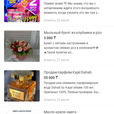
Привет всем! 👋 Мы знаем, что вы с
нетерпением ждете этого волшебного
момента, когда узнаете, кто же там у
вас растет - мальчик или девочка? 💙💖
Алматы, 29 июля
Мы предлагаем вам вместе с нами
сделать этот момент еще...
Мыльный букет из клубники и роз
3 000 ₸
Букет с летним настроением и
ароматом свежих роз и клубники🌹🍓
🔥Такой букетик из
высококачественного мыла способен
Алматы, 27 июля
радовать свою обладательницу все
лето и даже дольше👍 🔥Впоследствии,
его можно...
Продам парфюм Kajal Dahab
55 000 ₸
Продам или обменяю парфюмерную
воду Dahab by Kajal объем 100 мл.
Оригинал 100%. Любые проверки. Был
куплен в золотом яблоке 2 месяца
Алматы, 22 июля
назад. Волшебный, гипнотический
аромат от KAJAL словно окутывает...
Масло криля омега