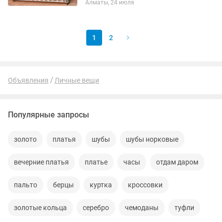
Алматы, 24 июля
который сливается с кожей и звучит
как вторая, более нежная и...
1
2
Объявления
Личные вещи
Популярные запросы
золото
платья
шубы
шубы норковые
вечерние платья
платье
часы
отдам даром
пальто
берцы
куртка
кроссовки
золотые кольца
серебро
чемоданы
туфли