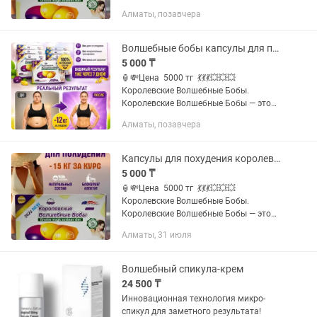
тренировок? Королевские Волшебные
Алматы, позавчера
бобы для похудения - ваш идеальный
выбор! Эффективность этого...
Волшебные бобы капсулы для похудения
5 000 ₸
🏮💸Цена 5000 тг 💃💃💃💥💥💥
Королевские Волшебные Бобы.
Королевские Волшебные Бобы — это
эффективный способ изменить образ
Алматы, позавчера
жизни, быстро восстановить
привлекательность тела, а также
внутреннее душевное...
Капсулы для похудения королевские волшебные бобы
5 000 ₸
🏮💸Цена 5000 тг 💃💃💃💥💥💥
Королевские Волшебные Бобы.
Королевские Волшебные Бобы — это
эффективный способ изменить образ
Алматы, 31 июля
жизни, быстро восстановить
привлекательность тела, а также
внутреннее душевное...
Волшебный спикула-крем
24 500 ₸
Инновационная технология микро-
спикул для заметного результата!