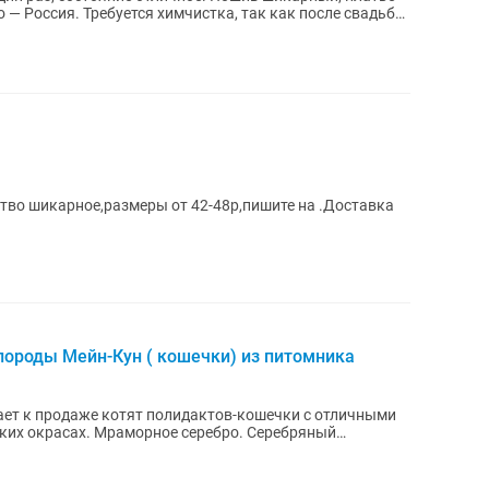
 — Россия. Требуется химчистка, так как после свадьбы
тво шикарное,размеры от 42-48р,пишите на .Доставка
роды Мейн-Кун ( кошечки) из питомника
ет к продаже котят полидактов-кошечки с отличными
расах. Мраморное серебро. Серебряный
ли...