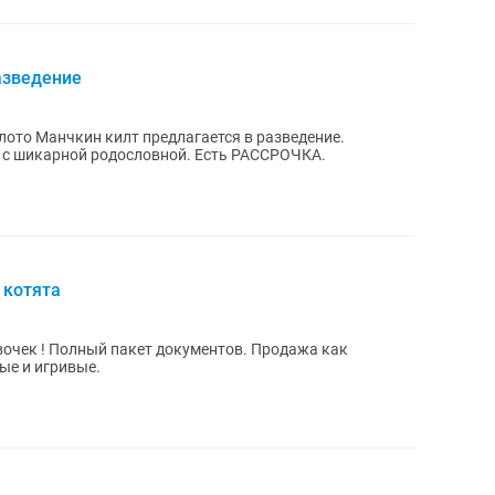
азведение
ото Манчкин килт предлагается в разведение.
 с шикарной родословной. Есть РАССРОЧКА.
 котята
чек ! Полный пакет документов. Продажа как
ые и игривые.