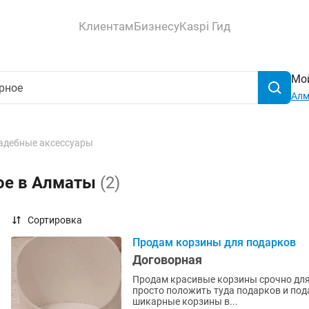
Клиентам
Бизнесу
Kaspi Гид
Мой
Ал
адебные аксессуары
ое в Алматы
(2)
Сортировка
Продам корзины для подарков
Договорная
Продам красивые корзины срочно для 
просто положить туда подарков и пода
шикарные корзины в...