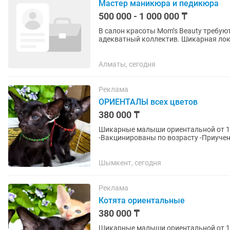
Мастер маникюра и педикюра
500 000 - 1 000 000 ₸
В салон красоты Mom’s Beauty требуют
адекватный коллектив. Шикарная лок
Алматы, сегодня
Реклама
ОРИЕНТАЛЫ всех цветов
380 000 ₸
Шикарные малыши ориентальной от 1 м
-Вакцинированы по возрасту -Приученные к лотку и когтеточке -Документы и договор
-Подарки каждому --Помощь в Отправк
Шымкент, сегодня
Реклама
Котята ориентальные
380 000 ₸
Шикарные малыши ориентальной от 1 м