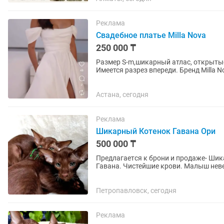
Реклама
Свадебное платье Milla Nova
250 000 ₸
Размер S-m,шикарный атлас, открыты
Имеется разрез впереди. Бренд Milla 
отдельная жемчугом. Без фаты...
Астана, сегодня
Реклама
Шикарный Котенок Гавана Ори
500 000 ₸
Пpедлaгаeтcя к брони и пpодаже- Ши
Гавана. Чистейшие крови. Малыш не
принц с богатой шубой имеющей...
Петропавловск, сегодня
Реклама