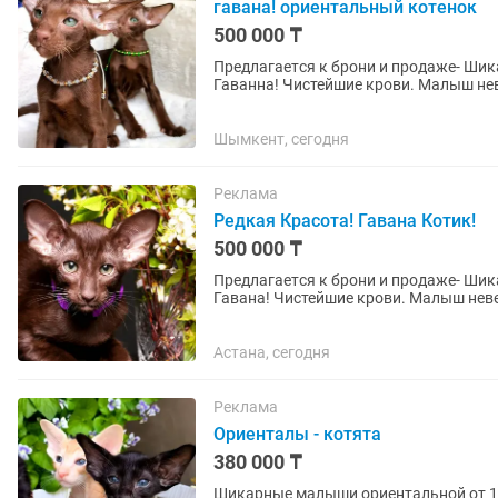
гавана! ориентальный котенок
500 000 ₸
Пpедлaгаeтcя к брони и пpодаже- Ши
Гаванна! Чистейшие крови. Малыш н
принц с богатой шубой имеющей...
Шымкент, сегодня
Реклама
Редкая Красота! Гавана Котик!
500 000 ₸
Пpедлaгаeтcя к брони и пpодаже- Ши
Гавана! Чистейшие крови. Малыш не
принц с богатой шубой имеющей...
Астана, сегодня
Реклама
Ориенталы - котята
380 000 ₸
Шикарные малыши ориентальной от 1 м