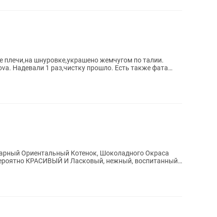
е плечи,на шнуровке,украшено жемчугом по талии.
Nova. Надевали 1 раз,чистку прошло. Есть также фата
карный Ориентальный Котенок, Шоколадного Окраса
вероятно КРАСИВЫЙ И Ласковый, нежный, воспитанный