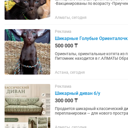
-Вакцинированы по возрасту -Приученные к лотку и когтеточке -Документы и договор
-Подарки каждому --Помощь в Отправк
Алматы, сегодня
Реклама
Шикарные Голубые Ориенталочк
500 000 ₸
Ориенталы, ориентальные котята из пи
Питомник находится в г.АЛМАТЫ Обработка от паразитов и прививки в плане по графику. В
наличии разные расцветки ....
Астана, сегодня
Реклама
Шикарный диван б/у
300 000 ₸
Продается шикарный классический див
перепланировки — для нового простр
площадь, оставили бы...
Алматы, сегодня