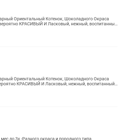
карный Ориентальный Котенок, Шоколадного Окраса
евероятно КРАСИВЫЙ И Ласковый, нежный, воспитанный
карный Ориентальный Котенок, Шоколадного Окраса
вероятно КРАСИВЫЙ И Ласковый, нежный, воспитанный
ес до 3х -Разного окраса и породного типа