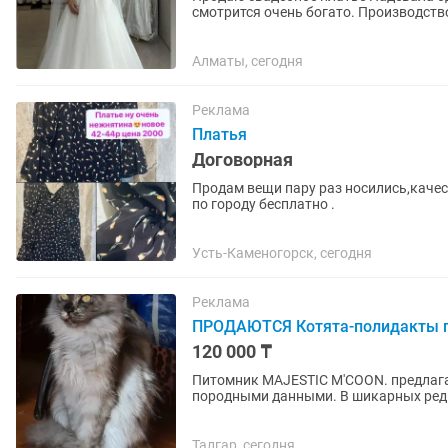
смотрится очень богато. Производство
не стирали. Подойдет...
Алматы, сегодня
Реклама
Платья
Договорная
Продам вещи пару раз носились,качес
по городу бесплатно .
Усть-Каменогорск, сегодня
Реклама
ПРОДАЮТСЯ Котята-полидакты по
120 000 ₸
Питомник MAJESTIC M'COON. предлага
породными данными. В шикарных редких ок
черепаховый Породы Мейн-Кун. Родите
Талгар, сегодня