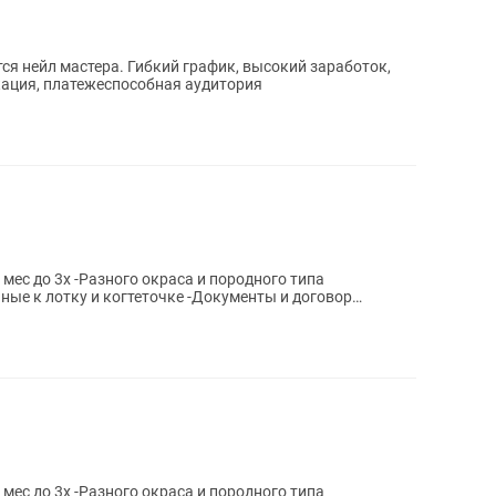
ся нейл мастера. Гибкий график, высокий заработок,
ация, платежеспособная аудитория
ес до 3х -Разного окраса и породного типа
е...
ес до 3х -Разного окраса и породного типа