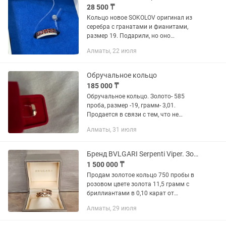
28 500 ₸
Кольцо новое SOKOLOV оригинал из
серебра с гранатами и фианитами,
размер 19. Подарили, но оно
великовато, и я серебро не ношу.
Алматы, 22 июля
Пломбу сорвала, поэтому поменять не
дали. Не носила, только примерила 2...
Обручальное кольцо
185 000 ₸
Обручальное кольцо. Золото- 585
проба, размер -19, грамм- 3,01.
Продается в связи с тем, что не
подошел размер.куплено в ювелирном.
Алматы, 31 июля
( не базар, не масс маркет).
Бренд BVLGARI Serpenti Viper. Золотое кольцо 750 пробы с бриллиантами.
1 500 000 ₸
Продам золотое кольцо 750 пробы в
розовом цвете золота 11,5 грамм с
бриллиантами в 0,10 карат от
всемирно известного бренда BVLGARI
Алматы, 29 июля
коллекция Serpenti Viper оригинал.
Размер кольца 2XL наш 19-19,5-20...