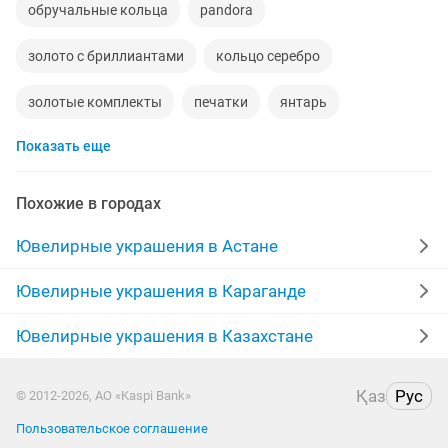
обручальные кольца
pandora
золото с бриллиантами
кольцо серебро
золотые комплекты
печатки
янтарь
Показать еще
белое золото
серьги
комплекты с бриллиантами
мужские перстни
ювелирные изделия
Похожие в городах
серебряные цепочки
изумруд
swarovski
Ювелирные украшения в Астане
цепочки
золото 750
мужские кольца
кулоны
Ювелирные украшения в Караганде
кольцо новое
браслеты
золотая цепь
Ювелирные украшения в Казахстане
перстень
украшения
серьги с бриллиантами
Қаз
Рус
© 2012-2026, АО «Kaspi Bank»
кулоны золотые
серебряные серьги
Пользовательское соглашение