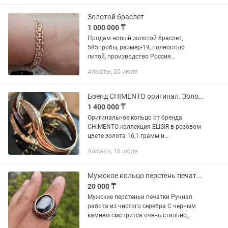
Золотой браслет
1 000 000 ₸
Продам новый золотой браслет,
585пробы, размер-19, полностью
литой, производство Россия
заводская, имеется сертификат
Алматы, 20 июля
качества, адрес производителя "Эстет"
ювелирный завод, в упаковке, без...
Бренд СНІМЕNТО оригинал. Золотое кольцо 750 пробы с бриллиантами.
1 400 000 ₸
Оригинальное кольцо от бренда
СНІМЕNТО коллекция ELISIR в розовом
цвете золота 16,1 грамм и
бриллиантами в 0,50 карат отличной
Алматы, 16 июля
чистоты и цвета. По середине кольца
стоит драгоценный камень...
Мужское кольцо перстень печатка
20 000 ₸
Мужские перстеньи печатки Ручная
работа из чистого серебра С черным
камнем смотрится очень стильно,
богато Размеры 19-20 Абсолютно