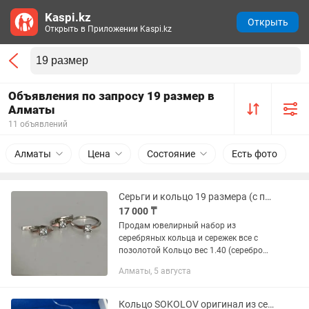
Kaspi.kz
Открыть
Открыть в Приложении Kaspi.kz
Объявления по запросу 19 размер в
Алматы
11 объявлений
Алматы
Цена
Состояние
Есть фото
Серьги и кольцо 19 размера (с позолотой)
17 000 ₸
Продам ювелирный набор из
серебряных кольца и сережек все с
позолотой Кольцо вес 1.40 (серебро
1.34, золото 0.02) размер 19 Серьги вес
Алматы, 5 августа
2.95 (серебро 2.83, золото 0.04)
Осталось только фото бирки...
Кольцо SOKOLOV оригинал из серебра с гранатами и фианитами, размер 19