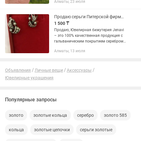
Алматы, 23 июля
новые Чистое серебро любые проверки
Будет достойным подарком...
Продаю серьги Питерской фирмы Jenavi
1 500 ₸
Продаю, Ювелирная бижутерия Jenavi
– это 100% качественная продукция с
гальваническим покрытием серебром
999,9 проба, родий). Покрытие
Алматы, 13 июля
украшений гипоаллергенно и подходит
людям с повышенной...
Объявления
Личные вещи
Аксессуары
Ювелирные украшения
Популярные запросы
золото
золотые кольца
серебро
золото 585
кольца
золотые цепочки
серьги золотые