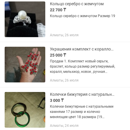
Кольцо серебро с жемчугом
22 700 ₸
Кольцо серебро с жемчугом Размер 19
Алматы, 26 июля
Украшения комплект с кораллом и браслет-ремень серебро 925
25 000 ₸
Продам 1. Комплект новый серьги,
браслет, кольцо размер регулируемый,
коралл, мельхиор, новое , ручная
работа, 29 000 2. Браслет-ремень,
Алматы, 26 июля
серебро 925, новый , на тонкое
запястье, 19 000
Колечки бижутерия с натуральными камнями
3 000 ₸
Колечки бижутерные с натуральными
камнями 17 размер и колечко
меняющее цвет 18 размера (19
написано) маломерит .
Алматы, 24 июля