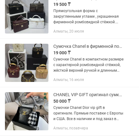
19 500 ₸
Прямоугольная форма с
закругленными углами , украшенная
фирменной ромбовидной стёжкой.
Двойная молния по периметру,
Алматы, 20 июля
короткая верхняя ручка и длинный
плечевой ремень-цепочка
переплетенная с кожей....
Сумочка Chanel в фирменной подарочной коробке
19 000 ₸
Сумочки Chanel в компактном размере
с характерной ромбовидной стёжкой,
жёсткой верхней ручкой и длинным
плечевым ремнем-цепочкой.
Алматы, 16 июля
Стеганный корпус с логотипом.
Размеры: 11 см мини, высота 9 см В...
CHANEL VIP GIFT оригинал сумки шоперы
50 000 ₸
Сумочки Chanel Dior vip gift в
оригинале. Прямые поставки с Европы
и США. Все в наличии и под заказ в
Алматы. Работаем по рознице и опту.
Алматы, позавчера
По всем интересующим вопросам
писать сразу на номер. Полный...