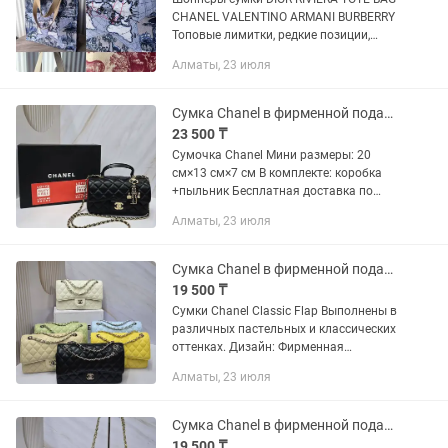
CHANEL VALENTINO ARMANI BURBERRY
Топовые лимитки, редкие позиции,
которые трудно достать во всем мире.
Алматы, 23 июля
Только оригиналы, выкупаю напрямую
у производителей. В...
Сумка Chanel в фирменной подарочной коробке
23 500 ₸
Сумочка Chanel Мини размеры: 20
см×13 см×7 см В комплекте: коробка
+пыльник Бесплатная доставка по
городу Алматы. Действует доставка по
Алматы, 23 июля
всем регионам Казахстана.
Сумка Chanel в фирменной подарочной коробке
19 500 ₸
Сумки Chanel Classic Flap Выполнены в
различных пастельных и классических
оттенках. Дизайн: Фирменная
ромбовидная стёжка и двойной
Алматы, 23 июля
клапан. Гладкая кожа Фурнитура:
серебристая цепочка, фурнитура...
Сумка Chanel в фирменной подарочной коробке
19 500 ₸