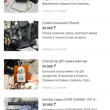
фирменная подарочная коробка,
пыльник Материал: Чёрная кожа, с
Алматы, 27 июля
гладкой слегка глянцевой фактурой.
Узнаваемая ромбовидная...
Сумка кожаная Chanel
40 000 ₸
Новая кожаная сумка, оригинал бренд
Chanel, в точности как на фото.
Алматы, 26 июля
Chanel vip gift сумка винтаж
50 000 ₸
Большой ассортимент vip gift
продуктов. В наличии в Алматы.
Прямые поставки с Европы, США,
Англии, Канады, Японии. Только
Алматы, 23 июля
оригинальная продукция. Сумки,
клатчи, косметички, косметические
наборы и...
Шопер сумка DIOR CHANEL VIP GIFT оригинал
30 000 ₸
Шопперы сумки DIOR RIVIERA TOTE BAG