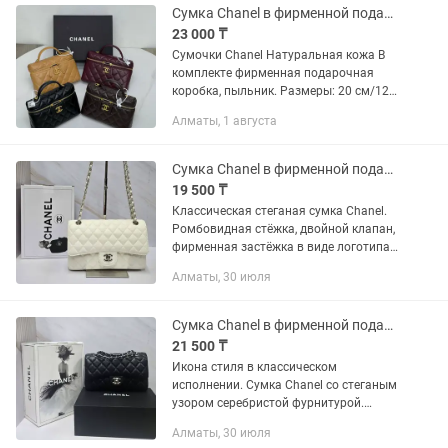
Сумка Chanel в фирменной подарочной коробке
23 000 ₸
Сумочки Chanel Натуральная кожа В
комплекте фирменная подарочная
коробка, пыльник. Размеры: 20 см/12
см Бесплатная доставка по городу
Алматы, 1 августа
Алматы. Действует доставка по всем
регионам Казахстана.
Сумка Chanel в фирменной подарочной коробке
19 500 ₸
Классическая стеганая сумка Chanel.
Ромбовидная стёжка, двойной клапан,
фирменная застёжка в виде логотипа.
Ремешок выполнен в виде цепочки,
Алматы, 30 июля
переплетенной с кожей в цвет сумки.
Размеры: 25 см В...
Сумка Chanel в фирменной подарочной коробке
21 500 ₸
Икона стиля в классическом
исполнении. Сумка Chanel со стеганым
узором серебристой фурнитурой.
Размеры: 25 см/15 см Двойной клапан
Алматы, 30 июля
, узнаваемая застёжка и плечевой