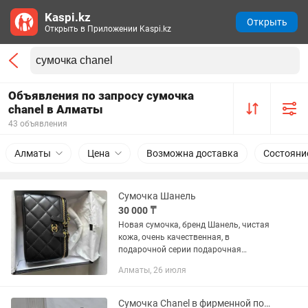
Kaspi.kz
Открыть
Открыть в Приложении Kaspi.kz
Объявления по запросу сумочка
chanel в Алматы
43 объявления
Алматы
Цена
Возможна доставка
Состояни
Сумочка Шанель
30 000 ₸
Новая сумочка, бренд Шанель, чистая
кожа, очень качественная, в
подарочной серии подарочная
упаковка, сумочка восторг! Цена
Алматы, 26 июля
указана ниже себестоимости, есть
доставка, могу привезти показать.
Сумочка Chanel в фирменной подарочной коробке