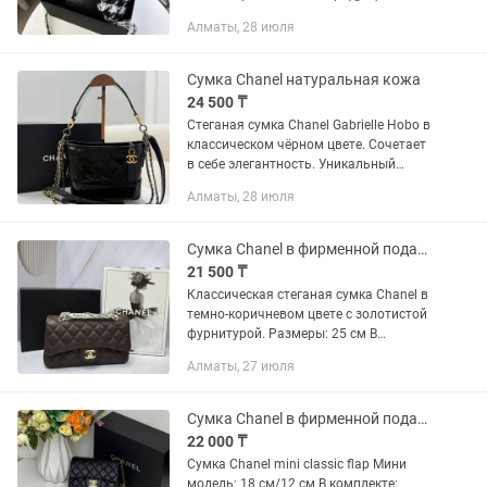
Сумки, клатчи, косметички,
Алматы, 28 июля
косметические наборы и др. Все новое,
можно для себя, а так же на...
Сумка Chanel натуральная кожа
24 500 ₸
Стеганая сумка Chanel Gabrielle Hobo в
классическом чёрном цвете. Сочетает
в себе элегантность. Уникальный
плечевой ремень - двойная длинная
Алматы, 28 июля
цепочка переплетенная с кожей.
Комбинированная...
Сумка Chanel в фирменной подарочной коробке
21 500 ₸
Классическая стеганая сумка Chanel в
темно-коричневом цвете с золотистой
фурнитурой. Размеры: 25 см В
комплекте: фирменная подарочная
Алматы, 27 июля
коробка, пыльник Бесплатная
доставка по городу Алматы....
Сумка Chanel в фирменной подарочной коробке
22 000 ₸
Сумка Chanel mini classic flap Мини
модель: 18 см/12 см В комплекте: