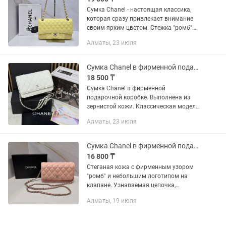
Сумка Chanel - настоящая классика,
которая сразу привлекает внимание
своим ярким цветом. Стежка "ромб"
придаёт коже объем и узнаваемую
Алматы, 23 июля
фактуру. Яркий солнечный жёлтый,
оттенок Sunflower Фурнитура...
Сумка Chanel в фирменной подарочной коробке
18 500 ₸
Сумка Chanel в фирменной
подарочной коробке. Выполнена из
зернистой кожи. Классическая модель.
Фирменная стеганая текстура с
Алматы, 23 июля
легендарным переплетенным
ремешком из кожи и цепочки.
Фурнитура из...
Сумка Chanel в фирменной подарочной коробке
16 800 ₸
Стеганая кожа с фирменным узором
"ромб" и небольшим логотипом на
клапане. Узнаваемая цепочка,
переплетенная с кожаной лентой.
Алматы, 19 июля
Компактная модель, размер 19 см/11
см/3 см Оснащен кнопкой - застёжкой
В...