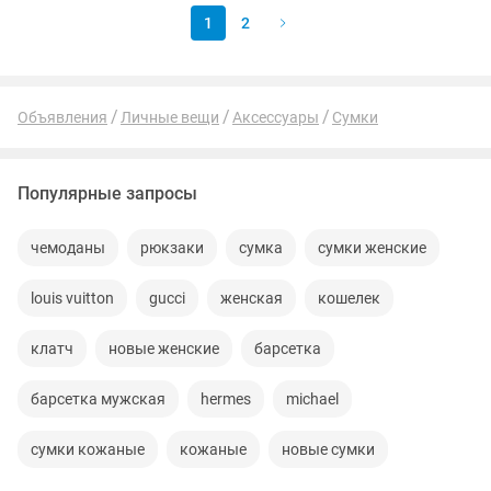
1
2
Объявления
Личные вещи
Аксессуары
Сумки
Популярные запросы
чемоданы
рюкзаки
сумка
сумки женские
louis vuitton
gucci
женская
кошелек
клатч
новые женские
барсетка
барсетка мужская
hermes
michael
сумки кожаные
кожаные
новые сумки