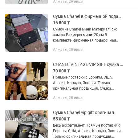
Алматы, 29 июля
узором Camellia Дизайн: сумка имеет
откидной клапан,...
Сумка Chanel в фирменной подарочной коробке
16 500 ₸
Сумочка Chanel мини Материал: эко
замша Размеры мини: 20 см В
комплекте: фирменная подарочная
коробка, пыльник. Бесплатная
Алматы, 29 июля
доставка по городу Алматы. Действует
доставка по всем регионам
Казахстана.
CHANEL VINTAGE VIP GIFT сумка оригинал в наличии
70 000 ₸
Прямые поставки с Европы, США,
Англии, Канады, Японии. Только
оригинальная продукция. Сумки,
клатчи, косметички, косметические
Алматы, 28 июля
наборы и др. Все новое, можно для
себя, а так же на подарки....
Сумка Chanel vip gift оригинал
55 000 ₸
Весь ассортимент Прямые поставки с
Европы, США, Англии, Канады, Японии.
Только оригинальная продукция.