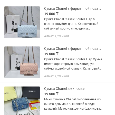
ремень-цепочка, переплетенная с...
Сумка Chanel в фирменной подарочной коробке
19 500 ₸
Сумка Chanel Classic Double Flap в
светло-голубом цвете. Классический
стёганный корпус с передним
клапаном и застёжкой в форме
Алматы, 29 июля
логотипа. Фирменная цепочка ,
переплетенная с кожаной...
Сумка Chanel в фирменной подарочной коробке
19 500 ₸
Сумка Chanel Classic Double Flap Сумка
имеет характерную ромбовидную
стёжку и двойной клапан. Культовый
поворотный замок в форме логотипа.
Алматы, 29 июля
Ремешок - цепочка, переплетенный с
кожаной вставкой. В...
Сумка Chanel джинсовая
19 500 ₸
Мини сумочка Chanel выполненная из
синего денима с вышивкой в виде
камелий. Материал: деним (джинсовая
ткань) синего цвета с характерным