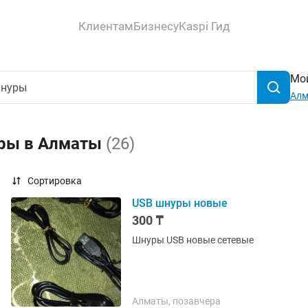
Клиентам
Бизнесу
Kaspi Гид
Мой
Ал
уры в Алматы
(26)
Сортировка
USB шнуры новые
300 ₸
Шнуры USB новые сетевые
Алматы, позавчера