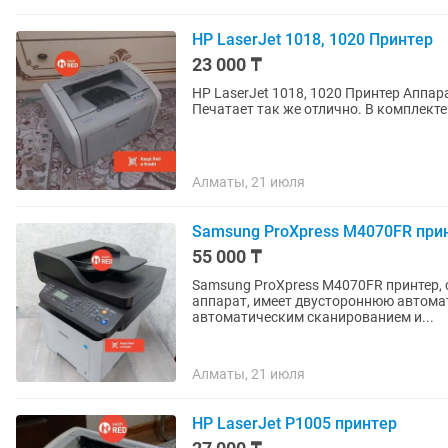
HP LaserJet 1018, 1020 Принтер
23 000 ₸
HP LaserJet 1018, 1020 Принтер Аппарат в отличном состоянии, после полной профилактики,
Печатает так же 
Алматы, 21 июля
Samsung ProXpress M4070FR прин
55 000 ₸
Samsung ProXpress M4070FR принтер, сканер, копир Прошить М
аппарат, имеет двустороннюю автоматическую 
автоматическим сканированием и...
Алматы, 21 июля
HP LaserJet P1005 принтер