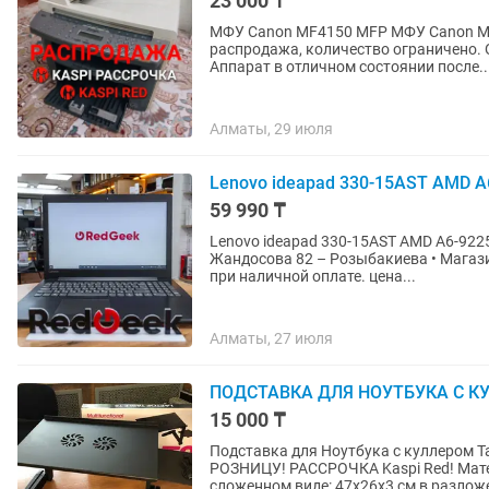
23 000 ₸
МФУ Canon MF4150 MFP МФУ Canon MF4350
распродажа, количество ограничено. Оба принтера с двух сторонней печатью (дуплекс)
Аппарат в отличном состоянии после..
Алматы, 29 июля
Lenovo ideapad 330-15AST AMD A6
59 990 ₸
Lenovo ideapad 330-15AST AMD A6-9225 Ra
Жандосова 82 – Розыбакиева • Магазин Электронн
при наличной оплате. цена...
Алматы, 27 июля
ПОДСТАВКА ДЛЯ НОУТБУКА С КУЛ
15 000 ₸
Подставка для Ноутбука с куллером
РОЗНИЦУ! РАССРОЧКА Kaspi Red! Материал: алюминиевый сплав, пластик Размеры: в
сложенном виде: 47х26х3 см в разлож