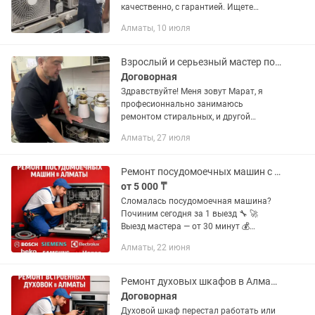
качественно, с гарантией. Ищете
надежных мастеров, которые
Алматы, 10 июля
установят кондиционер аккуратно и с
первого раза? Вы нашли именно...
Взрослый и серьезный мастер по ремонту стиральных машин! Алматы и обл.!
Договорная
Здравствуйте! Меня зовут Марат, я
професионнально занимаюсь
ремонтом стиральных, и другой
бытовой техники более 15 лет.
Алматы, 27 июля
Ремонтирую стиральные машины
любой марки производителя.Такие как
LG, SAMSUNG,...
Ремонт посудомоечных машин с выездом на дом
от 5 000 ₸
Сломалась посудомоечная машина?
Починим сегодня за 1 выезд 🔧 🚀
Выезд мастера — от 30 минут 💰
Диагностика — БЕСПЛАТНО (при
Алматы, 22 июня
ремонте) 🛠 Ремонт на месте — 90%
случаев 📄 Гарантия до 12 месяцев ❗
Частые...
Ремонт духовых шкафов в Алматы
Договорная
Духовой шкаф перестал работать или