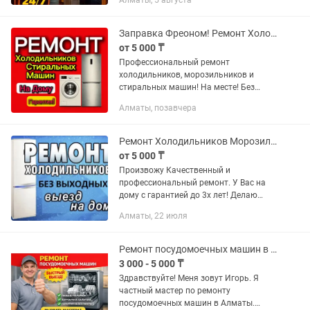
Алматы, 5 августа
отказал? Мы приедем в любой район
Алматы и восстановим его работу...
Заправка Фреоном! Ремонт Холодильников и Стиральных Машин! На Дому!
от 5 000 ₸
Профессиональный ремонт
холодильников, морозильников и
стиральных машин! На месте! Без
вывоза техники! Стаж более 15 лет!
Алматы, позавчера
Качественно и бережно устраним
проблему любой сложности! Гарантия
на все...
Ремонт Холодильников Морозильников На дому Алматы Заправка фреоном Гарантия
от 5 000 ₸
Произвожу Качественный и
профессиональный ремонт. У Вас на
дому с гарантией до 3х лет! Делаю
Качественный ремонт холодильников
Алматы, 22 июля
и морозильных марок: LG
(Элджи),Bosch (бош),Siemens
(Сименс),Electrolux...
Ремонт посудомоечных машин в Алматы на дому. Частный мастер.
3 000 - 5 000 ₸
Здравствуйте! Меня зовут Игорь. Я
частный мастер по ремонту
посудомоечных машин в Алматы.