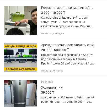
отвод воды Накопитель льдас...
Ремонт стиральных машин в Алматы с выездом на дом недорого
3 000 - 10 000 ₸
Сәлеметсіз бе! Здравствуйте, меня
зовут Руслан. Разговариваю на
казахском и русском языке. Ремонт
стиральных машин на Выезд на Дому с
Алматы, сегодня
Гарантией Диагностика Установка
Ремонтирую стиральные машины...
Аренда телевизоров Алматы от 42 до 100 дюймов
20 000 - 500 000 ₸
Предоставляем телевизоры в Аренду
под различные задачи в Алматы
Прайс: 1 день 50 дюймов (Xiaomi / Lg
50") - 45к / сутки 55 дюймов (Xiaomi
Алматы, 9 июля
55") - 55к / сутки 65 дюймов (Xiaomi
65") - 60к / сутки 75...
Реклама
Холодильник
39 000 ₸
холодильник LG Samsung Beko полный
рабочий гарантия есть 40 000 тг до
150 000 тг много сразу