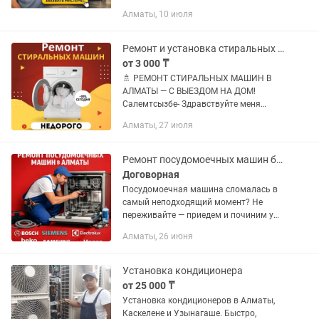
Выезд по всем районам. Диагностика/
Алматы, 10 июля
выезд: 3 000–5 000 тг (при ремонте —
бесплатно). Гарантия на работу и...
Ремонт и установка стиральных машин в Алматы с выездом на дому fast
от 3 000 ₸
🚿 РЕМОНТ СТИРАЛЬНЫХ МАШИН В
АЛМАТЫ — С ВЫЕЗДОМ НА ДОМ!
Салемтсызбе- Здравствуйте меня
зовут Руслан. Опыт 9 лет Сломалась
Алматы, 27 июля
стиралка? Не сливает воду, не крутит
барабан или шумит? Звоните —
приеду...
Ремонт посудомоечных машин быстро с гарантией
Договорная
Посудомоечная машина сломалась в
самый неподходящий момент? Не
переживайте — приедем и починим уже
сегодня 👨🔧 🚀 Выезд мастера — от 30
Алматы, 26 июня
минут 🔍 Диагностика — бесплатно в
случае ремонта 🛠 Ремонт на...
Установка кондиционера
от 25 000 ₸
Установка кондиционеров в Алматы,
Каскелене и Узынагаше. Быстро,