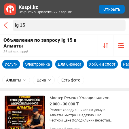
Kaspi.kz
Открыть
Открыть в Приложении Kaspi.kz
Объявления по запросу lg 15 в
Алматы
36 объявлений
Услуги
Электроника
Для бизнеса
Хобби и спорт
Ра
Алматы
Цена
Есть фото
Мастер Ремонт Холодильников Морозильников В Алматы Круглосуточно
2 000 - 30 000 ₸
Ремонт холодильников на дому в
Алматы Быстро • Надежно • По
честной цене Холодильник перестал
морозить, шумит, течет или полностью