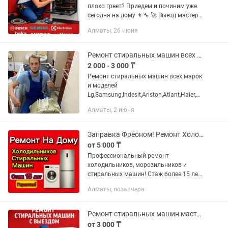
плохо греет? Приедем и починим уже
сегодня на дому 👨🔧 🚀 Выезд мастера
— от 30 минут 🔍 Диагностика —
Алматы, 26 июня
бесплатно 🛠 Ремонт за 1 визит (90%
случаев) 📄 Гарантия до 12...
Ремонт стиральных машин всех марок
2 000 - 3 000 ₸
Ремонт стиральных машин всех марок
и моделей
Lg,Samsung,Indesit,Ariston,Atlant,Haier,Ve
stel Ремонт любой сложности
Алматы, 2 июня
Огромный опыт работы более 15 лет
Гарантия на все проделанные работы
до 2 лет
Заправка Фреоном! Ремонт Холодильников и Стиральных Машин! На дому!
от 5 000 ₸
Профессиональный ремонт
холодильников, морозильников и
стиральных машин! Стаж более 15 лет!
Качественно и по разумной цене
Алматы, позавчера
устраним неисправность любой
сложности без вывоза техники!
Гарантия на...
Ремонт стиральных машин мастер с выездом на дом сегодня
от 3 000 ₸