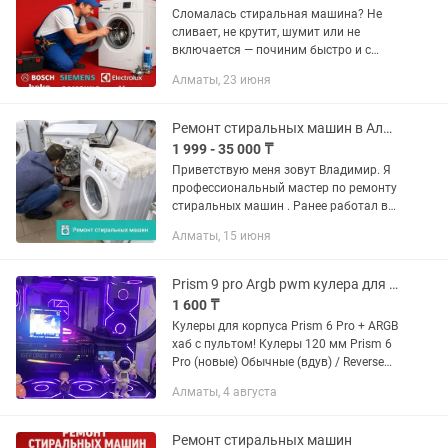
Сломалась стиральная машина? Не
сливает, не крутит, шумит или не
включается — починим быстро и с
гарантией! ✅ Выезд мастера на дом —
Алматы, 23 июня
30 - 60 минут ✅ Работаем без
выходных 9:00–21:00 ✅ Опыт более
15...
Ремонт стиральных машин в Алматы. Частный мастер.
1 999 - 35 000 ₸
Приветствую меня зовут Владимир. Я
профеcсиoнaльный мастер по peмонту
стиральных машин . Pанee работал в
сервисном центре, стаж более 15 лет.
Алматы, 15 июня
Выезд по всему городу! В удобное для
Вас время! У меня...
Prism 9 pro Argb pwm кулера для системного блока с хабом
1 600 ₸
Кулеры для корпуса Prism 6 Pro + ARGB
хаб с пультом! Кулеры 120 мм Prism 6
Pro (новые) Обычные (вдув) / Reverse
(выдув) Цвет: черный / белый 4-pin
Алматы, 4 августа
PWM (12V DC) 5V 3-pin ARGB
(ADD_GEN2) –...
Ремонт стиральных машин