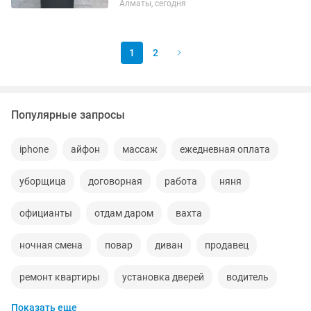
Алматы, сегодня
1
2
Популярные запросы
iphone
айфон
массаж
ежедневная оплата
уборщица
договорная
работа
няня
официанты
отдам даром
вахта
ночная смена
повар
диван
продавец
ремонт квартиры
установка дверей
водитель
Показать еще
велосипед
медсестра
удаленная работа