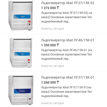
специалистам!...
Льдогенератор Abat ЛГ-37/15К-02
1 272 000 ₸
Льдогенератор Abat ЛГ-37/15К-02( на
заказ) Основные характеристики Тип
льдакубиковый лед
Производительность37 кг/сутки Тип
Алматы, сегодня
водоснабжениятребуется подвод и
отвод воды Расход воды259 л/сутки
Накопитель...
Льдогенератор Abat ЛГ-46/15К-01
1 350 000 ₸
Льдогенератор Abat ЛГ-46/15К-01 (на
заказ) Основные характеристики Тип
льдакубиковый лед
Производительность46 кг/сутки Тип
Алматы, сегодня
водоснабжениятребуется подвод и
отвод воды Накопитель льдас...
Льдогенератор Abat ЛГ-37/15К-01
1 260 000 ₸
Льдогенератор Abat ЛГ-37/15К-01(на
заказ) Основные характеристики Тип
льдакубиковый лед
Производительность37 кг/сутки Тип
Алматы, сегодня
водоснабжениятребуется подвод и