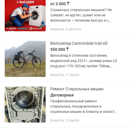
от 2 000 ₸
Сломалась стиральная машина? Не
сливает, не крутит, шумит или не
включается — починим быстро и с
гарантией! ✅ Выезд мастера на дом —
Алматы, 4 августа
30 - 60 минут ✅ Работаем без
выходных 9:00–21:00 ✅ Опыт более
15...
Велосипед Cannondale trail sl3
550 000 ₸
Велосипед в отличном состоянии,
модельный ряд 2021г., размер рамы LG
(под рост 170-182см) пробег 768км,
хорошо держит накат, легко
Алматы, 17 июля
взбирается в подъемы (при
определенной сноровке) устойчивый
на...
Ремонт Стиральных машин
Договорная
Профессиональный ремонт
стиральных, посудомоечных и
сушильных машин в Алматы и области
Если ваша техника перестала
Алматы, 13 июля
работать, не спешите покупать новую
— обратитесь к квалифицированным