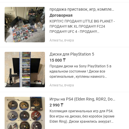
бережно. Благодаря IPS-матрице и
высокой частоте обновления, он...
продажа приставок, игр, комплектующих,
Договорная
КОРПУС ПРОДАН!!! LITTLE BIG PLANET -
ПРОДАН!!! MK XL ПРОДАН!!! FC24
ПРОДАН!!! UFC 4 - ПРОДАН!!!
Playstation 4 - ПРОДАН!!! продаются
Алматы, вчера
плейстейшен playstation 3: 45000тг
playstation 3 super slim...
Диски для PlayStation 5
15 000 ₸
Продам диски на Sony PlayStation 5 в
идеальном состоянии ! Диски все
оригинальные , куплены намного
дороже в Marvin ! 1. Need For Speed
Алматы, вчера
Unbound - 15к 2. Grand Theft Auto 5 - 15к
3. Uncharted...
Игры на PS4 (Elden Ring, RDR2, Doom, Fallout, Assassin creed, и т.д.)
2 990 ₸
Коллекция оригинальных игр для PS4.
Все игры на дисках, без коробок (кроме
Elden Ring). Диски хранились аккуратно
в отдельном кейсе, без сколов и