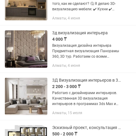
того, как ее сделают? 🤔 Я делаю 3D-
визуализацию мебели: ✔️ Кухни ✔️
Шкафы ✔️ Любые проекты Ты
Алматы, 4 июня
получаешь реалистичную картинку, как
в жизни 🔥 📈 Это помогает: —...
3д визуализация интерьера
4 000 ₸
Визуализация дизайна интерьера
Предметная визуализация Панорамы
360, 3D тур. Работаем со всеми
стилями, онлайн. Цена за кв.м.- 4000
Алматы, 4 июня
тг.
3Д Визуализация интерьеров в 3d Max (3ds Max), Corona render
2 200 - 3 000 ₸
Работаю с дизайнерами интерьеров.
Качественная 3D визуализация
интерьеров в программах 3ds Max и
Corona Renderer для Ваших красивых
Алматы, 15 июля
проектов, 3д визуализатор уже более
семи лет, имею высшее...
Эскизный проект, консультация по узаконению дома, 3д визуализация
500 - 2 000 ₸