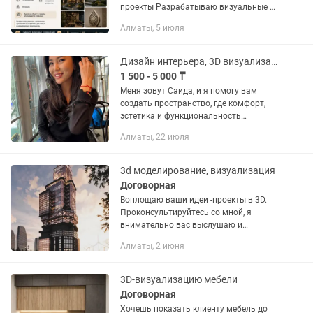
проекты Разрабатываю визуальные и
проектные решения для квартир,
Алматы, 5 июля
домов, коммерческих помещений,
фасадов, ландшафта и малых...
Дизайн интерьера, 3D визуализация , рабочие чертежи
1 500 - 5 000 ₸
Меня зовут Саида, и я помогу вам
создать пространство, где комфорт,
эстетика и функциональность
соединяются в гармонии. Что входит в
Алматы, 22 июля
проект: • Исходный план помещения (
обмерный план) • План...
3d моделирование, визуализация
Договорная
Воплощаю ваши идеи -проекты в 3D.
Проконсультируйтесь со мной, я
внимательно вас выслушаю и
предложу лучшее решение вашей
Алматы, 2 июня
задачи. Принимаю заказы из разных
сфер где могут пригодиться мои
навыки ....
3D-визуализацию мебели
Договорная
Хочешь показать клиенту мебель до