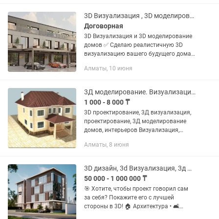
каждой детали, чтобы передать
клиентам...
3D Визуализация , 3D моделирование
Договорная
3D Визуализация и 3D моделирование
домов ✅ Сделаю реалистичную 3D
визуализацию вашего будущего дома.
✅ 3D моделирование по чертежам или
Алматы, 10 июня
фото. ✅ Помогу «увидеть» проект до
строительства - внешний...
3Д моделирование. Визуализация.
1 000 - 8 000 ₸
3D проектирование, 3Д визуализация,
проектирование, 3Д моделирование
домов, интерьеров Визуализация,
дизайн интерьера квартиры, офиса,
Алматы, 8 июня
кафе, ресторана, бутиков, магазинов,
жилых и общественных...
3D дизайн, 3d Визуализация, 3д Визуализатор
50 000 - 1 000 000 ₸
🎯 Хотите, чтобы проект говорил сам
за себя? Покажите его с лучшей
стороны в 3D! 🏠 Архитектура • 🛋️
Интерьеры • 🌆 Экстерьеры ✅