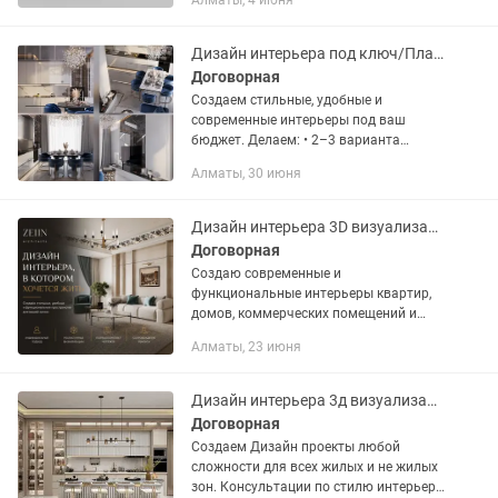
Алматы, 4 июня
принтере. Мои навыки включают:
Работа в программе моделирования
Blender...
Дизайн интерьера под ключ/Планировки 3D визуализации
Договорная
Создаем стильные, удобные и
современные интерьеры под ваш
бюджет. Делаем: • 2–3 варианта
планировок • Коллажи для каждого
Алматы, 30 июня
помещения • Профессиональные 3D
визуализации • Подбор мебели и
материалов •...
Дизайн интерьера 3D визуализация Авторский надзор
Договорная
Создаю современные и
функциональные интерьеры квартир,
домов, коммерческих помещений и
офисов. ✔ Планировочные решения ✔
Алматы, 23 июня
Фотореалистичная 3D-визуализация ✔
Полный комплект рабочих чертежей ✔
Подбор...
Дизайн интерьера 3д визуализация
Договорная
Создаем Дизайн проекты любой
сложности для всех жилых и не жилых
зон. Консультации по стилю интерьера