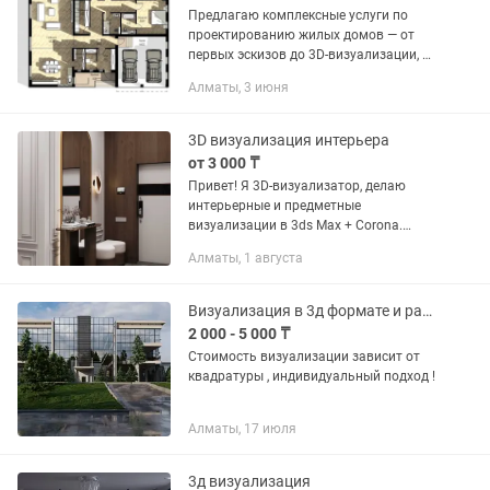
Предлагаю комплексные услуги по
проектированию жилых домов — от
первых эскизов до 3D-визуализации, а
также консультации по вопросам
Алматы, 3 июня
узаконения дома, получения АПЗ и
согласования проекта. Моя работа...
3D визуализация интерьера
от 3 000 ₸
Привет! Я 3D-визуализатор, делаю
интерьерные и предметные
визуализации в 3ds Max + Corona.
Помогаю показать проект так, чтобы
Алматы, 1 августа
клиент сразу понял атмосферу,
материалы, свет и итоговый
результат....
Визуализация в 3д формате и расстановка
2 000 - 5 000 ₸
Стоимость визуализации зависит от
квадратуры , индивидуальный подход !
Алматы, 17 июля
3д визуализация