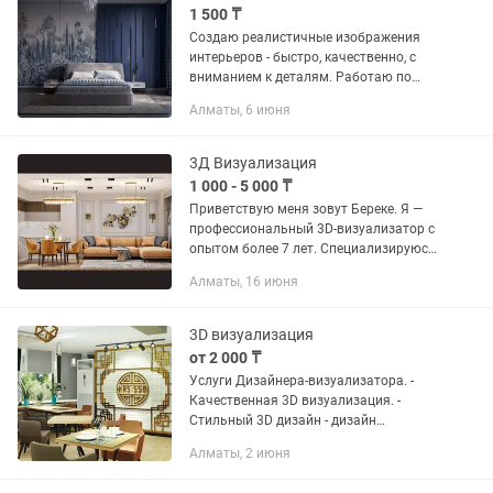
1 500 ₸
Создаю реалистичные изображения
интерьеров - быстро, качественно, с
вниманием к деталям. Работаю по
договору, цена 1 500 тенге за 1 кв.м.,
Алматы, 6 июня
документы предоставляем
3Д Визуализация
1 000 - 5 000 ₸
Приветствую меня зовут Береке. Я —
профессиональный 3D-визуализатор с
опытом более 7 лет. Специализируюсь
на создании фотореалистичных
Алматы, 16 июня
изображений интерьеров и
экстерьеров. Гарантирую
качественные...
3D визуализация
от 2 000 ₸
Услуги Дизайнера-визуализатора. -
Качественная 3D визуализация. -
Стильный 3D дизайн - дизайн
интерьера за короткий срок - Чертежи,
Алматы, 2 июня
план помещений - Обмер помещений,
составление плана - Приемлемые...