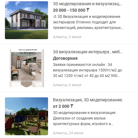
3D моделирование и визуализация зданий, домов, жилых комплексов
20 000 - 150 000 ₸
🎨 3D Визуализация и моделирование
экстерьеров Отлично подходит для
презентаций, рекламы, архитектурных
проектов. Реалистичные 3D модели
Алматы, 3 июня
зданий, домов, жилых комплексов.
Хотите увидеть проект до...
3d визуализация интерьера , мебели и текстиля, бутиков помещений Планировка
Договорная
Заявки принимаются онлайн : 3d
визуализация интерьера 1500тг/м2 до
30 м2 1200 тг/м2 от 40 до 60 м2 900
тгм2 от 70 до 120 м2 ( фото ракурсы,
Алматы, 6 июня
видео панорама, 2d план с размерами)
Моделирование...
Визуализация, 3D моделирование.
от 2 000 ₸
3D моделирование и визуализация.
Диапазон от создания малых
архитектурных форм, игрового и
спортивного оборудования до дизайна
Алматы, 24 июня
интерьера. Стремлюсь к точности в