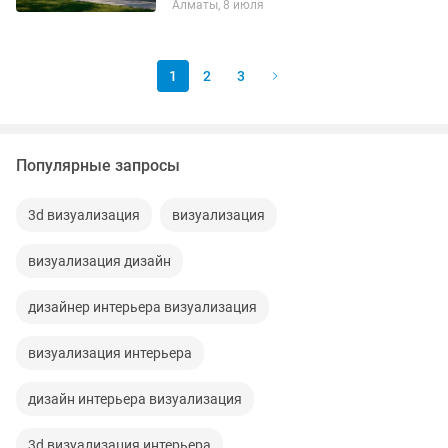
Алматы, 8 июля
Фотореализм ✅ Быстро ✅
Индивидуально 📩 Напишите —
получите бесплатную...
1
2
3
Популярные запросы
3d визуализация
визуализация
визуализация дизайн
дизайнер интерьера визуализация
визуализация интерьера
дизайн интерьера визуализация
3d визуализация интерьера