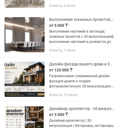
экстерьера фасада и наполнению
Алматы, 8 июня
дизайн проекта. Большой опыт работы
в области дизайна,...
Выполнение эскизных проектов, чертежей и 3d визуализации
от 5 000 ₸
Выполнение чертежей в автокаде,
эскизных проектов с 3d визуализацией,
выполнение чертежей и разверток для
дизайнеров
Алматы, 1 июля
Дизайн фасада вашего дома и 3D-визуализация, экстерьер
от 120 000 ₸
Разрабатываю современный дизайн
фасадов домов и создаю
фотореалистичную 3D-визуализацию.
Помогу подобрать стиль, материалы и
Алматы, 10 июня
цветовые решения с учетом
архитектуры дома и ваших пожеланий.
Если вы еще...
Дизайнер архитектор - 3d визуализация
от 3 000 ₸
Дизайнер-архитектор | 3D
визуализация | Интерьеры, экстерьеры,