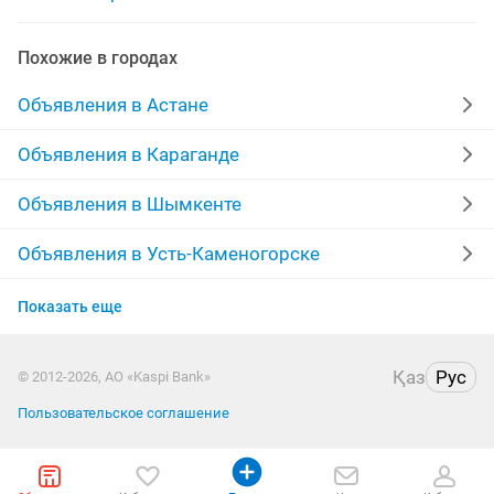
юбка атлас
стильная юбка
юбка плиссе
Похожие в городах
Объявления в Астане
Объявления в Караганде
Объявления в Шымкенте
Объявления в Усть-Каменогорске
Объявления в Актобе
Показать еще
Объявления в Актау
Қаз
Рус
© 2012-2026, АО «Kaspi Bank»
Объявления в Костанае
Пользовательское соглашение
Объявления в Уральске