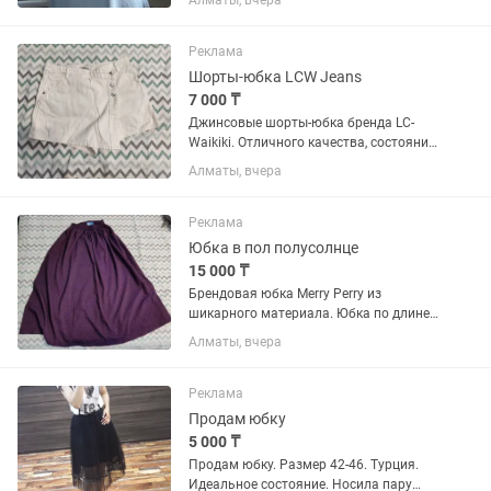
Алматы, вчера
юбка: 90см Каждая стоит по 2000
Реклама
Шорты-юбка LCW Jeans
7 000 ₸
Джинсовые шорты-юбка бренда LC-
Waikiki. Отличного качества, состояние
новое. Не пришлось ни разу надеть в
Алматы, вчера
связи с родами и затем похудением.
Только сняла этикетки и постирала на
деликатном режиме...
Реклама
Юбка в пол полусолнце
15 000 ₸
Брендовая юбка Merry Perry из
шикарного материала. Юбка по длине
в пол. Есть карманы. Материал
Алматы, вчера
плотный, необычный цвет, отлично
подойдёт для осени/зимы. Юбка
универсальная, подходит как
Реклама
стандартной...
Продам юбку
5 000 ₸
Продам юбку. Размер 42-46. Турция.
Идеальное состояние. Носила пару