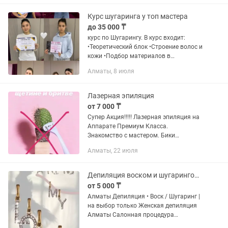
сертификат и...
Курс шугаринга у топ мастера
до 35 000 ₸
курс по Шугарингу. В курс входит:
•Теоретический блок •Строение волос и
кожи •Подбор материалов в
зависимости от типа кожи
Алматы, 8 июля
•Стерилизация и дезинфекция •Уход до
и после депиляции •Отработка на...
Лазерная эпиляция
от 7 000 ₸
Супер Акция!!!!! Лазерная эпиляция на
Аппарате Премиум Класса.
Знакомство с мастером. Бики
ни+подмышки 7000тг+усики в подарок.
Алматы, 22 июля
Все тело 20000тг+японский маникюр в
подарок. Для записи
Депиляция воском и шугарингом выезд на дом
от 5 000 ₸
Алматы Депиляция • Воск / Шугаринг |
на выбор только Женская депиляция
Алматы Салонная процедура
Принимаю в салоне либо выезд на дом