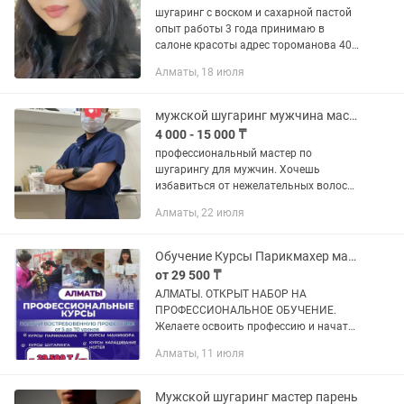
шугаринг с воском и сахарной пастой
опыт работы 3 года принимаю в
салоне красоты адрес тороманова 40
поселок бельбулак коррекция и
Алматы, 18 июля
покраска бровей наращивание ресниц
(начинающий мастер) могу...
мужской шугаринг мужчина мастер
4 000 - 15 000 ₸
профессиональный мастер по
шугарингу для мужчин. Хочешь
избавиться от нежелательных волос
на теле без боли и раздражения кожи?
Алматы, 22 июля
Тогда обращайся ко мне! Я использую
только качественные средства и...
Обучение Курсы Парикмахер маникюр шугаринг Алматы
от 29 500 ₸
АЛМАТЫ. ОТКРЫТ НАБОР НА
ПРОФЕССИОНАЛЬНОЕ ОБУЧЕНИЕ.
Желаете освоить профессию и начать
зарабатывать деньги в бьюти-
Алматы, 11 июля
индустрии? Приглашаем на курсы: 📌
КУРС ПАРИКМАХЕР 📌КУРС
МАНИКЮРА 📌КУРС ШУГАРИНГ...
Мужской шугаринг мастер парень