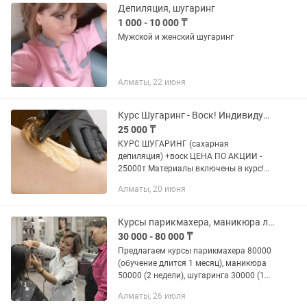
Депиляция, шугаринг
1 000 - 10 000 ₸
Мужской и женский шугаринг
Алматы, 22 июня
Курс Шугаринг - Воск! Индивидуально
25 000 ₸
КУРС ШУГАРИНГ (сахарная
депиляция) +воск ЦЕНА ПО АКЦИИ -
25000т Материалы включены в курс!
КУРС ВОСКОВОЙ В ПОДАРОК Обучение
Алматы, 20 июня
длится 1 день — и сразу можно
приступать к работе. Желаете
научиться...
Курсы парикмахера, маникюра ламинирования бровей и ресниц, шугаринга
30 000 - 80 000 ₸
Предлагаем курсы парикмахера 80000
(обучение длится 1 месяц), маникюра
50000 (2 недели), шугаринга 30000 (1
день) и ламинации бровей и ресниц и
Алматы, 26 июля
покраска 30000 ( 2 дня). Выдается