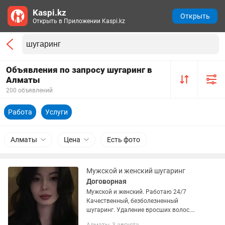
Kaspi.kz
Открыть
Открыть в Приложении Kaspi.kz
Объявления по запросу шугаринг в
Алматы
200 объявлений
Работа
Услуги
Алматы
Цена
Есть фото
Мужской и женский шугаринг
Договорная
Мужской и женский. Работаю 24/7
Качественный, безболезненный
шугаринг. Удаление вросших волос.
Опыт работы 11 лет. На выезд к вам