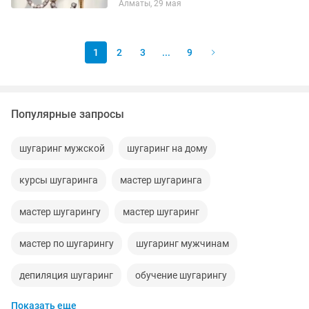
Алматы, 29 мая
Выезд по районам Бостандыкский,
Алмалинский,...
1
2
3
...
9
Популярные запросы
шугаринг мужской
шугаринг на дому
курсы шугаринга
мастер шугаринга
мастер шугарингу
мастер шугаринг
мастер по шугарингу
шугаринг мужчинам
депиляция шугаринг
обучение шугарингу
Показать еще
шугаринг на выезд
шугаринг для мужчин