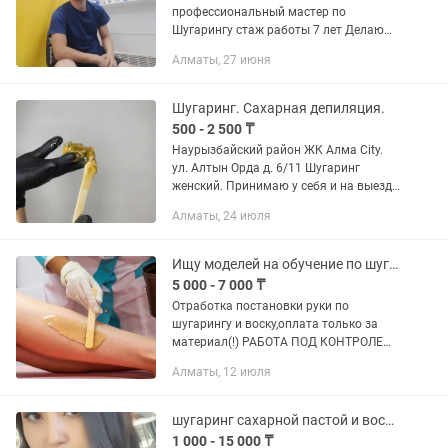
профессиональный мастер по
Шугарингу стаж работы 7 лет Делаю
все зону напишите на жду вас .
Алматы, 27 июня
Шугаринг. Сахарная депиляция.
500 - 2 500 ₸
Наурызбайский район ЖК Алма City.
ул. Алтын Орда д. 6/11 Шугаринг
женский. Принимаю у себя и на выезд.
.Выезд(оплачивается отдельно) . Стаж
Алматы, 24 июля
12 лет. Материал одноразовый.,
стерильный. Безболезненно....
Ищу моделей на обучение по шугарингу!мужчин и женщин
5 000 - 7 000 ₸
Отработка постановки руки по
шугарингу и воску,оплата только за
материал(!) РАБОТА ПОД КОНТРОЛЕМ
ТОП МАСТЕРА ,МАТЕРИАЛЫ ПРЕМИУМ
Алматы, 12 июля
КАЧЕСТВА! Шугаринг и воск Мужчины
и женщины Зоны от всего тела до...
шугаринг сахарной пастой и воском Для женщин
1 000 - 15 000 ₸