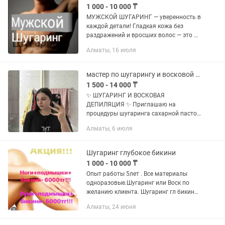
1 000 - 10 000 ₸
МУЖСКОЙ ШУГАРИНГ — уверенность в
каждой детали! Гладкая кожа без
раздражений и вросших волос — это не
только эстетично, но и удобно.
Алматы, 16 июля
Работаю с мужчинами. Комфортная и
деликатная процедура: •...
мастер по шугарингу и восковой депиляции женский
1 500 - 14 000 ₸
✨ ШУГАРИНГ И ВОСКОВАЯ
ДЕПИЛЯЦИЯ ✨ Приглашаю на
процедуры шугаринга сахарной пастой
и восковой депиляции. Работаю
Алматы, 6 июля
аккуратно, бережно и с заботой о
вашем комфорте. Использую
качественные материалы и...
Шугаринг глубокое бикини
1 000 - 10 000 ₸
Опыт работы 5лет . Все материалы
одноразовые.Шугаринг или Воск по
желанию клиента. Шугаринг гл бикини
4000тг
Алматы, 24 июня