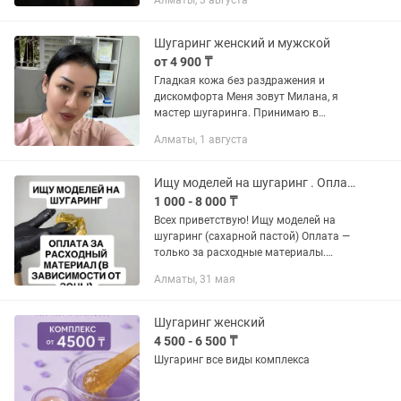
Алматы, 3 августа
или у себя. Пишите на . Здесь не читаю
сообщения.
Шугаринг женский и мужской
от 4 900 ₸
Гладкая кожа без раздражения и
дискомфорта Меня зовут Милана, я
мастер шугаринга. Принимаю в
уютном кабинете в Алматы. Делаю
Алматы, 1 августа
аккуратный и бережный шугаринг.
Почему ко мне: — чисто и стерильно
—...
Ищу моделей на шугаринг . Оплата за расходный материал
1 000 - 8 000 ₸
Всех приветствую! Ищу моделей на
шугаринг (сахарной пастой) Оплата —
только за расходные материалы.
Работу будет выполнять
Алматы, 31 мая
сертифицированный мастер Адрес :
Геологов улица, 2/3 КАМАЗ центр
Шугаринг женский
4 500 - 6 500 ₸
Шугаринг все виды комплекса