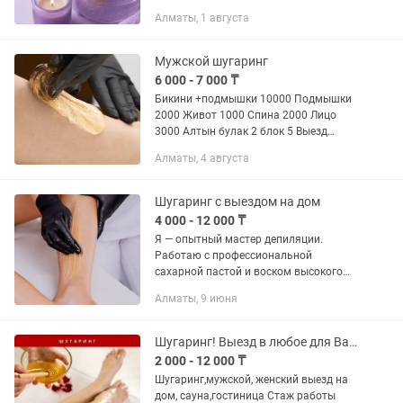
Алматы, 1 августа
Мужской шугаринг
6 000 - 7 000 ₸
Бикини +подмышки 10000 Подмышки
2000 Живот 1000 Спина 2000 Лицо
3000 Алтын булак 2 блок 5 Выезд
доплата за такси
Алматы, 4 августа
Шугаринг с выездом на дом
4 000 - 12 000 ₸
Я — опытный мастер депиляции.
Работаю с профессиональной
сахарной пастой и воском высокого
качества. ✔️ Чисто ✔️ Аккуратно ✔️
Алматы, 9 июня
Безопасно ✔️ Индивидуальный подход
к каждому клиенту Выезжаю к вам в...
Шугаринг! Выезд в любое для Вас время!
2 000 - 12 000 ₸
Шугаринг,мужской, женский выезд на
дом, сауна,гостиница Стаж работы