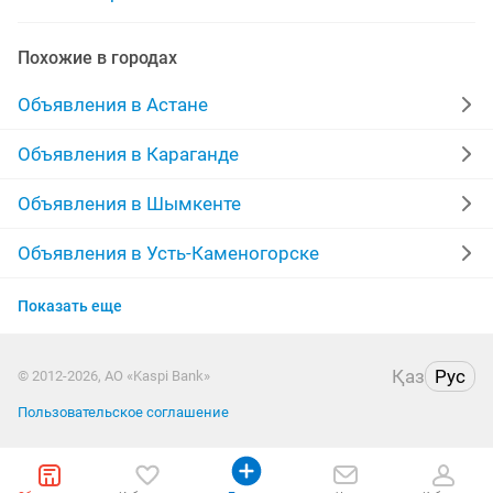
шугаринга
шугаринг для
мастер по шугаринг
Похожие в городах
шугаринг мужской и женский
шугаринг акция
Объявления в Астане
паста для шугаринга
шугаринг бикини
Объявления в Караганде
сахарный шугаринг
шугаринг обучение
Объявления в Шымкенте
Объявления в Усть-Каменогорске
Объявления в Актобе
Показать еще
Объявления в Актау
Қаз
Рус
© 2012-2026, АО «Kaspi Bank»
Объявления в Костанае
Пользовательское соглашение
Объявления в Таразе