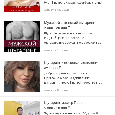
9лет Быстро, аккуратно,безболезненно
Алматы, 26 июня
Мужской и женский шугаринг
2 000 - 20 000 ₸
Шугаринг мужской и женский по
сладкой цене! -Естественно
одноразовые расходные материалы.
-Работаю на слегка разогретой пасте,
Алматы, 5 июня
для наилучшего комфорта. -Чисто
аккуратно, без пеньков и обломанных...
Шугаринг и восковая депиляция
от 1 000 ₸
Доброго времени суток всем.
Приглашаю вас на депиляцию
шугаринг и воск. Быстро, качественно.
Стаж Работы 10 лет. Депиляция
Алматы, 8 июня
воском Лицо- 4500 Усики- 1000
Подмышки- 1500 Руки до локтя и
полностью...
Шугаринг мастер Парень
5 000 - 10 000 ₸
Здравствуйте меня зовут Абдулла Я