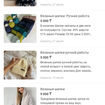
и на заказ. Цена 7 000 тг. Полушерсть
Алматы, 27 июля
(шарф) длинна 2.10 см Цена — 9 500 тг
( на заказ ) Альпака...
Вязаные шапки. Ручная работа.
5 000 ₸
В наличии Шапки связаны в две нити
из полушерсти. Состав: 49% шерсти
51% акрил Размер 55-58 Цена 5 000т
Самовывоз. Доставка курьером
Алматы, 27 июля
Яндекс по городу Алматы. Доставка
при 100% оплате.
Вязаные шапки ручной работы
5 000 ₸
Вязаные шапки ручной работы, на
любой возраст и любой цвет Шерсть,
хлопок, меринос, альпака Для заказа
пишите в
Алматы, 19 июля
Вязаные шапки
9 000 ₸
Трендовые вязаные шапки, капор из
плюшевой пряжи на ваш вкус.