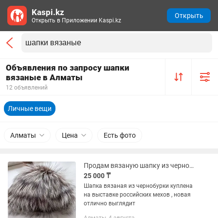
Kaspi.kz
Открыть
Открыть в Приложении Kaspi.kz
Объявления по запросу шапки
вязаные в Алматы
12 объявлений
Личные вещи
Алматы
Цена
Есть фото
Продам вязаную шапку из чернобурки
25 000 ₸
Шапка вязаная из чернобурки куплена
на выставке российских мехов , новая
отлично выглядит