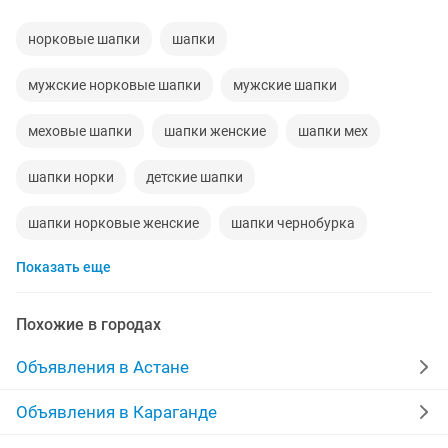
норковые шапки
шапки
мужские норковые шапки
мужские шапки
меховые шапки
шапки женские
шапки мех
шапки норки
детские шапки
шапки норковые женские
шапки чернобурка
Показать еще
вязанные шапки
норковые шапки новые
шапки на зиму
Похожие в городах
Объявления в Астане
Объявления в Караганде