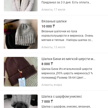
Предзаказ за 2-3 дня. Есть оплата
через Каспий ред. Цены от 9000 тг. Все
Алматы, 17 июля
детали обговорим.
Вязаные шапки
10 000 ₸
Вязаные шапочки из пуха
норки,полушерсти и мериноса. Очень
мягкие и теплые . Наборы шапка со
снудом 16000 тг, шапка с оттенками
Алматы, 13 июля
15000 тг, шапка 10000 тг
Шапки Бини из мягкой шерсти мериноса
8 000 ₸
Шапка Бини Из итальянской шерсти
мериноса ,(95% шерсть мериноса,5 %
полиамид) Размер 56-64 Цвет:
шоколад Ручное вязание Эластичная,:
Алматы, вчера
с фиксированным отворотом Без шва
Шерсть мягкая, не колется Форма...
Шапка с шарфом унисекс
7 000 ₸
Шапка с шарфом, унисекс, вязаная,