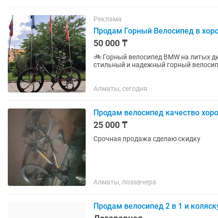
Реклама
Продам Горный Велосипед в хор
50 000 ₸
🚲 Горный велосипед BMW на литых ди
стильный и надежный горный велосип
тормоза ✅ Переключатели Shimano ✅..
Алматы, сегодня
Продам велосипед качество хор
25 000 ₸
Срочная продажа сделаю скидку
Алматы, позавчера
Продам велосипед 2 в 1 и коляск