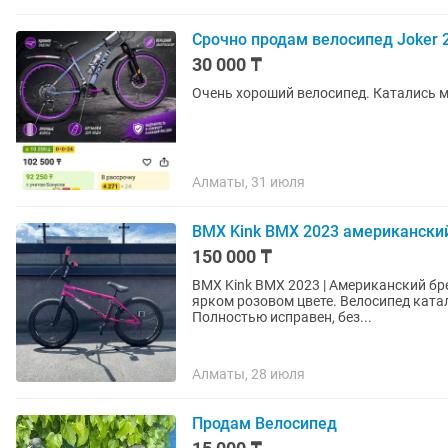
Срочно продам велосипед Joker 
30 000 ₸
Очень хороший велосипед. Катались м
Алматы, 31 июля
BMX Kink BMX 2023 американски
150 000 ₸
BMX Kink BMX 2023 | Американский бренд | Состоян
ярком розовом цвете. Велосипед катал
Полностью исправен, без...
Алматы, 28 июля
Продам Велосипед