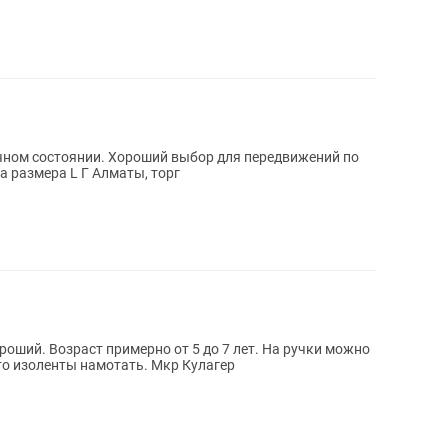
ичном состоянии. Хороший выбор для передвижений по
лёгкий, 7 видов скоростей. Рама размера L Г Алматы, торг
роший. Возраст примерно от 5 до 7 лет. На ручки можно
то изоленты намотать. Мкр Кулагер