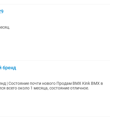
29
есяц.
й бренд
ие почти нового Продам BMX Kink BMX в
ся всего около 1 месяца, состояние отличное.