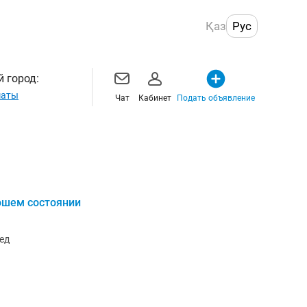
Қаз
Рус
 город:
маты
Чат
Кабинет
Подать объявление
ошем состоянии
ед