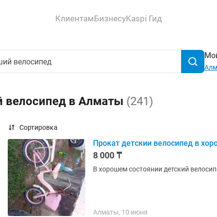
Клиентам
Бизнесу
Kaspi Гид
Мой
Ал
й велосипед в Алматы
(241)
Сортировка
Прокат детскии велосипед в хор
8 000 ₸
В хорошем состоянии детский велосип
Алматы, 10 июня