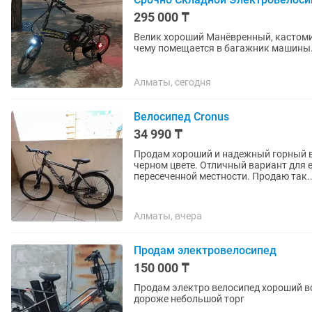
295 000 ₸
Велик хороший Манёвренный, кастоми
чему помещается в багажник машины. В комплекте: ключи от аккумулятора (можно снима
или заряжать прямо на велике...
Алматы, сегодня
Велосипед Cronus
34 990 ₸
Продам хороший и надежный горный в
черном цвете. Отличный вариант для е
пересеченной местности. Продаю так
Алматы, вчера
Продам электровелосипед
150 000 ₸
Продам электро велосипед хороший вс
дороже небольшой торг