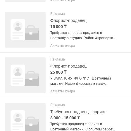
Алматы, вчера
чистоплотность! Прошу писать в +
Реклама
Флорист-продавец
15 000 ₸
Требуется флорист продавец в
цветочную студию. Район Аэропорта и
рынка Алтай. График работы 2/2 с 8:00
Алматы, вчера
до 23:00. Оплата ежедневная. НЕ
ЗВОНИТЬ! Писать
Реклама
Флорист-продавец
25 000 ₸
У ВАКАНСИЯ: ФЛОРИСТ Цветочный
магазин Ищем флориста в нашу
команду! Условия: • График: 2/2 •
Алматы, вчера
Время работы: с 10:00 до 23:00 •
Зарплата: 25 000 т в день • Дружный
коллектив • Комфортные условия...
Реклама
Требуется продавец флорист
8 000 - 15 000 ₸
Требуется продавец флорист в
цветочный магазин. С опытом работы