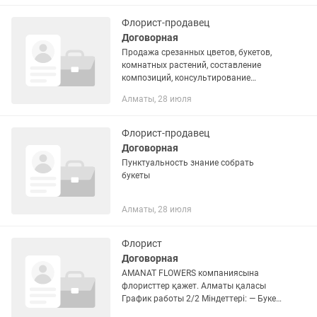
Флорист-продавец
Договорная
Продажа срезанных цветов, букетов,
комнатных растений, составление
композиций, консультирование
клиентов, следить за чистотой
Алматы, 28 июля
магазина и др. Все вопросы и
обязанности при собеседовании. С
8.00 до...
Флорист-продавец
Договорная
Пунктуальность знание собрать
букеты
Алматы, 28 июля
Флорист
Договорная
AMANAT FLOWERS компаниясына
флористтер қажет. Алматы қаласы
График работы 2/2 Міндеттері: — Букет
және гүл композицияларын жинау —