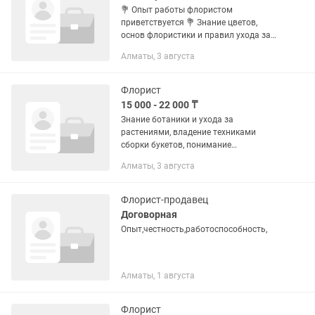
💐 Опыт работы флористом
приветствуется 💐 Знание цветов,
основ флористики и правил ухода за
срезанными цветами 💐 Умение
Алматы, 3 августа
собирать современные, стильные и
аккуратные букеты и композиции 💐
Хорошее...
Флорист
15 000 - 22 000 ₸
Знание ботаники и ухода за
растениями, владение техниками
сборки букетов, понимание
колористики и стандартов хранения. В
Алматы, 3 августа
работе важны эстетический вкус.
Флорист-продавец
Договорная
Опыт,честность,работоспособность,
Алматы, 1 августа
Флорист