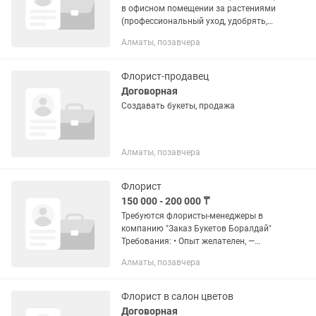
в офисном помещении за растениями
(профессиональный уход, удобрять,
пересадка итд)
Алматы, позавчера
Флорист-продавец
Договорная
Создавать букеты, продажа
Алматы, позавчера
Флорист
150 000 - 200 000 ₸
Требуются флористы-менеджеры в
компанию "Заказ Букетов Боралдай"
Требования: • Опыт желателен, —
обучаем. (принимаем на работу только
Алматы, позавчера
после прохождения стажировки) •
Честность, внимательность,...
Флорист в салон цветов
Договорная