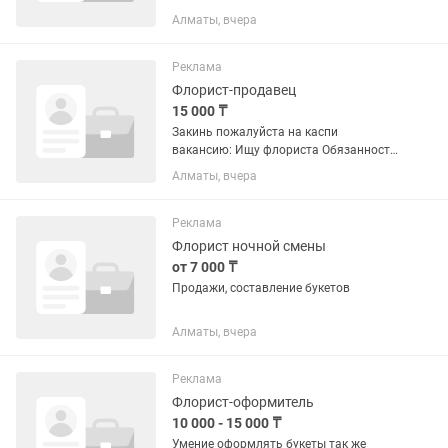
На постоянной основе. Можно
Алматы, вчера
взрослым женщинам.График 5/2 либо
6/1. Если вы готовы учиться новому, то
ждем вас. все дополнительные...
Реклама
Флорист-продавец
15 000 ₸
Закинь пожалуйста на каспи
вакансию: Ищу флориста Обязанности:
- сборка букетов и композиций -
Алматы, вчера
оформление витрины - поддержание
чистоты в магазине - умение работать
с экзотикой Требования: -...
Реклама
Флорист ночной смены
от 7 000 ₸
Продажи, составление букетов
Алматы, вчера
Реклама
Флорист-оформитель
10 000 - 15 000 ₸
Умение оформлять букеты так же