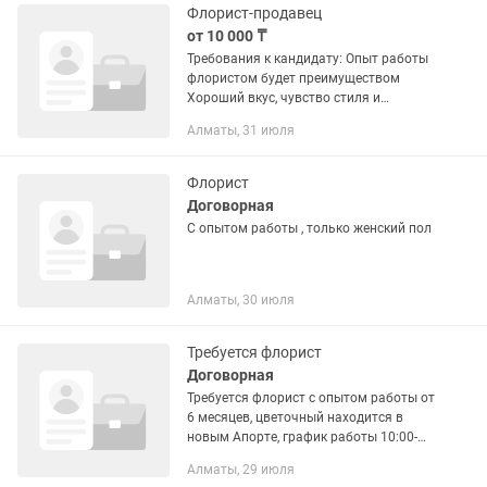
Флорист-продавец
от 10 000 ₸
Требования к кандидату: Опыт работы
флористом будет преимуществом
Хороший вкус, чувство стиля и
аккуратность. Ответственность,
Алматы, 31 июля
пунктуальность и честность.
Доброжелательность и грамотное
общение...
Флорист
Договорная
С опытом работы , только женский пол
Алматы, 30 июля
Требуется флорист
Договорная
Требуется флорист с опытом работы от
6 месяцев, цветочный находится в
новым Апорте, график работы 10:00-
22:00
Алматы, 29 июля