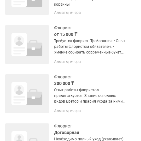
корзины
Алматы, вчера
Флорист
от 15 000 ₸
Требуется флорист! Требования: • Опыт
работы флористом обязателен. •
Умение собирать современные букеты
и композиции. Мы предлагаем: •
Алматы, вчера
Стабильную работу. • Достойную
заработную плату. • Комфортные...
Флорист
300 000 ₸
Опыт работы флористом
приветствуется. Знание основных
видов цветов и правил ухода за ними.
Умение собирать букеты и композиции
Алматы, вчера
разных стилей. Чувство вкуса,
аккуратность и внимание к деталям. ...
Флорист
Договорная
Необходимо полный уход (ухаживает)