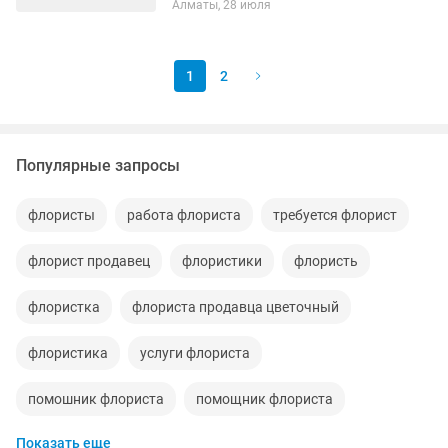
Алматы, 28 июля
Клиент сұранысына сай гүл таңдау
және безендіру — Гүлдерді күту,...
1
2
Популярные запросы
флористы
работа флориста
требуется флорист
флорист продавец
флористики
флористь
флористка
флориста продавца цветочный
флористика
услуги флориста
помошник флориста
помощник флориста
Показать еще