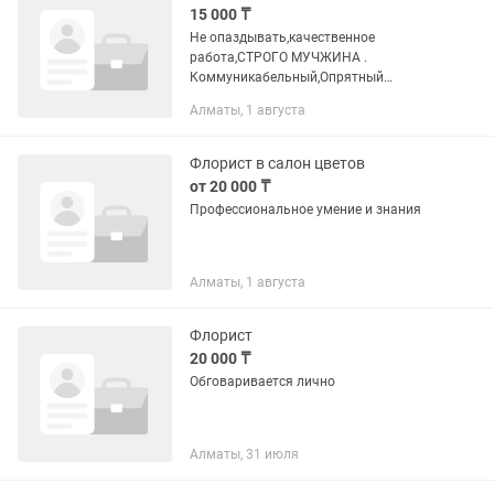
15 000 ₸
Не опаздывать,качественное
работа,СТРОГО МУЧЖИНА .
Коммуникабельный,Опрятный
вид,Ответственный,Работа с букетами.
Алматы, 1 августа
Стажировка:1 день Возраст 18 лет
строго! Студенты не беспокоить! Обед с
нас
Флорист в салон цветов
от 20 000 ₸
Профессиональное умение и знания
Алматы, 1 августа
Флорист
20 000 ₸
Обговаривается лично
Алматы, 31 июля