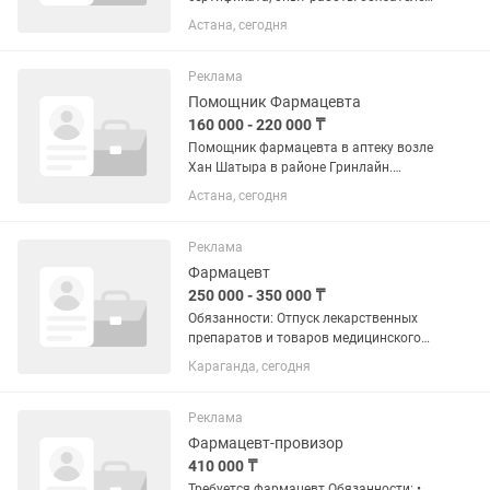
Нужен знающий, коммуникабельный,
Астана, сегодня
вежливый, ответственный специалист.
Аптека находится по адресу:
Байтурсынова 14А (сзади дома возле
Реклама
5...
Помощник Фармацевта
160 000 - 220 000 ₸
Помощник фармацевта в аптеку возле
Хан Шатыра в районе Гринлайн.
Внимательно смотрите график работы
Астана, сегодня
пожалуйста. График работы 5/2, с 9.00-
19.00. Обязанности: 1. Выдавать
товары курьером, 2....
Реклама
Фармацевт
250 000 - 350 000 ₸
Обязанности: Отпуск лекарственных
препаратов и товаров медицинского
назначения Консультирование
Караганда, сегодня
покупателей по применению,
дозировке и хранению лекарств
Проверка рецептов и соблюдение
Реклама
правил...
Фармацевт-провизор
410 000 ₸
Требуется фармацевт Обязанности: •