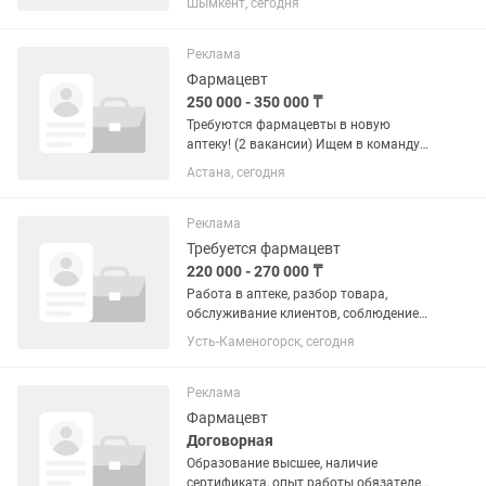
Шымкент, сегодня
Реклама
Фармацевт
250 000 - 350 000 ₸
Требуются фармацевты в новую
аптеку! (2 вакансии) Ищем в команду
двух сотрудников: 1 вакансия — готовы
Астана, сегодня
рассмотреть выпускника без опыта
(высшее образование). 2 вакансия —
фармацевта с опытом...
Реклама
Требуется фармацевт
220 000 - 270 000 ₸
Работа в аптеке, разбор товара,
обслуживание клиентов, соблюдение
фармпорядка
Усть-Каменогорск, сегодня
Реклама
Фармацевт
Договорная
Образование высшее, наличие
сертификата, опыт работы обязателен.