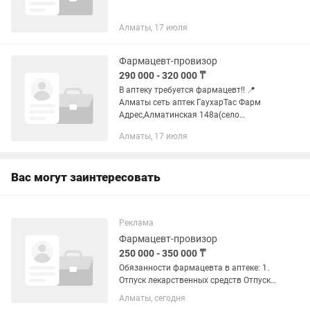
Алматы, 17 июля
Фармацевт-провизор
290 000 - 320 000 ₸
В аптеку требуется фармацевт!! 📍
Алматы сеть аптек ГаухарТас Фарм
Адрес,Алматинская 148а(село
туймебаев) График: сутки через
Алматы, 17 июля
два(1/2) Заработок:оклад+% ≈ (в
среднем 290000-320000 тыс в месяц) 💰
+...
Вас могут заинтересовать
Реклама
Фармацевт-провизор
250 000 - 350 000 ₸
Обязанности фармацевта в аптеке: 1.
Отпуск лекарственных средств Отпуск
рецептурных и безрецептурных
Алматы, сегодня
препаратов по рецепту и без 2.