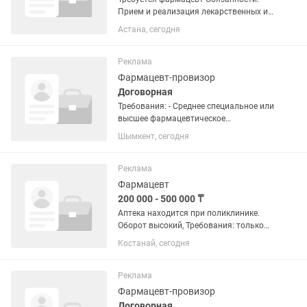
Прием и реализация лекарственных и
медицинских препаратов; • Выкладка
Астана, сегодня
товара и поддержание порядка в
аптеке; • Консультирование пациентов;
• Контроль сроков...
Реклама
Фармацевт-провизор
Договорная
Требования: - Среднее специальное или
высшее фармацевтическое
образование - Опыт работы в аптеке
Шымкент, сегодня
приветствуется - Знание ассортимента
лекарственных препаратов -
Грамотная речь,
Реклама
доброжелательность,...
Фармацевт
200 000 - 500 000 ₸
Аптека находится при поликлинике.
Оборот высокий, Требования: только
фармацевтическое образование:
Костанай, сегодня
высшее или среднее опыт работы
Условия: •Оклад от 200 000 + бонусы
•Дополнительные бонусы от...
Реклама
Фармацевт-провизор
Договорная