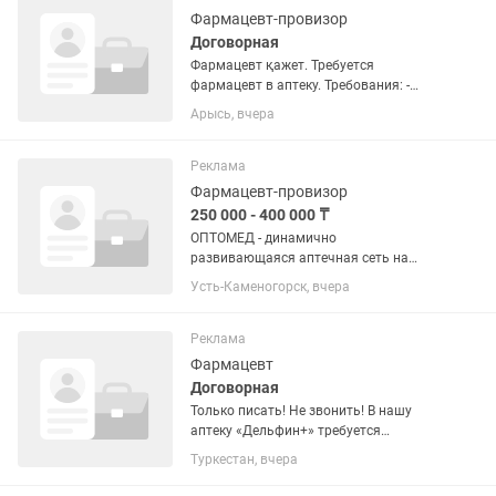
Фармацевт-провизор
Договорная
Фармацевт қажет. Требуется
фармацевт в аптеку. Требования: -
Высшее, средне - специальное,
Арысь, вчера
незаконченное фармацевтическое/
медицинское образование; - Грамотно
поставленная речь; - Умение работать
Реклама
с...
Фармацевт-провизор
250 000 - 400 000 ₸
ОПТОМЕД - динамично
развивающаяся аптечная сеть на
рынке Казахстана, занимающая
Усть-Каменогорск, вчера
лидирующие позиции в ВКО,
приглашает на работу ФАРМАЦЕВТОВ
и ПРОВИЗОРОВ! Компания ОПТОМЕД
Реклама
успешно сотрудничает с...
Фармацевт
Договорная
Только писать! Не звонить! В нашу
аптеку «Дельфин+» требуется
фармацевт в команду. Ищем
Туркестан, вчера
ответственного, аккуратного и
вежливого специалиста, который