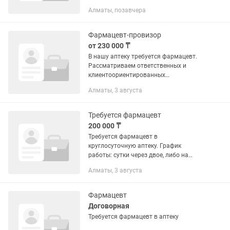
8:00) 💰 Зарплата: 250 000 тг
Алматы, позавчера
Обязательно: Фарм.образования!!️
Обязанности: •Отпуск лекарственных...
Фармацевт-провизор
от 230 000 ₸
В нашу аптеку требуется фармацевт.
Рассматриваем ответственных и
клиентоориентированных
специалистов, которые любят свою
Алматы, 3 августа
профессию и умеют работать с
людьми. Обязанности: —
Консультирование...
Требуется фармацевт
200 000 ₸
Требуется фармацевт в
круглосуточную аптеку. График
работы: сутки через двое, либо на
вечернее время. Пишите по
Алматы, 3 августа
указанному номеру.
Фармацевт
Договорная
Требуется фармацевт в аптеку