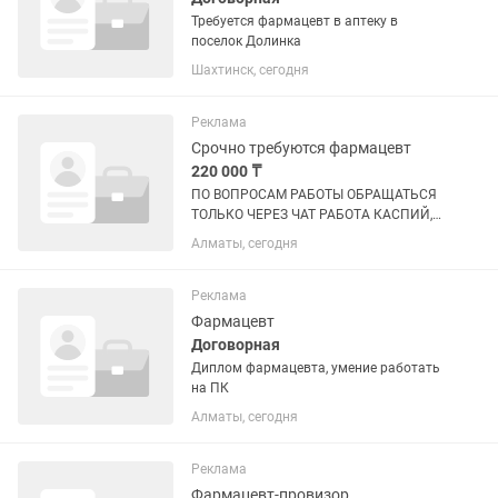
Требуется фармацевт в аптеку в
поселок Долинка
Шахтинск, сегодня
Реклама
Срочно требуются фармацевт
220 000 ₸
ПО ВОПРОСАМ РАБОТЫ ОБРАЩАТЬСЯ
ТОЛЬКО ЧЕРЕЗ ЧАТ РАБОТА КАСПИЙ,
НА ЗВОНКИ НЕ ОТВЕЧАЕМ График
Алматы, сегодня
работы 2/2 с 08:00 до 20:00 Так же нам
требуются фармацевты по адресу:
-Мкр. Карасу ул. Мойылды график 2/2...
Реклама
Фармацевт
Договорная
Диплом фармацевта, умение работать
на ПК
Алматы, сегодня
Реклама
Фармацевт-провизор