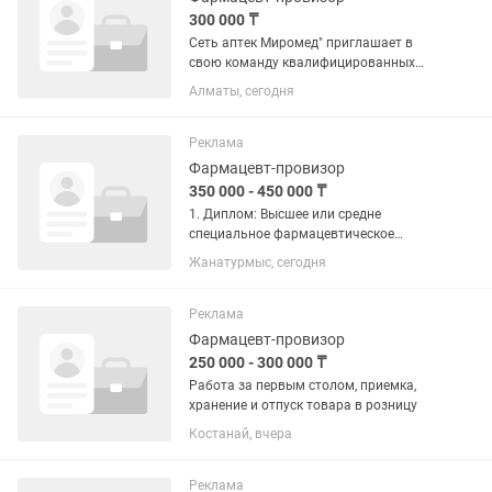
300 000 ₸
Сеть аптек Миромед" приглашает в
свою команду квалифицированных
ФАРМАЦЕВТОВ! В ваши обязанности
Алматы, сегодня
будет входить: Консультирование
покупателей по лекарственным
препаратам. Продажа лекарственных...
Реклама
Фармацевт-провизор
350 000 - 450 000 ₸
1. Диплом: Высшее или средне
специальное фармацевтическое
образование (бокалавр/магистр по
Жанатурмыс, сегодня
специальности “фармация») 2.
Медицинская книжка 3. Повышение
квалификации за последние 5 лет 4.
Реклама
Сертификат...
Фармацевт-провизор
250 000 - 300 000 ₸
Работа за первым столом, приемка,
хранение и отпуск товара в розницу
Костанай, вчера
Реклама