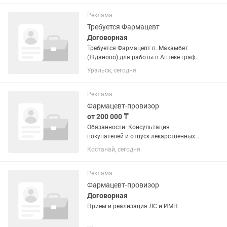
Консультирование покупателей
Подбор аналогов, информирование о...
Реклама
Требуется Фармацевт
Договорная
Требуется Фармацевт п. Махамбет
(Жданово) для работы в Аптеке график
работы 2 на 2 с 9:00 до 21:00
Уральск, сегодня
Реклама
Фармацевт-провизор
от 200 000 ₸
Обязанности: Консультация
покупателей и отпуск лекарственных
средств •Контроль качества, сроков
Костанай, сегодня
годности и условий хранения •Ведение
кассовой дисциплины и учетной
документации Условия: •Оклад от...
Реклама
Фармацевт-провизор
Договорная
Прием и реализация ЛС и ИМН