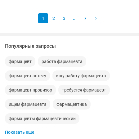
работы обязательно. Все социальные
выплаты гарантируются.
1
2
3
...
7
Популярные запросы
фармацевт
работа фармацевта
фармацевт аптеку
ищу работу фармацевта
фармацевт провизор
требуется фармацевт
ищем фармацевта
фармацевтика
фармацевты фармацевтический
Показать еще
требуется фармацевт провизор
фармацевт сеть