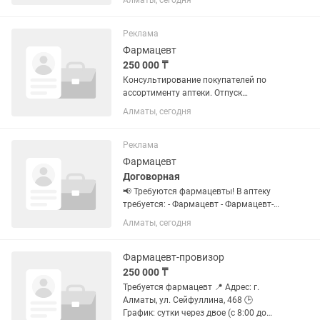
Алматы, сегодня
сотрудника. Обязанности: -Отпускать
клиентов, работа с клиентами, умение
консультировать и...
Реклама
Фармацевт
250 000 ₸
Консультирование покупателей по
ассортименту аптеки. Отпуск
лекарственных препаратов и товаров
Алматы, сегодня
аптечного ассортимента. Прием,
выкладка и контроль сроков годности
товара. Также принимаем...
Реклама
Фармацевт
Договорная
📢 Требуются фармацевты! В аптеку
требуется: - Фармацевт - Фармацевт-
провизор (высшее образование
Алматы, сегодня
обязательно) 🔹 Требования: - Опыт
работы от 3 лет - Профессионализм,
ответственность,...
Фармацевт-провизор
250 000 ₸
Требуется фармацевт 📍 Адрес: г.
Алматы, ул. Сейфуллина, 468 🕒
График: сутки через двое (с 8:00 до