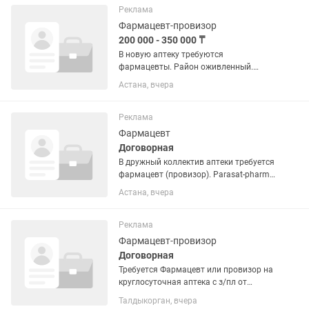
любит свою работу и клиентов. 📌...
Реклама
Фармацевт-провизор
200 000 - 350 000 ₸
В новую аптеку требуются
фармацевты. Район оживленный.
Чистая уютная аптека со всеми
Астана, вчера
условиями. Адрес Молдагалиева 5.
График работы 2/2. С 9.00 до 23.00.
Зарплата в зависимости от
Реклама
квалификации и...
Фармацевт
Договорная
В дружный коллектив аптеки требуется
фармацевт (провизор). Parasat-pharm
— это современная аптека,
Астана, вчера
ориентированная на качественное
обслуживание, высокий уровень
сервиса и заботу о здоровье наших...
Реклама
Фармацевт-провизор
Договорная
Требуется Фармацевт или провизор на
круглосуточная аптека с з/пл от
250тысяч. Сутки через двое или в
Талдыкорган, вчера
дневную два дня через два. С опытом