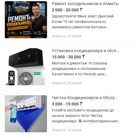
Ремонт холодильников в Алматы
2 000 - 35 000 ₸
Здравствуйте! Меня зовут Дмитрий.
Более 10 лет профессионально
занимаюсь ремонтом бытовых
холодильников и морозильных камер
Алматы, 23 июля
в Алматы. 📱 Хотите узнать обо мне
больше? Ищите меня в соцсетях в
поиске...
Установка кондиционера и обслуживание
15 000 - 30 000 ₸
Монтаж и демонтаж -Установка
кондиционера и обслуживание
Качественно и по Низкой цене.
-Сапалы әрі Төмен бағада кондиционер
Алматы, 24 июля
орнату және қызмет көрсету.
АЛМАЗНЫЕ СУХИЕ СВЕРЛЕНИЕ
ВАКУУМИРАВАНИЕ...
Чистка Кондиционеров и Обслуживание Кондиционеров
3 000 - 15 000 ₸
Успейте обслужить кондиционер до
начала жаркого лета! Чистка
кондиционера. 🟢 Антибактериальная
чистка внутреннего блока с разбором.
Алматы, 16 июля
🟢 Промывка радиатора