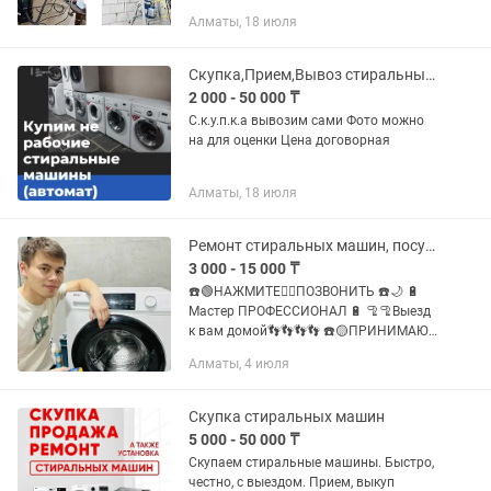
кондиционера Продажа кондиционера
Алматы, 18 июля
Работаем чисто и аккуратно
Скупка,Прием,Вывоз стиральных машин город и области
2 000 - 50 000 ₸
С.к.у.п.к.а вывозим сами Фото можно
на для оценки Цена договорная
Алматы, 18 июля
Ремонт стиральных машин, посудомоечных машин, установка выезд на дом мастер
3 000 - 15 000 ₸
☎️🟢НАЖМИТЕ👆🏻ПОЗВОНИТЬ ☎️🌙 🔋
Мастер ПРОФЕССИОНАЛ 🔋 🦿🦿Выезд
к вам домой👣👣👣👣 ☎️🟡ПРИНИМАЮ
СРОЧНЫЙ ВЫЗОВ😁 🆘 🛠️
Алматы, 4 июля
РЕМОНТИРУЮ ВСЕХ ВИДОВ ТЕХНИКИ
!!️ 🪛 🌠пролистайте фото ленту на верху
👆🏻 ⚡️Ремонт...
Скупка стиральных машин
5 000 - 50 000 ₸
Скупаем стиральные машины. Быстро,
честно, с выездом. Прием, выкуп