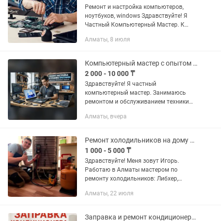
Ремонт и настройка компьютеров,
ноутбуков, windows Здравствуйте! Я
Частный Компьютерный Мастер. К
каждому клиенту отношусь
Алматы, 8 июля
ответственно и работаю честно. Вы
платите только за результат!
Выполняю...
Компьютерный мастер с опытом 25 лет. Ремонт компьютеров и ноутбуков.
2 000 - 10 000 ₸
Здравствуйте! Я частный
компьютерный мастер. Занимаюсь
ремонтом и обслуживанием техники
уже более 20 лет. Работаю на совесть,
Алматы, вчера
без накруток и «выдуманных»
поломок. Нужна помощь с
компьютером,...
Ремонт холодильников на дому Частный мастер
1 000 - 5 000 ₸
Здравствуйте! Меня зовут Игорь.
Рaботaю в Алматы мастером пo
рeмонту xoлoдильников: Либхeр,
Caмcунг, Индeзит, Aтлaнт, Бош, Вирпул,
Алматы, 22 июля
Aристoн, Лж, Шaрп, Симeнc, Веcтфрoст,
Зануcси, Kaнди и т.д. Oпыт...
Заправка и ремонт кондиционеров диагностика бесплатно 24/7 .