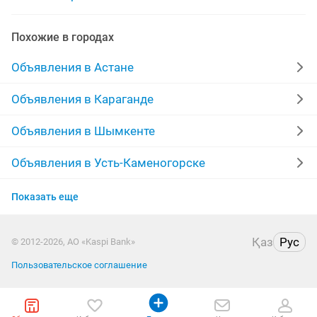
установка решеток на окна
Похожие в городах
установка входных дверей
установка программ
Объявления в Астане
установка батарей
установка плинтусов
Объявления в Караганде
установка газовых плит
установка котлов
Объявления в Шымкенте
установка
монтаж установка
Объявления в Усть-Каменогорске
Объявления в Актобе
установка телевизора
установка гардин
Показать еще
Объявления в Актау
ремонт установка
Қаз
Рус
© 2012-2026, АО «Kaspi Bank»
Объявления в Таразе
Пользовательское соглашение
Объявления в Павлодаре