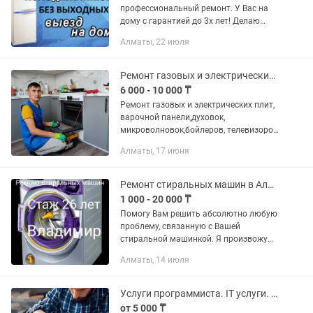
профессиональный ремонт. У Вас на
дому с гарантией до 3х лет! Делаю
Качественный ремонт холодильников
Алматы, 22 июля
и морозильных марок: LG
(Элджи),Bosch (бош),Siemens
(Сименс),Electrolux...
Ремонт газовых и электрических плит в Алматы.
6 000 - 10 000 ₸
Ремонт газовых и электрических плит,
варочной панели,духовок,
микроволновок,бойлеров, телевизоров
всех моделей.Выезд и Гарантия.Скидки
Алматы, 17 июня
пенсионерам и ветеранам. Прайс лист:
Ремонт газовых и...
Ремонт стиральных машин в Алматы
1 000 - 20 000 ₸
Помогу Вам решить абсолютно любую
проблему, связанную с Вашей
стиральной машинкой. Я произвожу
качественный и надежный ремонт в
Алматы, 14 июля
любом районе нашего замечательного
города. Все работы производятся на...
Услуги программиста. IT услуги. Установка Windows,Office. Ремонт 24/7
от 5 000 ₸