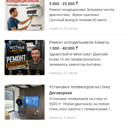
5 000 - 25 000 ₸
Ремонт кондиционера Заправка чистка
диагностика . Фреон оригинал.
Срочный выезд в течении 40 минут .
Огромный опыт качество гарантирую .
Алматы, 25 июля
Денис
Ремонт холодильников Алматы
1 000 - 40 000 ₸
Здравствуйте! Меня зовут Дмитрий.
Более 10 лет профессионально
занимаюсь ремонтом бытовых
холодильников и морозильных камер
Алматы, 23 июля
в Алматы. 📱 Хотите узнать обо мне
больше? Ищите меня в соцсетях в
поиске...
Установка телевизоров на стену
Договорная
Установка телевизоров на стену от
5000 тг. Любая диагональ на любую
стену, опыт работы с телевизорами 15
лет.Цена зависит от размера
Алматы, 9 июня
телевизора! 26-43д. от 5000тг. 50-55д.
от 7000тг. 65-85д. от...