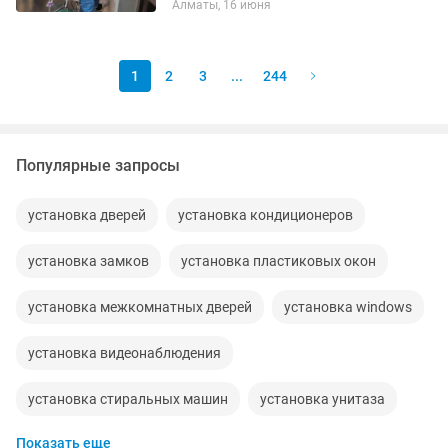
Алматы, 16 июня
интересующим вопросам звоните или
пишите на номер . Здесь не отвечаем...
1
2
3
...
244
Популярные запросы
установка дверей
установка кондиционеров
установка замков
установка пластиковых окон
установка межкомнатных дверей
установка windows
установка видеонаблюдения
установка стиральных машин
установка унитаза
Показать еще
установка счетчиков воды
установка люстры