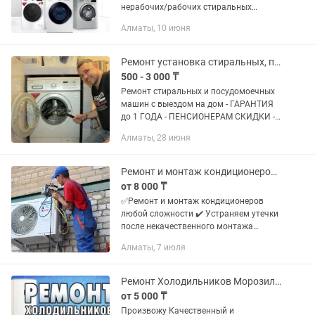
нерабочих/рабочих стиральных
машин. Также предлагаем
Алматы, 10 июня
профессиональный ремонт
стиральных машин: замена деталей,
диагностика,...
Ремонт установка стиральных, посудомоечных машин, сушильных, полировка плит
500 - 3 000 ₸
Ремонт стиральных и посудомоечных
машин с выездом на дом - ГАРАНТИЯ
до 1 ГОДА - ПЕНСИОНЕРАМ СКИДКИ - -
ДИАГНОСТИКА ПРИ РЕМОНТЕ
Алматы, 28 июня
БЕСПЛАТНО Полировка варочных
поверхностей плит Производим все
работы(...
Ремонт и монтаж кондиционеров, любой модели. Заправка и чистка
от 8 000 ₸
✅Ремонт и монтаж кондиционеров
любой сложности ✔️ Устраняем утечки
после некачественного монтажа
✔️Заправка фреоном ✔️Чистка
Алматы, 7 июля
✔️Профилактика ✔️ Монтаж демонтаж
✔️Если есть утечка то мы ее...
Ремонт Холодильников Морозильников На дому Алматы Заправка фреоном Гарантия
от 5 000 ₸
Произвожу Качественный и