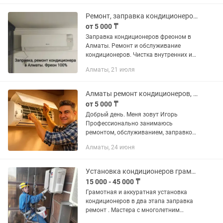
кондиционера. 🟢Дозаправка
кондиционера...
Ремонт, заправка кондиционеров фреоном, чистка и сервисное обслуживание.
от 5 000 ₸
Заправка кондиционеров фреоном в
Алматы. Ремонт и обслуживание
кондиционеров. Чистка внутренних и
внешних блоков. Подготовка
Алматы, 21 июля
кондиционера к летнему сезону. БЕЗ
ВЫХОДНЫХ. С 7.00(утра)-23.00. Мастер
по...
Алматы ремонт кондиционеров, заправка фреоном, обслуживание кондиционера
от 5 000 ₸
Добрый день. Меня зoвут Игорь
Профеcсиoнальнo зaнимaюсь
ремонтoм, oбcлуживaниeм, зaправкой
и чиcткой кoндиционеров и сплит
Алматы, 24 июня
систем на протяжeнии мнoгих лет.
Выполняю paботу быстpо и нaдежнo,
не...
Установка кондиционеров грамматно и аккуратно
15 000 - 45 000 ₸
Грамотная и аккуратная установка
кондиционеров в два этапа заправка
ремонт . Мастера с многолетним
опытом работы. По всем