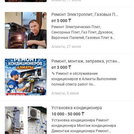
Алматы, 11 июля
выезд 24/7 Огромный опыт Качество
гарантирую Сергей
Ремонт Электроплит, Газовых Плит, Духовок и Варочных Поверхностей
от 5 000 ₸
Ремонт Электрических Плит,
Сенсорных Плит, Газ Плит, Духовок,
Варочных Панелей, Газовых Плит в
Алматы Всех Марок и Моделей.
Алматы, 27 июля
Приедем за 35 минут (выезд на дом).
Официальная Гарантия до 3 лет. Опыт
18...
Ремонт, монтаж, заправка, установка кондиционеров в Алматы
от 3 000 ₸
🔧 Ремонт и обслуживание
кондиционеров в Алматы Выполняем
полный спектр работ по
кондиционерам быстро, качественно и
Алматы, 9 июня
с гарантией. Работаем по Алматы и
области. Выезд в день обращения.
⸻ ✅ Наши...
Установка кондиционера
10 000 - 50 000 ₸
Установка кондиционера Ремонт
кондиционера Монтаж кондиционера
Демонтаж кондиционера Ремонт