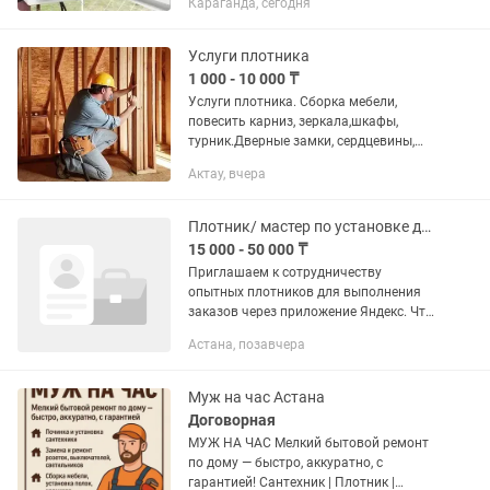
Караганда, сегодня
Услуги : 💡Электрика Установка и
замена розеток, выключателей,...
Услуги плотника
1 000 - 10 000 ₸
Услуги плотника. Сборка мебели,
повесить карниз, зеркала,шкафы,
турник.Дверные замки, сердцевины,
ручки , петли и многое другое.
Актау, вчера
Плотник/ мастер по установке дверей
15 000 - 50 000 ₸
Приглашаем к сотрудничеству
опытных плотников для выполнения
заказов через приложение Яндекс. Что
нужно делать: •установка
Астана, позавчера
межкомнатных и входных дверей;
•монтаж дверных коробок, наличников
и...
Муж на час Астана
Договорная
МУЖ НА ЧАС Мелкий бытовой ремонт
по дому — быстро, аккуратно, с
гарантией! Сантехник | Плотник |