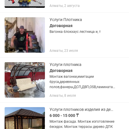
всё быстро и качественно. Краны,
Алматы, 2 августа
смесители (от установки до ремонта,
замена прокладок,...
Услуги Плотника
Договорная
Вагонка блокхаус лестница и, т
Алматы, 23 июля
Услуги плотника
Договорная
Монтаж вагонки,имитации
бруса,деревянных
полов,фанеры,ДСП,ДВП,OSB,ламината,
ленолиума.
Алматы, 8 июля
Услуги плотников изделия из дерева
6 000 - 15 000 ₸
Монтаж фасада. Монтаж изготовление
беседок. Монтаж террасы дерево ДПК