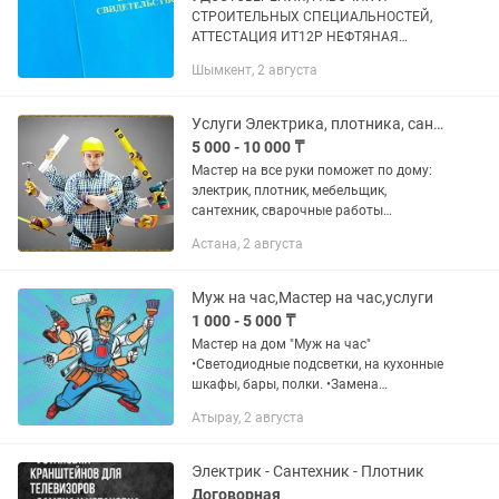
СTРОИTEЛЬНЫX CПEЦИАЛЬНОСTЕЙ,
АТТEСТAЦИЯ ИТ12P НЕФTЯНАЯ
,ХИМИЧЕСКАЯ И ГАЗОВAЯ
Шымкент, 2 августа
ПPОМЫШЛEНHOСTЬ И МНОГОЕ
ДРУГОЕ Бурильщик капитaльногo
ремонта cквaжин 5-8 рaзряд
Услуги Электрика, плотника, сантехника,сварщика
Буpильщик шпуpoв...
5 000 - 10 000 ₸
Мастер на все руки поможет по дому:
электрик, плотник, мебельщик,
сантехник, сварочные работы
Сварочные работы . - Установка
Астана, 2 августа
жалюзи, карнизов, гардин, зеркал,
полок, сушилок и др. - Сверление...
Муж на час,Мастер на час,услуги
1 000 - 5 000 ₸
Мастер на дом "Муж на час"
•Светодиодные подсветки, на кухонные
шкафы, бары, полки. •Замена
стеклопакетов в пластиковых и
Атырау, 2 августа
деревянных окнах, дверях.
•Регулировка пластиковых окон,
дверей. •Сборка...
Электрик - Сантехник - Плотник
Договорная