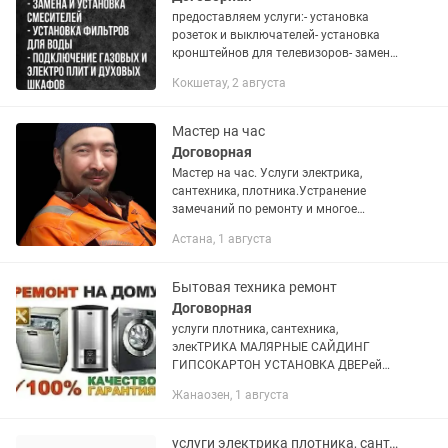
предоставляем услуги:- установка
розеток и выключателей- установка
кронштейнов для телевизоров- замена
и установкасмесителей- установка
Кокшетау, 2 августа
фильтровдля воды- подключение
газовых и электро плит и...
Мастер на час
Договорная
Мастер на час. Услуги электрика,
сантехника, плотника.Устранение
замечаний по ремонту и многое
другое.
Астана, 1 августа
Бытовая техника ремонт
Договорная
услуги плотника, сантехника,
элекТРИКА МАЛЯРНЫЕ САЙДИНГ
ГИПСОКАРТОН УСТАНОВКА ДВЕРей
кафель обои и установка и ремонт
Жанаозен, 1 августа
аристон, унитаз, умывальник кандеров
и стиральных автоматоВ И СБОРКА
МЕБЕЛЯ
услуги электрика плотника, сантехника, малярные саидинг гипсакартон устано