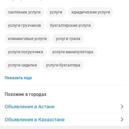
сантехник услуги
услуги
юридические услуги
услуги грузчиков
бухгалтерские услуги
клининговые услуги
услуги трала
услуги погрузчика
услуги манипулятора
услуги сиделки
услуги бухгалтера
Показать еще
услуги кафельщика
услуги логопеда
услуги дизайнера
услуги газели
Похожие в городах
услуги сантехника
услуги повара
Объявления в Астане
услуги программиста
услуги монтажа
Объявления в Казахстане