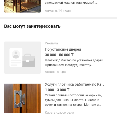
с покраской маслом или краской.
Монтаж перил Монтаж лестниц
Алматы, 14 июля
Монтаж и пристройка балконов из
дерева.
Вас могут заинтересовать
Реклама
По установке дверей
30 000 - 50 000 ₸
Плотник / Мастер по установке дверей
Приглашаем к сотрудничеству
опытных плотников для выполнения
Астана, вчера
заказов через приложение Яндекс. Что
нужно делать: •установка
межкомнатных и входных дверей;
Услуги плотника работаем по Караганде.
•монтаж...
1 000 - 3 000 ₸
Устанавливаем потолочные карнизы,
тумбы дляТВ зоны, люстры. -Замена
ручек и замков на двери. -Монтаж и
демонтаж шкафа. -Ремонт кровати,
Караганда, сегодня
тумбочки, дверей шкафа, установка