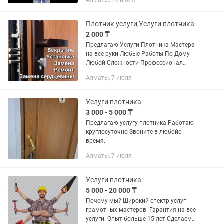
Алматы, 19 июля
мебели -Разборка Мебели -Ремонт
Розеток -Замена...
Плотник услуги,Услуги плотника
2 000 ₸
Предлагаю Услуги Плотника Мастера
на все руки Любые Работы По Дому
Любой Сложности Профессионал
Своего Дела Сделаю работу
Алматы, 7 июля
качественно И не дорого Звоните
Пишите В Любое Время Суток Выезд на
дом
Услуги плотника
3 000 - 5 000 ₸
Предлагаю услугу плотника Работаю
круглосуточно Звоните в любойе
время.
Алматы, 7 июля
Услуги плотника.
5 000 - 20 000 ₸
Почему мы? Широкий спектр услуг
грамотных мастеров! Гарантия на все
услуги. Опыт больше 15 лет Сделаем