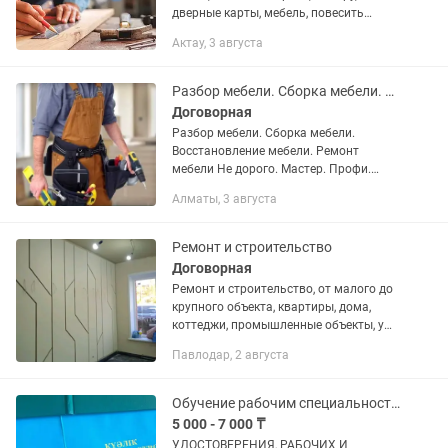
дверные карты, мебель, повесить
зеркало, сборка турника все
Актау, 3 августа
плотницкие услуги! Работаем быстро и
качественно!
Разбор мебели. Сборка мебели. Востоновление мебели. Ремонт мебели
Договорная
Разбор мебели. Сборка мебели.
Восстановление мебели. Ремонт
мебели Не дорого. Мастер. Профи.
Опыт. Гарантия качества.
Алматы, 3 августа
Предоставляем документы. Рассрочка
Kaspi Red Мастера с опытом работы не
менее 10...
Ремонт и строительство
Договорная
Ремонт и строительство, от малого до
крупного объекта, квартиры, дома,
коттеджи, промышленные объекты, у
нас специалисты от А до Я, от обоев до
Павлодар, 2 августа
кварцевых полов, электрики,
сантехники, плотники,...
Обучение рабочим специальностям с удостоверением быстро и официально
5 000 - 7 000 ₸
УДОCTOBEРЕНИЯ, РАБOЧИX И