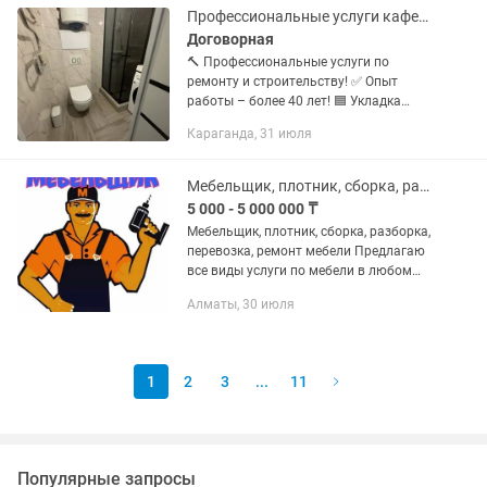
Профессиональные услуги кафельщика, плотника, каменщика и сантехника
Договорная
🔨 Профессиональные услуги по
ремонту и строительству! ✅ Опыт
работы – более 40 лет! 🟦 Укладка
кафеля 🪚 Плотницкие и каменные
Караганда, 31 июля
работы 🚿 Сантехнические услуги
(монтаж и ремонт) 🛋️ Сборка мебели
🏠...
Мебельщик, плотник, сборка, разборка, перевозка, ремонт мебели
5 000 - 5 000 000 ₸
Мебельщик, плотник, сборка, разборка,
перевозка, ремонт мебели Предлагаю
все виды услуги по мебели в любом
районе города. Изготовление новой
Алматы, 30 июля
мебели (кухни, прихожие, полки на
балкон, гардеробные и...
1
2
3
...
11
Популярные запросы