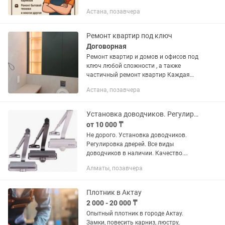
Электрик ✅Починка и установка
Астана, позавчера
сантехники ⚒️Ремонт бытовой техники
🔌Замена и ремонт розеток,...
Ремонт квартир под ключ
Договорная
Ремонт квартир и домов и офисов под
ключ любой сложности , а также
частичный ремонт квартир Каждая
работа считается по факту , мы не
Астана, позавчера
берем аvans , клиент оплачивает
только за выполненные работу! Это...
Установка доводчиков. Регулировка дверей. Качество. Рассрочка. Не дорого
от 10 000 ₸
Не дорого. Установка доводчиков.
Регулировка дверей. Все виды
доводчиков в наличии. Качество.
Документы. Рассрочка. Установка
Алматы, позавчера
гардин, карнизов, турников, зеркал,
картин и т.д. Навеска туалетных...
Плотник в Актау
2 000 - 20 000 ₸
Опытный плотник в городе Актау.
Замки, повесить карниз, люстру,