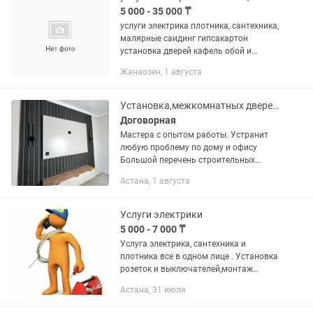
5 000 - 35 000 ₸
услуги электрика плотника, сантехника,
малярные саидинг гипсакартон
установка дверей кафель обой и
установка и ремонт аристон, унитаз,
Жанаозен, 1 августа
умывальник кандёров и стиральных
автоматов и сборка мебеля.
Установка,межкомнатных дверей,ламинат,кафель,натяжные потолки и многое друг
Договорная
Мастера с опытом работы. Устранит
любую проблему по дому и офису
Большой перечень строительных
услуги (электрик, плотник, сантехник)
Астана, 1 августа
Гарантия качество Звоните в любое
время 24/7 Мастер на все...
Услуги электрики
5 000 - 7 000 ₸
Услуга электрика, сантехника и
плотника все в одном лице . Установка
розеток и выключателей,монтаж
светильников, установка люстры,
Астана, 31 июля
установка бытовой техники, установка
газ плиты. Мелкие работы по...