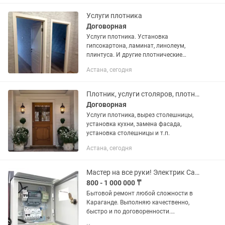
зеркала и т.д. -Монтаж...
Услуги плотника
Договорная
Услуги плотника. Установка
гипсокартона, ламинат, линолеум,
плинтуса. И другие плотнические
работы.
Астана, сегодня
Плотник, услуги столяров, плотницкие работа
Договорная
Услуги плотника, вырез столешницы,
установка кухни, замена фасада,
установка столешницы и т.п.
Астана, сегодня
Мастер на все руки! Электрик Сантехник Сварщик Плотник Мебельщик
800 - 1 000 000 ₸
Бытовой ремонт любой сложности в
Караганде. Выполняю качественно,
быстро и по договоренности.
Возможен выезд по городу и область.