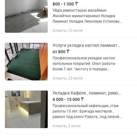
800 - 1 500 ₸
Үйдің ремонттарын жасаймын
Жасайтын жұмыстарымыз Укладка
Ламинат Укладка Линолеум Установка
плинтусов Полиуретан Установка
Алматы, 25 июля
плинтусов пластиковые Заливка
Наливной пол Сапасына кепілдік...
Услуга укладка настил ламината линолеума ковролина плинтуса
от 800 ₸
Профессиональное укладка настил
напольных покрытий. Опыт работы
более 7 лет. Чистоту и порядок
гарантирую.
Алматы, 23 июля
Укладка Кафеля , ламинат, ремонт под ключ , электрика,сантехника
6 000 - 15 000 ₸
Профессиональный кафельщик, стаж
работы 13 лет. Бригада мастеров ,
ремонт под ключ! Работа , под любой
дизайн проекта. Квартиры, частные
Алматы, 3 июня
дома, коммерческих помещений,
электрика и сантехника! Кафель,...