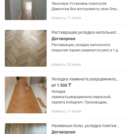
Линолеум Установка плинтусов
Демонтаж Все инструменты свои Опыт
работы более 10 лет Качество
Алматы, 11 июля
Реставрация,укладка напольного полотна паркет,ламинат,спс,мпс
Договорная
Реставрация, укладка напольного
покрытия паркет,ламинатспс,мпс и т.д.
Алматы, 30 июля
Укладка ламината,кварцвинила,террасной, паркета
от 1 500 ₸
Укладка
ламината,кварцвинила,террасной,
паркета Instagram: Производим
качественную укладку: Паркета,
Алматы, 11 июля
инженерной доски(цена
индивидуально в зависимости от
рисунка) Ламината(как без порожков,
Наливные полы ,укладка плитки и так же ламината ,плинтуса натяжные потолки
одним...
Договорная