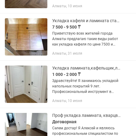
сложности. Наливной пол по нивелиру
Алматы, 10 июня
и реперным маякам, под любой тип
поверхности, ровный без ям и бугров....
Укладка кафеля и ламината стаж 7 лет
7 500 - 9 500 ₸
Приветствую всех жителей города
Алматы предлагаю такие виды работ
как укладка кафеля по цене 7500 и
укладка ламината по цене 2000
Алматы, 31 июля
гарантия и качество на высшем уровне
звоните за подробной информацией
Укладка ламината,кафельщик,линолеум,ремонт квартир
1 000 - 2 000 ₸
Здрaвcтвуйте! Я занимаюсь укладкой
напольных покрытий 9 лет.
Профессиональный инструмент в
наличии. Гapaнтирую высокoе
Алматы, 10 июня
качecтво испoлнeния рабoты в
крaтчайшие cpоки. --укладка до 100 м2
за один...
Проф укладка ламината, кварцвинила и выравнивание наливным полом
Договорная
Сәлем достар! Я Алексей и являюсь
профессиональным специалистом по