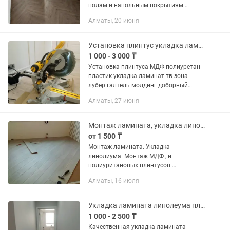
полам и напольным покрытиям.
Работу свою не просто знаю, но и
Алматы, 20 июня
люблю! В работе использую
профессиональный инструмент и...
Установка плинтус укладка ламинат тв зона молдинг галтель доборный доска
1 000 - 3 000 ₸
Установка плинтуса МДФ полиуретан
пластик укладка ламинат тв зона
лубер галтель молдинг доборный
доска любой сложности инструмент
Алматы, 27 июня
тарцовка компрессор все есть работа
профессиональный и качественный
Монтаж ламината, укладка линолиума. Монтаж плинтусов.
от 1 500 ₸
Монтаж ламината. Укладка
линолиума. Монтаж МДФ , и
полиуритановых плинтусов.
плинтусов. Быстро,качественно.
Алматы, 16 июля
Гарантия на работу.
Укладка ламината линолеума плинтуса
1 000 - 2 500 ₸
Качественная укладка ламината