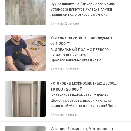
Лучше пишите на ()декор более 6 вида
,установка плинтуса ,укладка плитки
,наливной пол ,левкас ,натяжной
потолок ,электрика ,укладка ламината
Алматы, 26 июня
,ПОЛНОСТЬЮ КВ,ДОМ ПОД КЛЮЧ
Укладка ламината, линолеума, плинтуса
от 1 700 ₸
🔨 ИДЕАЛЬНЫЙ ПОЛ — С ПЕРВОГО
РАЗА! 1800 тг/кв метр
Профессионально укладываю
ламинат, ПВХ-плитку, линолеум,
Алматы, 28 июня
фанеру, OSB, панели ПВХ. Делаю
демонтаж старого покрытия и
подготовку основания. Делаю...
Установка межкомнатных дверей / укладка ламината / установка плинтусов
10 000 - 20 000 ₸
•Установка межкомнатных дверей!
•Демонтаж старых дверей! •Укладка
ламината! •Установка плинтусов! Все
работы проводятся с
Алматы, 7 июня
профессиональными инструментами,
есть все необходимые инструменты
для...
Укладка Ламината, Установка плинтусов, Укладка Линолеум