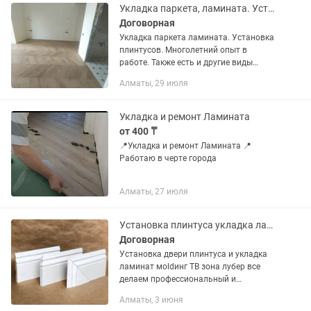
Укладка паркета, ламината. Установка плинстусов.И другие работы по дереву.
Договорная
Укладка паркета ламината. Установка
плинтусов. Многолетний опыт в
работе. Также есть и другие виды
работ по дереву.монтаж
Алматы, 29 июля
межкомнатных дверей.
Укладка и ремонт Ламината
от 400 ₸
📍Укладка и ремонт Ламината 📍
Работаю в черте города
Алматы, 27 июля
Установка плинтуса укладка ламинат тв зона мoldинг галтель
Договорная
Установка двери плинтуса и укладка
ламинат мoldинг ТВ зона лубер все
делаем профессиональный и
качественный
Алматы, 3 июня