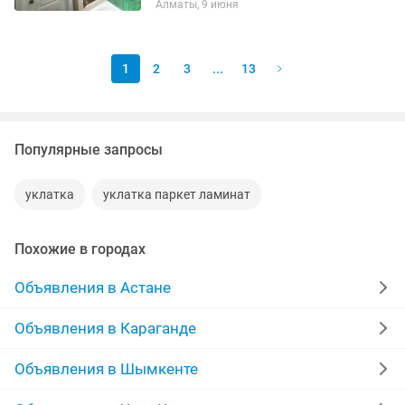
Алматы, 9 июня
и гидроизоляция . Демонтаж старых
кафеля 45 градусов кафеля...
1
2
3
...
13
Популярные запросы
уклатка
уклатка паркет ламинат
Похожие в городах
Объявления в Астане
Объявления в Караганде
Объявления в Шымкенте