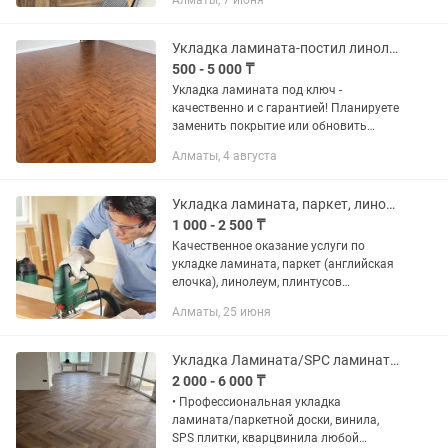
Алматы, 7 июня
SPC/ Ламината/ Паркета не снимая
двери, любой сложности •...
Укладка ламината-постил линолеума
500 - 5 000 ₸
Укладка ламината под ключ -
качественно и с гарантией! Планируете
заменить покрытие или обновить
интерьер? Мы предлагаем
Алматы, 4 августа
профессиональную укладку ламината
под клюЧ! Включает в себя:
-Подготовка...
Укладка ламината, паркет, линолеум, плинтусов, м/д дверей, наливной пол.
1 000 - 2 500 ₸
Качественное оказание услуги по
укладке ламината, паркет (английская
елочка), линолеум, плинтусов
(пластиковые, мдф, полиуретан)
Алматы, 25 июня
установка дверей, наливной пол, опыт
работы 5 лет. Цена: установка...
Укладка Ламината/SPC ламината, Артвинила/Паркетной доски. Наливной пол.
2 000 - 6 000 ₸
• Профессиональная укладка
ламината/паркетной доски, винила,
SPS плитки, кварцвинила любой