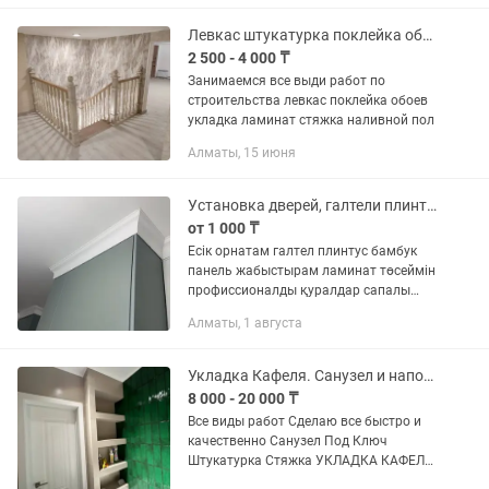
Левкас штукатурка поклейка обои укладка ламината
2 500 - 4 000 ₸
Занимаемся все выди работ по
строительства левкас поклейка обоев
укладка ламинат стяжка наливной пол
Алматы, 15 июня
Установка дверей, галтели плинтуса, укладка ламината профессионально
от 1 000 ₸
Есік орнатам галтел плинтус бамбук
панель жабыстырам ламинат төсеймін
профиссионалды қуралдар сапалы
жумыс
Алматы, 1 августа
Укладка Кафеля. Санузел и напольное покрытие Кухни. Туалеты.
8 000 - 20 000 ₸
Все виды работ Сделаю все быстро и
качественно Санузел Под Ключ
Штукатурка Стяжка УКЛАДКА КАФЕЛЯ
Сантехнические работы Залив поддона