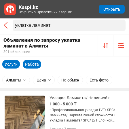
Kaspi.kz
Открыть
Открыть в Приложении Kaspi.kz
Объявления по запросу уклатка
ламинат в Алматы
301 объявление
Услуги
Работа
Алматы
Цена
На обмен
Есть фото
Укладка Ламината/ Наливной пол/ LVT/ SPC/ Паркета/ Стяжка
1 000 - 5 000 ₸
• Профессиональная укладка LVT/ SPC/
Ламината/ Паркета любой сложности •
Укладка Ламината/ SPC/ LVT Ёлочкой
любой сложности • Установка LVT/