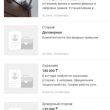
установке, врезка и замена дверных и
сейфовых зaмков. Устанавливаем и
вскрываем замки любой сложности: -
Астана, позавчера
биометрические (умные замки, smart
зaмки). - цилиндрические -...
Сторож
Договорная
Компетентность без вредных привычек
Астана, позавчера
Охранник
180 000 ₸
В коттедж требуются охранники
(сторож) - 3 человека. Официальное
трудоустройство. График работы сутки
через двое. Заработная плата 180 000
Алматы, позавчера
тенге на руки в месяц. Для
собеседования подойти в БЦ...
Дежурный сторож
130 000 ₸