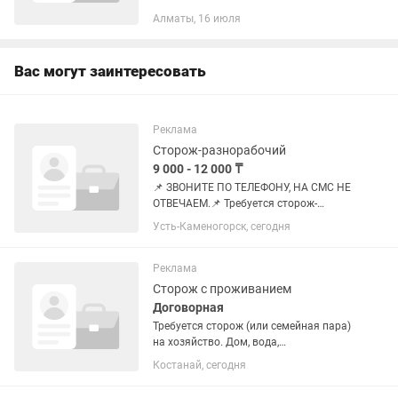
стрессоустойчивость, внимательность,
Алматы, 16 июля
ответственность и
коммуникабельность. График работы:
сутки через...
Вас могут заинтересовать
Реклама
Сторож-разнорабочий
9 000 - 12 000 ₸
📌 ЗВОНИТЕ ПО ТЕЛЕФОНУ, НА СМС НЕ
ОТВЕЧАЕМ.📌 Требуется сторож-
разнорабочий, график сутки через
Усть-Каменогорск, сегодня
двое, независимый от вредных
привычек, трудолюбивый,
хозяйственный. Обязанности:
Реклама
контроль за территорией...
Сторож с проживанием
Договорная
Требуется сторож (или семейная пара)
на хозяйство. Дом, вода,
электричество, дрова есть без оплаты.
Костанай, сегодня
Есть мобильная связь. Обязанности
охрана территории и техники, также