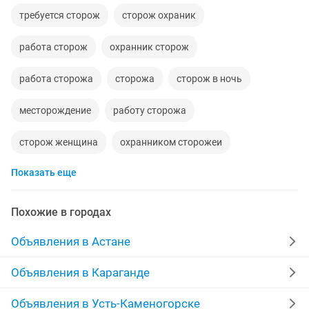
требуется сторож
сторож охраник
работа сторож
охранник сторож
работа сторожа
сторожа
сторож в ночь
месторождение
работу сторожа
сторож женщина
охранником сторожеи
Показать еще
сторожевая
сторож с проживанием
охранника сторожа
московская сторожевая
Похожие в городах
сторожа работа
охрана сторож
сторожок
Объявления в Астане
сторожа охранника
ищу работу сторожа
Объявления в Караганде
работа сторожем
Объявления в Усть-Каменогорске