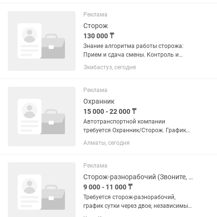
плата: 90 000 тенге в месяц
Обязанности: — контроль порядка на...
Реклама
Сторож
130 000 ₸
Знание алгоритма работы сторожа:
Прием и сдача смены. Контроль и
ведение наблюдения за вверенной
Экибастуз, сегодня
территорией Поддержание порядка на
охраняемой территории. График День/
Ночь/48 Официальное...
Реклама
Охранник
15 000 - 22 000 ₸
Автотранспортной компании
требуется Охранник/Сторож. График
работы – сменный, суточный.
Алматы, сегодня
Пунктуальный, коммуникабельный, без
вредных привычек умением работать в
коллективе. Зарплата от 15.000 до...
Реклама
Сторож-разнорабочий (Звоните, пожалуйста, по телефону, на смс не отвечаем)
9 000 - 11 000 ₸
Требуется сторож-разнорабочий,
график сутки через двое, независимый
от вредных привычек, трудолюбивый,