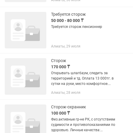
Алматы, 30 июля
Требуется сторож
50 000 - 80 000 ₸
Требуется сторож пенсионнер
Алматы, 29 июля
Сторож
170 000 ₸
Открывать шлагбаум, следить за
территорией и тд. Оплата 13 000тг. в
сутки на руки, место комфортное.
Оформляем официально, оплачиваем
Алматы, 28 июля
сверху пенсионку, страховку, все
налоги. Главное, на работе...
Сторож-охранник
100 000 ₸
Физ.активные гр-не РК, с отсутствием
судимости и противопоказаниями по
здоровью. Личные качества: