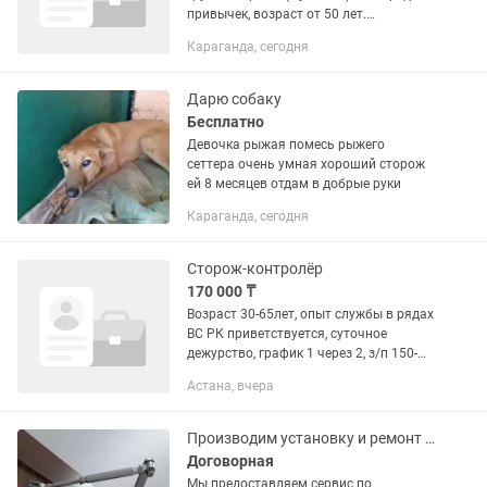
привычек, возраст от 50 лет.
Желательно проживание:Федоровка,
Караганда, сегодня
Юго-Восток, Новый Город. Сменный
график. Смена 12 часов (день,ночь...
Дарю собаку
Бесплатно
Девочка рыжая помесь рыжего
сеттера очень умная хороший сторож
ей 8 месяцев отдам в добрые руки
Караганда, сегодня
Сторож-контролёр
170 000 ₸
Возраст 30-65лет, опыт службы в рядах
ВС РК приветствуется, суточное
дежурство, график 1 через 2, з/п 150-
210 тысяч.
Астана, вчера
Производим установку и ремонт дверных доводчиков
Договорная
Мы предоставляем сервис по