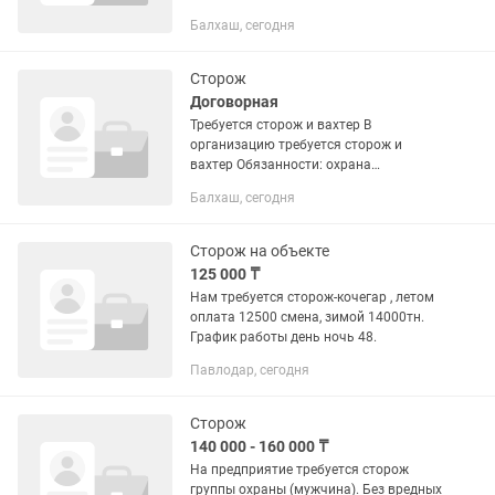
территории; контроль порядка на
Балхаш, сегодня
объекте; обход...
Сторож
Договорная
Требуется сторож и вахтер В
организацию требуется сторож и
вахтер Обязанности: охрана
территории; контроль порядка на
Балхаш, сегодня
объекте; обход...
Сторож на объекте
125 000 ₸
Нам требуется сторож-кочегар , летом
оплата 12500 смена, зимой 14000тн.
График работы день ночь 48.
Павлодар, сегодня
Сторож
140 000 - 160 000 ₸
На предприятие требуется сторож
группы охраны (мужчина). Без вредных