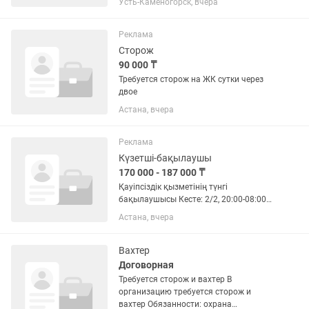
Усть-Каменогорск, вчера
хозяйственный. Обязанности:
контроль за территорией и объектом,
поддержание порядка на стоянке и...
Реклама
Сторож
90 000 ₸
Требуется сторож на ЖК сутки через
двое
Астана, вчера
Реклама
Күзетші-бақылаушы
170 000 - 187 000 ₸
Қауіпсіздік қызметінің түнгі
бақылаушысы Кесте: 2/2, 20:00-08:00
Міндеттері: Айналадағы аумақты
Астана, вчера
қадағалап, ақысы төленбеген
тауарлардың әкетілуіне жол бермеу;
Кассирлер орындайтын кассалық...
Вахтер
Договорная
Требуется сторож и вахтер В
организацию требуется сторож и
вахтер Обязанности: охрана