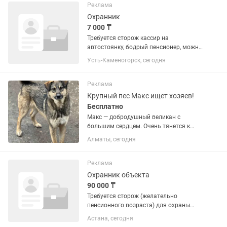
разные работы. Без вредных...
Реклама
Охранник
7 000 ₸
Требуется сторож кассир на
автостоянку, бодрый пенсионер, можно
женщина
Усть-Каменогорск, сегодня
Реклама
Крупный пес Макс ищет хозяев!
Бесплатно
Макс — добродушный великан с
большим сердцем. Очень тянется к
людям, любит внимание и ласку, но
Алматы, сегодня
ведет себя с достоинством — не
навязчив, спокойный и
уравновешенный. Детей любит и
Реклама
относится...
Охранник объекта
90 000 ₸
Требуется сторож (желательно
пенсионного возраста) для охраны
отдельно стоящего паркинга. График
Астана, сегодня
работы: сутки через двое Заработная