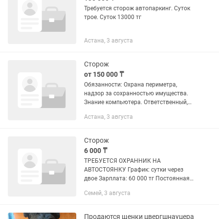
Требуется сторож автопаркинг. Суток
трое. Суток 13000 тг
Астана, 3 августа
Сторож
от 150 000 ₸
Обязанности: Охрана периметра,
надзор за сохранностью имущества.
Знание компьютера. Ответственный,
без вредных привычек, официальное
Астана, 3 августа
трудоустройство, полный соц пакет.
Сменный график день-ночь-48
Сторож
6 000 ₸
ТРЕБУЕТСЯ ОХРАННИК НА
АВТОСТОЯНКУ График: сутки через
двое Зарплата: 60 000 тг Постоянная
работа Возраст: 40–70 лет.
Семей, 3 августа
Пенсионерам можно. Опыт работы не
требуется. Работа спокойная, без
тяжёлых...
Продаются щенки цвергшнауцера