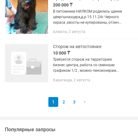
200 000 ₸
В питомнике НИЛКОМ родились щенки
цвергшнауцера,д.р.15.11.24г.Черного
окраса ,хвосты не купированы, отлично
сложены. Отличная родословная.
Алматы, 3 августа
Родители призеры выставок.
Занимается шнауцерами более 20...
Сторож на автостоянке
10 000 ₸
Требуется сторож на территорию
бизнес центра, работа со сменным
графиком 1/2 , можно пенсионерам
,женщинам
Караганда, 2 августа
1
2
3
Популярные запросы